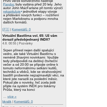
První verze konverzního nástroje
Pandoc
byla vydána před 20 lety. Jeho
autor John MacFarlane při tomto výročí
rekapituluje
jednotlivé etapy vývoje
a přidávání nových funkcí – rozšíření
nejen Markdownu a podporu mnoha
dalších formátů.
|🇵🇸
|
Komentářů: 0
Virtuální Bastlírna vol. 65: Už vám
dorazil předobjednaný INDX?
4.8. 00:55 | Pozvánky
Srpen přinesl nejen další spalující
vedro, ale také Virtuální Bastlírnu s
neméně žhavými novinkami. Využijte
tedy předpovědi na deštivý čtvrteční
večer a od 20:00 se připojte online k
tomuto neformálnímu setkání kutilů,
techniků a vědců, kde se strahovskými
bastlíři proberete nejzajímavější věci, na
které jste narazili za poslední měsíc.
Pokud jde o novinky, řeč zcela jistě
přijde na systém INDX pro tiskárny
Průša, který na konci
…
více »
bkralik
|
Komentářů: 0