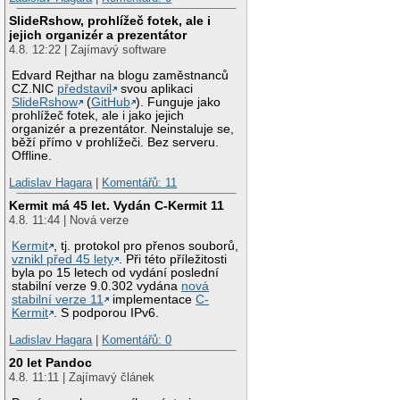
SlideRshow, prohlížeč fotek, ale i
jejich organizér a prezentátor
4.8. 12:22 | Zajímavý software
Edvard Rejthar na blogu zaměstnanců
CZ.NIC
představil
svou aplikaci
SlideRshow
(
GitHub
). Funguje jako
prohlížeč fotek, ale i jako jejich
organizér a prezentátor. Neinstaluje se,
běží přímo v prohlížeči. Bez serveru.
Offline.
Ladislav Hagara
|
Komentářů: 11
Kermit má 45 let. Vydán C-Kermit 11
4.8. 11:44 | Nová verze
Kermit
, tj. protokol pro přenos souborů,
vznikl před 45 lety
. Při této příležitosti
byla po 15 letech od vydání poslední
stabilní verze 9.0.302 vydána
nová
stabilní verze 11
implementace
C-
Kermit
. S podporou IPv6.
Ladislav Hagara
|
Komentářů: 0
20 let Pandoc
4.8. 11:11 | Zajímavý článek