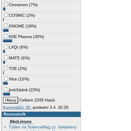
Cinnamon
(
7%
)
COSMIC
(
2%
)
GNOME
(
18%
)
KDE Plasma
(
30%
)
LXQt
(
6%
)
MATE
(
6%
)
TDE
(
2%
)
Xfce
(
15%
)
jiné/žádné
(
23%
)
Celkem 2335 hlasů
Komentářů: 30
, poslední 3.4. 20:20
Rozcestník
AbcLinuxu
Týden na ScienceMag.cz: Vylepšený