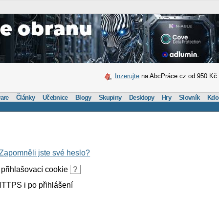
Inzerujte
na AbcPráce.cz od 950 Kč
are
Články
Učebnice
Blogy
Skupiny
Desktopy
Hry
Slovník
Kdo
Zapomněli jste své heslo?
přihlašovací cookie
?
TTPS i po přihlášení