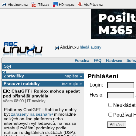
AbcLinuxu.cz
ITBiz.cz
HDmag.cz
AbcPráce.cz
AbcLinuxu
hledá autory
!
Poradna
FAQ
Hardware
Softw
Styl
×
Přihlášení
Zprávičky
napište »
Pracovní nabídky
inzerujte »
Login:
EK: ChatGPT i Roblox mohou spadat
Heslo:
pod přísnější pravidla
včera 08:00 | IT novinky
Neukládat 
Platformy ChatGPT i Roblox by mohly
být
zařazeny na seznam
mimořádně
Používat H
velkých on-line platforem nebo
internetových vyhledávačů, na něž se
vztahují zvláštní podmínky podle
nařízení o digitálních službách (DSA).