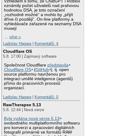
Vzhledem k tomu, že ChatGPT i Roblox
oznámily počet uživatelů nad prahovou
hodnotou DSA, je toto označení
„rozhodně možné“ a mohlo by „přijít
dříve či později“. On-line platformy a
vyhledávače zařazené na seznamy DSA
musejí
…
více »
Ladislav Hagara
|
Komentářů: 4
Cloudflare OS
5.8. 17:00 | Zajímavý software
Společnost Cloudflare
představila
Cloudflare OS
(
GitHub
), tj. open
source platformu navrženou pro
integraci umělé inteligence (agentů)
přímo do pracovních procesů
organizací.
Ladislav Hagara
|
Komentářů: 0
RawTherapee 5.13
5.8. 12:44 | Nová verze
Byla vydána nová verze 5.13
svobodného multiplatformního softwaru
pro konverzi a zpracování digitálních
fotografií primárně ve formátů RAW