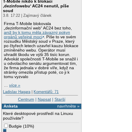
T-Mobile nikdo k blokaci
‚dezinfowebu‘ AC24 nenutil, píše
soud
3.8. 17:22 | Zajímavý článek
Firma T-Mobile blokovala
„dezinformační web“ AC24 bez toho,
aniž by k tomu měla závazný pokyn
orgánů veřejné moci
. Píše to ve svém
rozsudku Městský soud v Praze, který
po čtyřech letech uzavřel kauzu blokace
zmíněného webu. Operátor musí
uhradit škodu ve výši 35 tisíc korun.
Advokát společnosti T-Mobile se snažil i
u odvolacího senátu argumentovat tím,
že firma jednala v dobré víře, když na
stránky omezila přístup poté, co ji k
tomu vyzvalo
…
více »
Ladislav Hagara
|
Komentářů: 71
Centrum
|
Napsat
|
Starší
Anketa
navrhněte »
Které desktopové prostředí na Linuxu
používáte?
Budgie
(
10%
)