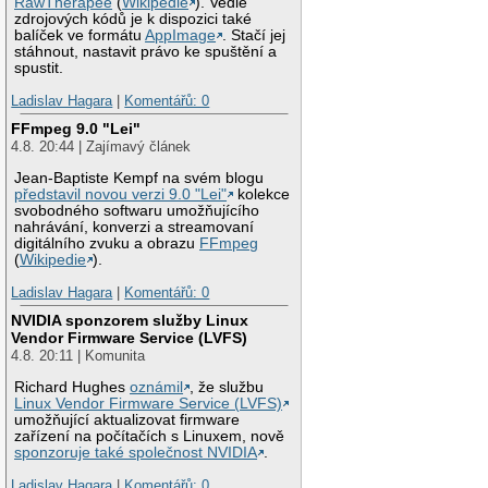
RawTherapee
(
Wikipedie
). Vedle
zdrojových kódů je k dispozici také
balíček ve formátu
AppImage
. Stačí jej
stáhnout, nastavit právo ke spuštění a
spustit.
Ladislav Hagara
|
Komentářů: 0
FFmpeg 9.0 "Lei"
4.8. 20:44 | Zajímavý článek
Jean-Baptiste Kempf na svém blogu
představil novou verzi 9.0 "Lei"
kolekce
svobodného softwaru umožňujícího
nahrávání, konverzi a streamovaní
digitálního zvuku a obrazu
FFmpeg
(
Wikipedie
).
Ladislav Hagara
|
Komentářů: 0
NVIDIA sponzorem služby Linux
Vendor Firmware Service (LVFS)
4.8. 20:11 | Komunita
Richard Hughes
oznámil
, že službu
Linux Vendor Firmware Service (LVFS)
umožňující aktualizovat firmware
zařízení na počítačích s Linuxem, nově
sponzoruje také společnost NVIDIA
.
Ladislav Hagara
|
Komentářů: 0