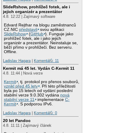
SlideRshow, prohlížeč fotek, ale i
jejich organizér a prezentátor
4.8. 12:22 | Zajímavý software
Edvard Rejthar na blogu zaměstnanců
CZ.NIC
představil
svou aplikaci
SlideRshow
(
GitHub
). Funguje jako
prohlížeč fotek, ale i jako jejich
organizér a prezentátor. Neinstaluje se,
běží přímo v prohlížeči. Bez serveru.
Offline.
Ladislav Hagara
|
Komentářů: 11
Kermit má 45 let. Vydán C-Kermit 11
4.8. 11:44 | Nová verze
Kermit
, tj. protokol pro přenos souborů,
vznikl před 45 lety
. Při této příležitosti
byla po 15 letech od vydání poslední
stabilní verze 9.0.302 vydána
nová
stabilní verze 11
implementace
C-
Kermit
. S podporou IPv6.
Ladislav Hagara
|
Komentářů: 0
20 let Pandoc
4.8. 11:11 | Zajímavý článek