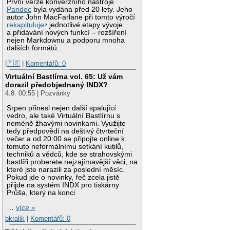
První verze konverzního nástroje
Pandoc
byla vydána před 20 lety. Jeho
autor John MacFarlane při tomto výročí
rekapituluje
jednotlivé etapy vývoje
a přidávání nových funkcí – rozšíření
nejen Markdownu a podporu mnoha
dalších formátů.
|🇵🇸
|
Komentářů: 0
Virtuální Bastlírna vol. 65: Už vám
dorazil předobjednaný INDX?
4.8. 00:55 | Pozvánky
Srpen přinesl nejen další spalující
vedro, ale také Virtuální Bastlírnu s
neméně žhavými novinkami. Využijte
tedy předpovědi na deštivý čtvrteční
večer a od 20:00 se připojte online k
tomuto neformálnímu setkání kutilů,
techniků a vědců, kde se strahovskými
bastlíři proberete nejzajímavější věci, na
které jste narazili za poslední měsíc.
Pokud jde o novinky, řeč zcela jistě
přijde na systém INDX pro tiskárny
Průša, který na konci
…
více »
bkralik
|
Komentářů: 0