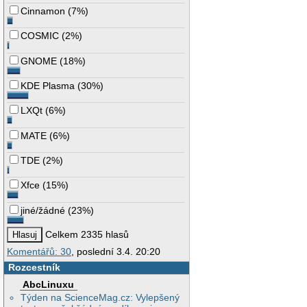
Cinnamon
(
7%
)
COSMIC
(
2%
)
GNOME
(
18%
)
KDE Plasma
(
30%
)
LXQt
(
6%
)
MATE
(
6%
)
TDE
(
2%
)
Xfce
(
15%
)
jiné/žádné
(
23%
)
Celkem 2335 hlasů
Komentářů: 30
, poslední 3.4. 20:20
Rozcestník
AbcLinuxu
Týden na ScienceMag.cz: Vylepšený