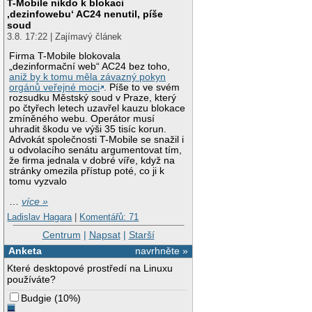
T-Mobile nikdo k blokaci
‚dezinfowebu‘ AC24 nenutil, píše
soud
3.8. 17:22 | Zajímavý článek
Firma T-Mobile blokovala
„dezinformační web“ AC24 bez toho,
aniž by k tomu měla závazný pokyn
orgánů veřejné moci
. Píše to ve svém
rozsudku Městský soud v Praze, který
po čtyřech letech uzavřel kauzu blokace
zmíněného webu. Operátor musí
uhradit škodu ve výši 35 tisíc korun.
Advokát společnosti T-Mobile se snažil i
u odvolacího senátu argumentovat tím,
že firma jednala v dobré víře, když na
stránky omezila přístup poté, co ji k
tomu vyzvalo
…
více »
Ladislav Hagara
|
Komentářů: 71
Centrum
|
Napsat
|
Starší
Anketa
navrhněte »
Které desktopové prostředí na Linuxu
používáte?
Budgie
(
10%
)