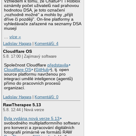
Vzhledem k tomu, že ChatGPT i Roblox
oznámily počet uživatelů nad prahovou
hodnotou DSA, je toto označení
„rozhodně možné“ a mohlo by „přijít
dříve či později“. On-line platformy a
vyhledávače zařazené na seznamy DSA
musejí
…
více »
Ladislav Hagara
|
Komentářů: 4
Cloudflare OS
5.8. 17:00 | Zajímavý software
Společnost Cloudflare
představila
Cloudflare OS
(
GitHub
), tj. open
source platformu navrženou pro
integraci umělé inteligence (agentů)
přímo do pracovních procesů
organizací.
Ladislav Hagara
|
Komentářů: 0
RawTherapee 5.13
5.8. 12:44 | Nová verze
Byla vydána nová verze 5.13
svobodného multiplatformního softwaru
pro konverzi a zpracování digitálních
fotografií primárně ve formátů RAW