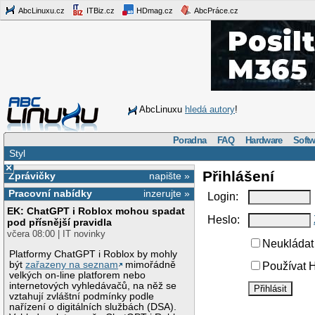
AbcLinuxu.cz
ITBiz.cz
HDmag.cz
AbcPráce.cz
AbcLinuxu
hledá autory
!
Poradna
FAQ
Hardware
Softw
Styl
×
Přihlášení
Zprávičky
napište »
Pracovní nabídky
inzerujte »
Login:
EK: ChatGPT i Roblox mohou spadat
Heslo:
pod přísnější pravidla
včera 08:00 | IT novinky
Neukládat 
Platformy ChatGPT i Roblox by mohly
být
zařazeny na seznam
mimořádně
Používat H
velkých on-line platforem nebo
internetových vyhledávačů, na něž se
vztahují zvláštní podmínky podle
nařízení o digitálních službách (DSA).