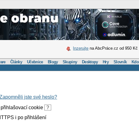
Inzerujte
na AbcPráce.cz od 950 Kč
are
Články
Učebnice
Blogy
Skupiny
Desktopy
Hry
Slovník
Kdo
Zapomněli jste své heslo?
přihlašovací cookie
?
TTPS i po přihlášení