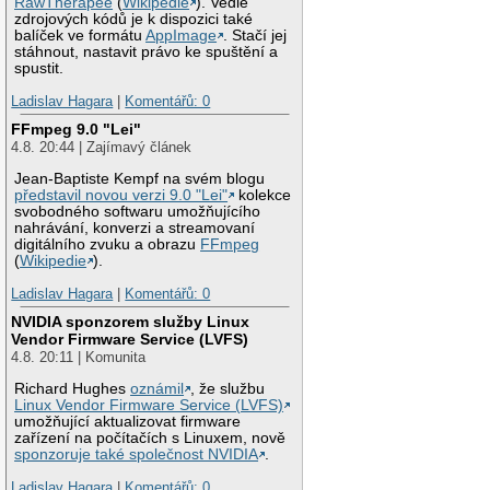
RawTherapee
(
Wikipedie
). Vedle
zdrojových kódů je k dispozici také
balíček ve formátu
AppImage
. Stačí jej
stáhnout, nastavit právo ke spuštění a
spustit.
Ladislav Hagara
|
Komentářů: 0
FFmpeg 9.0 "Lei"
4.8. 20:44 | Zajímavý článek
Jean-Baptiste Kempf na svém blogu
představil novou verzi 9.0 "Lei"
kolekce
svobodného softwaru umožňujícího
nahrávání, konverzi a streamovaní
digitálního zvuku a obrazu
FFmpeg
(
Wikipedie
).
Ladislav Hagara
|
Komentářů: 0
NVIDIA sponzorem služby Linux
Vendor Firmware Service (LVFS)
4.8. 20:11 | Komunita
Richard Hughes
oznámil
, že službu
Linux Vendor Firmware Service (LVFS)
umožňující aktualizovat firmware
zařízení na počítačích s Linuxem, nově
sponzoruje také společnost NVIDIA
.
Ladislav Hagara
|
Komentářů: 0