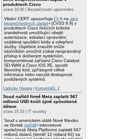
produktech Cisco
včera 16:00 | Bezpečnostní upozornění
Vládní CERT upozorňuje (
𝕏
) na
sérii
bezpečnostních záplat
(CVSS 9.9) v
produktech Cisco řešících kritické
zranitelnosti umožňující obejití
autentizace, eskalaci oprávnění,
vzdálené spuštění kódu a odepření
služby. Úspěšné zneužití může
útočníkům umožnit získat neoprávněný
přístup k dotčeným systémům,
kompromitovat zařízení Cisco Catalyst
SD-WAN a Cisco IOS XE, spustit
libovolný kód, zpřístupnit citlivé
informace nebo narušit dostupnost
postižených systémů.
Ladislav Hagara
|
Komentářů: 2
Soud nařídil firmě Meta zaplatit 567
milionů USD kvůli újmě způsobené
dětem
včera 15:33 | IT novinky
Soud v americkém státě Nové Mexiko
ve čtvrtek
nařídil
internetové
společnosti Meta Platforms zaplatit 567
milionů dolarů (téměř 12 miliard Kč) za