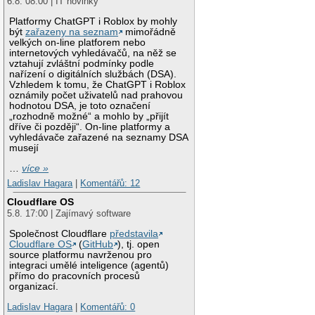
6.8. 08:00 | IT novinky
Platformy ChatGPT i Roblox by mohly
být
zařazeny na seznam
mimořádně
velkých on-line platforem nebo
internetových vyhledávačů, na něž se
vztahují zvláštní podmínky podle
nařízení o digitálních službách (DSA).
Vzhledem k tomu, že ChatGPT i Roblox
oznámily počet uživatelů nad prahovou
hodnotou DSA, je toto označení
„rozhodně možné“ a mohlo by „přijít
dříve či později“. On-line platformy a
vyhledávače zařazené na seznamy DSA
musejí
…
více »
Ladislav Hagara
|
Komentářů: 12
Cloudflare OS
5.8. 17:00 | Zajímavý software
Společnost Cloudflare
představila
Cloudflare OS
(
GitHub
), tj. open
source platformu navrženou pro
integraci umělé inteligence (agentů)
přímo do pracovních procesů
organizací.
Ladislav Hagara
|
Komentářů: 0