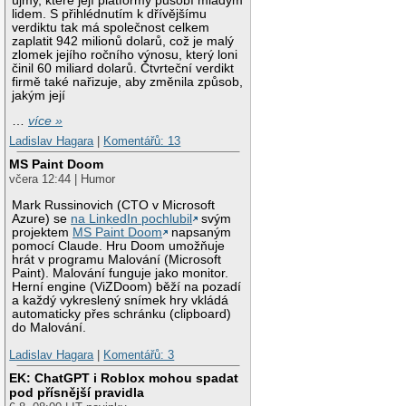
újmy, které její platformy působí mladým
lidem. S přihlédnutím k dřívějšímu
verdiktu tak má společnost celkem
zaplatit 942 milionů dolarů, což je malý
zlomek jejího ročního výnosu, který loni
činil 60 miliard dolarů. Čtvrteční verdikt
firmě také nařizuje, aby změnila způsob,
jakým její
…
více »
Ladislav Hagara
|
Komentářů: 13
MS Paint Doom
včera 12:44 | Humor
Mark Russinovich (CTO v Microsoft
Azure) se
na LinkedIn pochlubil
svým
projektem
MS Paint Doom
napsaným
pomocí Claude. Hru Doom umožňuje
hrát v programu Malování (Microsoft
Paint). Malování funguje jako monitor.
Herní engine (ViZDoom) běží na pozadí
a každý vykreslený snímek hry vkládá
automaticky přes schránku (clipboard)
do Malování.
Ladislav Hagara
|
Komentářů: 3
EK: ChatGPT i Roblox mohou spadat
pod přísnější pravidla