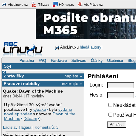
AbcLinuxu.cz
ITBiz.cz
HDmag.cz
AbcPráce.cz
AbcLinuxu
hledá autory
!
Poradna
FAQ
Hardware
Software
Články
Učebnice
Blog
Styl
×
Přihlášení
Zprávičky
napište »
Pracovní nabídky
inzerujte »
Login:
Quake: Dawn of the Machine
Heslo:
dnes 04:44 | IT novinky
U příležitosti 30. výročí vydání
Neukládat 
počítačové hry
Quake
byla
vydána
nová epizoda
s názvem
Dawn of the
Používat H
Machine
(
Steam
).
Ladislav Hagara
|
Komentářů: 3
Série bezpečnostních záplat v