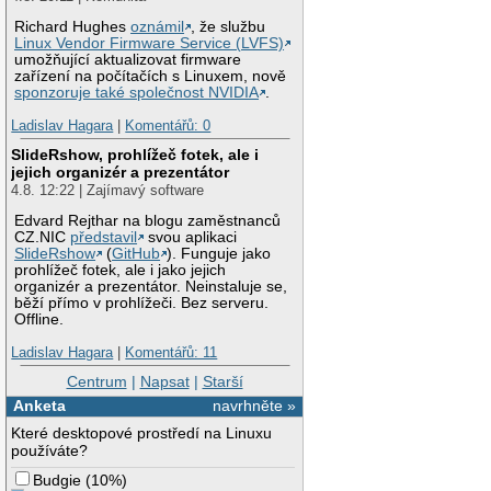
Richard Hughes
oznámil
, že službu
Linux Vendor Firmware Service (LVFS)
umožňující aktualizovat firmware
zařízení na počítačích s Linuxem, nově
sponzoruje také společnost NVIDIA
.
Ladislav Hagara
|
Komentářů: 0
SlideRshow, prohlížeč fotek, ale i
jejich organizér a prezentátor
4.8. 12:22 | Zajímavý software
Edvard Rejthar na blogu zaměstnanců
CZ.NIC
představil
svou aplikaci
SlideRshow
(
GitHub
). Funguje jako
prohlížeč fotek, ale i jako jejich
organizér a prezentátor. Neinstaluje se,
běží přímo v prohlížeči. Bez serveru.
Offline.
Ladislav Hagara
|
Komentářů: 11
Centrum
|
Napsat
|
Starší
Anketa
navrhněte »
Které desktopové prostředí na Linuxu
používáte?
Budgie
(
10%
)