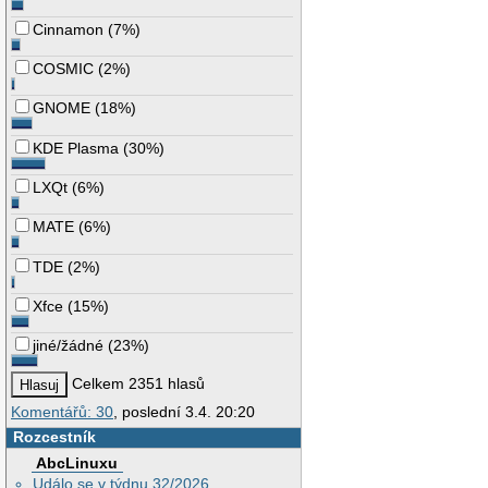
Cinnamon
(
7%
)
COSMIC
(
2%
)
GNOME
(
18%
)
KDE Plasma
(
30%
)
LXQt
(
6%
)
MATE
(
6%
)
TDE
(
2%
)
Xfce
(
15%
)
jiné/žádné
(
23%
)
Celkem 2351 hlasů
Komentářů: 30
, poslední 3.4. 20:20
Rozcestník
AbcLinuxu
Událo se v týdnu 32/2026