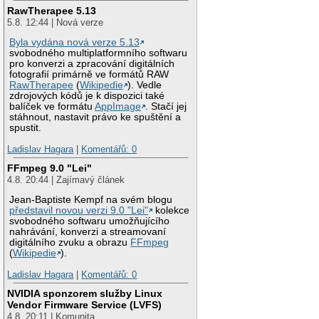
RawTherapee 5.13
5.8. 12:44 | Nová verze
Byla vydána nová verze 5.13
svobodného multiplatformního softwaru
pro konverzi a zpracování digitálních
fotografií primárně ve formátů RAW
RawTherapee
(
Wikipedie
). Vedle
zdrojových kódů je k dispozici také
balíček ve formátu
AppImage
. Stačí jej
stáhnout, nastavit právo ke spuštění a
spustit.
Ladislav Hagara
|
Komentářů: 0
FFmpeg 9.0 "Lei"
4.8. 20:44 | Zajímavý článek
Jean-Baptiste Kempf na svém blogu
představil novou verzi 9.0 "Lei"
kolekce
svobodného softwaru umožňujícího
nahrávání, konverzi a streamovaní
digitálního zvuku a obrazu
FFmpeg
(
Wikipedie
).
Ladislav Hagara
|
Komentářů: 0
NVIDIA sponzorem služby Linux
Vendor Firmware Service (LVFS)
4.8. 20:11 | Komunita