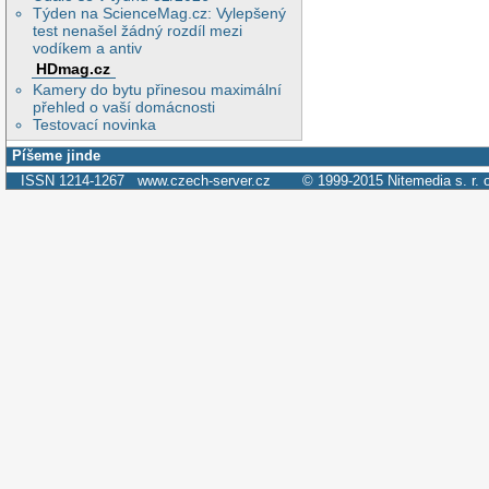
Týden na ScienceMag.cz: Vylepšený
test nenašel žádný rozdíl mezi
vodíkem a antiv
HDmag.cz
Kamery do bytu přinesou maximální
přehled o vaší domácnosti
Testovací novinka
Píšeme jinde
ISSN 1214-1267
www.czech-server.cz
© 1999-2015
Nitemedia s. r. 