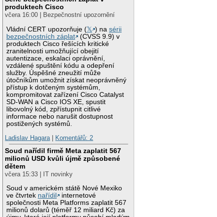
produktech Cisco
včera 16:00 | Bezpečnostní upozornění
Vládní CERT upozorňuje (
𝕏
) na
sérii
bezpečnostních záplat
(CVSS 9.9) v
produktech Cisco řešících kritické
zranitelnosti umožňující obejití
autentizace, eskalaci oprávnění,
vzdálené spuštění kódu a odepření
služby. Úspěšné zneužití může
útočníkům umožnit získat neoprávněný
přístup k dotčeným systémům,
kompromitovat zařízení Cisco Catalyst
SD-WAN a Cisco IOS XE, spustit
libovolný kód, zpřístupnit citlivé
informace nebo narušit dostupnost
postižených systémů.
Ladislav Hagara
|
Komentářů: 2
Soud nařídil firmě Meta zaplatit 567
milionů USD kvůli újmě způsobené
dětem
včera 15:33 | IT novinky
Soud v americkém státě Nové Mexiko
ve čtvrtek
nařídil
internetové
společnosti Meta Platforms zaplatit 567
milionů dolarů (téměř 12 miliard Kč) za