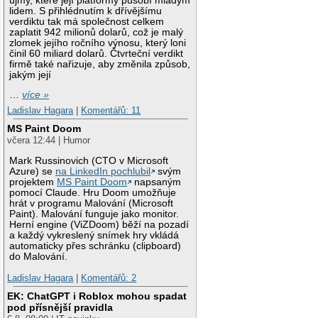
újmy, které její platformy působí mladým
lidem. S přihlédnutím k dřívějšímu
verdiktu tak má společnost celkem
zaplatit 942 milionů dolarů, což je malý
zlomek jejího ročního výnosu, který loni
činil 60 miliard dolarů. Čtvrteční verdikt
firmě také nařizuje, aby změnila způsob,
jakým její
…
více »
Ladislav Hagara
|
Komentářů: 11
MS Paint Doom
včera 12:44 | Humor
Mark Russinovich (CTO v Microsoft
Azure) se
na LinkedIn pochlubil
svým
projektem
MS Paint Doom
napsaným
pomocí Claude. Hru Doom umožňuje
hrát v programu Malování (Microsoft
Paint). Malování funguje jako monitor.
Herní engine (ViZDoom) běží na pozadí
a každý vykreslený snímek hry vkládá
automaticky přes schránku (clipboard)
do Malování.
Ladislav Hagara
|
Komentářů: 2
EK: ChatGPT i Roblox mohou spadat
pod přísnější pravidla