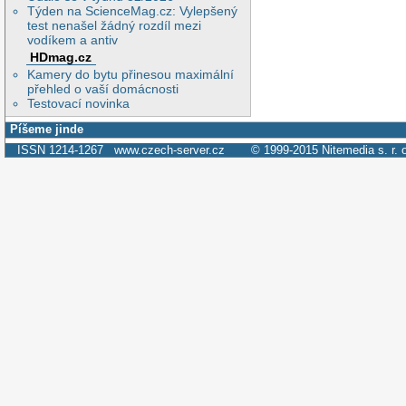
Týden na ScienceMag.cz: Vylepšený
test nenašel žádný rozdíl mezi
vodíkem a antiv
HDmag.cz
Kamery do bytu přinesou maximální
přehled o vaší domácnosti
Testovací novinka
Píšeme jinde
ISSN 1214-1267
www.czech-server.cz
© 1999-2015
Nitemedia s. r. 