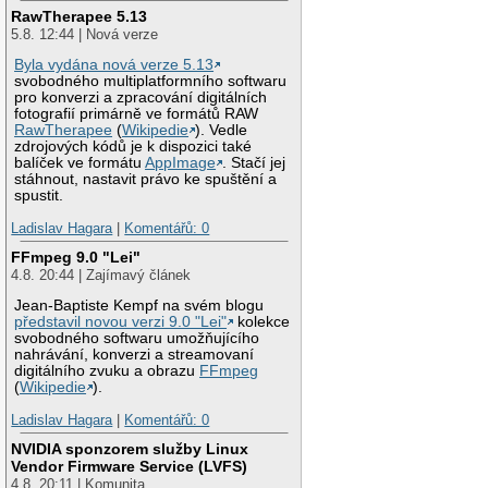
RawTherapee 5.13
5.8. 12:44 | Nová verze
Byla vydána nová verze 5.13
svobodného multiplatformního softwaru
pro konverzi a zpracování digitálních
fotografií primárně ve formátů RAW
RawTherapee
(
Wikipedie
). Vedle
zdrojových kódů je k dispozici také
balíček ve formátu
AppImage
. Stačí jej
stáhnout, nastavit právo ke spuštění a
spustit.
Ladislav Hagara
|
Komentářů: 0
FFmpeg 9.0 "Lei"
4.8. 20:44 | Zajímavý článek
Jean-Baptiste Kempf na svém blogu
představil novou verzi 9.0 "Lei"
kolekce
svobodného softwaru umožňujícího
nahrávání, konverzi a streamovaní
digitálního zvuku a obrazu
FFmpeg
(
Wikipedie
).
Ladislav Hagara
|
Komentářů: 0
NVIDIA sponzorem služby Linux
Vendor Firmware Service (LVFS)
4.8. 20:11 | Komunita