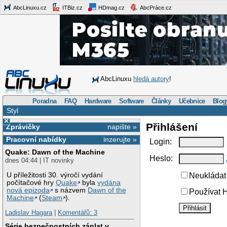
AbcLinuxu.cz
ITBiz.cz
HDmag.cz
AbcPráce.cz
AbcLinuxu
hledá autory
!
Poradna
FAQ
Hardware
Software
Články
Učebnice
Blog
Styl
×
Přihlášení
Zprávičky
napište »
Pracovní nabídky
inzerujte »
Login:
Quake: Dawn of the Machine
Heslo:
dnes 04:44 | IT novinky
U příležitosti 30. výročí vydání
Neukládat 
počítačové hry
Quake
byla
vydána
nová epizoda
s názvem
Dawn of the
Používat H
Machine
(
Steam
).
Ladislav Hagara
|
Komentářů: 3
Série bezpečnostních záplat v