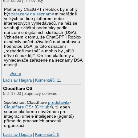
6.8. 08:00 | IT novinky
Platformy ChatGPT i Roblox by mohly
být
zařazeny na seznam
mimořádně
velkých on-line platforem nebo
internetových vyhledávačů, na něž se
vztahují zvláštní podmínky podle
nařízení o digitálních službách (DSA).
Vzhledem k tomu, že ChatGPT i Roblox
oznámily počet uživatelů nad prahovou
hodnotou DSA, je toto označení
„rozhodně možné“ a mohlo by „přijít
dříve či později“. On-line platformy a
vyhledávače zařazené na seznamy DSA
musejí
…
více »
Ladislav Hagara
|
Komentářů: 11
Cloudflare OS
5.8. 17:00 | Zajímavý software
Společnost Cloudflare
představila
Cloudflare OS
(
GitHub
), tj. open
source platformu navrženou pro
integraci umělé inteligence (agentů)
přímo do pracovních procesů
organizací.
Ladislav Hagara
|
Komentářů: 0