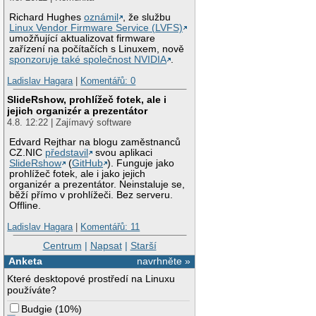
Richard Hughes
oznámil
, že službu
Linux Vendor Firmware Service (LVFS)
umožňující aktualizovat firmware
zařízení na počítačích s Linuxem, nově
sponzoruje také společnost NVIDIA
.
Ladislav Hagara
|
Komentářů: 0
SlideRshow, prohlížeč fotek, ale i
jejich organizér a prezentátor
4.8. 12:22 | Zajímavý software
Edvard Rejthar na blogu zaměstnanců
CZ.NIC
představil
svou aplikaci
SlideRshow
(
GitHub
). Funguje jako
prohlížeč fotek, ale i jako jejich
organizér a prezentátor. Neinstaluje se,
běží přímo v prohlížeči. Bez serveru.
Offline.
Ladislav Hagara
|
Komentářů: 11
Centrum
|
Napsat
|
Starší
Anketa
navrhněte »
Které desktopové prostředí na Linuxu
používáte?
Budgie
(
10%
)