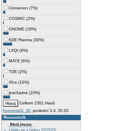
Cinnamon
(
7%
)
COSMIC
(
2%
)
GNOME
(
18%
)
KDE Plasma
(
30%
)
LXQt
(
6%
)
MATE
(
6%
)
TDE
(
2%
)
Xfce
(
15%
)
jiné/žádné
(
23%
)
Celkem 2351 hlasů
Komentářů: 30
, poslední 3.4. 20:20
Rozcestník
AbcLinuxu
Událo se v týdnu 32/2026