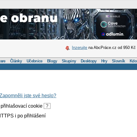
Inzerujte
na AbcPráce.cz od 950 Kč
are
Články
Učebnice
Blogy
Skupiny
Desktopy
Hry
Slovník
Kdo
Zapomněli jste své heslo?
přihlašovací cookie
?
TTPS i po přihlášení