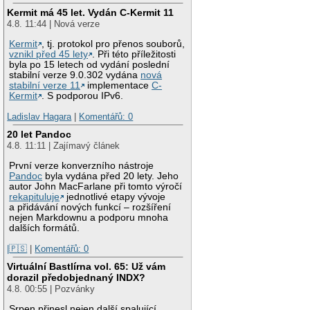
Kermit má 45 let. Vydán C-Kermit 11
4.8. 11:44 | Nová verze
Kermit
, tj. protokol pro přenos souborů,
vznikl před 45 lety
. Při této příležitosti
byla po 15 letech od vydání poslední
stabilní verze 9.0.302 vydána
nová
stabilní verze 11
implementace
C-
Kermit
. S podporou IPv6.
Ladislav Hagara
|
Komentářů: 0
20 let Pandoc
4.8. 11:11 | Zajímavý článek
První verze konverzního nástroje
Pandoc
byla vydána před 20 lety. Jeho
autor John MacFarlane při tomto výročí
rekapituluje
jednotlivé etapy vývoje
a přidávání nových funkcí – rozšíření
nejen Markdownu a podporu mnoha
dalších formátů.
|🇵🇸
|
Komentářů: 0
Virtuální Bastlírna vol. 65: Už vám
dorazil předobjednaný INDX?
4.8. 00:55 | Pozvánky
Srpen přinesl nejen další spalující