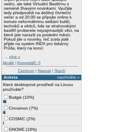
vedro, ale také Virtuální Bastlírnu s
neméně žhavými novinkami. Využijte
tedy předpovědi na deštivý čtvrteční
večer a od 20:00 se připojte online k
tomuto neformálnímu setkání kutilů,
techniků a vědců, kde se strahovskými
bastlíři proberete nejzajímavější věci, na
které jste narazili za poslední měsíc.
Pokud jde o novinky, řeč zcela jistě
přijde na systém INDX pro tiskárny
Průša, který na konci
…
více »
bkralik
|
Komentářů: 0
Centrum
|
Napsat
|
Starší
Anketa
navrhněte »
Které desktopové prostředí na Linuxu
používáte?
Budgie
(
10%
)
Cinnamon
(
7%
)
COSMIC
(
2%
)
GNOME
(
18%
)