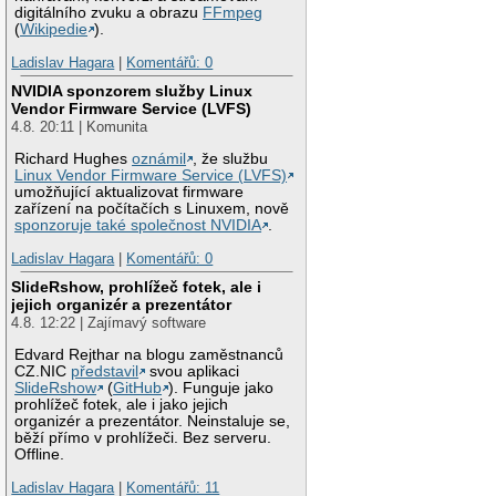
digitálního zvuku a obrazu
FFmpeg
(
Wikipedie
).
Ladislav Hagara
|
Komentářů: 0
NVIDIA sponzorem služby Linux
Vendor Firmware Service (LVFS)
4.8. 20:11 | Komunita
Richard Hughes
oznámil
, že službu
Linux Vendor Firmware Service (LVFS)
umožňující aktualizovat firmware
zařízení na počítačích s Linuxem, nově
sponzoruje také společnost NVIDIA
.
Ladislav Hagara
|
Komentářů: 0
SlideRshow, prohlížeč fotek, ale i
jejich organizér a prezentátor
4.8. 12:22 | Zajímavý software
Edvard Rejthar na blogu zaměstnanců
CZ.NIC
představil
svou aplikaci
SlideRshow
(
GitHub
). Funguje jako
prohlížeč fotek, ale i jako jejich
organizér a prezentátor. Neinstaluje se,
běží přímo v prohlížeči. Bez serveru.
Offline.
Ladislav Hagara
|
Komentářů: 11