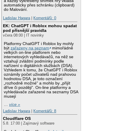
a každý vykreslený snímek hry vkládá
automaticky přes schránku (clipboard)
do Malování.
Ladislav Hagara
|
Komentářů: 0
EK: ChatGPT i Roblox mohou spadat
pod přísnější pravidla
včera 08:00 | IT novinky
Platformy ChatGPT i Roblox by mohly
být
zařazeny na seznam
mimořádně
velkých on-line platforem nebo
internetových vyhledávačů, na něž se
vztahují zvláštní podmínky podle
nařízení o digitálních službách (DSA).
Vzhledem k tomu, že ChatGPT i Roblox
oznámily počet uživatelů nad prahovou
hodnotou DSA, je toto označení
„rozhodně možné“ a mohlo by „přijít
dříve či později“. On-line platformy a
vyhledávače zařazené na seznamy DSA
musejí
…
více »
Ladislav Hagara
|
Komentářů: 8
Cloudflare OS
5.8. 17:00 | Zajímavý software