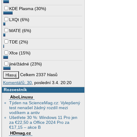
KDE Plasma
(
30%
)
LXQt
(
6%
)
MATE
(
6%
)
TDE
(
2%
)
Xfce
(
15%
)
jiné/žádné
(
23%
)
Celkem 2337 hlasů
Komentářů: 30
, poslední 3.4. 20:20
Rozcestník
AbcLinuxu
Týden na ScienceMag.cz: Vylepšený
test nenašel žádný rozdíl mezi
vodíkem a antiv
Ušetřete 30 %: Windows 11 Pro jen
za €22,50 a Office 2024 Pro za
€17,15 – akce B
HDmag.cz