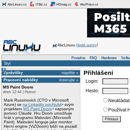
AbcLinuxu.cz
ITBiz.cz
HDmag.cz
AbcPráce.cz
AbcLinuxu
hledá autory
!
Poradna
FAQ
Hardware
Softw
Styl
×
Přihlášení
Zprávičky
napište »
Pracovní nabídky
inzerujte »
Login:
MS Paint Doom
Heslo:
dnes 12:44 | Humor
Mark Russinovich (CTO v Microsoft
Neukládat 
Azure) se
na LinkedIn pochlubil
svým
projektem
MS Paint Doom
napsaným
Používat H
pomocí Claude. Hru Doom umožňuje
hrát v programu Malování (Microsoft
Paint). Malování funguje jako monitor.
Herní engine (ViZDoom) běží na pozadí