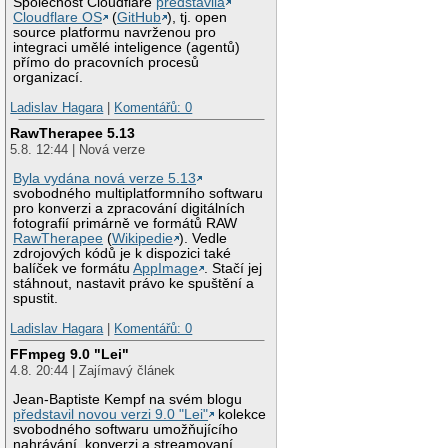
Společnost Cloudflare
představila
Cloudflare OS
(
GitHub
), tj. open
source platformu navrženou pro
integraci umělé inteligence (agentů)
přímo do pracovních procesů
organizací.
Ladislav Hagara
|
Komentářů: 0
RawTherapee 5.13
5.8. 12:44 | Nová verze
Byla vydána nová verze 5.13
svobodného multiplatformního softwaru
pro konverzi a zpracování digitálních
fotografií primárně ve formátů RAW
RawTherapee
(
Wikipedie
). Vedle
zdrojových kódů je k dispozici také
balíček ve formátu
AppImage
. Stačí jej
stáhnout, nastavit právo ke spuštění a
spustit.
Ladislav Hagara
|
Komentářů: 0
FFmpeg 9.0 "Lei"
4.8. 20:44 | Zajímavý článek
Jean-Baptiste Kempf na svém blogu
představil novou verzi 9.0 "Lei"
kolekce
svobodného softwaru umožňujícího
nahrávání, konverzi a streamovaní