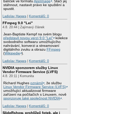
balíček ve formátu
AppImage
. Stačí jej
stáhnout, nastavit právo ke spuštění a
spustit.
Ladislav Hagara
|
Komentářů: 0
FFmpeg 9.0 "Lei"
4.8. 20:44 | Zajímavý článek
Jean-Baptiste Kempf na svém blogu
představil novou verzi 9.0 "Lei"
kolekce
svobodného softwaru umožňujícího
nahrávání, konverzi a streamovaní
digitálního zvuku a obrazu
FFmpeg
(
Wikipedie
).
Ladislav Hagara
|
Komentářů: 0
NVIDIA sponzorem služby Linux
Vendor Firmware Service (LVFS)
4.8. 20:11 | Komunita
Richard Hughes
oznámil
, že službu
Linux Vendor Firmware Service (LVFS)
umožňující aktualizovat firmware
zařízení na počítačích s Linuxem, nově
sponzoruje také společnost NVIDIA
.
Ladislav Hagara
|
Komentářů: 0
SlideRshow, prohlížeč fotek, ale i