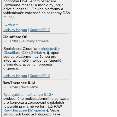
hodnotou DSA, je toto označení
„rozhodně možné“ a mohlo by „přijít
dříve či později“. On-line platformy a
vyhledávače zařazené na seznamy DSA
musejí
…
více »
Ladislav Hagara
|
Komentářů: 9
Cloudflare OS
5.8. 17:00 | Zajímavý software
Společnost Cloudflare
představila
Cloudflare OS
(
GitHub
), tj. open
source platformu navrženou pro
integraci umělé inteligence (agentů)
přímo do pracovních procesů
organizací.
Ladislav Hagara
|
Komentářů: 0
RawTherapee 5.13
5.8. 12:44 | Nová verze
Byla vydána nová verze 5.13
svobodného multiplatformního softwaru
pro konverzi a zpracování digitálních
fotografií primárně ve formátů RAW
RawTherapee
(
Wikipedie
). Vedle
zdrojových kódů je k dispozici také