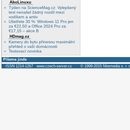
AbcLinuxu
Týden na ScienceMag.cz: Vylepšený
test nenašel žádný rozdíl mezi
vodíkem a antiv
Ušetřete 30 %: Windows 11 Pro jen
za €22,50 a Office 2024 Pro za
€17,15 – akce B
HDmag.cz
Kamery do bytu přinesou maximální
přehled o vaší domácnosti
Testovací novinka
Píšeme jinde
ISSN 1214-1267
www.czech-server.cz
© 1999-2015
Nitemedia s. r. 