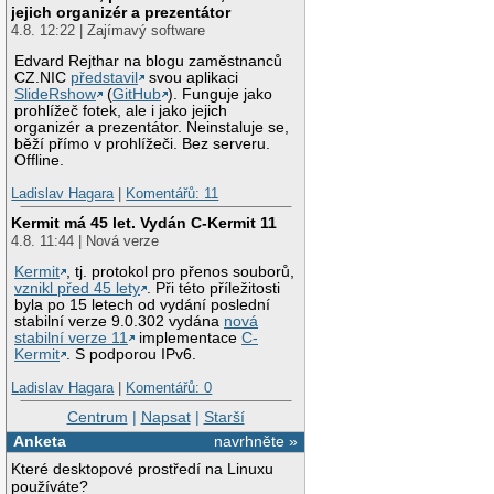
jejich organizér a prezentátor
4.8. 12:22 | Zajímavý software
Edvard Rejthar na blogu zaměstnanců
CZ.NIC
představil
svou aplikaci
SlideRshow
(
GitHub
). Funguje jako
prohlížeč fotek, ale i jako jejich
organizér a prezentátor. Neinstaluje se,
běží přímo v prohlížeči. Bez serveru.
Offline.
Ladislav Hagara
|
Komentářů: 11
Kermit má 45 let. Vydán C-Kermit 11
4.8. 11:44 | Nová verze
Kermit
, tj. protokol pro přenos souborů,
vznikl před 45 lety
. Při této příležitosti
byla po 15 letech od vydání poslední
stabilní verze 9.0.302 vydána
nová
stabilní verze 11
implementace
C-
Kermit
. S podporou IPv6.
Ladislav Hagara
|
Komentářů: 0
Centrum
|
Napsat
|
Starší
Anketa
navrhněte »
Které desktopové prostředí na Linuxu
používáte?