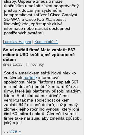
služby. Úspěšné zneužití může
útočníkům umožnit získat neoprávněný
přístup k dotčeným systémům,
kompromitovat zařízení Cisco Catalyst
SD-WAN a Cisco IOS XE, spustit
libovolný kód, zpřístupnit citlivé
informace nebo narušit dostupnost
postižených systémů.
Ladislav Hagara
|
Komentářů: 1
Soud nařídil firmě Meta zaplatit 567
milionů USD kvůli újmě způsobené
dětem
dnes 15:33 | IT novinky
Soud v americkém státě Nové Mexiko
ve čtvrtek
nařídil
internetové
společnosti Meta Platforms zaplatit 567
milionů dolarů (téměř 12 miliard Kč) za
újmy, které její platformy působí mladým
lidem. S přihlédnutím k dřívějšímu
verdiktu tak má společnost celkem
zaplatit 942 milionů dolarů, což je malý
zlomek jejího ročního výnosu, který loni
činil 60 miliard dolarů. Čtvrteční verdikt
firmě také nařizuje, aby změnila způsob,
jakým její
…
více »