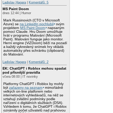
Ladislav Hagara
|
Komentářů: 5
MS Paint Doom
dnes 12:44 | Humor
Mark Russinovich (CTO v Microsoft
Azure) se
na LinkedIn pochlubil
svým
projektem
MS Paint Doom
napsaným
pomocí Claude. Hru Doom umožňuje
hrát v programu Malování (Microsoft
Paint). Malování funguje jako monitor.
Herní engine (ViZDoom) běží na pozadí
a každý vykreslený snímek hry vkládá
automaticky přes schránku (clipboard)
do Malování.
Ladislav Hagara
|
Komentářů: 2
EK: ChatGPT i Roblox mohou spadat
pod přísnější pravidla
včera 08:00 | IT novinky
Platformy ChatGPT i Roblox by mohly
být
zařazeny na seznam
mimořádně
velkých on-line platforem nebo
internetových vyhledávačů, na něž se
vztahují zvláštní podmínky podle
nařízení o digitálních službách (DSA).
Vzhledem k tomu, že ChatGPT i Roblox
oznámily počet uživatelů nad prahovou