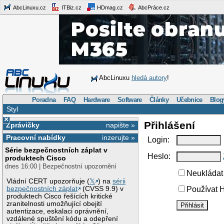
AbcLinuxu.cz
ITBiz.cz
HDmag.cz
AbcPráce.cz
AbcLinuxu
hledá autory
!
Poradna
FAQ
Hardware
Software
Články
Učebnice
Blog
Styl
×
Přihlášení
Zprávičky
napište »
Pracovní nabídky
inzerujte »
Login:
Série bezpečnostních záplat v
Heslo:
produktech Cisco
dnes 16:00 | Bezpečnostní upozornění
Neukládat 
Vládní CERT upozorňuje (
𝕏
) na
sérii
bezpečnostních záplat
(CVSS 9.9) v
Používat H
produktech Cisco řešících kritické
zranitelnosti umožňující obejití
autentizace, eskalaci oprávnění,
vzdálené spuštění kódu a odepření