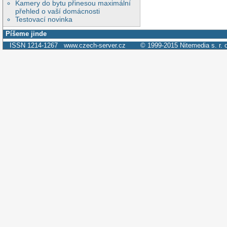
Kamery do bytu přinesou maximální
přehled o vaší domácnosti
Testovací novinka
Píšeme jinde
ISSN 1214-1267
www.czech-server.cz
© 1999-2015
Nitemedia s. r. 