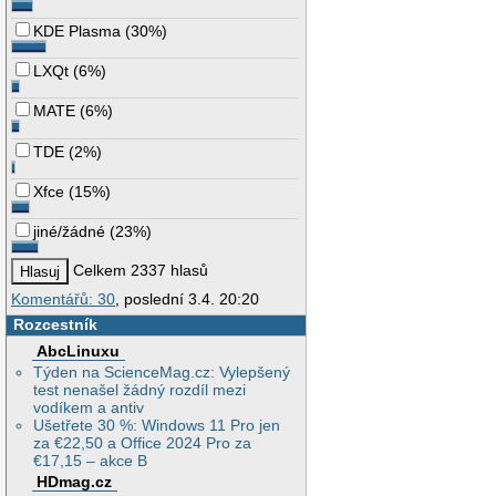
KDE Plasma
(
30%
)
LXQt
(
6%
)
MATE
(
6%
)
TDE
(
2%
)
Xfce
(
15%
)
jiné/žádné
(
23%
)
Celkem 2337 hlasů
Komentářů: 30
, poslední 3.4. 20:20
Rozcestník
AbcLinuxu
Týden na ScienceMag.cz: Vylepšený
test nenašel žádný rozdíl mezi
vodíkem a antiv
Ušetřete 30 %: Windows 11 Pro jen
za €22,50 a Office 2024 Pro za
€17,15 – akce B
HDmag.cz