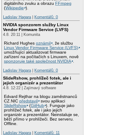
digitálního zvuku a obrazu
FFmpeg
(
Wikipedie
).
Ladislav Hagara
|
Komentářů: 0
NVIDIA sponzorem služby Linux
Vendor Firmware Service (LVFS)
4.8. 20:11 | Komunita
Richard Hughes
oznámil
, že službu
Linux Vendor Firmware Service (LVFS)
umožňující aktualizovat firmware
zařízení na počítačích s Linuxem, nově
sponzoruje také společnost NVIDIA
.
Ladislav Hagara
|
Komentářů: 0
SlideRshow, prohlížeč fotek, ale i
jejich organizér a prezentátor
4.8. 12:22 | Zajímavý software
Edvard Rejthar na blogu zaměstnanců
CZ.NIC
představil
svou aplikaci
SlideRshow
(
GitHub
). Funguje jako
prohlížeč fotek, ale i jako jejich
organizér a prezentátor. Neinstaluje se,
běží přímo v prohlížeči. Bez serveru.
Offline.
Ladislav Hagara
|
Komentářů: 11