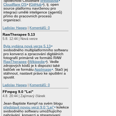
Společnost Cloudflare
představila
Cloudflare OS
(
GitHub
), tj. open
source platformu navrženou pro
integraci umělé inteligence (agentů)
přímo do pracovních procesů
organizací.
Ladislav Hagara
|
Komentářů: 0
RawTherapee 5.13
5.8. 12:44 | Nová verze
Byla vydána nová verze 5.13
svobodného multiplatformního softwaru
pro konverzi a zpracování digitálních
fotografií primárně ve formátů RAW
RawTherapee
(
Wikipedie
). Vedle
zdrojových kódů je k dispozici také
balíček ve formátu
AppImage
. Stačí jej
stáhnout, nastavit právo ke spuštění a
spustit.
Ladislav Hagara
|
Komentářů: 0
FFmpeg 9.0 "Lei"
4.8. 20:44 | Zajímavý článek
Jean-Baptiste Kempf na svém blogu
představil novou verzi 9.0 "Lei"
kolekce
svobodného softwaru umožňujícího
nahrávání, konverzi a streamovaní