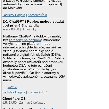
a každý vykreslený snímek hry vkládá
automaticky přes schránku (clipboard)
do Malování.
Ladislav Hagara
|
Komentářů: 0
EK: ChatGPT i Roblox mohou spadat
pod přísnější pravidla
včera 08:00 | IT novinky
Platformy ChatGPT i Roblox by mohly
být
zařazeny na seznam
mimořádně
velkých on-line platforem nebo
internetových vyhledávačů, na něž se
vztahují zvláštní podmínky podle
nařízení o digitálních službách (DSA).
Vzhledem k tomu, že ChatGPT i Roblox
oznámily počet uživatelů nad prahovou
hodnotou DSA, je toto označení
„rozhodně možné“ a mohlo by „přijít
dříve či později“. On-line platformy a
vyhledávače zařazené na seznamy DSA
musejí
…
více »
Ladislav Hagara
|
Komentářů: 7
Cloudflare OS
5.8. 17:00 | Zajímavý software