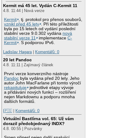
Kermit má 45 let. Vydán C-Kermit 11
4.8. 11:44 | Nová verze
Kermit
, tj. protokol pro přenos souborů,
vznikl před 45 lety
. Při této příležitosti
byla po 15 letech od vydání poslední
stabilní verze 9.0.302 vydána
nová
stabilní verze 11
implementace
C-
Kermit
. S podporou IPv6.
Ladislav Hagara
|
Komentářů: 0
20 let Pandoc
4.8. 11:11 | Zajímavý článek
První verze konverzního nástroje
Pandoc
byla vydána před 20 lety. Jeho
autor John MacFarlane při tomto výročí
rekapituluje
jednotlivé etapy vývoje
a přidávání nových funkcí – rozšíření
nejen Markdownu a podporu mnoha
dalších formátů.
|🇵🇸
|
Komentářů: 0
Virtuální Bastlírna vol. 65: Už vám
dorazil předobjednaný INDX?
4.8. 00:55 | Pozvánky
Srpen přinesl nejen další spalující