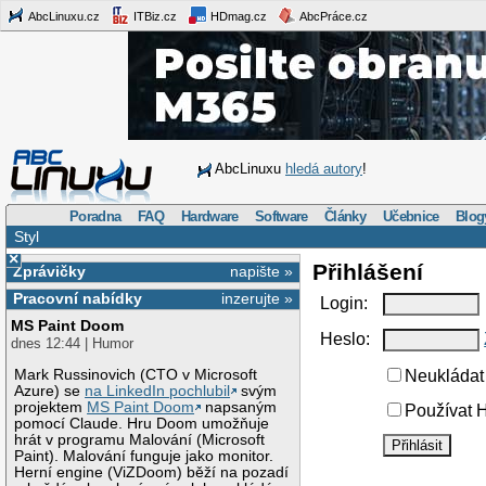
AbcLinuxu.cz
ITBiz.cz
HDmag.cz
AbcPráce.cz
AbcLinuxu
hledá autory
!
Poradna
FAQ
Hardware
Software
Články
Učebnice
Blog
Styl
×
Přihlášení
Zprávičky
napište »
Pracovní nabídky
inzerujte »
Login:
MS Paint Doom
Heslo:
dnes 12:44 | Humor
Mark Russinovich (CTO v Microsoft
Neukládat 
Azure) se
na LinkedIn pochlubil
svým
projektem
MS Paint Doom
napsaným
Používat H
pomocí Claude. Hru Doom umožňuje
hrát v programu Malování (Microsoft
Paint). Malování funguje jako monitor.
Herní engine (ViZDoom) běží na pozadí