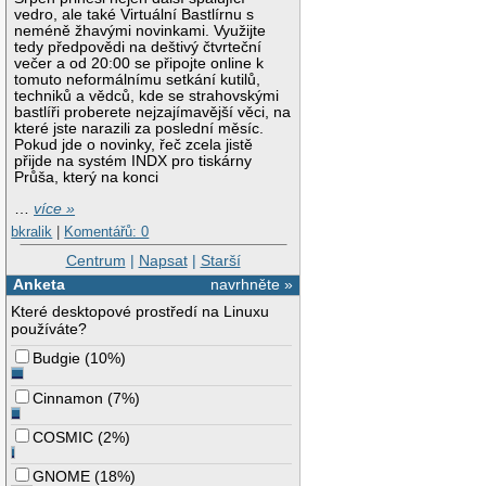
vedro, ale také Virtuální Bastlírnu s
neméně žhavými novinkami. Využijte
tedy předpovědi na deštivý čtvrteční
večer a od 20:00 se připojte online k
tomuto neformálnímu setkání kutilů,
techniků a vědců, kde se strahovskými
bastlíři proberete nejzajímavější věci, na
které jste narazili za poslední měsíc.
Pokud jde o novinky, řeč zcela jistě
přijde na systém INDX pro tiskárny
Průša, který na konci
…
více »
bkralik
|
Komentářů: 0
Centrum
|
Napsat
|
Starší
Anketa
navrhněte »
Které desktopové prostředí na Linuxu
používáte?
Budgie
(
10%
)
Cinnamon
(
7%
)
COSMIC
(
2%
)
GNOME
(
18%
)