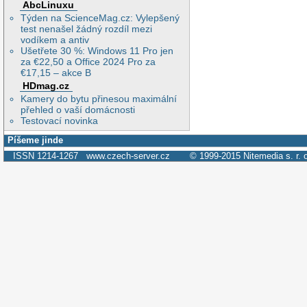
AbcLinuxu
Týden na ScienceMag.cz: Vylepšený
test nenašel žádný rozdíl mezi
vodíkem a antiv
Ušetřete 30 %: Windows 11 Pro jen
za €22,50 a Office 2024 Pro za
€17,15 – akce B
HDmag.cz
Kamery do bytu přinesou maximální
přehled o vaší domácnosti
Testovací novinka
Píšeme jinde
ISSN 1214-1267
www.czech-server.cz
© 1999-2015
Nitemedia s. r. 