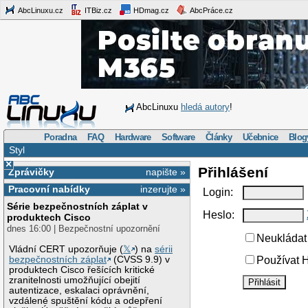
AbcLinuxu.cz
ITBiz.cz
HDmag.cz
AbcPráce.cz
AbcLinuxu
hledá autory
!
Poradna
FAQ
Hardware
Software
Články
Učebnice
Blog
Styl
×
Přihlášení
Zprávičky
napište »
Pracovní nabídky
inzerujte »
Login:
Série bezpečnostních záplat v
Heslo:
produktech Cisco
dnes 16:00 | Bezpečnostní upozornění
Neukládat 
Vládní CERT upozorňuje (
𝕏
) na
sérii
bezpečnostních záplat
(CVSS 9.9) v
Používat H
produktech Cisco řešících kritické
zranitelnosti umožňující obejití
autentizace, eskalaci oprávnění,
vzdálené spuštění kódu a odepření