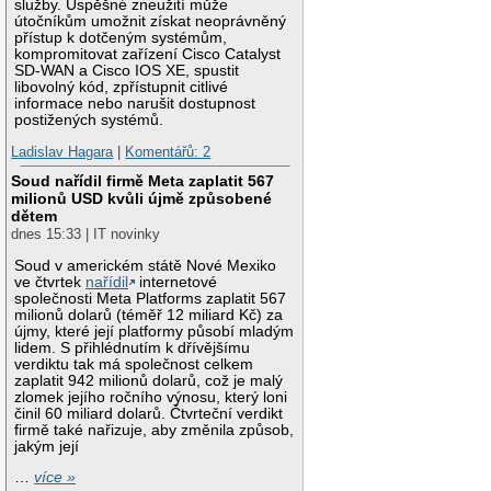
služby. Úspěšné zneužití může
útočníkům umožnit získat neoprávněný
přístup k dotčeným systémům,
kompromitovat zařízení Cisco Catalyst
SD-WAN a Cisco IOS XE, spustit
libovolný kód, zpřístupnit citlivé
informace nebo narušit dostupnost
postižených systémů.
Ladislav Hagara
|
Komentářů: 2
Soud nařídil firmě Meta zaplatit 567
milionů USD kvůli újmě způsobené
dětem
dnes 15:33 | IT novinky
Soud v americkém státě Nové Mexiko
ve čtvrtek
nařídil
internetové
společnosti Meta Platforms zaplatit 567
milionů dolarů (téměř 12 miliard Kč) za
újmy, které její platformy působí mladým
lidem. S přihlédnutím k dřívějšímu
verdiktu tak má společnost celkem
zaplatit 942 milionů dolarů, což je malý
zlomek jejího ročního výnosu, který loni
činil 60 miliard dolarů. Čtvrteční verdikt
firmě také nařizuje, aby změnila způsob,
jakým její
…
více »