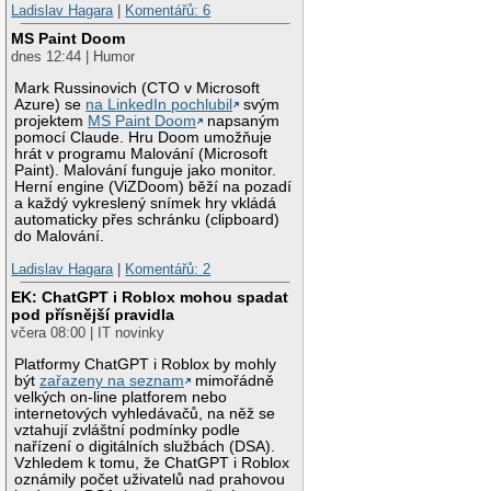
Ladislav Hagara
|
Komentářů: 6
MS Paint Doom
dnes 12:44 | Humor
Mark Russinovich (CTO v Microsoft
Azure) se
na LinkedIn pochlubil
svým
projektem
MS Paint Doom
napsaným
pomocí Claude. Hru Doom umožňuje
hrát v programu Malování (Microsoft
Paint). Malování funguje jako monitor.
Herní engine (ViZDoom) běží na pozadí
a každý vykreslený snímek hry vkládá
automaticky přes schránku (clipboard)
do Malování.
Ladislav Hagara
|
Komentářů: 2
EK: ChatGPT i Roblox mohou spadat
pod přísnější pravidla
včera 08:00 | IT novinky
Platformy ChatGPT i Roblox by mohly
být
zařazeny na seznam
mimořádně
velkých on-line platforem nebo
internetových vyhledávačů, na něž se
vztahují zvláštní podmínky podle
nařízení o digitálních službách (DSA).
Vzhledem k tomu, že ChatGPT i Roblox
oznámily počet uživatelů nad prahovou