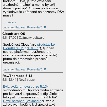
hodnotou DSA, je toto označení
„rozhodně možné“ a mohlo by „přijít
dříve či později“. On-line platformy a
vyhledávače zařazené na seznamy DSA
musejí
…
více »
Ladislav Hagara
|
Komentářů: 8
Cloudflare OS
5.8. 17:00 | Zajímavý software
Společnost Cloudflare
představila
Cloudflare OS
(
GitHub
), tj. open
source platformu navrženou pro
integraci umělé inteligence (agentů)
přímo do pracovních procesů
organizací.
Ladislav Hagara
|
Komentářů: 0
RawTherapee 5.13
5.8. 12:44 | Nová verze
Byla vydána nová verze 5.13
svobodného multiplatformního softwaru
pro konverzi a zpracování digitálních
fotografií primárně ve formátů RAW
RawTherapee
(
Wikipedie
). Vedle
zdrojových kódů je k dispozici také