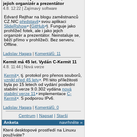
jejich organizér a prezentátor
4.8. 12:22 | Zajímavý software
Edvard Rejthar na blogu zaměstnanců
CZ.NIC
představil
svou aplikaci
SlideRshow
(
GitHub
). Funguje jako
prohlížeč fotek, ale i jako jejich
organizér a prezentátor. Neinstaluje se,
běží přímo v prohlížeči. Bez serveru.
Offline.
Ladislav Hagara
|
Komentářů: 11
Kermit má 45 let. Vydán C-Kermit 11
4.8. 11:44 | Nová verze
Kermit
, tj. protokol pro přenos souborů,
vznikl před 45 lety
. Při této příležitosti
byla po 15 letech od vydání poslední
stabilní verze 9.0.302 vydána
nová
stabilní verze 11
implementace
C-
Kermit
. S podporou IPv6.
Ladislav Hagara
|
Komentářů: 0
Centrum
|
Napsat
|
Starší
Anketa
navrhněte »
Které desktopové prostředí na Linuxu
používáte?