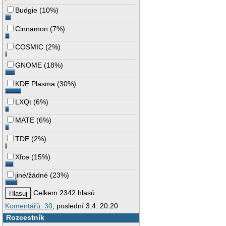
Budgie
(
10%
)
Cinnamon
(
7%
)
COSMIC
(
2%
)
GNOME
(
18%
)
KDE Plasma
(
30%
)
LXQt
(
6%
)
MATE
(
6%
)
TDE
(
2%
)
Xfce
(
15%
)
jiné/žádné
(
23%
)
Celkem 2342 hlasů
Komentářů: 30
, poslední 3.4. 20:20
Rozcestník