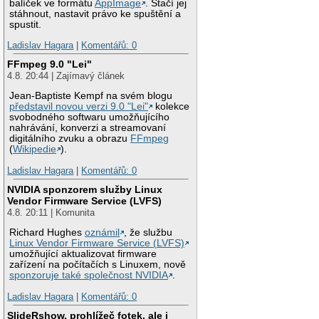
balíček ve formátu
AppImage
. Stačí jej
stáhnout, nastavit právo ke spuštění a
spustit.
Ladislav Hagara
|
Komentářů: 0
FFmpeg 9.0 "Lei"
4.8. 20:44 | Zajímavý článek
Jean-Baptiste Kempf na svém blogu
představil novou verzi 9.0 "Lei"
kolekce
svobodného softwaru umožňujícího
nahrávání, konverzi a streamovaní
digitálního zvuku a obrazu
FFmpeg
(
Wikipedie
).
Ladislav Hagara
|
Komentářů: 0
NVIDIA sponzorem služby Linux
Vendor Firmware Service (LVFS)
4.8. 20:11 | Komunita
Richard Hughes
oznámil
, že službu
Linux Vendor Firmware Service (LVFS)
umožňující aktualizovat firmware
zařízení na počítačích s Linuxem, nově
sponzoruje také společnost NVIDIA
.
Ladislav Hagara
|
Komentářů: 0
SlideRshow, prohlížeč fotek, ale i