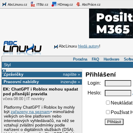
AbcLinuxu.cz
ITBiz.cz
HDmag.cz
AbcPráce.cz
AbcLinuxu
hledá autory
!
Poradna
FAQ
Hardware
Softw
Styl
×
Přihlášení
Zprávičky
napište »
Pracovní nabídky
inzerujte »
Login:
EK: ChatGPT i Roblox mohou spadat
Heslo:
pod přísnější pravidla
včera 08:00 | IT novinky
Neukládat 
Platformy ChatGPT i Roblox by mohly
být
zařazeny na seznam
mimořádně
Používat H
velkých on-line platforem nebo
internetových vyhledávačů, na něž se
vztahují zvláštní podmínky podle
nařízení o digitálních službách (DSA).