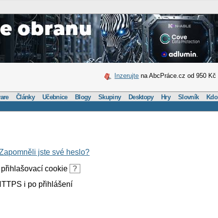
Inzerujte
na AbcPráce.cz od 950 Kč
are
Články
Učebnice
Blogy
Skupiny
Desktopy
Hry
Slovník
Kdo
Zapomněli jste své heslo?
přihlašovací cookie
?
TTPS i po přihlášení