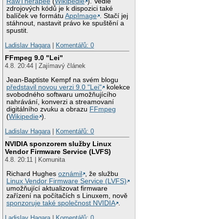
RawTherapee
(
Wikipedie
). Vedle
zdrojových kódů je k dispozici také
balíček ve formátu
AppImage
. Stačí jej
stáhnout, nastavit právo ke spuštění a
spustit.
Ladislav Hagara
|
Komentářů: 0
FFmpeg 9.0 "Lei"
4.8. 20:44 | Zajímavý článek
Jean-Baptiste Kempf na svém blogu
představil novou verzi 9.0 "Lei"
kolekce
svobodného softwaru umožňujícího
nahrávání, konverzi a streamovaní
digitálního zvuku a obrazu
FFmpeg
(
Wikipedie
).
Ladislav Hagara
|
Komentářů: 0
NVIDIA sponzorem služby Linux
Vendor Firmware Service (LVFS)
4.8. 20:11 | Komunita
Richard Hughes
oznámil
, že službu
Linux Vendor Firmware Service (LVFS)
umožňující aktualizovat firmware
zařízení na počítačích s Linuxem, nově
sponzoruje také společnost NVIDIA
.
Ladislav Hagara
|
Komentářů: 0