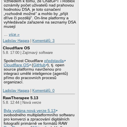
Vzhledem k tomu, že ChatGPT i Roblox
oznámily počet uživatelů nad prahovou
hodnotou DSA, je toto označení
„rozhodně možné“ a mohlo by „přijít
dříve či později“. On-line platformy a
vyhledávače zařazené na seznamy DSA
musejí
…
více »
Ladislav Hagara
|
Komentářů: 3
Cloudflare OS
5.8. 17:00 | Zajímavý software
Společnost Cloudflare
představila
Cloudflare OS
(
GitHub
), tj. open
source platformu navrženou pro
integraci umělé inteligence (agentů)
přímo do pracovních procesů
organizací.
Ladislav Hagara
|
Komentářů: 0
RawTherapee 5.13
5.8. 12:44 | Nová verze
Byla vydána nová verze 5.13
svobodného multiplatformního softwaru
pro konverzi a zpracování digitálních
fotografií primárně ve formátů RAW