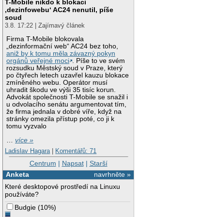
T-Mobile nikdo k blokaci
‚dezinfowebu‘ AC24 nenutil, píše
soud
3.8. 17:22 | Zajímavý článek
Firma T-Mobile blokovala
„dezinformační web“ AC24 bez toho,
aniž by k tomu měla závazný pokyn
orgánů veřejné moci
. Píše to ve svém
rozsudku Městský soud v Praze, který
po čtyřech letech uzavřel kauzu blokace
zmíněného webu. Operátor musí
uhradit škodu ve výši 35 tisíc korun.
Advokát společnosti T-Mobile se snažil i
u odvolacího senátu argumentovat tím,
že firma jednala v dobré víře, když na
stránky omezila přístup poté, co ji k
tomu vyzvalo
…
více »
Ladislav Hagara
|
Komentářů: 71
Centrum
|
Napsat
|
Starší
Anketa
navrhněte »
Které desktopové prostředí na Linuxu
používáte?
Budgie
(
10%
)