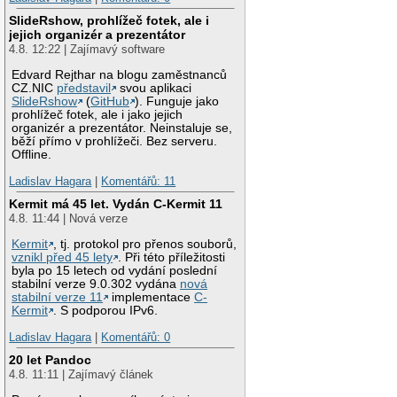
SlideRshow, prohlížeč fotek, ale i
jejich organizér a prezentátor
4.8. 12:22 | Zajímavý software
Edvard Rejthar na blogu zaměstnanců
CZ.NIC
představil
svou aplikaci
SlideRshow
(
GitHub
). Funguje jako
prohlížeč fotek, ale i jako jejich
organizér a prezentátor. Neinstaluje se,
běží přímo v prohlížeči. Bez serveru.
Offline.
Ladislav Hagara
|
Komentářů: 11
Kermit má 45 let. Vydán C-Kermit 11
4.8. 11:44 | Nová verze
Kermit
, tj. protokol pro přenos souborů,
vznikl před 45 lety
. Při této příležitosti
byla po 15 letech od vydání poslední
stabilní verze 9.0.302 vydána
nová
stabilní verze 11
implementace
C-
Kermit
. S podporou IPv6.
Ladislav Hagara
|
Komentářů: 0
20 let Pandoc
4.8. 11:11 | Zajímavý článek