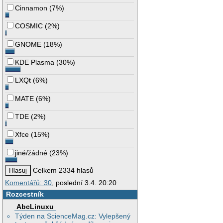
Cinnamon
(
7%
)
COSMIC
(
2%
)
GNOME
(
18%
)
KDE Plasma
(
30%
)
LXQt
(
6%
)
MATE
(
6%
)
TDE
(
2%
)
Xfce
(
15%
)
jiné/žádné
(
23%
)
Celkem 2334 hlasů
Komentářů: 30
, poslední 3.4. 20:20
Rozcestník
AbcLinuxu
Týden na ScienceMag.cz: Vylepšený