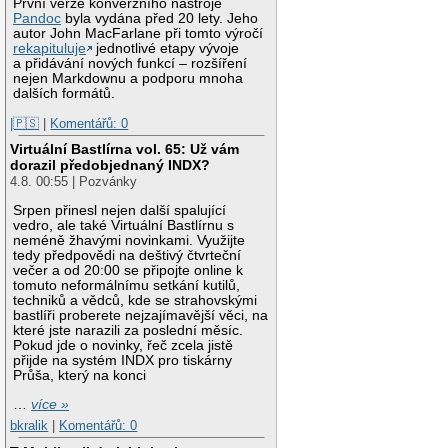
První verze konverzního nástroje
Pandoc
byla vydána před 20 lety. Jeho
autor John MacFarlane při tomto výročí
rekapituluje
jednotlivé etapy vývoje
a přidávání nových funkcí – rozšíření
nejen Markdownu a podporu mnoha
dalších formátů.
|🇵🇸
|
Komentářů: 0
Virtuální Bastlírna vol. 65: Už vám
dorazil předobjednaný INDX?
4.8. 00:55 | Pozvánky
Srpen přinesl nejen další spalující
vedro, ale také Virtuální Bastlírnu s
neméně žhavými novinkami. Využijte
tedy předpovědi na deštivý čtvrteční
večer a od 20:00 se připojte online k
tomuto neformálnímu setkání kutilů,
techniků a vědců, kde se strahovskými
bastlíři proberete nejzajímavější věci, na
které jste narazili za poslední měsíc.
Pokud jde o novinky, řeč zcela jistě
přijde na systém INDX pro tiskárny
Průša, který na konci
…
více »
bkralik
|
Komentářů: 0