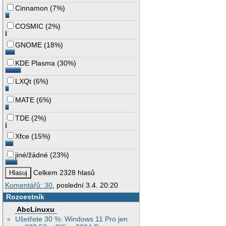
Cinnamon
(
7%
)
COSMIC
(
2%
)
GNOME
(
18%
)
KDE Plasma
(
30%
)
LXQt
(
6%
)
MATE
(
6%
)
TDE
(
2%
)
Xfce
(
15%
)
jiné/žádné
(
23%
)
Celkem 2328 hlasů
Komentářů: 30
, poslední 3.4. 20:20
Rozcestník
AbcLinuxu
Ušetřete 30 %: Windows 11 Pro jen