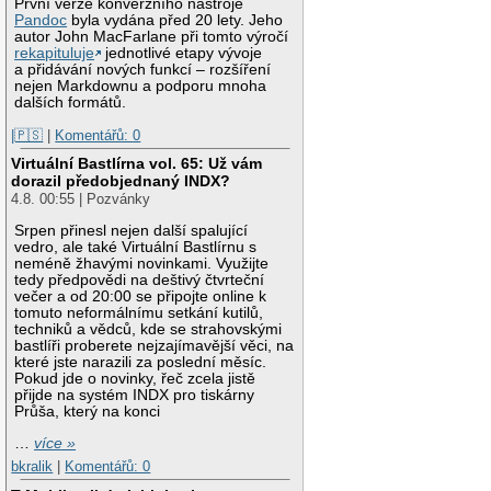
První verze konverzního nástroje
Pandoc
byla vydána před 20 lety. Jeho
autor John MacFarlane při tomto výročí
rekapituluje
jednotlivé etapy vývoje
a přidávání nových funkcí – rozšíření
nejen Markdownu a podporu mnoha
dalších formátů.
|🇵🇸
|
Komentářů: 0
Virtuální Bastlírna vol. 65: Už vám
dorazil předobjednaný INDX?
4.8. 00:55 | Pozvánky
Srpen přinesl nejen další spalující
vedro, ale také Virtuální Bastlírnu s
neméně žhavými novinkami. Využijte
tedy předpovědi na deštivý čtvrteční
večer a od 20:00 se připojte online k
tomuto neformálnímu setkání kutilů,
techniků a vědců, kde se strahovskými
bastlíři proberete nejzajímavější věci, na
které jste narazili za poslední měsíc.
Pokud jde o novinky, řeč zcela jistě
přijde na systém INDX pro tiskárny
Průša, který na konci
…
více »
bkralik
|
Komentářů: 0