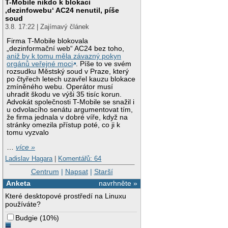
T-Mobile nikdo k blokaci
‚dezinfowebu‘ AC24 nenutil, píše
soud
3.8. 17:22 | Zajímavý článek
Firma T-Mobile blokovala
„dezinformační web“ AC24 bez toho,
aniž by k tomu měla závazný pokyn
orgánů veřejné moci
. Píše to ve svém
rozsudku Městský soud v Praze, který
po čtyřech letech uzavřel kauzu blokace
zmíněného webu. Operátor musí
uhradit škodu ve výši 35 tisíc korun.
Advokát společnosti T-Mobile se snažil i
u odvolacího senátu argumentovat tím,
že firma jednala v dobré víře, když na
stránky omezila přístup poté, co ji k
tomu vyzvalo
…
více »
Ladislav Hagara
|
Komentářů: 64
Centrum
|
Napsat
|
Starší
Anketa
navrhněte »
Které desktopové prostředí na Linuxu
používáte?
Budgie
(
10%
)