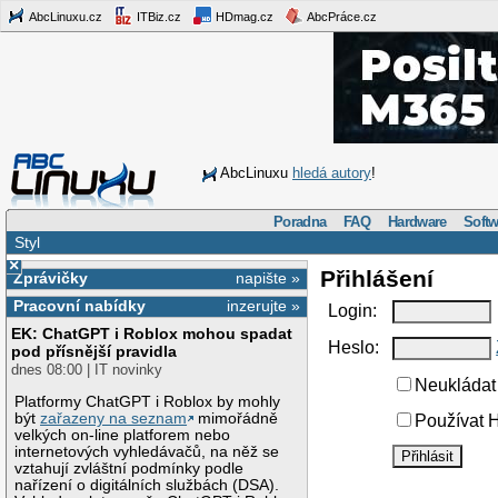
AbcLinuxu.cz
ITBiz.cz
HDmag.cz
AbcPráce.cz
AbcLinuxu
hledá autory
!
Poradna
FAQ
Hardware
Softw
Styl
×
Přihlášení
Zprávičky
napište »
Pracovní nabídky
inzerujte »
Login:
EK: ChatGPT i Roblox mohou spadat
Heslo:
pod přísnější pravidla
dnes 08:00 | IT novinky
Neukládat 
Platformy ChatGPT i Roblox by mohly
být
zařazeny na seznam
mimořádně
Používat H
velkých on-line platforem nebo
internetových vyhledávačů, na něž se
vztahují zvláštní podmínky podle
nařízení o digitálních službách (DSA).