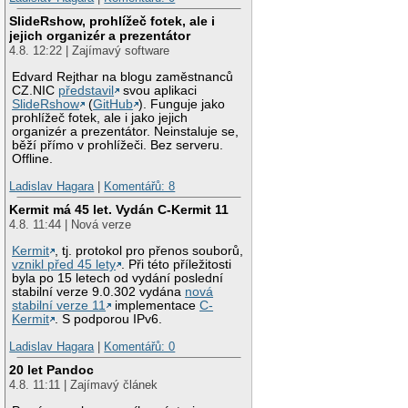
SlideRshow, prohlížeč fotek, ale i
jejich organizér a prezentátor
4.8. 12:22 | Zajímavý software
Edvard Rejthar na blogu zaměstnanců
CZ.NIC
představil
svou aplikaci
SlideRshow
(
GitHub
). Funguje jako
prohlížeč fotek, ale i jako jejich
organizér a prezentátor. Neinstaluje se,
běží přímo v prohlížeči. Bez serveru.
Offline.
Ladislav Hagara
|
Komentářů: 8
Kermit má 45 let. Vydán C-Kermit 11
4.8. 11:44 | Nová verze
Kermit
, tj. protokol pro přenos souborů,
vznikl před 45 lety
. Při této příležitosti
byla po 15 letech od vydání poslední
stabilní verze 9.0.302 vydána
nová
stabilní verze 11
implementace
C-
Kermit
. S podporou IPv6.
Ladislav Hagara
|
Komentářů: 0
20 let Pandoc
4.8. 11:11 | Zajímavý článek