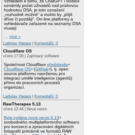
Vzhledem k tomu, že ChatGPT i Roblox
oznámily počet uživatelů nad prahovou
hodnotou DSA, je toto označení
„rozhodně možné“ a mohlo by „přijít
dříve či později“. On-line platformy a
vyhledávače zařazené na seznamy DSA
musejí
…
více »
Ladislav Hagara
|
Komentářů: 0
Cloudflare OS
včera 17:00 | Zajímavý software
Společnost Cloudflare
představila
Cloudflare OS
(
GitHub
), tj. open
source platformu navrženou pro
integraci umělé inteligence (agentů)
přímo do pracovních procesů
organizací.
Ladislav Hagara
|
Komentářů: 0
RawTherapee 5.13
včera 12:44 | Nová verze
Byla vydána nová verze 5.13
svobodného multiplatformního softwaru
pro konverzi a zpracování digitálních
fotografií primárně ve formátů RAW