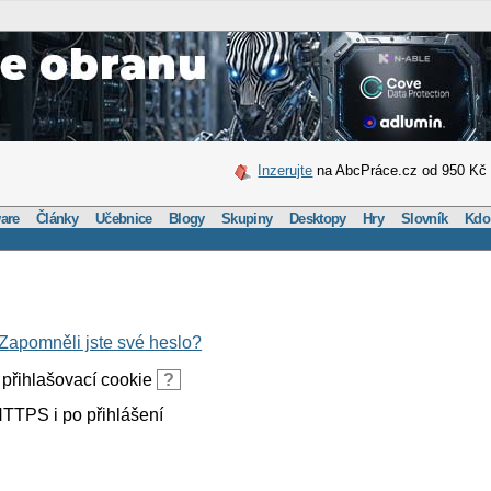
Inzerujte
na AbcPráce.cz od 950 Kč
are
Články
Učebnice
Blogy
Skupiny
Desktopy
Hry
Slovník
Kdo
Zapomněli jste své heslo?
přihlašovací cookie
?
TTPS i po přihlášení