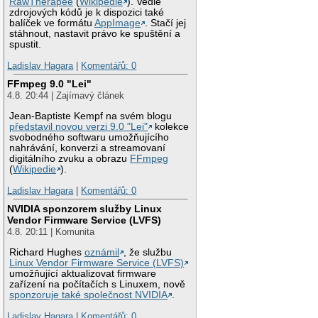
RawTherapee
(
Wikipedie
). Vedle
zdrojových kódů je k dispozici také
balíček ve formátu
AppImage
. Stačí jej
stáhnout, nastavit právo ke spuštění a
spustit.
Ladislav Hagara
|
Komentářů: 0
FFmpeg 9.0 "Lei"
4.8. 20:44 | Zajímavý článek
Jean-Baptiste Kempf na svém blogu
představil novou verzi 9.0 "Lei"
kolekce
svobodného softwaru umožňujícího
nahrávání, konverzi a streamovaní
digitálního zvuku a obrazu
FFmpeg
(
Wikipedie
).
Ladislav Hagara
|
Komentářů: 0
NVIDIA sponzorem služby Linux
Vendor Firmware Service (LVFS)
4.8. 20:11 | Komunita
Richard Hughes
oznámil
, že službu
Linux Vendor Firmware Service (LVFS)
umožňující aktualizovat firmware
zařízení na počítačích s Linuxem, nově
sponzoruje také společnost NVIDIA
.
Ladislav Hagara
|
Komentářů: 0