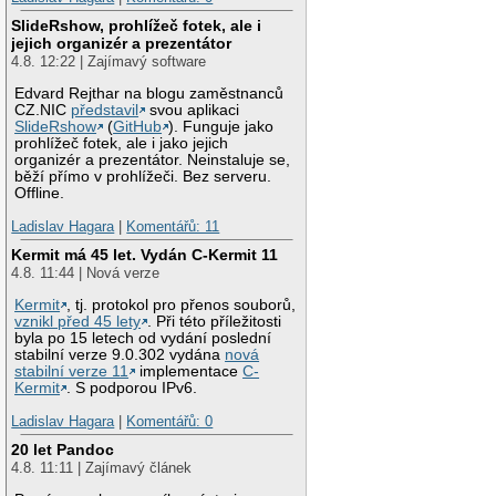
SlideRshow, prohlížeč fotek, ale i
jejich organizér a prezentátor
4.8. 12:22 | Zajímavý software
Edvard Rejthar na blogu zaměstnanců
CZ.NIC
představil
svou aplikaci
SlideRshow
(
GitHub
). Funguje jako
prohlížeč fotek, ale i jako jejich
organizér a prezentátor. Neinstaluje se,
běží přímo v prohlížeči. Bez serveru.
Offline.
Ladislav Hagara
|
Komentářů: 11
Kermit má 45 let. Vydán C-Kermit 11
4.8. 11:44 | Nová verze
Kermit
, tj. protokol pro přenos souborů,
vznikl před 45 lety
. Při této příležitosti
byla po 15 letech od vydání poslední
stabilní verze 9.0.302 vydána
nová
stabilní verze 11
implementace
C-
Kermit
. S podporou IPv6.
Ladislav Hagara
|
Komentářů: 0
20 let Pandoc
4.8. 11:11 | Zajímavý článek