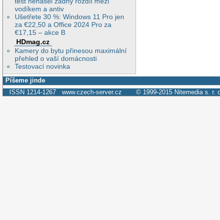
test nenašel žádný rozdíl mezi
vodíkem a antiv
Ušetřete 30 %: Windows 11 Pro jen
za €22,50 a Office 2024 Pro za
€17,15 – akce B
HDmag.cz
Kamery do bytu přinesou maximální
přehled o vaší domácnosti
Testovací novinka
Píšeme jinde
ISSN 1214-1267
www.czech-server.cz
© 1999-2015
Nitemedia s. r. 