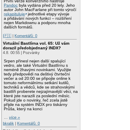
První verze konverzního nástroje
Pandoc
byla vydána před 20 lety. Jeho
autor John MacFarlane při tomto výročí
rekapituluje
jednotlivé etapy vývoje
a přidávání nových funkcí – rozšíření
nejen Markdownu a podporu mnoha
dalších formátů.
|🇵🇸
|
Komentářů: 0
Virtuální Bastlírna vol. 65: Už vám
dorazil předobjednaný INDX?
4.8. 00:55 | Pozvánky
Srpen přinesl nejen další spalující
vedro, ale také Virtuální Bastlírnu s
neméně žhavými novinkami. Využijte
tedy předpovědi na deštivý čtvrteční
večer a od 20:00 se připojte online k
tomuto neformálnímu setkání kutilů,
techniků a vědců, kde se strahovskými
bastlíři proberete nejzajímavější věci, na
které jste narazili za poslední měsíc.
Pokud jde o novinky, řeč zcela jistě
přijde na systém INDX pro tiskárny
Průša, který na konci
…
více »
bkralik
|
Komentářů: 0