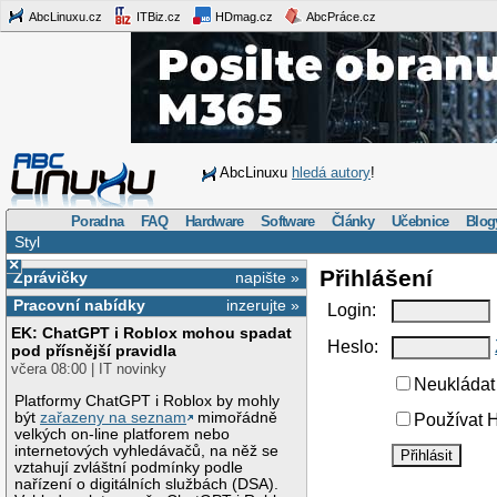
AbcLinuxu.cz
ITBiz.cz
HDmag.cz
AbcPráce.cz
AbcLinuxu
hledá autory
!
Poradna
FAQ
Hardware
Software
Články
Učebnice
Blog
Styl
×
Přihlášení
Zprávičky
napište »
Pracovní nabídky
inzerujte »
Login:
EK: ChatGPT i Roblox mohou spadat
Heslo:
pod přísnější pravidla
včera 08:00 | IT novinky
Neukládat 
Platformy ChatGPT i Roblox by mohly
být
zařazeny na seznam
mimořádně
Používat H
velkých on-line platforem nebo
internetových vyhledávačů, na něž se
vztahují zvláštní podmínky podle
nařízení o digitálních službách (DSA).