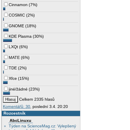
Cinnamon
(
7%
)
COSMIC
(
2%
)
GNOME
(
18%
)
KDE Plasma
(
30%
)
LXQt
(
6%
)
MATE
(
6%
)
TDE
(
2%
)
Xfce
(
15%
)
jiné/žádné
(
23%
)
Celkem 2335 hlasů
Komentářů: 30
, poslední 3.4. 20:20
Rozcestník
AbcLinuxu
Týden na ScienceMag.cz: Vylepšený