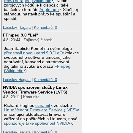
RawTherapee
(
Wikipedie
). Vedle
zdrojových kódů je k dispozici také
balíček ve formátu
AppImage
. Stačí jej
stáhnout, nastavit právo ke spuštění a
spustit.
Ladislav Hagara
|
Komentářů: 0
FFmpeg 9.0 "Lei"
4.8. 20:44 | Zajímavý článek
Jean-Baptiste Kempf na svém blogu
představil novou verzi 9.0 "Lei"
kolekce
svobodného softwaru umožňujícího
nahrávání, konverzi a streamovaní
digitálního zvuku a obrazu
FFmpeg
(
Wikipedie
).
Ladislav Hagara
|
Komentářů: 0
NVIDIA sponzorem služby Linux
Vendor Firmware Service (LVFS)
4.8. 20:11 | Komunita
Richard Hughes
oznámil
, že službu
Linux Vendor Firmware Service (LVFS)
umožňující aktualizovat firmware
zařízení na počítačích s Linuxem, nově
sponzoruje také společnost NVIDIA
.
Ladislav Hagara
|
Komentářů: 0