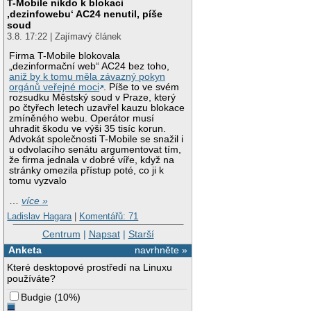
T-Mobile nikdo k blokaci
‚dezinfowebu‘ AC24 nenutil, píše
soud
3.8. 17:22 | Zajímavý článek
Firma T-Mobile blokovala
„dezinformační web“ AC24 bez toho,
aniž by k tomu měla závazný pokyn
orgánů veřejné moci
. Píše to ve svém
rozsudku Městský soud v Praze, který
po čtyřech letech uzavřel kauzu blokace
zmíněného webu. Operátor musí
uhradit škodu ve výši 35 tisíc korun.
Advokát společnosti T-Mobile se snažil i
u odvolacího senátu argumentovat tím,
že firma jednala v dobré víře, když na
stránky omezila přístup poté, co ji k
tomu vyzvalo
…
více »
Ladislav Hagara
|
Komentářů: 71
Centrum
|
Napsat
|
Starší
Anketa
navrhněte »
Které desktopové prostředí na Linuxu
používáte?
Budgie
(
10%
)