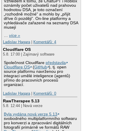
Vzhledem k tomu, že ChatGPT i Roblox
oznámily počet uživatelů nad prahovou
hodnotou DSA, je toto označení
„rozhodně možné“ a mohlo by „přijít
dříve či později“. On-line platformy a
vyhledávače zařazené na seznamy DSA
musejí
…
více »
Ladislav Hagara
|
Komentářů: 4
Cloudflare OS
5.8. 17:00 | Zajímavý software
Společnost Cloudflare
představila
Cloudflare OS
(
GitHub
), tj. open
source platformu navrženou pro
integraci umělé inteligence (agentů)
přímo do pracovních procesů
organizací.
Ladislav Hagara
|
Komentářů: 0
RawTherapee 5.13
5.8. 12:44 | Nová verze
Byla vydána nová verze 5.13
svobodného multiplatformního softwaru
pro konverzi a zpracování digitálních
fotografií primárně ve formátů RAW