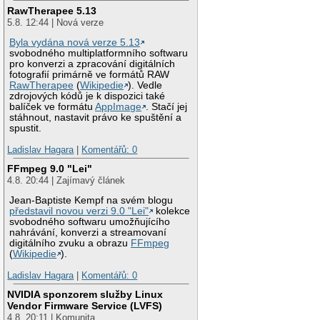
RawTherapee 5.13
5.8. 12:44 | Nová verze
Byla vydána nová verze 5.13
svobodného multiplatformního softwaru
pro konverzi a zpracování digitálních
fotografií primárně ve formátů RAW
RawTherapee
(
Wikipedie
). Vedle
zdrojových kódů je k dispozici také
balíček ve formátu
AppImage
. Stačí jej
stáhnout, nastavit právo ke spuštění a
spustit.
Ladislav Hagara
|
Komentářů: 0
FFmpeg 9.0 "Lei"
4.8. 20:44 | Zajímavý článek
Jean-Baptiste Kempf na svém blogu
představil novou verzi 9.0 "Lei"
kolekce
svobodného softwaru umožňujícího
nahrávání, konverzi a streamovaní
digitálního zvuku a obrazu
FFmpeg
(
Wikipedie
).
Ladislav Hagara
|
Komentářů: 0
NVIDIA sponzorem služby Linux
Vendor Firmware Service (LVFS)
4.8. 20:11 | Komunita