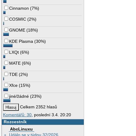
Cinnamon
(
7%
)
COSMIC
(
2%
)
GNOME
(
18%
)
KDE Plasma
(
30%
)
LXQt
(
6%
)
MATE
(
6%
)
TDE
(
2%
)
Xfce
(
15%
)
jiné/žádné
(
23%
)
Celkem 2352 hlasů
Komentářů: 30
, poslední 3.4. 20:20
Rozcestník
AbcLinuxu
Událo se v týdnu 32/2026