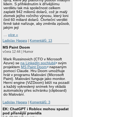
újmy, které její platformy působí mladým
lidem. S přihlédnutím k dřívějšímu
verdiktu tak má společnost celkem
zaplatit 942 milionů dolarů, což je malý
zlomek jejího ročního výnosu, který loni
činil 60 miliard dolarů. Čtvrteční verdikt
firmě také nařizuje, aby změnila způsob,
jakým její
…
více »
Ladislav Hagara
|
Komentářů: 13
MS Paint Doom
včera 12:44 | Humor
Mark Russinovich (CTO v Microsoft
Azure) se
na LinkedIn pochlubil
svým
projektem
MS Paint Doom
napsaným
pomocí Claude. Hru Doom umožňuje
hrát v programu Malování (Microsoft
Paint). Malování funguje jako monitor.
Herní engine (ViZDoom) běží na pozadí
a každý vykreslený snímek hry vkládá
automaticky přes schránku (clipboard)
do Malování.
Ladislav Hagara
|
Komentářů: 3
EK: ChatGPT i Roblox mohou spadat
pod přísnější pravidla