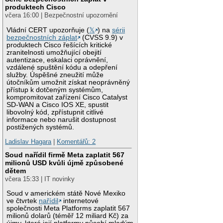
produktech Cisco
včera 16:00 | Bezpečnostní upozornění
Vládní CERT upozorňuje (
𝕏
) na
sérii
bezpečnostních záplat
(CVSS 9.9) v
produktech Cisco řešících kritické
zranitelnosti umožňující obejití
autentizace, eskalaci oprávnění,
vzdálené spuštění kódu a odepření
služby. Úspěšné zneužití může
útočníkům umožnit získat neoprávněný
přístup k dotčeným systémům,
kompromitovat zařízení Cisco Catalyst
SD-WAN a Cisco IOS XE, spustit
libovolný kód, zpřístupnit citlivé
informace nebo narušit dostupnost
postižených systémů.
Ladislav Hagara
|
Komentářů: 2
Soud nařídil firmě Meta zaplatit 567
milionů USD kvůli újmě způsobené
dětem
včera 15:33 | IT novinky
Soud v americkém státě Nové Mexiko
ve čtvrtek
nařídil
internetové
společnosti Meta Platforms zaplatit 567
milionů dolarů (téměř 12 miliard Kč) za