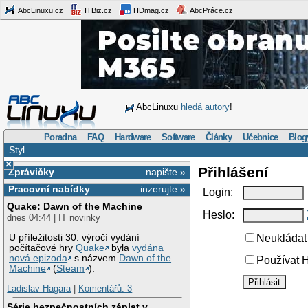
AbcLinuxu.cz
ITBiz.cz
HDmag.cz
AbcPráce.cz
AbcLinuxu
hledá autory
!
Poradna
FAQ
Hardware
Software
Články
Učebnice
Blog
Styl
×
Přihlášení
Zprávičky
napište »
Pracovní nabídky
inzerujte »
Login:
Quake: Dawn of the Machine
Heslo:
dnes 04:44 | IT novinky
U příležitosti 30. výročí vydání
Neukládat 
počítačové hry
Quake
byla
vydána
nová epizoda
s názvem
Dawn of the
Používat H
Machine
(
Steam
).
Ladislav Hagara
|
Komentářů: 3
Série bezpečnostních záplat v