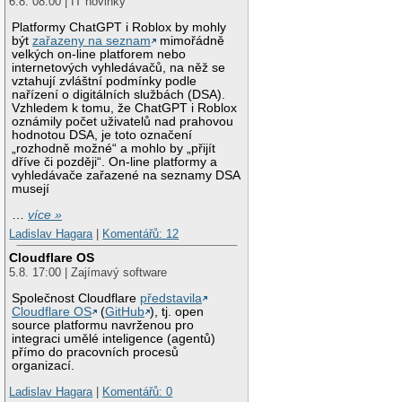
6.8. 08:00 | IT novinky
Platformy ChatGPT i Roblox by mohly
být
zařazeny na seznam
mimořádně
velkých on-line platforem nebo
internetových vyhledávačů, na něž se
vztahují zvláštní podmínky podle
nařízení o digitálních službách (DSA).
Vzhledem k tomu, že ChatGPT i Roblox
oznámily počet uživatelů nad prahovou
hodnotou DSA, je toto označení
„rozhodně možné“ a mohlo by „přijít
dříve či později“. On-line platformy a
vyhledávače zařazené na seznamy DSA
musejí
…
více »
Ladislav Hagara
|
Komentářů: 12
Cloudflare OS
5.8. 17:00 | Zajímavý software
Společnost Cloudflare
představila
Cloudflare OS
(
GitHub
), tj. open
source platformu navrženou pro
integraci umělé inteligence (agentů)
přímo do pracovních procesů
organizací.
Ladislav Hagara
|
Komentářů: 0