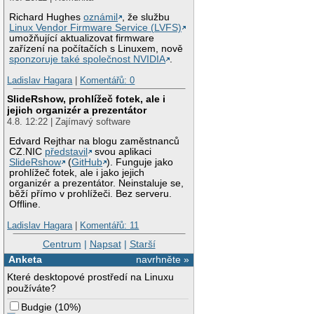
Richard Hughes
oznámil
, že službu
Linux Vendor Firmware Service (LVFS)
umožňující aktualizovat firmware
zařízení na počítačích s Linuxem, nově
sponzoruje také společnost NVIDIA
.
Ladislav Hagara
|
Komentářů: 0
SlideRshow, prohlížeč fotek, ale i
jejich organizér a prezentátor
4.8. 12:22 | Zajímavý software
Edvard Rejthar na blogu zaměstnanců
CZ.NIC
představil
svou aplikaci
SlideRshow
(
GitHub
). Funguje jako
prohlížeč fotek, ale i jako jejich
organizér a prezentátor. Neinstaluje se,
běží přímo v prohlížeči. Bez serveru.
Offline.
Ladislav Hagara
|
Komentářů: 11
Centrum
|
Napsat
|
Starší
Anketa
navrhněte »
Které desktopové prostředí na Linuxu
používáte?
Budgie
(
10%
)