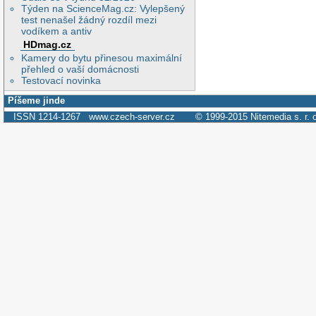
Týden na ScienceMag.cz: Vylepšený
test nenašel žádný rozdíl mezi
vodíkem a antiv
HDmag.cz
Kamery do bytu přinesou maximální
přehled o vaší domácnosti
Testovací novinka
Píšeme jinde
ISSN 1214-1267
www.czech-server.cz
© 1999-2015
Nitemedia s. r. 