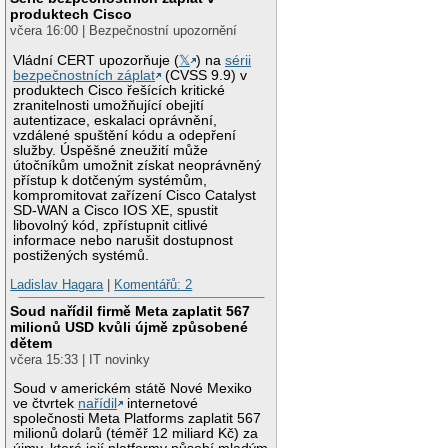
produktech Cisco
včera 16:00 | Bezpečnostní upozornění
Vládní CERT upozorňuje (
𝕏
) na
sérii
bezpečnostních záplat
(CVSS 9.9) v
produktech Cisco řešících kritické
zranitelnosti umožňující obejití
autentizace, eskalaci oprávnění,
vzdálené spuštění kódu a odepření
služby. Úspěšné zneužití může
útočníkům umožnit získat neoprávněný
přístup k dotčeným systémům,
kompromitovat zařízení Cisco Catalyst
SD-WAN a Cisco IOS XE, spustit
libovolný kód, zpřístupnit citlivé
informace nebo narušit dostupnost
postižených systémů.
Ladislav Hagara
|
Komentářů: 2
Soud nařídil firmě Meta zaplatit 567
milionů USD kvůli újmě způsobené
dětem
včera 15:33 | IT novinky
Soud v americkém státě Nové Mexiko
ve čtvrtek
nařídil
internetové
společnosti Meta Platforms zaplatit 567
milionů dolarů (téměř 12 miliard Kč) za