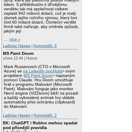
újmy, které její platformy působí mladým
lidem. S přihlédnutím k dřívějšímu
verdiktu tak má společnost celkem
zaplatit 942 milionů dolarů, což je malý
zlomek jejího ročního výnosu, který loni
činil 60 miliard dolarů. Čtvrteční verdikt
firmě také nařizuje, aby změnila způsob,
jakým její
…
více »
Ladislav Hagara
|
Komentářů: 8
MS Paint Doom
včera 12:44 | Humor
Mark Russinovich (CTO v Microsoft
Azure) se
na LinkedIn pochlubil
svým
projektem
MS Paint Doom
napsaným
pomocí Claude. Hru Doom umožňuje
hrát v programu Malování (Microsoft
Paint). Malování funguje jako monitor.
Herní engine (ViZDoom) běží na pozadí
a každý vykreslený snímek hry vkládá
automaticky přes schránku (clipboard)
do Malování.
Ladislav Hagara
|
Komentářů: 2
EK: ChatGPT i Roblox mohou spadat
pod přísnější pravidla