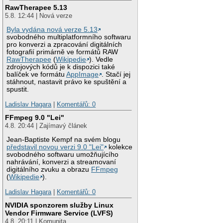
RawTherapee 5.13
5.8. 12:44 | Nová verze
Byla vydána nová verze 5.13
svobodného multiplatformního softwaru
pro konverzi a zpracování digitálních
fotografií primárně ve formátů RAW
RawTherapee
(
Wikipedie
). Vedle
zdrojových kódů je k dispozici také
balíček ve formátu
AppImage
. Stačí jej
stáhnout, nastavit právo ke spuštění a
spustit.
Ladislav Hagara
|
Komentářů: 0
FFmpeg 9.0 "Lei"
4.8. 20:44 | Zajímavý článek
Jean-Baptiste Kempf na svém blogu
představil novou verzi 9.0 "Lei"
kolekce
svobodného softwaru umožňujícího
nahrávání, konverzi a streamovaní
digitálního zvuku a obrazu
FFmpeg
(
Wikipedie
).
Ladislav Hagara
|
Komentářů: 0
NVIDIA sponzorem služby Linux
Vendor Firmware Service (LVFS)
4.8. 20:11 | Komunita