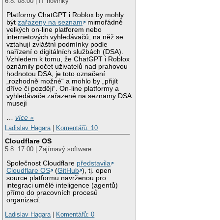
6.8. 08:00 | IT novinky
Platformy ChatGPT i Roblox by mohly
být
zařazeny na seznam
mimořádně
velkých on-line platforem nebo
internetových vyhledávačů, na něž se
vztahují zvláštní podmínky podle
nařízení o digitálních službách (DSA).
Vzhledem k tomu, že ChatGPT i Roblox
oznámily počet uživatelů nad prahovou
hodnotou DSA, je toto označení
„rozhodně možné“ a mohlo by „přijít
dříve či později“. On-line platformy a
vyhledávače zařazené na seznamy DSA
musejí
…
více »
Ladislav Hagara
|
Komentářů: 10
Cloudflare OS
5.8. 17:00 | Zajímavý software
Společnost Cloudflare
představila
Cloudflare OS
(
GitHub
), tj. open
source platformu navrženou pro
integraci umělé inteligence (agentů)
přímo do pracovních procesů
organizací.
Ladislav Hagara
|
Komentářů: 0