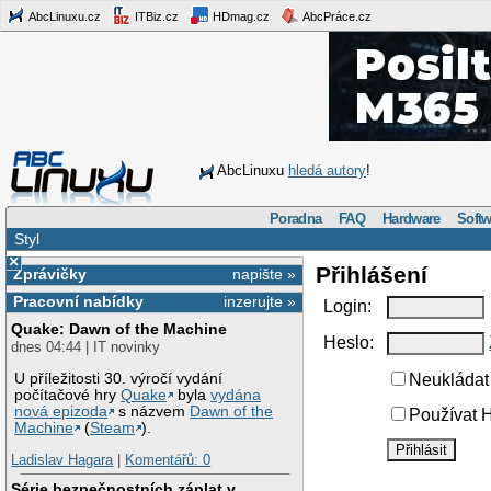
AbcLinuxu.cz
ITBiz.cz
HDmag.cz
AbcPráce.cz
AbcLinuxu
hledá autory
!
Poradna
FAQ
Hardware
Softw
Styl
×
Přihlášení
Zprávičky
napište »
Pracovní nabídky
inzerujte »
Login:
Quake: Dawn of the Machine
Heslo:
dnes 04:44 | IT novinky
U příležitosti 30. výročí vydání
Neukládat 
počítačové hry
Quake
byla
vydána
nová epizoda
s názvem
Dawn of the
Používat H
Machine
(
Steam
).
Ladislav Hagara
|
Komentářů: 0
Série bezpečnostních záplat v