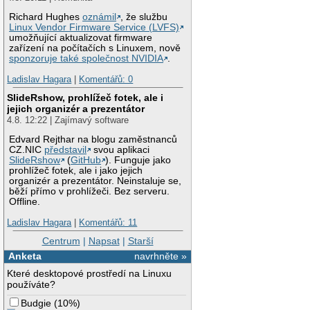
Richard Hughes
oznámil
, že službu
Linux Vendor Firmware Service (LVFS)
umožňující aktualizovat firmware
zařízení na počítačích s Linuxem, nově
sponzoruje také společnost NVIDIA
.
Ladislav Hagara
|
Komentářů: 0
SlideRshow, prohlížeč fotek, ale i
jejich organizér a prezentátor
4.8. 12:22 | Zajímavý software
Edvard Rejthar na blogu zaměstnanců
CZ.NIC
představil
svou aplikaci
SlideRshow
(
GitHub
). Funguje jako
prohlížeč fotek, ale i jako jejich
organizér a prezentátor. Neinstaluje se,
běží přímo v prohlížeči. Bez serveru.
Offline.
Ladislav Hagara
|
Komentářů: 11
Centrum
|
Napsat
|
Starší
Anketa
navrhněte »
Které desktopové prostředí na Linuxu
používáte?
Budgie
(
10%
)