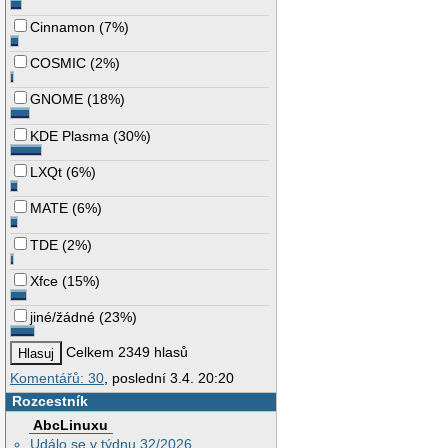
Cinnamon
(
7%
)
COSMIC
(
2%
)
GNOME
(
18%
)
KDE Plasma
(
30%
)
LXQt
(
6%
)
MATE
(
6%
)
TDE
(
2%
)
Xfce
(
15%
)
jiné/žádné
(
23%
)
Celkem 2349 hlasů
Komentářů: 30
, poslední 3.4. 20:20
Rozcestník
AbcLinuxu
Událo se v týdnu 32/2026