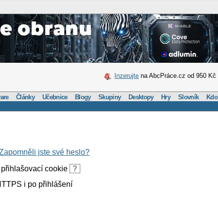
Inzerujte
na AbcPráce.cz od 950 Kč
are
Články
Učebnice
Blogy
Skupiny
Desktopy
Hry
Slovník
Kdo
Zapomněli jste své heslo?
přihlašovací cookie
?
TTPS i po přihlášení