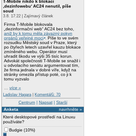
T-Mobile nikdo k blokaci
‚dezinfowebu‘ AC24 nenutil, píše
soud
3.8. 17:22 | Zajímavý článek
Firma T-Mobile blokovala
„dezinformační web“ AC24 bez toho,
aniž by k tomu měla závazný pokyn
orgánů veřejné moci
. Píše to ve svém
rozsudku Městský soud v Praze, který
po čtyřech letech uzavřel kauzu blokace
zmíněného webu. Operátor musí
uhradit škodu ve výši 35 tisíc korun.
Advokát společnosti T-Mobile se snažil i
u odvolacího senátu argumentovat tím,
že firma jednala v dobré víře, když na
stránky omezila přístup poté, co ji k
tomu vyzvalo
…
více »
Ladislav Hagara
|
Komentářů: 70
Centrum
|
Napsat
|
Starší
Anketa
navrhněte »
Které desktopové prostředí na Linuxu
používáte?
Budgie
(
10%
)