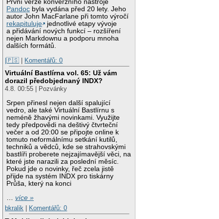
První verze konverzního nástroje
Pandoc
byla vydána před 20 lety. Jeho
autor John MacFarlane při tomto výročí
rekapituluje
jednotlivé etapy vývoje
a přidávání nových funkcí – rozšíření
nejen Markdownu a podporu mnoha
dalších formátů.
|🇵🇸
|
Komentářů: 0
Virtuální Bastlírna vol. 65: Už vám
dorazil předobjednaný INDX?
4.8. 00:55 | Pozvánky
Srpen přinesl nejen další spalující
vedro, ale také Virtuální Bastlírnu s
neméně žhavými novinkami. Využijte
tedy předpovědi na deštivý čtvrteční
večer a od 20:00 se připojte online k
tomuto neformálnímu setkání kutilů,
techniků a vědců, kde se strahovskými
bastlíři proberete nejzajímavější věci, na
které jste narazili za poslední měsíc.
Pokud jde o novinky, řeč zcela jistě
přijde na systém INDX pro tiskárny
Průša, který na konci
…
více »
bkralik
|
Komentářů: 0