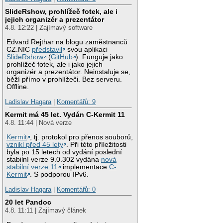
SlideRshow, prohlížeč fotek, ale i
jejich organizér a prezentátor
4.8. 12:22 | Zajímavý software
Edvard Rejthar na blogu zaměstnanců
CZ.NIC
představil
svou aplikaci
SlideRshow
(
GitHub
). Funguje jako
prohlížeč fotek, ale i jako jejich
organizér a prezentátor. Neinstaluje se,
běží přímo v prohlížeči. Bez serveru.
Offline.
Ladislav Hagara
|
Komentářů: 9
Kermit má 45 let. Vydán C-Kermit 11
4.8. 11:44 | Nová verze
Kermit
, tj. protokol pro přenos souborů,
vznikl před 45 lety
. Při této příležitosti
byla po 15 letech od vydání poslední
stabilní verze 9.0.302 vydána
nová
stabilní verze 11
implementace
C-
Kermit
. S podporou IPv6.
Ladislav Hagara
|
Komentářů: 0
20 let Pandoc
4.8. 11:11 | Zajímavý článek