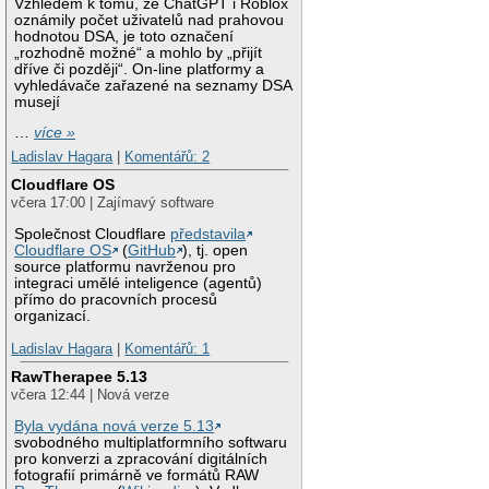
Vzhledem k tomu, že ChatGPT i Roblox
oznámily počet uživatelů nad prahovou
hodnotou DSA, je toto označení
„rozhodně možné“ a mohlo by „přijít
dříve či později“. On-line platformy a
vyhledávače zařazené na seznamy DSA
musejí
…
více »
Ladislav Hagara
|
Komentářů: 2
Cloudflare OS
včera 17:00 | Zajímavý software
Společnost Cloudflare
představila
Cloudflare OS
(
GitHub
), tj. open
source platformu navrženou pro
integraci umělé inteligence (agentů)
přímo do pracovních procesů
organizací.
Ladislav Hagara
|
Komentářů: 1
RawTherapee 5.13
včera 12:44 | Nová verze
Byla vydána nová verze 5.13
svobodného multiplatformního softwaru
pro konverzi a zpracování digitálních
fotografií primárně ve formátů RAW