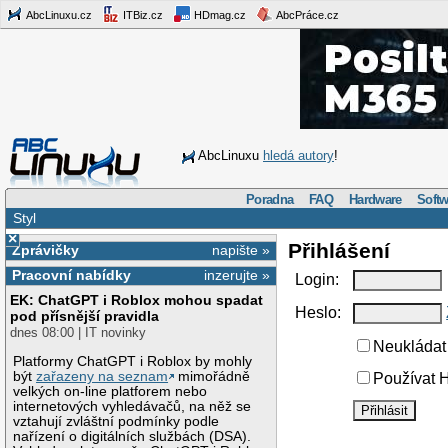
AbcLinuxu.cz
ITBiz.cz
HDmag.cz
AbcPráce.cz
AbcLinuxu
hledá autory
!
Poradna
FAQ
Hardware
Softw
Styl
×
Přihlášení
Zprávičky
napište »
Pracovní nabídky
inzerujte »
Login:
EK: ChatGPT i Roblox mohou spadat
Heslo:
pod přísnější pravidla
dnes 08:00 | IT novinky
Neukládat 
Platformy ChatGPT i Roblox by mohly
být
zařazeny na seznam
mimořádně
Používat H
velkých on-line platforem nebo
internetových vyhledávačů, na něž se
vztahují zvláštní podmínky podle
nařízení o digitálních službách (DSA).