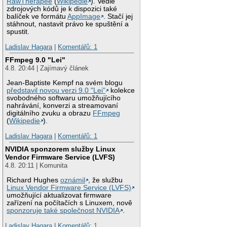
RawTherapee
(
Wikipedie
). Vedle
zdrojových kódů je k dispozici také
balíček ve formátu
AppImage
. Stačí jej
stáhnout, nastavit právo ke spuštění a
spustit.
Ladislav Hagara
|
Komentářů: 1
FFmpeg 9.0 "Lei"
4.8. 20:44 | Zajímavý článek
Jean-Baptiste Kempf na svém blogu
představil novou verzi 9.0 "Lei"
kolekce
svobodného softwaru umožňujícího
nahrávání, konverzi a streamovaní
digitálního zvuku a obrazu
FFmpeg
(
Wikipedie
).
Ladislav Hagara
|
Komentářů: 1
NVIDIA sponzorem služby Linux
Vendor Firmware Service (LVFS)
4.8. 20:11 | Komunita
Richard Hughes
oznámil
, že službu
Linux Vendor Firmware Service (LVFS)
umožňující aktualizovat firmware
zařízení na počítačích s Linuxem, nově
sponzoruje také společnost NVIDIA
.
Ladislav Hagara
|
Komentářů: 1