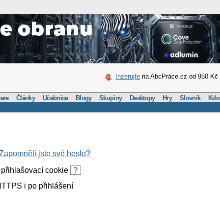
Inzerujte
na AbcPráce.cz od 950 Kč
are
Články
Učebnice
Blogy
Skupiny
Desktopy
Hry
Slovník
Kdo
Zapomněli jste své heslo?
přihlašovací cookie
?
TTPS i po přihlášení