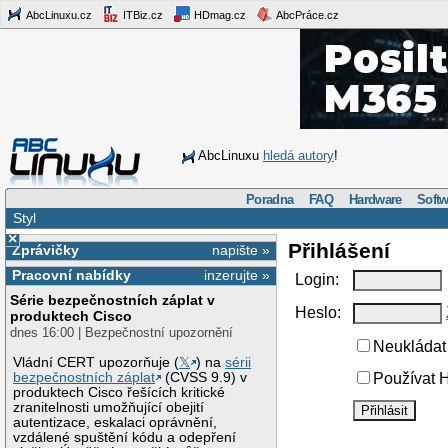
AbcLinuxu.cz
ITBiz.cz
HDmag.cz
AbcPráce.cz
AbcLinuxu
hledá autory
!
Poradna
FAQ
Hardware
Softw
Styl
×
Přihlášení
Zprávičky
napište »
Pracovní nabídky
inzerujte »
Login:
Série bezpečnostních záplat v
Heslo:
produktech Cisco
dnes 16:00 | Bezpečnostní upozornění
Neukládat 
Vládní CERT upozorňuje (
𝕏
) na
sérii
bezpečnostních záplat
(CVSS 9.9) v
Používat H
produktech Cisco řešících kritické
zranitelnosti umožňující obejití
autentizace, eskalaci oprávnění,
vzdálené spuštění kódu a odepření