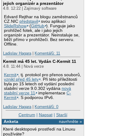
jejich organizér a prezentátor
4.8. 12:22 | Zajímavý software
Edvard Rejthar na blogu zaměstnanců
CZ.NIC
představil
svou aplikaci
SlideRshow
(
GitHub
). Funguje jako
prohlížeč fotek, ale i jako jejich
organizér a prezentátor. Neinstaluje se,
běží přímo v prohlížeči. Bez serveru.
Offline.
Ladislav Hagara
|
Komentářů: 11
Kermit má 45 let. Vydán C-Kermit 11
4.8. 11:44 | Nová verze
Kermit
, tj. protokol pro přenos souborů,
vznikl před 45 lety
. Při této příležitosti
byla po 15 letech od vydání poslední
stabilní verze 9.0.302 vydána
nová
stabilní verze 11
implementace
C-
Kermit
. S podporou IPv6.
Ladislav Hagara
|
Komentářů: 0
Centrum
|
Napsat
|
Starší
Anketa
navrhněte »
Které desktopové prostředí na Linuxu
používáte?