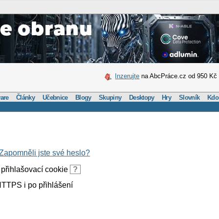
Inzerujte
na AbcPráce.cz od 950 Kč
are
Články
Učebnice
Blogy
Skupiny
Desktopy
Hry
Slovník
Kdo
Zapomněli jste své heslo?
přihlašovací cookie
?
TTPS i po přihlášení