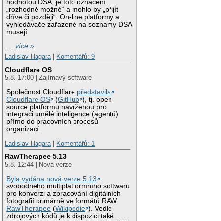
hodnotou DSA, je toto označení
„rozhodně možné“ a mohlo by „přijít
dříve či později“. On-line platformy a
vyhledávače zařazené na seznamy DSA
musejí
…
více »
Ladislav Hagara
|
Komentářů: 9
Cloudflare OS
5.8. 17:00 | Zajímavý software
Společnost Cloudflare
představila
Cloudflare OS
(
GitHub
), tj. open
source platformu navrženou pro
integraci umělé inteligence (agentů)
přímo do pracovních procesů
organizací.
Ladislav Hagara
|
Komentářů: 1
RawTherapee 5.13
5.8. 12:44 | Nová verze
Byla vydána nová verze 5.13
svobodného multiplatformního softwaru
pro konverzi a zpracování digitálních
fotografií primárně ve formátů RAW
RawTherapee
(
Wikipedie
). Vedle
zdrojových kódů je k dispozici také