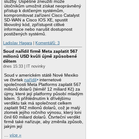
služby. Úspěšné zneužití může
útočníkům umožnit získat neoprávněný
přístup k dotčeným systémům,
kompromitovat zařízení Cisco Catalyst
SD-WAN a Cisco IOS XE, spustit
libovolný kód, zpřístupnit citlivé
informace nebo narušit dostupnost
postižených systémů.
Ladislav Hagara
|
Komentářů: 3
Soud nařídil firmě Meta zaplatit 567
milionů USD kvůli újmě způsobené
dětem
dnes 15:33 | IT novinky
Soud v americkém státě Nové Mexiko
ve čtvrtek
nařídil
internetové
společnosti Meta Platforms zaplatit 567
milionů dolarů (téměř 12 miliard Kč) za
újmy, které její platformy působí mladým
lidem. S přihlédnutím k dřívějšímu
verdiktu tak má společnost celkem
zaplatit 942 milionů dolarů, což je malý
zlomek jejího ročního výnosu, který loni
činil 60 miliard dolarů. Čtvrteční verdikt
firmě také nařizuje, aby změnila způsob,
jakým její
…
více »