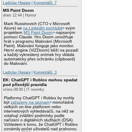
Ladislav Hagara
|
Komentářů: 7
MS Paint Doom
dnes 12:44 | Humor
Mark Russinovich (CTO v Microsoft
Azure) se
na LinkedIn pochlubil
svým
projektem
MS Paint Doom
napsaným
pomocí Claude. Hru Doom umožňuje
hrát v programu Malování (Microsoft
Paint). Malování funguje jako monitor.
Herní engine (ViZDoom) běží na pozadí
a každý vykreslený snímek hry vkládá
automaticky přes schránku (clipboard)
do Malování.
Ladislav Hagara
|
Komentářů: 3
EK: ChatGPT i Roblox mohou spadat
pod přísnější pravidla
včera 08:00 | IT novinky
Platformy ChatGPT i Roblox by mohly
být
zařazeny na seznam
mimořádně
velkých on-line platforem nebo
internetových vyhledávačů, na něž se
vztahují zvláštní podmínky podle
nařízení o digitálních službách (DSA).
Vzhledem k tomu, že ChatGPT i Roblox
oznámily počet uživatelů nad prahovou