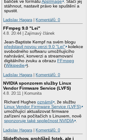
balíček ve formátu
AppImage
. Stačí jej
stáhnout, nastavit právo ke spuštění a
spustit.
Ladislav Hagara
|
Komentářů: 0
FFmpeg 9.0 "Lei"
4.8. 20:44 | Zajímavý článek
Jean-Baptiste Kempf na svém blogu
představil novou verzi 9.0 "Lei"
kolekce
svobodného softwaru umožňujícího
nahrávání, konverzi a streamovaní
digitálního zvuku a obrazu
FFmpeg
(
Wikipedie
).
Ladislav Hagara
|
Komentářů: 0
NVIDIA sponzorem služby Linux
Vendor Firmware Service (LVFS)
4.8. 20:11 | Komunita
Richard Hughes
oznámil
, že službu
Linux Vendor Firmware Service (LVFS)
umožňující aktualizovat firmware
zařízení na počítačích s Linuxem, nově
sponzoruje také společnost NVIDIA
.
Ladislav Hagara
|
Komentářů: 0
SlideRshow, prohlížeč fotek, ale i