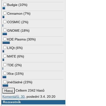
Budgie
(
10%
)
Cinnamon
(
7%
)
COSMIC
(
2%
)
GNOME
(
18%
)
KDE Plasma
(
30%
)
LXQt
(
6%
)
MATE
(
6%
)
TDE
(
2%
)
Xfce
(
15%
)
jiné/žádné
(
23%
)
Celkem 2342 hlasů
Komentářů: 30
, poslední 3.4. 20:20
Rozcestník