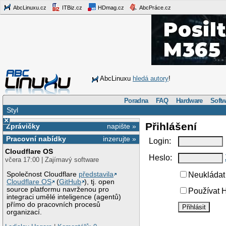
AbcLinuxu.cz
ITBiz.cz
HDmag.cz
AbcPráce.cz
AbcLinuxu
hledá autory
!
Poradna
FAQ
Hardware
Softw
Styl
×
Přihlášení
Zprávičky
napište »
Pracovní nabídky
inzerujte »
Login:
Cloudflare OS
Heslo:
včera 17:00 | Zajímavý software
Společnost Cloudflare
představila
Neukládat 
Cloudflare OS
(
GitHub
), tj. open
source platformu navrženou pro
Používat H
integraci umělé inteligence (agentů)
přímo do pracovních procesů
organizací.