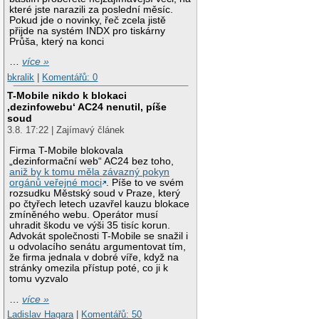
které jste narazili za poslední měsíc.
Pokud jde o novinky, řeč zcela jistě
přijde na systém INDX pro tiskárny
Průša, který na konci
…
více »
bkralik
|
Komentářů: 0
T-Mobile nikdo k blokaci
‚dezinfowebu‘ AC24 nenutil, píše
soud
3.8. 17:22 | Zajímavý článek
Firma T-Mobile blokovala
„dezinformační web“ AC24 bez toho,
aniž by k tomu měla závazný pokyn
orgánů veřejné moci
. Píše to ve svém
rozsudku Městský soud v Praze, který
po čtyřech letech uzavřel kauzu blokace
zmíněného webu. Operátor musí
uhradit škodu ve výši 35 tisíc korun.
Advokát společnosti T-Mobile se snažil i
u odvolacího senátu argumentovat tím,
že firma jednala v dobré víře, když na
stránky omezila přístup poté, co ji k
tomu vyzvalo
…
více »
Ladislav Hagara
|
Komentářů: 50