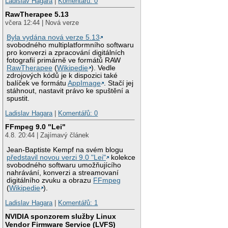
Ladislav Hagara
|
Komentářů: 0
RawTherapee 5.13
včera 12:44 | Nová verze
Byla vydána nová verze 5.13
svobodného multiplatformního softwaru
pro konverzi a zpracování digitálních
fotografií primárně ve formátů RAW
RawTherapee
(
Wikipedie
). Vedle
zdrojových kódů je k dispozici také
balíček ve formátu
AppImage
. Stačí jej
stáhnout, nastavit právo ke spuštění a
spustit.
Ladislav Hagara
|
Komentářů: 0
FFmpeg 9.0 "Lei"
4.8. 20:44 | Zajímavý článek
Jean-Baptiste Kempf na svém blogu
představil novou verzi 9.0 "Lei"
kolekce
svobodného softwaru umožňujícího
nahrávání, konverzi a streamovaní
digitálního zvuku a obrazu
FFmpeg
(
Wikipedie
).
Ladislav Hagara
|
Komentářů: 1
NVIDIA sponzorem služby Linux
Vendor Firmware Service (LVFS)