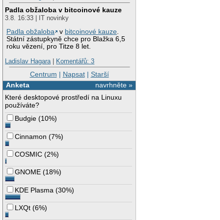
Padla obžaloba v bitcoinové kauze
3.8. 16:33 | IT novinky
Padla obžaloba
v
bitcoinové kauze
.
Státní zástupkyně chce pro Blažka 6,5
roku vězení, pro Titze 8 let.
Ladislav Hagara
|
Komentářů: 3
Centrum
|
Napsat
|
Starší
Anketa
navrhněte »
Které desktopové prostředí na Linuxu
používáte?
Budgie
(
10%
)
Cinnamon
(
7%
)
COSMIC
(
2%
)
GNOME
(
18%
)
KDE Plasma
(
30%
)
LXQt
(
6%
)