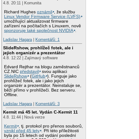
4.8. 20:11 | Komunita
Richard Hughes
oznámil
, že službu
Linux Vendor Firmware Service (LVFS)
umožňující aktualizovat firmware
zařízení na počítačích s Linuxem, nově
sponzoruje také společnost NVIDIA
.
Ladislav Hagara
|
Komentářů: 1
SlideRshow, prohlížeč fotek, ale i
jejich organizér a prezentátor
4.8. 12:22 | Zajímavý software
Edvard Rejthar na blogu zaměstnanců
CZ.NIC
představil
svou aplikaci
SlideRshow
(
GitHub
). Funguje jako
prohlížeč fotek, ale i jako jejich
organizér a prezentátor. Neinstaluje se,
běží přímo v prohlížeči. Bez serveru.
Offline.
Ladislav Hagara
|
Komentářů: 3
Kermit má 45 let. Vydán C-Kermit 11
4.8. 11:44 | Nová verze
Kermit
, tj. protokol pro přenos souborů,
vznikl před 45 lety
. Při této příležitosti
byla po 15 letech od vydání poslední