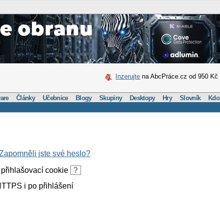
Inzerujte
na AbcPráce.cz od 950 Kč
are
Články
Učebnice
Blogy
Skupiny
Desktopy
Hry
Slovník
Kdo
Zapomněli jste své heslo?
přihlašovací cookie
?
TTPS i po přihlášení