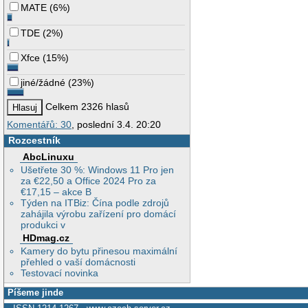
MATE
(
6%
)
TDE
(
2%
)
Xfce
(
15%
)
jiné/žádné
(
23%
)
Celkem 2326 hlasů
Komentářů: 30
, poslední 3.4. 20:20
Rozcestník
AbcLinuxu
Ušetřete 30 %: Windows 11 Pro jen
za €22,50 a Office 2024 Pro za
€17,15 – akce B
Týden na ITBiz: Čína podle zdrojů
zahájila výrobu zařízení pro domácí
produkci v
HDmag.cz
Kamery do bytu přinesou maximální
přehled o vaší domácnosti
Testovací novinka
Píšeme jinde