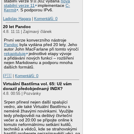
stabilní verze 9.0.302 vydána
nová
stabilní verze 11
implementace
C-
Kermit
. S podporou IPv6.
Ladislav Hagara
|
Komentářů: 0
20 let Pandoc
4.8. 11:11 | Zajímavý článek
První verze konverzního nástroje
Pandoc
byla vydána před 20 lety. Jeho
autor John MacFarlane při tomto výročí
rekapituluje
jednotlivé etapy vývoje
a přidávání nových funkcí – rozšíření
nejen Markdownu a podporu mnoha
dalších formátů.
|🇵🇸
|
Komentářů: 0
Virtuální Bastlírna vol. 65: Už vám
dorazil předobjednaný INDX?
4.8. 00:55 | Pozvánky
Srpen přinesl nejen další spalující
vedro, ale také Virtuální Bastlírnu s
neméně žhavými novinkami. Využijte
tedy předpovědi na deštivý čtvrteční
večer a od 20:00 se připojte online k
tomuto neformálnímu setkání kutilů,
techniků a vědců, kde se strahovskými
bastlíři proberete nejzajímavější věci, na