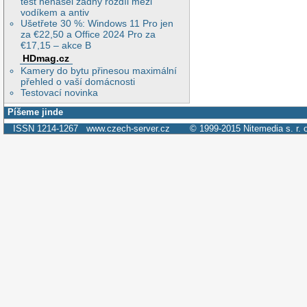
test nenašel žádný rozdíl mezi
vodíkem a antiv
Ušetřete 30 %: Windows 11 Pro jen
za €22,50 a Office 2024 Pro za
€17,15 – akce B
HDmag.cz
Kamery do bytu přinesou maximální
přehled o vaší domácnosti
Testovací novinka
Píšeme jinde
ISSN 1214-1267
www.czech-server.cz
© 1999-2015
Nitemedia s. r. 