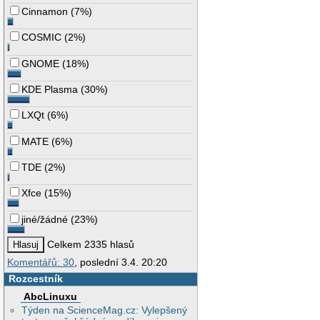
Cinnamon
(
7%
)
COSMIC
(
2%
)
GNOME
(
18%
)
KDE Plasma
(
30%
)
LXQt
(
6%
)
MATE
(
6%
)
TDE
(
2%
)
Xfce
(
15%
)
jiné/žádné
(
23%
)
Celkem 2335 hlasů
Komentářů: 30
, poslední 3.4. 20:20
Rozcestník
AbcLinuxu
Týden na ScienceMag.cz: Vylepšený