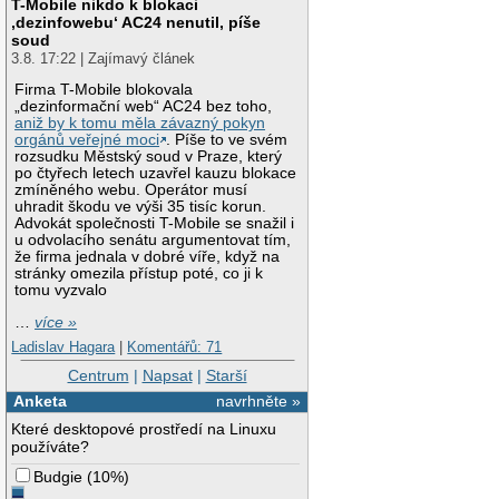
T-Mobile nikdo k blokaci
‚dezinfowebu‘ AC24 nenutil, píše
soud
3.8. 17:22 | Zajímavý článek
Firma T-Mobile blokovala
„dezinformační web“ AC24 bez toho,
aniž by k tomu měla závazný pokyn
orgánů veřejné moci
. Píše to ve svém
rozsudku Městský soud v Praze, který
po čtyřech letech uzavřel kauzu blokace
zmíněného webu. Operátor musí
uhradit škodu ve výši 35 tisíc korun.
Advokát společnosti T-Mobile se snažil i
u odvolacího senátu argumentovat tím,
že firma jednala v dobré víře, když na
stránky omezila přístup poté, co ji k
tomu vyzvalo
…
více »
Ladislav Hagara
|
Komentářů: 71
Centrum
|
Napsat
|
Starší
Anketa
navrhněte »
Které desktopové prostředí na Linuxu
používáte?
Budgie
(
10%
)