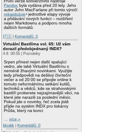
První verze konverzního nástroje
Pandoc
byla vydána před 20 lety. Jeho
autor John MacFarlane při tomto výročí
rekapituluje
jednotlivé etapy vývoje
a přidávání nových funkcí – rozšíření
nejen Markdownu a podporu mnoha
dalších formátů.
|🇵🇸
|
Komentářů: 0
Virtuální Bastlírna vol. 65: Už vám
dorazil předobjednaný INDX?
4.8. 00:55 | Pozvánky
Srpen přinesl nejen další spalující
vedro, ale také Virtuální Bastlírnu s
neméně žhavými novinkami. Využijte
tedy předpovědi na deštivý čtvrteční
večer a od 20:00 se připojte online k
tomuto neformálnímu setkání kutilů,
techniků a vědců, kde se strahovskými
bastlíři proberete nejzajímavější věci, na
které jste narazili za poslední měsíc.
Pokud jde o novinky, řeč zcela jistě
přijde na systém INDX pro tiskárny
Průša, který na konci
…
více »
bkralik
|
Komentářů: 0