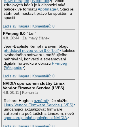
RawTherapee
(
Wikipedie
). Vedle
zdrojových kódů je k dispozici také
balíček ve formátu
AppImage
. Stačí jej
stáhnout, nastavit právo ke spuštění a
spustit.
Ladislav Hagara
|
Komentářů: 0
FFmpeg 9.0 "Lei"
4.8. 20:44 | Zajímavý článek
Jean-Baptiste Kempf na svém blogu
představil novou verzi 9.0 "Lei"
kolekce
svobodného softwaru umožňujícího
nahrávání, konverzi a streamovaní
digitálního zvuku a obrazu
FFmpeg
(
Wikipedie
).
Ladislav Hagara
|
Komentářů: 0
NVIDIA sponzorem služby Linux
Vendor Firmware Service (LVFS)
4.8. 20:11 | Komunita
Richard Hughes
oznámil
, že službu
Linux Vendor Firmware Service (LVFS)
umožňující aktualizovat firmware
zařízení na počítačích s Linuxem, nově
sponzoruje také společnost NVIDIA
.
Ladislav Hagara
|
Komentářů: 0