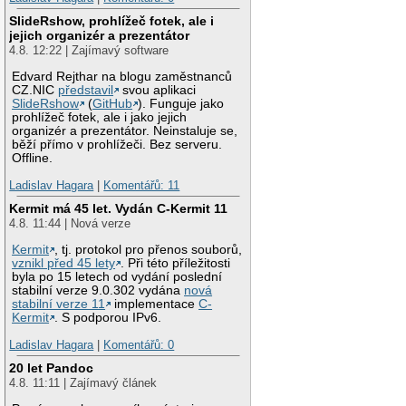
SlideRshow, prohlížeč fotek, ale i
jejich organizér a prezentátor
4.8. 12:22 | Zajímavý software
Edvard Rejthar na blogu zaměstnanců
CZ.NIC
představil
svou aplikaci
SlideRshow
(
GitHub
). Funguje jako
prohlížeč fotek, ale i jako jejich
organizér a prezentátor. Neinstaluje se,
běží přímo v prohlížeči. Bez serveru.
Offline.
Ladislav Hagara
|
Komentářů: 11
Kermit má 45 let. Vydán C-Kermit 11
4.8. 11:44 | Nová verze
Kermit
, tj. protokol pro přenos souborů,
vznikl před 45 lety
. Při této příležitosti
byla po 15 letech od vydání poslední
stabilní verze 9.0.302 vydána
nová
stabilní verze 11
implementace
C-
Kermit
. S podporou IPv6.
Ladislav Hagara
|
Komentářů: 0
20 let Pandoc
4.8. 11:11 | Zajímavý článek