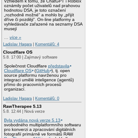
Vzhledem k tomu, že ChatGPT i Roblox
oznámily počet uživatelů nad prahovou
hodnotou DSA, je toto označení
„rozhodně možné“ a mohlo by „přijít
dříve či později“. On-line platformy a
vyhledávače zařazené na seznamy DSA
musejí
…
více »
Ladislav Hagara
|
Komentářů: 4
Cloudflare OS
5.8. 17:00 | Zajímavý software
Společnost Cloudflare
představila
Cloudflare OS
(
GitHub
), tj. open
source platformu navrženou pro
integraci umělé inteligence (agentů)
přímo do pracovních procesů
organizací.
Ladislav Hagara
|
Komentářů: 0
RawTherapee 5.13
5.8. 12:44 | Nová verze
Byla vydána nová verze 5.13
svobodného multiplatformního softwaru
pro konverzi a zpracování digitálních
fotografií primárně ve formátů RAW