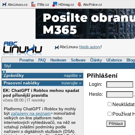
AbcLinuxu.cz
ITBiz.cz
HDmag.cz
AbcPráce.cz
AbcLinuxu
hledá autory
!
Poradna
FAQ
Hardware
Software
Články
Učebnice
Blog
Styl
×
Přihlášení
Zprávičky
napište »
Pracovní nabídky
inzerujte »
Login:
EK: ChatGPT i Roblox mohou spadat
Heslo:
pod přísnější pravidla
včera 08:00 | IT novinky
Neukládat 
Platformy ChatGPT i Roblox by mohly
být
zařazeny na seznam
mimořádně
Používat H
velkých on-line platforem nebo
internetových vyhledávačů, na něž se
vztahují zvláštní podmínky podle
nařízení o digitálních službách (DSA).