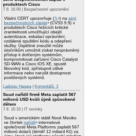
produktech Cisco
7.8. 16:00 | Bezpečnostní upozornění
Vládní CERT upozorňuje (
𝕏
) na
sérii
bezpečnostních záplat
(CVSS 9.9) v
produktech Cisco řešících kritické
zranitelnosti umožňující obejití
autentizace, eskalaci oprávnění,
vzdálené spuštění kódu a odepření
služby. Úspěšné zneužití může
útočníkům umožnit získat neoprávněný
přístup k dotčeným systémům,
kompromitovat zařízení Cisco Catalyst
SD-WAN a Cisco IOS XE, spustit
libovolný kód, zpřístupnit citlivé
informace nebo narušit dostupnost
postižených systémů.
Ladislav Hagara
|
Komentářů: 3
Soud nařídil firmě Meta zaplatit 567
milionů USD kvůli újmě způsobené
dětem
7.8. 15:33 | IT novinky
Soud v americkém státě Nové Mexiko
ve čtvrtek
nařídil
internetové
společnosti Meta Platforms zaplatit 567
milionů dolarů (téměř 12 miliard Kč) za