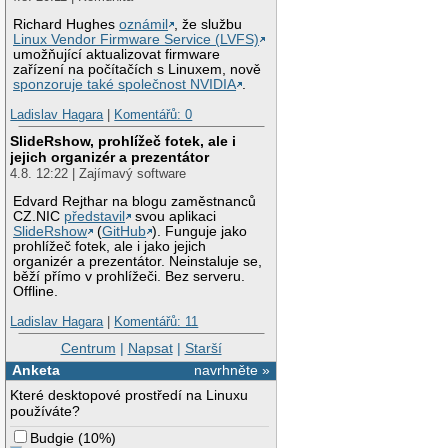
Richard Hughes
oznámil
, že službu
Linux Vendor Firmware Service (LVFS)
umožňující aktualizovat firmware
zařízení na počítačích s Linuxem, nově
sponzoruje také společnost NVIDIA
.
Ladislav Hagara
|
Komentářů: 0
SlideRshow, prohlížeč fotek, ale i
jejich organizér a prezentátor
4.8. 12:22 | Zajímavý software
Edvard Rejthar na blogu zaměstnanců
CZ.NIC
představil
svou aplikaci
SlideRshow
(
GitHub
). Funguje jako
prohlížeč fotek, ale i jako jejich
organizér a prezentátor. Neinstaluje se,
běží přímo v prohlížeči. Bez serveru.
Offline.
Ladislav Hagara
|
Komentářů: 11
Centrum
|
Napsat
|
Starší
Anketa
navrhněte »
Které desktopové prostředí na Linuxu
používáte?
Budgie
(
10%
)