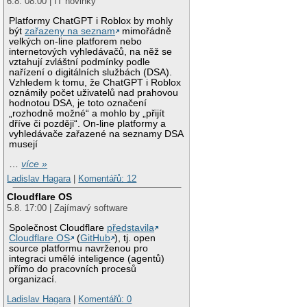
6.8. 08:00 | IT novinky
Platformy ChatGPT i Roblox by mohly
být
zařazeny na seznam
mimořádně
velkých on-line platforem nebo
internetových vyhledávačů, na něž se
vztahují zvláštní podmínky podle
nařízení o digitálních službách (DSA).
Vzhledem k tomu, že ChatGPT i Roblox
oznámily počet uživatelů nad prahovou
hodnotou DSA, je toto označení
„rozhodně možné“ a mohlo by „přijít
dříve či později“. On-line platformy a
vyhledávače zařazené na seznamy DSA
musejí
…
více »
Ladislav Hagara
|
Komentářů: 12
Cloudflare OS
5.8. 17:00 | Zajímavý software
Společnost Cloudflare
představila
Cloudflare OS
(
GitHub
), tj. open
source platformu navrženou pro
integraci umělé inteligence (agentů)
přímo do pracovních procesů
organizací.
Ladislav Hagara
|
Komentářů: 0