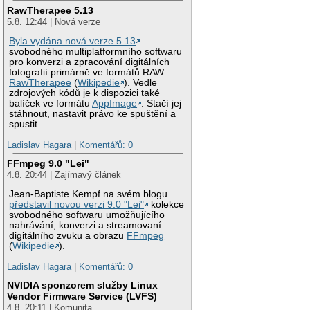
RawTherapee 5.13
5.8. 12:44 | Nová verze
Byla vydána nová verze 5.13
svobodného multiplatformního softwaru
pro konverzi a zpracování digitálních
fotografií primárně ve formátů RAW
RawTherapee
(
Wikipedie
). Vedle
zdrojových kódů je k dispozici také
balíček ve formátu
AppImage
. Stačí jej
stáhnout, nastavit právo ke spuštění a
spustit.
Ladislav Hagara
|
Komentářů: 0
FFmpeg 9.0 "Lei"
4.8. 20:44 | Zajímavý článek
Jean-Baptiste Kempf na svém blogu
představil novou verzi 9.0 "Lei"
kolekce
svobodného softwaru umožňujícího
nahrávání, konverzi a streamovaní
digitálního zvuku a obrazu
FFmpeg
(
Wikipedie
).
Ladislav Hagara
|
Komentářů: 0
NVIDIA sponzorem služby Linux
Vendor Firmware Service (LVFS)
4.8. 20:11 | Komunita