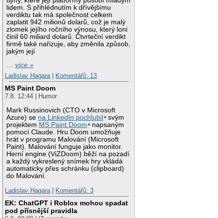
újmy, které její platformy působí mladým
lidem. S přihlédnutím k dřívějšímu
verdiktu tak má společnost celkem
zaplatit 942 milionů dolarů, což je malý
zlomek jejího ročního výnosu, který loni
činil 60 miliard dolarů. Čtvrteční verdikt
firmě také nařizuje, aby změnila způsob,
jakým její
…
více »
Ladislav Hagara
|
Komentářů: 13
MS Paint Doom
7.8. 12:44 | Humor
Mark Russinovich (CTO v Microsoft
Azure) se
na LinkedIn pochlubil
svým
projektem
MS Paint Doom
napsaným
pomocí Claude. Hru Doom umožňuje
hrát v programu Malování (Microsoft
Paint). Malování funguje jako monitor.
Herní engine (ViZDoom) běží na pozadí
a každý vykreslený snímek hry vkládá
automaticky přes schránku (clipboard)
do Malování.
Ladislav Hagara
|
Komentářů: 3
EK: ChatGPT i Roblox mohou spadat
pod přísnější pravidla