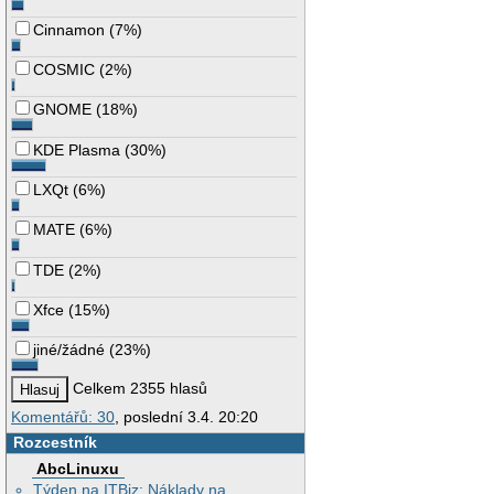
Cinnamon
(
7%
)
COSMIC
(
2%
)
GNOME
(
18%
)
KDE Plasma
(
30%
)
LXQt
(
6%
)
MATE
(
6%
)
TDE
(
2%
)
Xfce
(
15%
)
jiné/žádné
(
23%
)
Celkem 2355 hlasů
Komentářů: 30
, poslední 3.4. 20:20
Rozcestník
AbcLinuxu
Týden na ITBiz: Náklady na