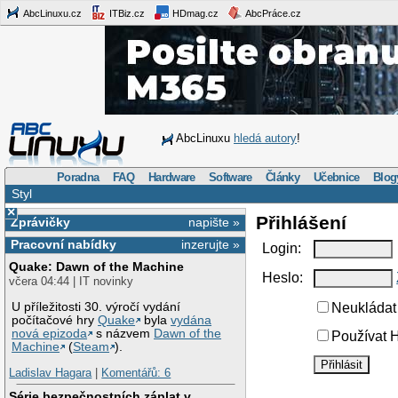
AbcLinuxu.cz
ITBiz.cz
HDmag.cz
AbcPráce.cz
AbcLinuxu
hledá autory
!
Poradna
FAQ
Hardware
Software
Články
Učebnice
Blog
Styl
×
Přihlášení
Zprávičky
napište »
Pracovní nabídky
inzerujte »
Login:
Quake: Dawn of the Machine
Heslo:
včera 04:44 | IT novinky
U příležitosti 30. výročí vydání
Neukládat 
počítačové hry
Quake
byla
vydána
nová epizoda
s názvem
Dawn of the
Používat H
Machine
(
Steam
).
Ladislav Hagara
|
Komentářů: 6
Série bezpečnostních záplat v