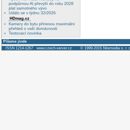
podpůrnou AI převýší do roku 2028
plat samotného vývo
Událo se v týdnu 32/2026
HDmag.cz
Kamery do bytu přinesou maximální
přehled o vaší domácnosti
Testovací novinka
Píšeme jinde
ISSN 1214-1267
www.czech-server.cz
© 1999-2015
Nitemedia s. r. 