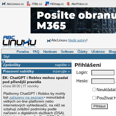
AbcLinuxu.cz
ITBiz.cz
HDmag.cz
AbcPráce.cz
AbcLinuxu
hledá autory
!
Poradna
FAQ
Hardware
Software
Články
Učebnice
Blog
Styl
×
Přihlášení
Zprávičky
napište »
Pracovní nabídky
inzerujte »
Login:
EK: ChatGPT i Roblox mohou spadat
Heslo:
pod přísnější pravidla
včera 08:00 | IT novinky
Neukládat 
Platformy ChatGPT i Roblox by mohly
být
zařazeny na seznam
mimořádně
Používat H
velkých on-line platforem nebo
internetových vyhledávačů, na něž se
vztahují zvláštní podmínky podle
nařízení o digitálních službách (DSA).