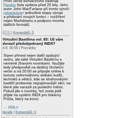
První verze konverzního nástroje
Pandoc
byla vydána před 20 lety. Jeho
autor John MacFarlane při tomto výročí
rekapituluje
jednotlivé etapy vývoje
a přidávání nových funkcí – rozšíření
nejen Markdownu a podporu mnoha
dalších formátů.
|🇵🇸
|
Komentářů: 0
Virtuální Bastlírna vol. 65: Už vám
dorazil předobjednaný INDX?
4.8. 00:55 | Pozvánky
Srpen přinesl nejen další spalující
vedro, ale také Virtuální Bastlírnu s
neméně žhavými novinkami. Využijte
tedy předpovědi na deštivý čtvrteční
večer a od 20:00 se připojte online k
tomuto neformálnímu setkání kutilů,
techniků a vědců, kde se strahovskými
bastlíři proberete nejzajímavější věci, na
které jste narazili za poslední měsíc.
Pokud jde o novinky, řeč zcela jistě
přijde na systém INDX pro tiskárny
Průša, který na konci
…
více »
bkralik
|
Komentářů: 0