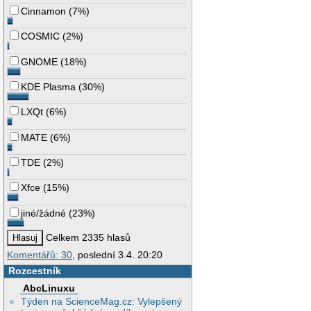
Cinnamon
(
7%
)
COSMIC
(
2%
)
GNOME
(
18%
)
KDE Plasma
(
30%
)
LXQt
(
6%
)
MATE
(
6%
)
TDE
(
2%
)
Xfce
(
15%
)
jiné/žádné
(
23%
)
Celkem 2335 hlasů
Komentářů: 30
, poslední 3.4. 20:20
Rozcestník
AbcLinuxu
Týden na ScienceMag.cz: Vylepšený