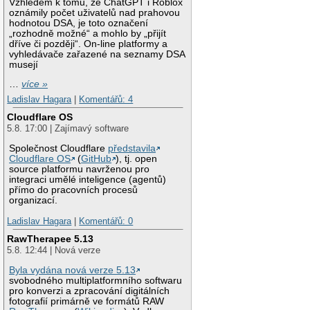
Vzhledem k tomu, že ChatGPT i Roblox
oznámily počet uživatelů nad prahovou
hodnotou DSA, je toto označení
„rozhodně možné“ a mohlo by „přijít
dříve či později“. On-line platformy a
vyhledávače zařazené na seznamy DSA
musejí
…
více »
Ladislav Hagara
|
Komentářů: 4
Cloudflare OS
5.8. 17:00 | Zajímavý software
Společnost Cloudflare
představila
Cloudflare OS
(
GitHub
), tj. open
source platformu navrženou pro
integraci umělé inteligence (agentů)
přímo do pracovních procesů
organizací.
Ladislav Hagara
|
Komentářů: 0
RawTherapee 5.13
5.8. 12:44 | Nová verze
Byla vydána nová verze 5.13
svobodného multiplatformního softwaru
pro konverzi a zpracování digitálních
fotografií primárně ve formátů RAW