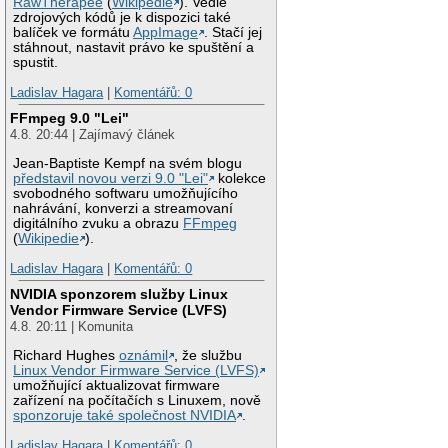
RawTherapee
(
Wikipedie
). Vedle
zdrojových kódů je k dispozici také
balíček ve formátu
AppImage
. Stačí jej
stáhnout, nastavit právo ke spuštění a
spustit.
Ladislav Hagara
|
Komentářů: 0
FFmpeg 9.0 "Lei"
4.8. 20:44 | Zajímavý článek
Jean-Baptiste Kempf na svém blogu
představil novou verzi 9.0 "Lei"
kolekce
svobodného softwaru umožňujícího
nahrávání, konverzi a streamovaní
digitálního zvuku a obrazu
FFmpeg
(
Wikipedie
).
Ladislav Hagara
|
Komentářů: 0
NVIDIA sponzorem služby Linux
Vendor Firmware Service (LVFS)
4.8. 20:11 | Komunita
Richard Hughes
oznámil
, že službu
Linux Vendor Firmware Service (LVFS)
umožňující aktualizovat firmware
zařízení na počítačích s Linuxem, nově
sponzoruje také společnost NVIDIA
.
Ladislav Hagara
|
Komentářů: 0