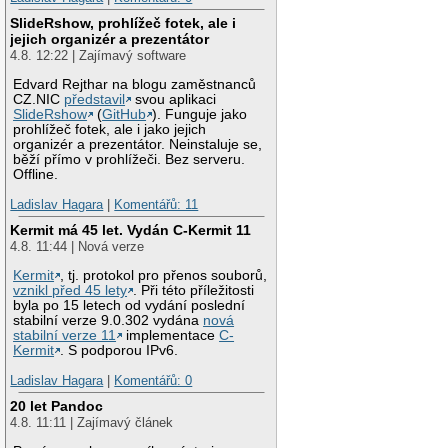
SlideRshow, prohlížeč fotek, ale i
jejich organizér a prezentátor
4.8. 12:22 | Zajímavý software
Edvard Rejthar na blogu zaměstnanců
CZ.NIC
představil
svou aplikaci
SlideRshow
(
GitHub
). Funguje jako
prohlížeč fotek, ale i jako jejich
organizér a prezentátor. Neinstaluje se,
běží přímo v prohlížeči. Bez serveru.
Offline.
Ladislav Hagara
|
Komentářů: 11
Kermit má 45 let. Vydán C-Kermit 11
4.8. 11:44 | Nová verze
Kermit
, tj. protokol pro přenos souborů,
vznikl před 45 lety
. Při této příležitosti
byla po 15 letech od vydání poslední
stabilní verze 9.0.302 vydána
nová
stabilní verze 11
implementace
C-
Kermit
. S podporou IPv6.
Ladislav Hagara
|
Komentářů: 0
20 let Pandoc
4.8. 11:11 | Zajímavý článek