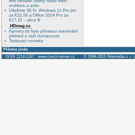
test nenašel žádný rozdíl mezi
vodíkem a antiv
Ušetřete 30 %: Windows 11 Pro jen
za €22,50 a Office 2024 Pro za
€17,15 – akce B
HDmag.cz
Kamery do bytu přinesou maximální
přehled o vaší domácnosti
Testovací novinka
Píšeme jinde
ISSN 1214-1267
www.czech-server.cz
© 1999-2015
Nitemedia s. r. 