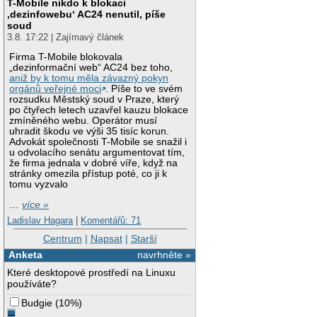
T-Mobile nikdo k blokaci
‚dezinfowebu‘ AC24 nenutil, píše
soud
3.8. 17:22 | Zajímavý článek
Firma T-Mobile blokovala
„dezinformační web“ AC24 bez toho,
aniž by k tomu měla závazný pokyn
orgánů veřejné moci
. Píše to ve svém
rozsudku Městský soud v Praze, který
po čtyřech letech uzavřel kauzu blokace
zmíněného webu. Operátor musí
uhradit škodu ve výši 35 tisíc korun.
Advokát společnosti T-Mobile se snažil i
u odvolacího senátu argumentovat tím,
že firma jednala v dobré víře, když na
stránky omezila přístup poté, co ji k
tomu vyzvalo
…
více »
Ladislav Hagara
|
Komentářů: 71
Centrum
|
Napsat
|
Starší
Anketa
navrhněte »
Které desktopové prostředí na Linuxu
používáte?
Budgie
(
10%
)