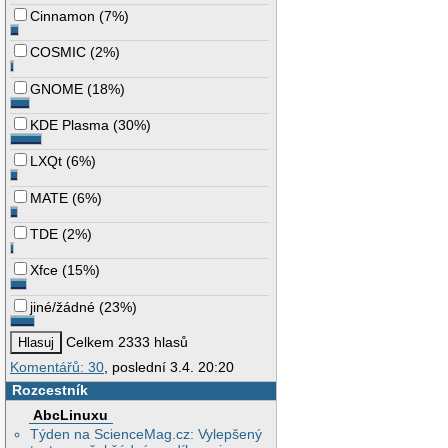
Cinnamon
(
7%
)
COSMIC
(
2%
)
GNOME
(
18%
)
KDE Plasma
(
30%
)
LXQt
(
6%
)
MATE
(
6%
)
TDE
(
2%
)
Xfce
(
15%
)
jiné/žádné
(
23%
)
Celkem 2333 hlasů
Komentářů: 30
, poslední 3.4. 20:20
Rozcestník
AbcLinuxu
Týden na ScienceMag.cz: Vylepšený