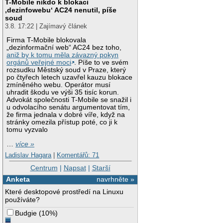
T-Mobile nikdo k blokaci
‚dezinfowebu‘ AC24 nenutil, píše
soud
3.8. 17:22 | Zajímavý článek
Firma T-Mobile blokovala
„dezinformační web“ AC24 bez toho,
aniž by k tomu měla závazný pokyn
orgánů veřejné moci
. Píše to ve svém
rozsudku Městský soud v Praze, který
po čtyřech letech uzavřel kauzu blokace
zmíněného webu. Operátor musí
uhradit škodu ve výši 35 tisíc korun.
Advokát společnosti T-Mobile se snažil i
u odvolacího senátu argumentovat tím,
že firma jednala v dobré víře, když na
stránky omezila přístup poté, co ji k
tomu vyzvalo
…
více »
Ladislav Hagara
|
Komentářů: 71
Centrum
|
Napsat
|
Starší
Anketa
navrhněte »
Které desktopové prostředí na Linuxu
používáte?
Budgie
(
10%
)