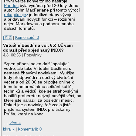
První verze konverzního nástroje
Pandoc
byla vydána před 20 lety. Jeho
autor John MacFarlane při tomto výročí
rekapituluje
jednotlivé etapy vývoje
a přidávání nových funkcí – rozšíření
nejen Markdownu a podporu mnoha
dalších formátů.
|🇵🇸
|
Komentářů: 0
Virtuální Bastlírna vol. 65: Už vám
dorazil předobjednaný INDX?
4.8. 00:55 | Pozvánky
Srpen přinesl nejen další spalující
vedro, ale také Virtuální Bastlírnu s
neméně žhavými novinkami. Využijte
tedy předpovědi na deštivý čtvrteční
večer a od 20:00 se připojte online k
tomuto neformálnímu setkání kutilů,
techniků a vědců, kde se strahovskými
bastlíři proberete nejzajímavější věci, na
které jste narazili za poslední měsíc.
Pokud jde o novinky, řeč zcela jistě
přijde na systém INDX pro tiskárny
Průša, který na konci
…
více »
bkralik
|
Komentářů: 0