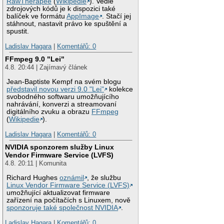
RawTherapee
(
Wikipedie
). Vedle
zdrojových kódů je k dispozici také
balíček ve formátu
AppImage
. Stačí jej
stáhnout, nastavit právo ke spuštění a
spustit.
Ladislav Hagara
|
Komentářů: 0
FFmpeg 9.0 "Lei"
4.8. 20:44 | Zajímavý článek
Jean-Baptiste Kempf na svém blogu
představil novou verzi 9.0 "Lei"
kolekce
svobodného softwaru umožňujícího
nahrávání, konverzi a streamovaní
digitálního zvuku a obrazu
FFmpeg
(
Wikipedie
).
Ladislav Hagara
|
Komentářů: 0
NVIDIA sponzorem služby Linux
Vendor Firmware Service (LVFS)
4.8. 20:11 | Komunita
Richard Hughes
oznámil
, že službu
Linux Vendor Firmware Service (LVFS)
umožňující aktualizovat firmware
zařízení na počítačích s Linuxem, nově
sponzoruje také společnost NVIDIA
.
Ladislav Hagara
|
Komentářů: 0