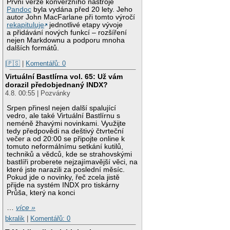
První verze konverzního nástroje
Pandoc
byla vydána před 20 lety. Jeho
autor John MacFarlane při tomto výročí
rekapituluje
jednotlivé etapy vývoje
a přidávání nových funkcí – rozšíření
nejen Markdownu a podporu mnoha
dalších formátů.
|🇵🇸
|
Komentářů: 0
Virtuální Bastlírna vol. 65: Už vám
dorazil předobjednaný INDX?
4.8. 00:55 | Pozvánky
Srpen přinesl nejen další spalující
vedro, ale také Virtuální Bastlírnu s
neméně žhavými novinkami. Využijte
tedy předpovědi na deštivý čtvrteční
večer a od 20:00 se připojte online k
tomuto neformálnímu setkání kutilů,
techniků a vědců, kde se strahovskými
bastlíři proberete nejzajímavější věci, na
které jste narazili za poslední měsíc.
Pokud jde o novinky, řeč zcela jistě
přijde na systém INDX pro tiskárny
Průša, který na konci
…
více »
bkralik
|
Komentářů: 0