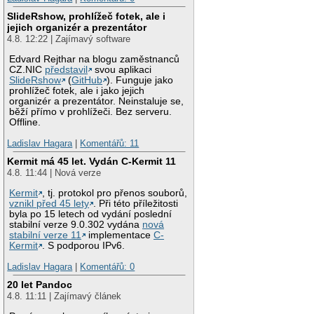
SlideRshow, prohlížeč fotek, ale i
jejich organizér a prezentátor
4.8. 12:22 | Zajímavý software
Edvard Rejthar na blogu zaměstnanců
CZ.NIC
představil
svou aplikaci
SlideRshow
(
GitHub
). Funguje jako
prohlížeč fotek, ale i jako jejich
organizér a prezentátor. Neinstaluje se,
běží přímo v prohlížeči. Bez serveru.
Offline.
Ladislav Hagara
|
Komentářů: 11
Kermit má 45 let. Vydán C-Kermit 11
4.8. 11:44 | Nová verze
Kermit
, tj. protokol pro přenos souborů,
vznikl před 45 lety
. Při této příležitosti
byla po 15 letech od vydání poslední
stabilní verze 9.0.302 vydána
nová
stabilní verze 11
implementace
C-
Kermit
. S podporou IPv6.
Ladislav Hagara
|
Komentářů: 0
20 let Pandoc
4.8. 11:11 | Zajímavý článek