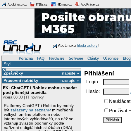
AbcLinuxu.cz
ITBiz.cz
HDmag.cz
AbcPráce.cz
AbcLinuxu
hledá autory
!
Poradna
FAQ
Hardware
Software
Články
Učebnice
Blog
Styl
×
Přihlášení
Zprávičky
napište »
Pracovní nabídky
inzerujte »
Login:
EK: ChatGPT i Roblox mohou spadat
Heslo:
pod přísnější pravidla
včera 08:00 | IT novinky
Neukládat 
Platformy ChatGPT i Roblox by mohly
být
zařazeny na seznam
mimořádně
Používat H
velkých on-line platforem nebo
internetových vyhledávačů, na něž se
vztahují zvláštní podmínky podle
nařízení o digitálních službách (DSA).