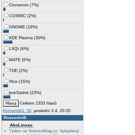
Cinnamon
(
7%
)
COSMIC
(
2%
)
GNOME
(
18%
)
KDE Plasma
(
30%
)
LXQt
(
6%
)
MATE
(
6%
)
TDE
(
2%
)
Xfce
(
15%
)
jiné/žádné
(
23%
)
Celkem 2333 hlasů
Komentářů: 30
, poslední 3.4. 20:20
Rozcestník
AbcLinuxu
Týden na ScienceMag.cz: Vylepšený