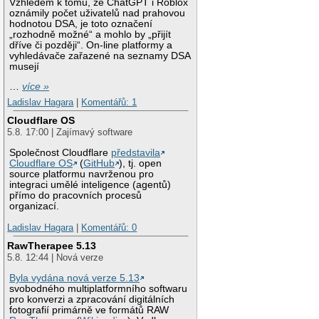
Vzhledem k tomu, že ChatGPT i Roblox
oznámily počet uživatelů nad prahovou
hodnotou DSA, je toto označení
„rozhodně možné“ a mohlo by „přijít
dříve či později“. On-line platformy a
vyhledávače zařazené na seznamy DSA
musejí
…
více »
Ladislav Hagara
|
Komentářů: 1
Cloudflare OS
5.8. 17:00 | Zajímavý software
Společnost Cloudflare
představila
Cloudflare OS
(
GitHub
), tj. open
source platformu navrženou pro
integraci umělé inteligence (agentů)
přímo do pracovních procesů
organizací.
Ladislav Hagara
|
Komentářů: 0
RawTherapee 5.13
5.8. 12:44 | Nová verze
Byla vydána nová verze 5.13
svobodného multiplatformního softwaru
pro konverzi a zpracování digitálních
fotografií primárně ve formátů RAW