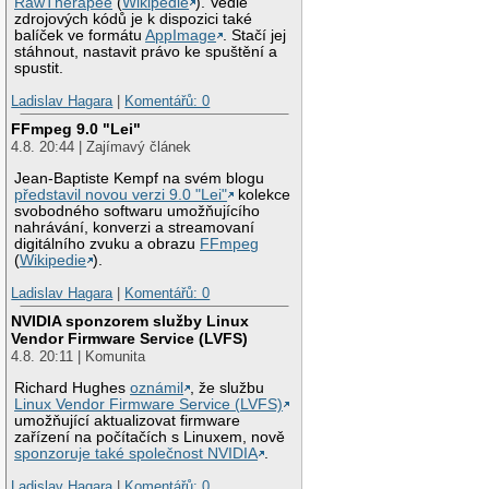
RawTherapee
(
Wikipedie
). Vedle
zdrojových kódů je k dispozici také
balíček ve formátu
AppImage
. Stačí jej
stáhnout, nastavit právo ke spuštění a
spustit.
Ladislav Hagara
|
Komentářů: 0
FFmpeg 9.0 "Lei"
4.8. 20:44 | Zajímavý článek
Jean-Baptiste Kempf na svém blogu
představil novou verzi 9.0 "Lei"
kolekce
svobodného softwaru umožňujícího
nahrávání, konverzi a streamovaní
digitálního zvuku a obrazu
FFmpeg
(
Wikipedie
).
Ladislav Hagara
|
Komentářů: 0
NVIDIA sponzorem služby Linux
Vendor Firmware Service (LVFS)
4.8. 20:11 | Komunita
Richard Hughes
oznámil
, že službu
Linux Vendor Firmware Service (LVFS)
umožňující aktualizovat firmware
zařízení na počítačích s Linuxem, nově
sponzoruje také společnost NVIDIA
.
Ladislav Hagara
|
Komentářů: 0