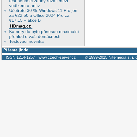
test nenašel žádný rozdíl mezi
vodíkem a antiv
Ušetřete 30 %: Windows 11 Pro jen
za €22,50 a Office 2024 Pro za
€17,15 – akce B
HDmag.cz
Kamery do bytu přinesou maximální
přehled o vaší domácnosti
Testovací novinka
Píšeme jinde
ISSN 1214-1267
www.czech-server.cz
© 1999-2015
Nitemedia s. r. 