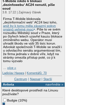
T-Mobile nikdo k blokaci
‚dezinfowebu‘ AC24 nenutil, píše
soud
3.8. 17:22 | Zajímavý článek
Firma T-Mobile blokovala
„dezinformační web“ AC24 bez toho,
aniž by k tomu měla závazný pokyn
orgánů veřejné moci
. Píše to ve svém
rozsudku Městský soud v Praze, který
po čtyřech letech uzavřel kauzu blokace
zmíněného webu. Operátor musí
uhradit škodu ve výši 35 tisíc korun.
Advokát společnosti T-Mobile se snažil i
u odvolacího senátu argumentovat tím,
že firma jednala v dobré víře, když na
stránky omezila přístup poté, co ji k
tomu vyzvalo
…
více »
Ladislav Hagara
|
Komentářů: 70
Centrum
|
Napsat
|
Starší
Anketa
navrhněte »
Které desktopové prostředí na Linuxu
používáte?
Budgie
(
10%
)