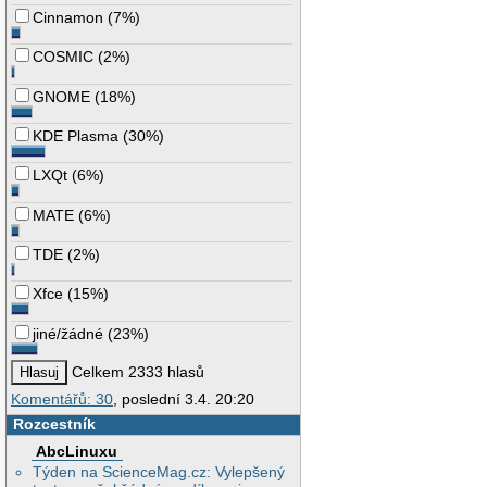
Cinnamon
(
7%
)
COSMIC
(
2%
)
GNOME
(
18%
)
KDE Plasma
(
30%
)
LXQt
(
6%
)
MATE
(
6%
)
TDE
(
2%
)
Xfce
(
15%
)
jiné/žádné
(
23%
)
Celkem 2333 hlasů
Komentářů: 30
, poslední 3.4. 20:20
Rozcestník
AbcLinuxu
Týden na ScienceMag.cz: Vylepšený