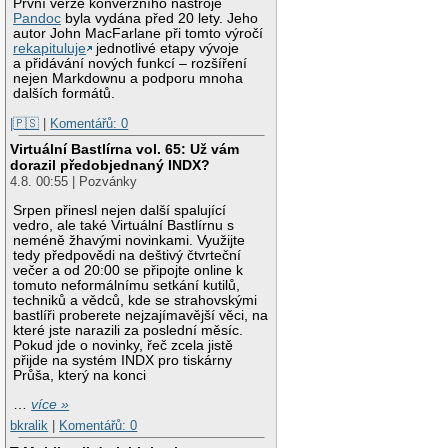
První verze konverzního nástroje
Pandoc
byla vydána před 20 lety. Jeho
autor John MacFarlane při tomto výročí
rekapituluje
jednotlivé etapy vývoje
a přidávání nových funkcí – rozšíření
nejen Markdownu a podporu mnoha
dalších formátů.
|🇵🇸
|
Komentářů: 0
Virtuální Bastlírna vol. 65: Už vám
dorazil předobjednaný INDX?
4.8. 00:55 | Pozvánky
Srpen přinesl nejen další spalující
vedro, ale také Virtuální Bastlírnu s
neméně žhavými novinkami. Využijte
tedy předpovědi na deštivý čtvrteční
večer a od 20:00 se připojte online k
tomuto neformálnímu setkání kutilů,
techniků a vědců, kde se strahovskými
bastlíři proberete nejzajímavější věci, na
které jste narazili za poslední měsíc.
Pokud jde o novinky, řeč zcela jistě
přijde na systém INDX pro tiskárny
Průša, který na konci
…
více »
bkralik
|
Komentářů: 0