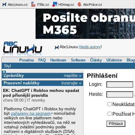
AbcLinuxu.cz
ITBiz.cz
HDmag.cz
AbcPráce.cz
AbcLinuxu
hledá autory
!
Poradna
FAQ
Hardware
Software
Články
Učebnice
Blog
Styl
×
Přihlášení
Zprávičky
napište »
Pracovní nabídky
inzerujte »
Login:
EK: ChatGPT i Roblox mohou spadat
Heslo:
pod přísnější pravidla
včera 08:00 | IT novinky
Neukládat 
Platformy ChatGPT i Roblox by mohly
být
zařazeny na seznam
mimořádně
Používat H
velkých on-line platforem nebo
internetových vyhledávačů, na něž se
vztahují zvláštní podmínky podle
nařízení o digitálních službách (DSA).