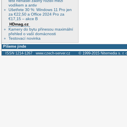
test nenašel žádný rozdíl mezi
vodíkem a antiv
Ušetřete 30 %: Windows 11 Pro jen
za €22,50 a Office 2024 Pro za
€17,15 – akce B
HDmag.cz
Kamery do bytu přinesou maximální
přehled o vaší domácnosti
Testovací novinka
Píšeme jinde
ISSN 1214-1267
www.czech-server.cz
© 1999-2015
Nitemedia s. r. 