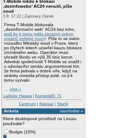
T-Mobile nikdo k blokaci
‚dezinfowebu‘ AC24 nenutil, píše
soud
3.8. 17:22 | Zajímavý článek
Firma T-Mobile blokovala
„dezinformační web“ AC24 bez toho,
aniž by k tomu měla závazný pokyn
orgánů veřejné moci
. Píše to ve svém
rozsudku Městský soud v Praze, který
po čtyřech letech uzavřel kauzu blokace
zmíněného webu. Operátor musí
uhradit škodu ve výši 35 tisíc korun.
Advokát společnosti T-Mobile se snažil i
u odvolacího senátu argumentovat tím,
že firma jednala v dobré víře, když na
stránky omezila přístup poté, co ji k
tomu vyzvalo
…
více »
Ladislav Hagara
|
Komentářů: 71
Centrum
|
Napsat
|
Starší
Anketa
navrhněte »
Které desktopové prostředí na Linuxu
používáte?
Budgie
(
10%
)