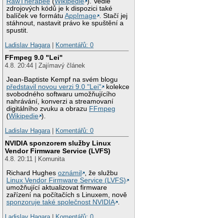
RawTherapee
(
Wikipedie
). Vedle
zdrojových kódů je k dispozici také
balíček ve formátu
AppImage
. Stačí jej
stáhnout, nastavit právo ke spuštění a
spustit.
Ladislav Hagara
|
Komentářů: 0
FFmpeg 9.0 "Lei"
4.8. 20:44 | Zajímavý článek
Jean-Baptiste Kempf na svém blogu
představil novou verzi 9.0 "Lei"
kolekce
svobodného softwaru umožňujícího
nahrávání, konverzi a streamovaní
digitálního zvuku a obrazu
FFmpeg
(
Wikipedie
).
Ladislav Hagara
|
Komentářů: 0
NVIDIA sponzorem služby Linux
Vendor Firmware Service (LVFS)
4.8. 20:11 | Komunita
Richard Hughes
oznámil
, že službu
Linux Vendor Firmware Service (LVFS)
umožňující aktualizovat firmware
zařízení na počítačích s Linuxem, nově
sponzoruje také společnost NVIDIA
.
Ladislav Hagara
|
Komentářů: 0