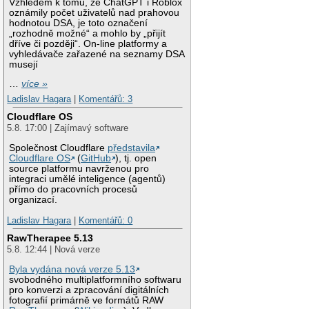
Vzhledem k tomu, že ChatGPT i Roblox
oznámily počet uživatelů nad prahovou
hodnotou DSA, je toto označení
„rozhodně možné“ a mohlo by „přijít
dříve či později“. On-line platformy a
vyhledávače zařazené na seznamy DSA
musejí
…
více »
Ladislav Hagara
|
Komentářů: 3
Cloudflare OS
5.8. 17:00 | Zajímavý software
Společnost Cloudflare
představila
Cloudflare OS
(
GitHub
), tj. open
source platformu navrženou pro
integraci umělé inteligence (agentů)
přímo do pracovních procesů
organizací.
Ladislav Hagara
|
Komentářů: 0
RawTherapee 5.13
5.8. 12:44 | Nová verze
Byla vydána nová verze 5.13
svobodného multiplatformního softwaru
pro konverzi a zpracování digitálních
fotografií primárně ve formátů RAW