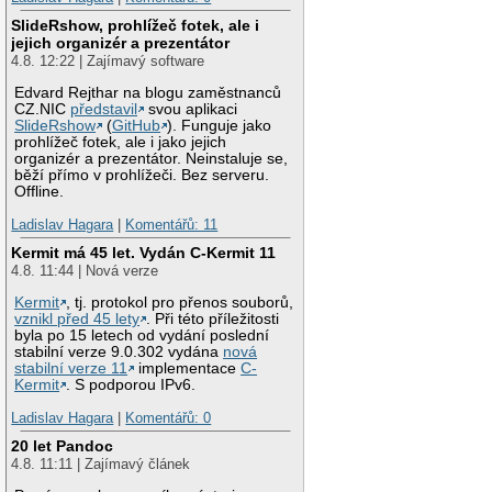
SlideRshow, prohlížeč fotek, ale i
jejich organizér a prezentátor
4.8. 12:22 | Zajímavý software
Edvard Rejthar na blogu zaměstnanců
CZ.NIC
představil
svou aplikaci
SlideRshow
(
GitHub
). Funguje jako
prohlížeč fotek, ale i jako jejich
organizér a prezentátor. Neinstaluje se,
běží přímo v prohlížeči. Bez serveru.
Offline.
Ladislav Hagara
|
Komentářů: 11
Kermit má 45 let. Vydán C-Kermit 11
4.8. 11:44 | Nová verze
Kermit
, tj. protokol pro přenos souborů,
vznikl před 45 lety
. Při této příležitosti
byla po 15 letech od vydání poslední
stabilní verze 9.0.302 vydána
nová
stabilní verze 11
implementace
C-
Kermit
. S podporou IPv6.
Ladislav Hagara
|
Komentářů: 0
20 let Pandoc
4.8. 11:11 | Zajímavý článek