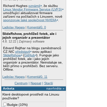
Richard Hughes
oznámil
, že službu
Linux Vendor Firmware Service (LVFS)
umožňující aktualizovat firmware
zařízení na počítačích s Linuxem, nově
sponzoruje také společnost NVIDIA
.
Ladislav Hagara
|
Komentářů: 0
SlideRshow, prohlížeč fotek, ale i
jejich organizér a prezentátor
4.8. 12:22 | Zajímavý software
Edvard Rejthar na blogu zaměstnanců
CZ.NIC
představil
svou aplikaci
SlideRshow
(
GitHub
). Funguje jako
prohlížeč fotek, ale i jako jejich
organizér a prezentátor. Neinstaluje se,
běží přímo v prohlížeči. Bez serveru.
Offline.
Ladislav Hagara
|
Komentářů: 11
Centrum
|
Napsat
|
Starší
Anketa
navrhněte »
Které desktopové prostředí na Linuxu
používáte?
Budgie
(
10%
)