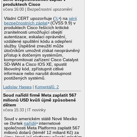
produktech Cisco
včera 16:00 | Bezpečnostní upozornění
Vládní CERT upozorňuje (
𝕏
) na
sérii
bezpečnostních záplat
(CVSS 9.9) v
produktech Cisco řešících kritické
zranitelnosti umožňující obejití
autentizace, eskalaci oprávnění,
vzdálené spuštění kódu a odepření
služby. Úspěšné zneužití může
útočníkům umožnit získat neoprávněný
přístup k dotčeným systémům,
kompromitovat zařízení Cisco Catalyst
SD-WAN a Cisco IOS XE, spustit
libovolný kód, zpřístupnit citlivé
informace nebo narušit dostupnost
postižených systémů.
Ladislav Hagara
|
Komentářů: 2
Soud nařídil firmě Meta zaplatit 567
milionů USD kvůli újmě způsobené
dětem
včera 15:33 | IT novinky
Soud v americkém státě Nové Mexiko
ve čtvrtek
nařídil
internetové
společnosti Meta Platforms zaplatit 567
milionů dolarů (téměř 12 miliard Kč) za