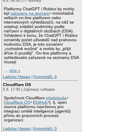
6.8. 08:00 | IT novinky
Platformy ChatGPT i Roblox by mohly
být
zařazeny na seznam
mimořádně
velkých on-line platforem nebo
internetových vyhledávačů, na něž se
vztahují zvláštní podmínky podle
nařízení o digitálních službách (DSA).
Vzhledem k tomu, že ChatGPT i Roblox
oznámily počet uživatelů nad prahovou
hodnotou DSA, je toto označení
„rozhodně možné“ a mohlo by „přijít
dříve či později“. On-line platformy a
vyhledávače zařazené na seznamy DSA
musejí
…
více »
Ladislav Hagara
|
Komentářů: 9
Cloudflare OS
5.8. 17:00 | Zajímavý software
Společnost Cloudflare
představila
Cloudflare OS
(
GitHub
), tj. open
source platformu navrženou pro
integraci umělé inteligence (agentů)
přímo do pracovních procesů
organizací.
Ladislav Hagara
|
Komentářů: 0