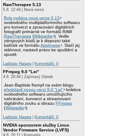
RawTherapee 5.13
5.8. 12:44 | Nová verze
Byla vydána nová verze 5.13
svobodného multiplatformního softwaru
pro konverzi a zpracování digitálních
fotografií primárně ve formátů RAW
RawTherapee
(
Wikipedie
). Vedle
zdrojových kódů je k dispozici také
balíček ve formátu
AppImage
. Stačí jej
stáhnout, nastavit právo ke spuštění a
spustit.
Ladislav Hagara
|
Komentářů: 0
FFmpeg 9.0 "Lei"
4.8. 20:44 | Zajímavý článek
Jean-Baptiste Kempf na svém blogu
představil novou verzi 9.0 "Lei"
kolekce
svobodného softwaru umožňujícího
nahrávání, konverzi a streamovaní
digitálního zvuku a obrazu
FFmpeg
(
Wikipedie
).
Ladislav Hagara
|
Komentářů: 0
NVIDIA sponzorem služby Linux
Vendor Firmware Service (LVFS)
4.8. 20:11 | Komunita