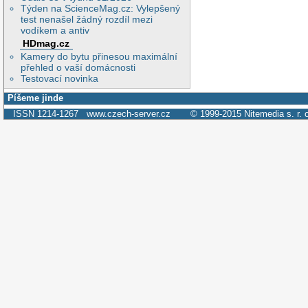
Týden na ScienceMag.cz: Vylepšený
test nenašel žádný rozdíl mezi
vodíkem a antiv
HDmag.cz
Kamery do bytu přinesou maximální
přehled o vaší domácnosti
Testovací novinka
Píšeme jinde
ISSN 1214-1267
www.czech-server.cz
© 1999-2015
Nitemedia s. r. 