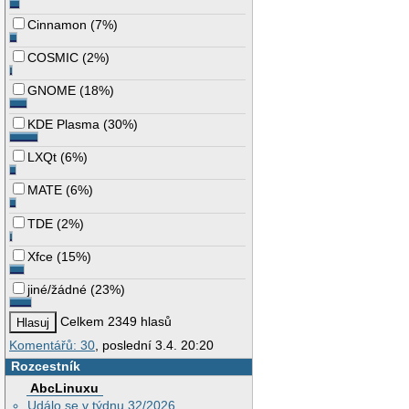
Cinnamon
(
7%
)
COSMIC
(
2%
)
GNOME
(
18%
)
KDE Plasma
(
30%
)
LXQt
(
6%
)
MATE
(
6%
)
TDE
(
2%
)
Xfce
(
15%
)
jiné/žádné
(
23%
)
Celkem 2349 hlasů
Komentářů: 30
, poslední 3.4. 20:20
Rozcestník
AbcLinuxu
Událo se v týdnu 32/2026