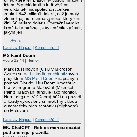
újmy, které její platformy působí mladým
lidem. S přihlédnutím k dřívějšímu
verdiktu tak má společnost celkem
zaplatit 942 milionů dolarů, což je malý
zlomek jejího ročního výnosu, který loni
činil 60 miliard dolarů. Čtvrteční verdikt
firmě také nařizuje, aby změnila způsob,
jakým její
…
více »
Ladislav Hagara
|
Komentářů: 8
MS Paint Doom
včera 12:44 | Humor
Mark Russinovich (CTO v Microsoft
Azure) se
na LinkedIn pochlubil
svým
projektem
MS Paint Doom
napsaným
pomocí Claude. Hru Doom umožňuje
hrát v programu Malování (Microsoft
Paint). Malování funguje jako monitor.
Herní engine (ViZDoom) běží na pozadí
a každý vykreslený snímek hry vkládá
automaticky přes schránku (clipboard)
do Malování.
Ladislav Hagara
|
Komentářů: 2
EK: ChatGPT i Roblox mohou spadat
pod přísnější pravidla