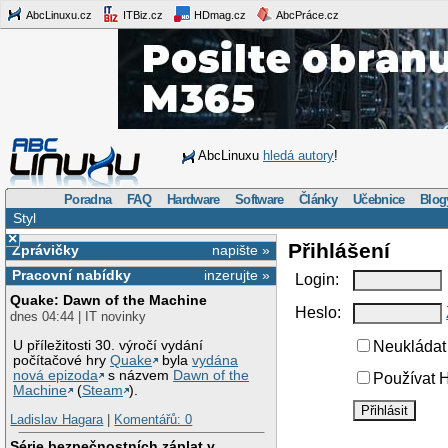
AbcLinuxu.cz
ITBiz.cz
HDmag.cz
AbcPráce.cz
AbcLinuxu
hledá autory
!
Poradna
FAQ
Hardware
Software
Články
Učebnice
Blog
Styl
×
Přihlášení
Zprávičky
napište »
Pracovní nabídky
inzerujte »
Login:
Quake: Dawn of the Machine
Heslo:
dnes 04:44 | IT novinky
U příležitosti 30. výročí vydání
Neukládat 
počítačové hry
Quake
byla
vydána
nová epizoda
s názvem
Dawn of the
Používat H
Machine
(
Steam
).
Ladislav Hagara
|
Komentářů: 0
Série bezpečnostních záplat v