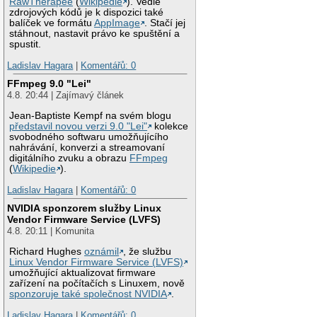
RawTherapee
(
Wikipedie
). Vedle
zdrojových kódů je k dispozici také
balíček ve formátu
AppImage
. Stačí jej
stáhnout, nastavit právo ke spuštění a
spustit.
Ladislav Hagara
|
Komentářů: 0
FFmpeg 9.0 "Lei"
4.8. 20:44 | Zajímavý článek
Jean-Baptiste Kempf na svém blogu
představil novou verzi 9.0 "Lei"
kolekce
svobodného softwaru umožňujícího
nahrávání, konverzi a streamovaní
digitálního zvuku a obrazu
FFmpeg
(
Wikipedie
).
Ladislav Hagara
|
Komentářů: 0
NVIDIA sponzorem služby Linux
Vendor Firmware Service (LVFS)
4.8. 20:11 | Komunita
Richard Hughes
oznámil
, že službu
Linux Vendor Firmware Service (LVFS)
umožňující aktualizovat firmware
zařízení na počítačích s Linuxem, nově
sponzoruje také společnost NVIDIA
.
Ladislav Hagara
|
Komentářů: 0