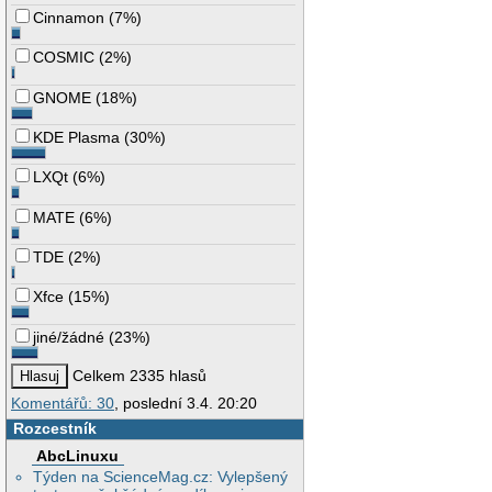
Cinnamon
(
7%
)
COSMIC
(
2%
)
GNOME
(
18%
)
KDE Plasma
(
30%
)
LXQt
(
6%
)
MATE
(
6%
)
TDE
(
2%
)
Xfce
(
15%
)
jiné/žádné
(
23%
)
Celkem 2335 hlasů
Komentářů: 30
, poslední 3.4. 20:20
Rozcestník
AbcLinuxu
Týden na ScienceMag.cz: Vylepšený