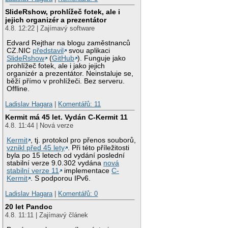
SlideRshow, prohlížeč fotek, ale i
jejich organizér a prezentátor
4.8. 12:22 | Zajímavý software
Edvard Rejthar na blogu zaměstnanců
CZ.NIC
představil
svou aplikaci
SlideRshow
(
GitHub
). Funguje jako
prohlížeč fotek, ale i jako jejich
organizér a prezentátor. Neinstaluje se,
běží přímo v prohlížeči. Bez serveru.
Offline.
Ladislav Hagara
|
Komentářů: 11
Kermit má 45 let. Vydán C-Kermit 11
4.8. 11:44 | Nová verze
Kermit
, tj. protokol pro přenos souborů,
vznikl před 45 lety
. Při této příležitosti
byla po 15 letech od vydání poslední
stabilní verze 9.0.302 vydána
nová
stabilní verze 11
implementace
C-
Kermit
. S podporou IPv6.
Ladislav Hagara
|
Komentářů: 0
20 let Pandoc
4.8. 11:11 | Zajímavý článek