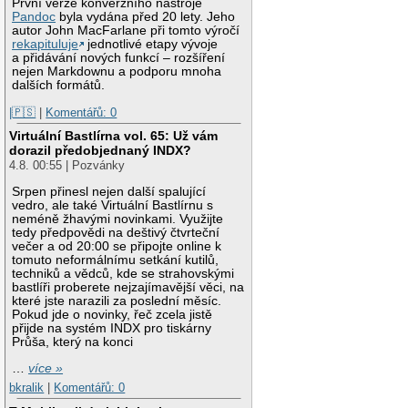
První verze konverzního nástroje
Pandoc
byla vydána před 20 lety. Jeho
autor John MacFarlane při tomto výročí
rekapituluje
jednotlivé etapy vývoje
a přidávání nových funkcí – rozšíření
nejen Markdownu a podporu mnoha
dalších formátů.
|🇵🇸
|
Komentářů: 0
Virtuální Bastlírna vol. 65: Už vám
dorazil předobjednaný INDX?
4.8. 00:55 | Pozvánky
Srpen přinesl nejen další spalující
vedro, ale také Virtuální Bastlírnu s
neméně žhavými novinkami. Využijte
tedy předpovědi na deštivý čtvrteční
večer a od 20:00 se připojte online k
tomuto neformálnímu setkání kutilů,
techniků a vědců, kde se strahovskými
bastlíři proberete nejzajímavější věci, na
které jste narazili za poslední měsíc.
Pokud jde o novinky, řeč zcela jistě
přijde na systém INDX pro tiskárny
Průša, který na konci
…
více »
bkralik
|
Komentářů: 0