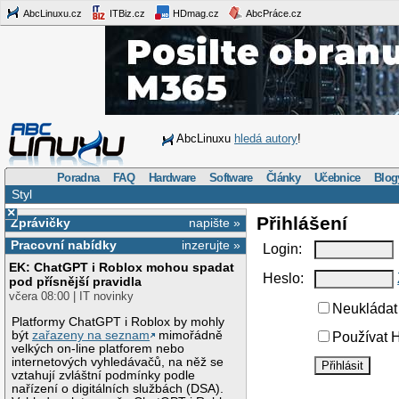
AbcLinuxu.cz
ITBiz.cz
HDmag.cz
AbcPráce.cz
AbcLinuxu
hledá autory
!
Poradna
FAQ
Hardware
Software
Články
Učebnice
Blog
Styl
×
Přihlášení
Zprávičky
napište »
Pracovní nabídky
inzerujte »
Login:
EK: ChatGPT i Roblox mohou spadat
Heslo:
pod přísnější pravidla
včera 08:00 | IT novinky
Neukládat 
Platformy ChatGPT i Roblox by mohly
být
zařazeny na seznam
mimořádně
Používat H
velkých on-line platforem nebo
internetových vyhledávačů, na něž se
vztahují zvláštní podmínky podle
nařízení o digitálních službách (DSA).