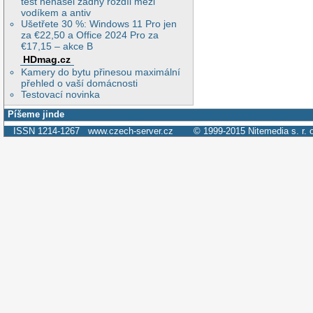
test nenašel žádný rozdíl mezi
vodíkem a antiv
Ušetřete 30 %: Windows 11 Pro jen
za €22,50 a Office 2024 Pro za
€17,15 – akce B
HDmag.cz
Kamery do bytu přinesou maximální
přehled o vaší domácnosti
Testovací novinka
Píšeme jinde
ISSN 1214-1267
www.czech-server.cz
© 1999-2015
Nitemedia s. r. 