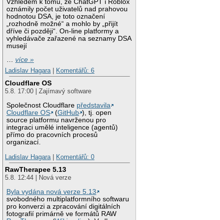
Vzhledem k tomu, že ChatGPT i Roblox
oznámily počet uživatelů nad prahovou
hodnotou DSA, je toto označení
„rozhodně možné“ a mohlo by „přijít
dříve či později“. On-line platformy a
vyhledávače zařazené na seznamy DSA
musejí
…
více »
Ladislav Hagara
|
Komentářů: 6
Cloudflare OS
5.8. 17:00 | Zajímavý software
Společnost Cloudflare
představila
Cloudflare OS
(
GitHub
), tj. open
source platformu navrženou pro
integraci umělé inteligence (agentů)
přímo do pracovních procesů
organizací.
Ladislav Hagara
|
Komentářů: 0
RawTherapee 5.13
5.8. 12:44 | Nová verze
Byla vydána nová verze 5.13
svobodného multiplatformního softwaru
pro konverzi a zpracování digitálních
fotografií primárně ve formátů RAW