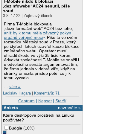
T-Mobile nikdo k blokaci
‚dezinfowebu‘ AC24 nenutil, píše
soud
3.8. 17:22 | Zajímavý článek
Firma T-Mobile blokovala
„dezinformační web“ AC24 bez toho,
aniž by k tomu měla závazný pokyn
orgánů veřejné moci
. Píše to ve svém
rozsudku Městský soud v Praze, který
po čtyřech letech uzavřel kauzu blokace
zmíněného webu. Operátor musí
uhradit škodu ve výši 35 tisíc korun.
Advokát společnosti T-Mobile se snažil i
u odvolacího senátu argumentovat tím,
že firma jednala v dobré víře, když na
stránky omezila přístup poté, co ji k
tomu vyzvalo
…
více »
Ladislav Hagara
|
Komentářů: 71
Centrum
|
Napsat
|
Starší
Anketa
navrhněte »
Které desktopové prostředí na Linuxu
používáte?
Budgie
(
10%
)