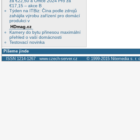
za €22,50 a Office 2024 Pro za
€17,15 – akce B
Týden na ITBiz: Čína podle zdrojů
zahájila výrobu zařízení pro domácí
produkci v
HDmag.cz
Kamery do bytu přinesou maximální
přehled o vaší domácnosti
Testovací novinka
Píšeme jinde
ISSN 1214-1267
www.czech-server.cz
© 1999-2015
Nitemedia s. r. 