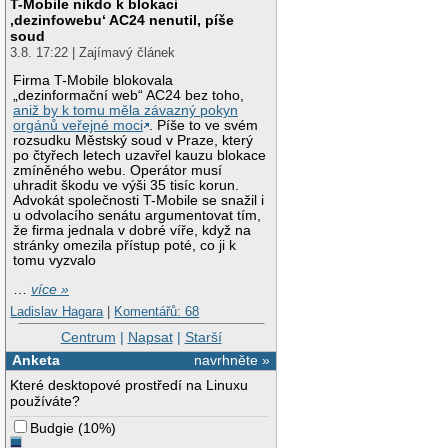
T-Mobile nikdo k blokaci
‚dezinfowebu‘ AC24 nenutil, píše
soud
3.8. 17:22 | Zajímavý článek
Firma T-Mobile blokovala
„dezinformační web“ AC24 bez toho,
aniž by k tomu měla závazný pokyn
orgánů veřejné moci
. Píše to ve svém
rozsudku Městský soud v Praze, který
po čtyřech letech uzavřel kauzu blokace
zmíněného webu. Operátor musí
uhradit škodu ve výši 35 tisíc korun.
Advokát společnosti T-Mobile se snažil i
u odvolacího senátu argumentovat tím,
že firma jednala v dobré víře, když na
stránky omezila přístup poté, co ji k
tomu vyzvalo
…
více »
Ladislav Hagara
|
Komentářů: 68
Centrum
|
Napsat
|
Starší
Anketa
navrhněte »
Které desktopové prostředí na Linuxu
používáte?
Budgie
(
10%
)