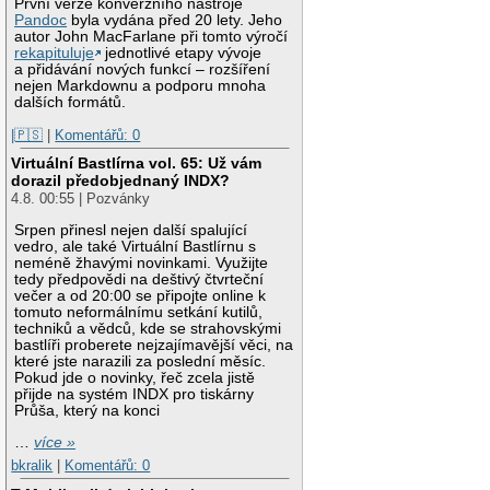
První verze konverzního nástroje
Pandoc
byla vydána před 20 lety. Jeho
autor John MacFarlane při tomto výročí
rekapituluje
jednotlivé etapy vývoje
a přidávání nových funkcí – rozšíření
nejen Markdownu a podporu mnoha
dalších formátů.
|🇵🇸
|
Komentářů: 0
Virtuální Bastlírna vol. 65: Už vám
dorazil předobjednaný INDX?
4.8. 00:55 | Pozvánky
Srpen přinesl nejen další spalující
vedro, ale také Virtuální Bastlírnu s
neméně žhavými novinkami. Využijte
tedy předpovědi na deštivý čtvrteční
večer a od 20:00 se připojte online k
tomuto neformálnímu setkání kutilů,
techniků a vědců, kde se strahovskými
bastlíři proberete nejzajímavější věci, na
které jste narazili za poslední měsíc.
Pokud jde o novinky, řeč zcela jistě
přijde na systém INDX pro tiskárny
Průša, který na konci
…
více »
bkralik
|
Komentářů: 0