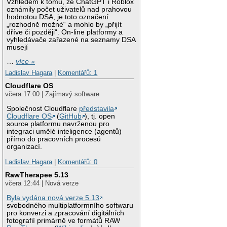
Vzhledem k tomu, že ChatGPT i Roblox
oznámily počet uživatelů nad prahovou
hodnotou DSA, je toto označení
„rozhodně možné“ a mohlo by „přijít
dříve či později“. On-line platformy a
vyhledávače zařazené na seznamy DSA
musejí
…
více »
Ladislav Hagara
|
Komentářů: 1
Cloudflare OS
včera 17:00 | Zajímavý software
Společnost Cloudflare
představila
Cloudflare OS
(
GitHub
), tj. open
source platformu navrženou pro
integraci umělé inteligence (agentů)
přímo do pracovních procesů
organizací.
Ladislav Hagara
|
Komentářů: 0
RawTherapee 5.13
včera 12:44 | Nová verze
Byla vydána nová verze 5.13
svobodného multiplatformního softwaru
pro konverzi a zpracování digitálních
fotografií primárně ve formátů RAW