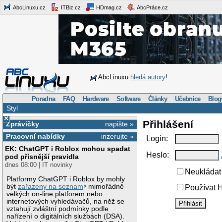
AbcLinuxu.cz
ITBiz.cz
HDmag.cz
AbcPráce.cz
AbcLinuxu
hledá autory
!
Poradna
FAQ
Hardware
Software
Články
Učebnice
Blog
Styl
×
Přihlášení
Zprávičky
napište »
Pracovní nabídky
inzerujte »
Login:
EK: ChatGPT i Roblox mohou spadat
Heslo:
pod přísnější pravidla
dnes 08:00 | IT novinky
Neukládat 
Platformy ChatGPT i Roblox by mohly
být
zařazeny na seznam
mimořádně
Používat H
velkých on-line platforem nebo
internetových vyhledávačů, na něž se
vztahují zvláštní podmínky podle
nařízení o digitálních službách (DSA).