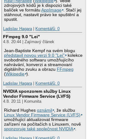
RawTherapee
(
Wikipedie
). Vedle
zdrojových kódů je k dispozici také
balíček ve formátu
AppImage
. Stačí jej
stáhnout, nastavit právo ke spuštění a
spustit.
Ladislav Hagara
|
Komentářů: 0
FFmpeg 9.0 "Lei"
4.8. 20:44 | Zajímavý článek
Jean-Baptiste Kempf na svém blogu
představil novou verzi 9.0 "Lei"
kolekce
svobodného softwaru umožňujícího
nahrávání, konverzi a streamovaní
digitálního zvuku a obrazu
FFmpeg
(
Wikipedie
).
Ladislav Hagara
|
Komentářů: 0
NVIDIA sponzorem služby Linux
Vendor Firmware Service (LVFS)
4.8. 20:11 | Komunita
Richard Hughes
oznámil
, že službu
Linux Vendor Firmware Service (LVFS)
umožňující aktualizovat firmware
zařízení na počítačích s Linuxem, nově
sponzoruje také společnost NVIDIA
.
Ladislav Hagara
|
Komentářů: 0