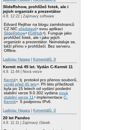
SlideRshow, prohlížeč fotek, ale i
jejich organizér a prezentátor
4.8. 12:22 | Zajímavý software
Edvard Rejthar na blogu zaměstnanců
CZ.NIC
představil
svou aplikaci
SlideRshow
(
GitHub
). Funguje jako
prohlížeč fotek, ale i jako jejich
organizér a prezentátor. Neinstaluje se,
běží přímo v prohlížeči. Bez serveru.
Offline.
Ladislav Hagara
|
Komentářů: 9
Kermit má 45 let. Vydán C-Kermit 11
4.8. 11:44 | Nová verze
Kermit
, tj. protokol pro přenos souborů,
vznikl před 45 lety
. Při této příležitosti
byla po 15 letech od vydání poslední
stabilní verze 9.0.302 vydána
nová
stabilní verze 11
implementace
C-
Kermit
. S podporou IPv6.
Ladislav Hagara
|
Komentářů: 0
20 let Pandoc
4.8. 11:11 | Zajímavý článek