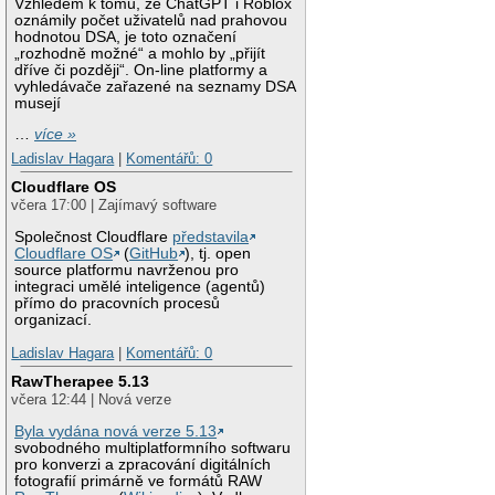
Vzhledem k tomu, že ChatGPT i Roblox
oznámily počet uživatelů nad prahovou
hodnotou DSA, je toto označení
„rozhodně možné“ a mohlo by „přijít
dříve či později“. On-line platformy a
vyhledávače zařazené na seznamy DSA
musejí
…
více »
Ladislav Hagara
|
Komentářů: 0
Cloudflare OS
včera 17:00 | Zajímavý software
Společnost Cloudflare
představila
Cloudflare OS
(
GitHub
), tj. open
source platformu navrženou pro
integraci umělé inteligence (agentů)
přímo do pracovních procesů
organizací.
Ladislav Hagara
|
Komentářů: 0
RawTherapee 5.13
včera 12:44 | Nová verze
Byla vydána nová verze 5.13
svobodného multiplatformního softwaru
pro konverzi a zpracování digitálních
fotografií primárně ve formátů RAW