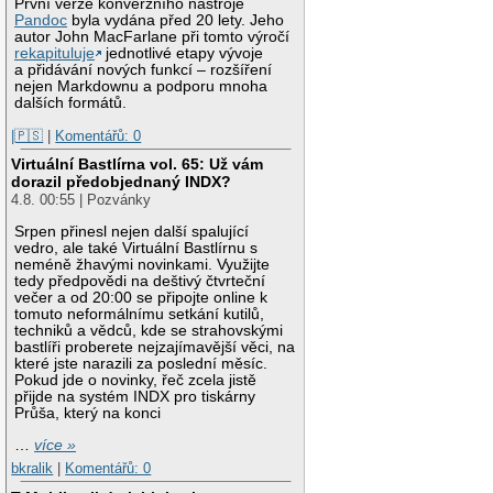
První verze konverzního nástroje
Pandoc
byla vydána před 20 lety. Jeho
autor John MacFarlane při tomto výročí
rekapituluje
jednotlivé etapy vývoje
a přidávání nových funkcí – rozšíření
nejen Markdownu a podporu mnoha
dalších formátů.
|🇵🇸
|
Komentářů: 0
Virtuální Bastlírna vol. 65: Už vám
dorazil předobjednaný INDX?
4.8. 00:55 | Pozvánky
Srpen přinesl nejen další spalující
vedro, ale také Virtuální Bastlírnu s
neméně žhavými novinkami. Využijte
tedy předpovědi na deštivý čtvrteční
večer a od 20:00 se připojte online k
tomuto neformálnímu setkání kutilů,
techniků a vědců, kde se strahovskými
bastlíři proberete nejzajímavější věci, na
které jste narazili za poslední měsíc.
Pokud jde o novinky, řeč zcela jistě
přijde na systém INDX pro tiskárny
Průša, který na konci
…
více »
bkralik
|
Komentářů: 0