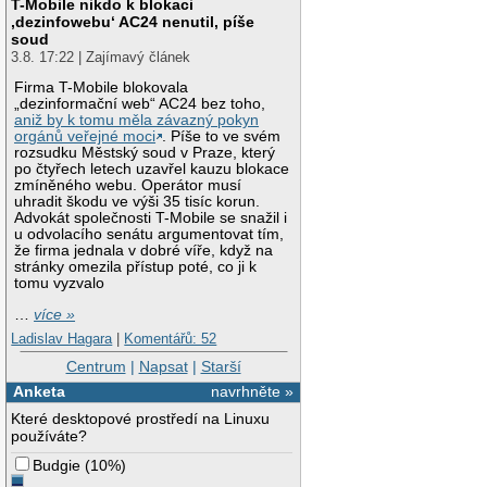
T-Mobile nikdo k blokaci
‚dezinfowebu‘ AC24 nenutil, píše
soud
3.8. 17:22 | Zajímavý článek
Firma T-Mobile blokovala
„dezinformační web“ AC24 bez toho,
aniž by k tomu měla závazný pokyn
orgánů veřejné moci
. Píše to ve svém
rozsudku Městský soud v Praze, který
po čtyřech letech uzavřel kauzu blokace
zmíněného webu. Operátor musí
uhradit škodu ve výši 35 tisíc korun.
Advokát společnosti T-Mobile se snažil i
u odvolacího senátu argumentovat tím,
že firma jednala v dobré víře, když na
stránky omezila přístup poté, co ji k
tomu vyzvalo
…
více »
Ladislav Hagara
|
Komentářů: 52
Centrum
|
Napsat
|
Starší
Anketa
navrhněte »
Které desktopové prostředí na Linuxu
používáte?
Budgie
(
10%
)