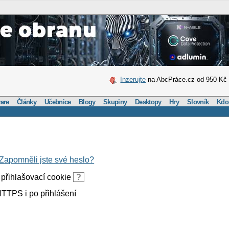
Inzerujte
na AbcPráce.cz od 950 Kč
are
Články
Učebnice
Blogy
Skupiny
Desktopy
Hry
Slovník
Kdo
Zapomněli jste své heslo?
přihlašovací cookie
?
TTPS i po přihlášení