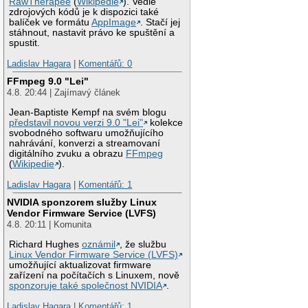
RawTherapee
(
Wikipedie
). Vedle
zdrojových kódů je k dispozici také
balíček ve formátu
AppImage
. Stačí jej
stáhnout, nastavit právo ke spuštění a
spustit.
Ladislav Hagara
|
Komentářů: 0
FFmpeg 9.0 "Lei"
4.8. 20:44 | Zajímavý článek
Jean-Baptiste Kempf na svém blogu
představil novou verzi 9.0 "Lei"
kolekce
svobodného softwaru umožňujícího
nahrávání, konverzi a streamovaní
digitálního zvuku a obrazu
FFmpeg
(
Wikipedie
).
Ladislav Hagara
|
Komentářů: 1
NVIDIA sponzorem služby Linux
Vendor Firmware Service (LVFS)
4.8. 20:11 | Komunita
Richard Hughes
oznámil
, že službu
Linux Vendor Firmware Service (LVFS)
umožňující aktualizovat firmware
zařízení na počítačích s Linuxem, nově
sponzoruje také společnost NVIDIA
.
Ladislav Hagara
|
Komentářů: 1