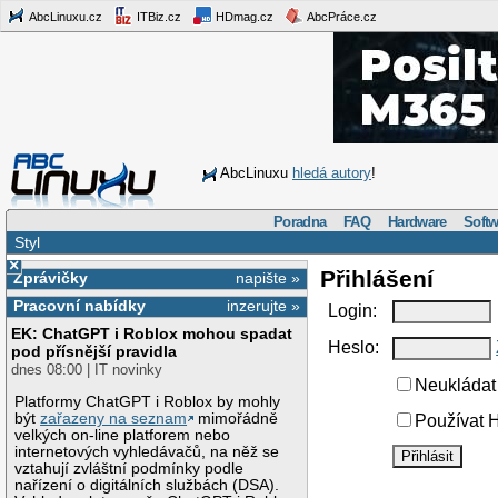
AbcLinuxu.cz
ITBiz.cz
HDmag.cz
AbcPráce.cz
AbcLinuxu
hledá autory
!
Poradna
FAQ
Hardware
Softw
Styl
×
Přihlášení
Zprávičky
napište »
Pracovní nabídky
inzerujte »
Login:
EK: ChatGPT i Roblox mohou spadat
Heslo:
pod přísnější pravidla
dnes 08:00 | IT novinky
Neukládat 
Platformy ChatGPT i Roblox by mohly
být
zařazeny na seznam
mimořádně
Používat H
velkých on-line platforem nebo
internetových vyhledávačů, na něž se
vztahují zvláštní podmínky podle
nařízení o digitálních službách (DSA).