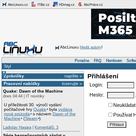
AbcLinuxu.cz
ITBiz.cz
HDmag.cz
AbcPráce.cz
AbcLinuxu
hledá autory
!
Poradna
FAQ
Hardware
Softw
Styl
×
Přihlášení
Zprávičky
napište »
Pracovní nabídky
inzerujte »
Login:
Quake: Dawn of the Machine
Heslo:
dnes 04:44 | IT novinky
U příležitosti 30. výročí vydání
Neukládat 
počítačové hry
Quake
byla
vydána
nová epizoda
s názvem
Dawn of the
Používat H
Machine
(
Steam
).
Ladislav Hagara
|
Komentářů: 3
Série bezpečnostních záplat v