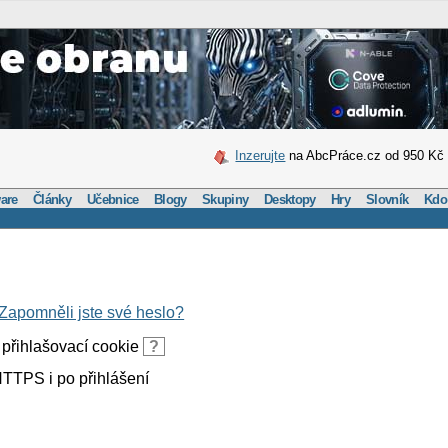
Inzerujte
na AbcPráce.cz od 950 Kč
are
Články
Učebnice
Blogy
Skupiny
Desktopy
Hry
Slovník
Kdo
Zapomněli jste své heslo?
přihlašovací cookie
?
TTPS i po přihlášení