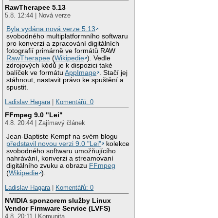
RawTherapee 5.13
5.8. 12:44 | Nová verze
Byla vydána nová verze 5.13
svobodného multiplatformního softwaru
pro konverzi a zpracování digitálních
fotografií primárně ve formátů RAW
RawTherapee
(
Wikipedie
). Vedle
zdrojových kódů je k dispozici také
balíček ve formátu
AppImage
. Stačí jej
stáhnout, nastavit právo ke spuštění a
spustit.
Ladislav Hagara
|
Komentářů: 0
FFmpeg 9.0 "Lei"
4.8. 20:44 | Zajímavý článek
Jean-Baptiste Kempf na svém blogu
představil novou verzi 9.0 "Lei"
kolekce
svobodného softwaru umožňujícího
nahrávání, konverzi a streamovaní
digitálního zvuku a obrazu
FFmpeg
(
Wikipedie
).
Ladislav Hagara
|
Komentářů: 0
NVIDIA sponzorem služby Linux
Vendor Firmware Service (LVFS)
4.8. 20:11 | Komunita