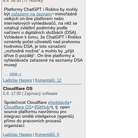
6.8. 08:00 | IT novinky
Platformy ChatGPT i Roblox by mohly
být
zařazeny na seznam
mimořádně
velkých on-line platforem nebo
internetových vyhledávačů, na něž se
vztahují zvláštní podmínky podle
nařízení o digitálních službách (DSA).
Vzhledem k tomu, že ChatGPT i Roblox
oznámily počet uživatelů nad prahovou
hodnotou DSA, je toto označení
„rozhodně možné“ a mohlo by „přijít
dříve či později“. On-line platformy a
vyhledávače zařazené na seznamy DSA
musejí
…
více »
Ladislav Hagara
|
Komentářů: 12
Cloudflare OS
5.8. 17:00 | Zajímavý software
Společnost Cloudflare
představila
Cloudflare OS
(
GitHub
), tj. open
source platformu navrženou pro
integraci umělé inteligence (agentů)
přímo do pracovních procesů
organizací.
Ladislav Hagara
|
Komentářů: 0