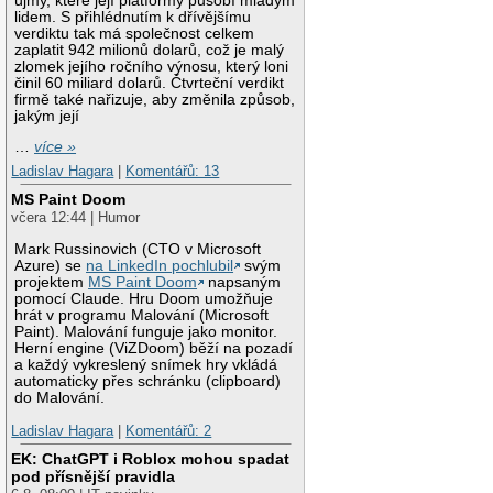
újmy, které její platformy působí mladým
lidem. S přihlédnutím k dřívějšímu
verdiktu tak má společnost celkem
zaplatit 942 milionů dolarů, což je malý
zlomek jejího ročního výnosu, který loni
činil 60 miliard dolarů. Čtvrteční verdikt
firmě také nařizuje, aby změnila způsob,
jakým její
…
více »
Ladislav Hagara
|
Komentářů: 13
MS Paint Doom
včera 12:44 | Humor
Mark Russinovich (CTO v Microsoft
Azure) se
na LinkedIn pochlubil
svým
projektem
MS Paint Doom
napsaným
pomocí Claude. Hru Doom umožňuje
hrát v programu Malování (Microsoft
Paint). Malování funguje jako monitor.
Herní engine (ViZDoom) běží na pozadí
a každý vykreslený snímek hry vkládá
automaticky přes schránku (clipboard)
do Malování.
Ladislav Hagara
|
Komentářů: 2
EK: ChatGPT i Roblox mohou spadat
pod přísnější pravidla