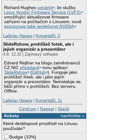
Richard Hughes
oznámil
, že službu
Linux Vendor Firmware Service (LVFS)
umožňující aktualizovat firmware
zařízení na počítačích s Linuxem, nově
sponzoruje také společnost NVIDIA
.
Ladislav Hagara
|
Komentářů: 0
SlideRshow, prohlížeč fotek, ale i
jejich organizér a prezentátor
4.8. 12:22 | Zajímavý software
Edvard Rejthar na blogu zaměstnanců
CZ.NIC
představil
svou aplikaci
SlideRshow
(
GitHub
). Funguje jako
prohlížeč fotek, ale i jako jejich
organizér a prezentátor. Neinstaluje se,
běží přímo v prohlížeči. Bez serveru.
Offline.
Ladislav Hagara
|
Komentářů: 11
Centrum
|
Napsat
|
Starší
Anketa
navrhněte »
Které desktopové prostředí na Linuxu
používáte?
Budgie
(
10%
)