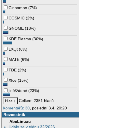
Cinnamon
(
7%
)
COSMIC
(
2%
)
GNOME
(
18%
)
KDE Plasma
(
30%
)
LXQt
(
6%
)
MATE
(
6%
)
TDE
(
2%
)
Xfce
(
15%
)
jiné/žádné
(
23%
)
Celkem 2351 hlasů
Komentářů: 30
, poslední 3.4. 20:20
Rozcestník
AbcLinuxu
Událo se v týdnu 32/2026