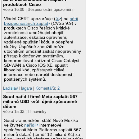
produktech Cisco
včera 16:00 | Bezpečnostní upozornění
Vládní CERT upozorňuje (
𝕏
) na
sérii
bezpečnostních záplat
(CVSS 9.9) v
produktech Cisco řešících kritické
zranitelnosti umožňující obejití
autentizace, eskalaci oprávnění,
vzdálené spuštění kódu a odepření
služby. Úspěšné zneužití může
útočníkům umožnit získat neoprávněný
přístup k dotčeným systémům,
kompromitovat zařízení Cisco Catalyst
SD-WAN a Cisco IOS XE, spustit
libovolný kód, zpřístupnit citlivé
informace nebo narušit dostupnost
postižených systémů.
Ladislav Hagara
|
Komentářů: 2
Soud nařídil firmě Meta zaplatit 567
milionů USD kvůli újmě způsobené
dětem
včera 15:33 | IT novinky
Soud v americkém státě Nové Mexiko
ve čtvrtek
nařídil
internetové
společnosti Meta Platforms zaplatit 567
milionů dolarů (téměř 12 miliard Kč) za