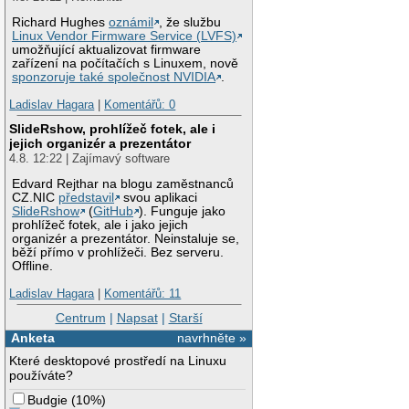
Richard Hughes
oznámil
, že službu
Linux Vendor Firmware Service (LVFS)
umožňující aktualizovat firmware
zařízení na počítačích s Linuxem, nově
sponzoruje také společnost NVIDIA
.
Ladislav Hagara
|
Komentářů: 0
SlideRshow, prohlížeč fotek, ale i
jejich organizér a prezentátor
4.8. 12:22 | Zajímavý software
Edvard Rejthar na blogu zaměstnanců
CZ.NIC
představil
svou aplikaci
SlideRshow
(
GitHub
). Funguje jako
prohlížeč fotek, ale i jako jejich
organizér a prezentátor. Neinstaluje se,
běží přímo v prohlížeči. Bez serveru.
Offline.
Ladislav Hagara
|
Komentářů: 11
Centrum
|
Napsat
|
Starší
Anketa
navrhněte »
Které desktopové prostředí na Linuxu
používáte?
Budgie
(
10%
)