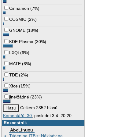
Cinnamon
(
7%
)
COSMIC
(
2%
)
GNOME
(
18%
)
KDE Plasma
(
30%
)
LXQt
(
6%
)
MATE
(
6%
)
TDE
(
2%
)
Xfce
(
15%
)
jiné/žádné
(
23%
)
Celkem 2352 hlasů
Komentářů: 30
, poslední 3.4. 20:20
Rozcestník
AbcLinuxu
Týden na ITBiz: Náklady na