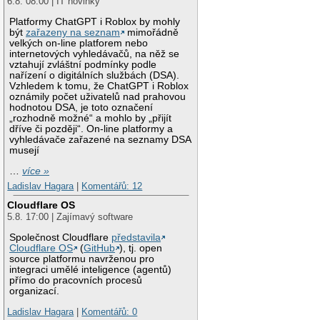
6.8. 08:00 | IT novinky
Platformy ChatGPT i Roblox by mohly
být
zařazeny na seznam
mimořádně
velkých on-line platforem nebo
internetových vyhledávačů, na něž se
vztahují zvláštní podmínky podle
nařízení o digitálních službách (DSA).
Vzhledem k tomu, že ChatGPT i Roblox
oznámily počet uživatelů nad prahovou
hodnotou DSA, je toto označení
„rozhodně možné“ a mohlo by „přijít
dříve či později“. On-line platformy a
vyhledávače zařazené na seznamy DSA
musejí
…
více »
Ladislav Hagara
|
Komentářů: 12
Cloudflare OS
5.8. 17:00 | Zajímavý software
Společnost Cloudflare
představila
Cloudflare OS
(
GitHub
), tj. open
source platformu navrženou pro
integraci umělé inteligence (agentů)
přímo do pracovních procesů
organizací.
Ladislav Hagara
|
Komentářů: 0