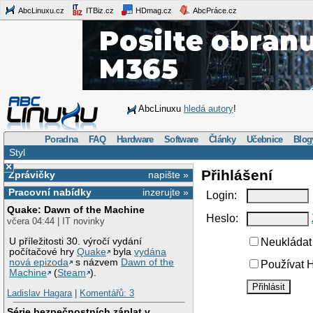
AbcLinuxu.cz
ITBiz.cz
HDmag.cz
AbcPráce.cz
AbcLinuxu
hledá autory
!
Poradna
FAQ
Hardware
Software
Články
Učebnice
Blog
Styl
×
Přihlášení
Zprávičky
napište »
Pracovní nabídky
inzerujte »
Login:
Quake: Dawn of the Machine
Heslo:
včera 04:44 | IT novinky
U příležitosti 30. výročí vydání
Neukládat 
počítačové hry
Quake
byla
vydána
nová epizoda
s názvem
Dawn of the
Používat H
Machine
(
Steam
).
Ladislav Hagara
|
Komentářů: 3
Série bezpečnostních záplat v