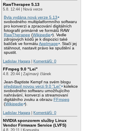
RawTherapee 5.13
5.8. 12:44 | Nová verze
Byla vydána nová verze 5.13
svobodného multiplatformního softwaru
pro konverzi a zpracování digitálních
fotografií primárně ve formátů RAW
RawTherapee
(
Wikipedie
). Vedle
zdrojových kódů je k dispozici také
balíček ve formátu
AppImage
. Stačí jej
stáhnout, nastavit právo ke spuštění a
spustit.
Ladislav Hagara
|
Komentářů: 0
FFmpeg 9.0 "Lei"
4.8. 20:44 | Zajímavý článek
Jean-Baptiste Kempf na svém blogu
představil novou verzi 9.0 "Lei"
kolekce
svobodného softwaru umožňujícího
nahrávání, konverzi a streamovaní
digitálního zvuku a obrazu
FFmpeg
(
Wikipedie
).
Ladislav Hagara
|
Komentářů: 0
NVIDIA sponzorem služby Linux
Vendor Firmware Service (LVFS)
4.8. 20:11 | Komunita