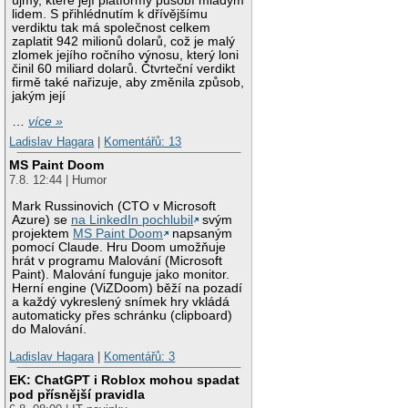
újmy, které její platformy působí mladým
lidem. S přihlédnutím k dřívějšímu
verdiktu tak má společnost celkem
zaplatit 942 milionů dolarů, což je malý
zlomek jejího ročního výnosu, který loni
činil 60 miliard dolarů. Čtvrteční verdikt
firmě také nařizuje, aby změnila způsob,
jakým její
…
více »
Ladislav Hagara
|
Komentářů: 13
MS Paint Doom
7.8. 12:44 | Humor
Mark Russinovich (CTO v Microsoft
Azure) se
na LinkedIn pochlubil
svým
projektem
MS Paint Doom
napsaným
pomocí Claude. Hru Doom umožňuje
hrát v programu Malování (Microsoft
Paint). Malování funguje jako monitor.
Herní engine (ViZDoom) běží na pozadí
a každý vykreslený snímek hry vkládá
automaticky přes schránku (clipboard)
do Malování.
Ladislav Hagara
|
Komentářů: 3
EK: ChatGPT i Roblox mohou spadat
pod přísnější pravidla