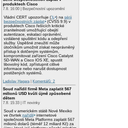
produktech Cisco
7.8. 16:00 | Bezpečnostní upozornění
Vládní CERT upozorňuje (
𝕏
) na
sérii
bezpečnostních záplat
(CVSS 9.9) v
produktech Cisco řešících kritické
zranitelnosti umožňující obejití
autentizace, eskalaci oprávnění,
vzdálené spuštění kódu a odepření
služby. Úspěšné zneužití může
útočníkům umožnit získat neoprávněný
přístup k dotčeným systémům,
kompromitovat zařízení Cisco Catalyst
SD-WAN a Cisco IOS XE, spustit
libovolný kód, zpřístupnit citlivé
informace nebo narušit dostupnost
postižených systémů.
Ladislav Hagara
|
Komentářů: 2
Soud nařídil firmě Meta zaplatit 567
milionů USD kvůli újmě způsobené
dětem
7.8. 15:33 | IT novinky
Soud v americkém státě Nové Mexiko
ve čtvrtek
nařídil
internetové
společnosti Meta Platforms zaplatit 567
milionů dolarů (téměř 12 miliard Kč) za