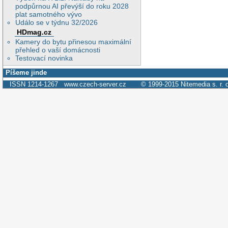
podpůrnou AI převýší do roku 2028
plat samotného vývo
Událo se v týdnu 32/2026
HDmag.cz
Kamery do bytu přinesou maximální
přehled o vaší domácnosti
Testovací novinka
Píšeme jinde
ISSN 1214-1267
www.czech-server.cz
© 1999-2015
Nitemedia s. r. 