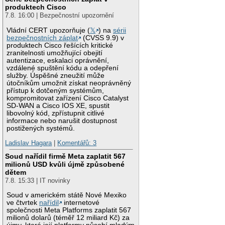
produktech Cisco
7.8. 16:00 | Bezpečnostní upozornění
Vládní CERT upozorňuje (
𝕏
) na
sérii
bezpečnostních záplat
(CVSS 9.9) v
produktech Cisco řešících kritické
zranitelnosti umožňující obejití
autentizace, eskalaci oprávnění,
vzdálené spuštění kódu a odepření
služby. Úspěšné zneužití může
útočníkům umožnit získat neoprávněný
přístup k dotčeným systémům,
kompromitovat zařízení Cisco Catalyst
SD-WAN a Cisco IOS XE, spustit
libovolný kód, zpřístupnit citlivé
informace nebo narušit dostupnost
postižených systémů.
Ladislav Hagara
|
Komentářů: 3
Soud nařídil firmě Meta zaplatit 567
milionů USD kvůli újmě způsobené
dětem
7.8. 15:33 | IT novinky
Soud v americkém státě Nové Mexiko
ve čtvrtek
nařídil
internetové
společnosti Meta Platforms zaplatit 567
milionů dolarů (téměř 12 miliard Kč) za