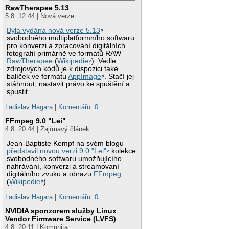
RawTherapee 5.13
5.8. 12:44 | Nová verze
Byla vydána nová verze 5.13
svobodného multiplatformního softwaru
pro konverzi a zpracování digitálních
fotografií primárně ve formátů RAW
RawTherapee
(
Wikipedie
). Vedle
zdrojových kódů je k dispozici také
balíček ve formátu
AppImage
. Stačí jej
stáhnout, nastavit právo ke spuštění a
spustit.
Ladislav Hagara
|
Komentářů: 0
FFmpeg 9.0 "Lei"
4.8. 20:44 | Zajímavý článek
Jean-Baptiste Kempf na svém blogu
představil novou verzi 9.0 "Lei"
kolekce
svobodného softwaru umožňujícího
nahrávání, konverzi a streamovaní
digitálního zvuku a obrazu
FFmpeg
(
Wikipedie
).
Ladislav Hagara
|
Komentářů: 0
NVIDIA sponzorem služby Linux
Vendor Firmware Service (LVFS)
4.8. 20:11 | Komunita