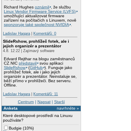
Richard Hughes
oznámil
, že službu
Linux Vendor Firmware Service (LVFS)
umožňující aktualizovat firmware
zařízení na počítačích s Linuxem, nově
sponzoruje také společnost NVIDIA
.
Ladislav Hagara
|
Komentářů: 0
SlideRshow, prohlížeč fotek, ale i
jejich organizér a prezentátor
4.8. 12:22 | Zajímavý software
Edvard Rejthar na blogu zaměstnanců
CZ.NIC
představil
svou aplikaci
SlideRshow
(
GitHub
). Funguje jako
prohlížeč fotek, ale i jako jejich
organizér a prezentátor. Neinstaluje se,
běží přímo v prohlížeči. Bez serveru.
Offline.
Ladislav Hagara
|
Komentářů: 11
Centrum
|
Napsat
|
Starší
Anketa
navrhněte »
Které desktopové prostředí na Linuxu
používáte?
Budgie
(
10%
)