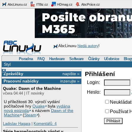
AbcLinuxu.cz
ITBiz.cz
HDmag.cz
AbcPráce.cz
AbcLinuxu
hledá autory
!
Poradna
FAQ
Hardware
Software
Články
Učebnice
Blog
Styl
×
Přihlášení
Zprávičky
napište »
Pracovní nabídky
inzerujte »
Login:
Quake: Dawn of the Machine
Heslo:
včera 04:44 | IT novinky
U příležitosti 30. výročí vydání
Neukládat 
počítačové hry
Quake
byla
vydána
nová epizoda
s názvem
Dawn of the
Používat H
Machine
(
Steam
).
Ladislav Hagara
|
Komentářů: 4
Série bezpečnostních záplat v