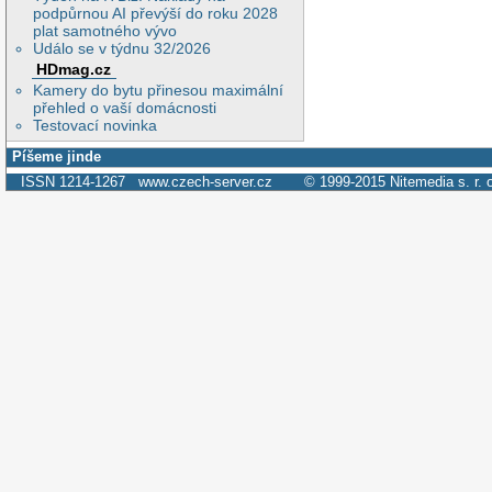
podpůrnou AI převýší do roku 2028
plat samotného vývo
Událo se v týdnu 32/2026
HDmag.cz
Kamery do bytu přinesou maximální
přehled o vaší domácnosti
Testovací novinka
Píšeme jinde
ISSN 1214-1267
www.czech-server.cz
© 1999-2015
Nitemedia s. r. 