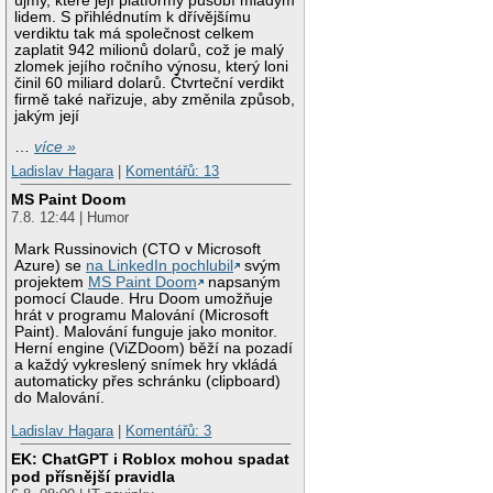
újmy, které její platformy působí mladým
lidem. S přihlédnutím k dřívějšímu
verdiktu tak má společnost celkem
zaplatit 942 milionů dolarů, což je malý
zlomek jejího ročního výnosu, který loni
činil 60 miliard dolarů. Čtvrteční verdikt
firmě také nařizuje, aby změnila způsob,
jakým její
…
více »
Ladislav Hagara
|
Komentářů: 13
MS Paint Doom
7.8. 12:44 | Humor
Mark Russinovich (CTO v Microsoft
Azure) se
na LinkedIn pochlubil
svým
projektem
MS Paint Doom
napsaným
pomocí Claude. Hru Doom umožňuje
hrát v programu Malování (Microsoft
Paint). Malování funguje jako monitor.
Herní engine (ViZDoom) běží na pozadí
a každý vykreslený snímek hry vkládá
automaticky přes schránku (clipboard)
do Malování.
Ladislav Hagara
|
Komentářů: 3
EK: ChatGPT i Roblox mohou spadat
pod přísnější pravidla