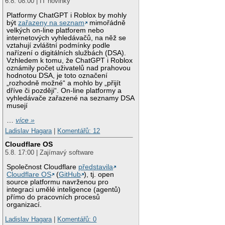
6.8. 08:00 | IT novinky
Platformy ChatGPT i Roblox by mohly
být
zařazeny na seznam
mimořádně
velkých on-line platforem nebo
internetových vyhledávačů, na něž se
vztahují zvláštní podmínky podle
nařízení o digitálních službách (DSA).
Vzhledem k tomu, že ChatGPT i Roblox
oznámily počet uživatelů nad prahovou
hodnotou DSA, je toto označení
„rozhodně možné“ a mohlo by „přijít
dříve či později“. On-line platformy a
vyhledávače zařazené na seznamy DSA
musejí
…
více »
Ladislav Hagara
|
Komentářů: 12
Cloudflare OS
5.8. 17:00 | Zajímavý software
Společnost Cloudflare
představila
Cloudflare OS
(
GitHub
), tj. open
source platformu navrženou pro
integraci umělé inteligence (agentů)
přímo do pracovních procesů
organizací.
Ladislav Hagara
|
Komentářů: 0