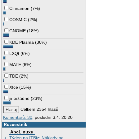
Cinnamon
(
7%
)
COSMIC
(
2%
)
GNOME
(
18%
)
KDE Plasma
(
30%
)
LXQt
(
6%
)
MATE
(
6%
)
TDE
(
2%
)
Xfce
(
15%
)
jiné/žádné
(
23%
)
Celkem 2354 hlasů
Komentářů: 30
, poslední 3.4. 20:20
Rozcestník
AbcLinuxu
Týden na ITBiz: Náklady na