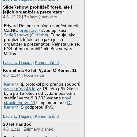
SlideRshow, prohlížeč fotek, ale i
jejich organizér a prezentátor
4.8. 12:22 | Zajímavý software
Edvard Rejthar na blogu zaměstnanců
CZ.NIC
představil
svou aplikaci
SlideRshow
(
GitHub
). Funguje jako
prohlížeč fotek, ale i jako jejich
organizér a prezentátor. Neinstaluje se,
běží přímo v prohlížeči. Bez serveru.
Offline.
Ladislav Hagara
|
Komentářů: 3
Kermit má 45 let. Vydán C-Kermit 11
4.8. 11:44 | Nová verze
Kermit
, tj. protokol pro přenos souborů,
vznikl před 45 lety
. Při této příležitosti
byla po 15 letech od vydání poslední
stabilní verze 9.0.302 vydána
nová
stabilní verze 11
implementace
C-
Kermit
. S podporou IPv6.
Ladislav Hagara
|
Komentářů: 0
20 let Pandoc
4.8. 11:11 | Zajímavý článek