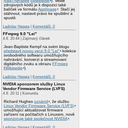
RawTherapee
(
Wikipedie
). Vedle
zdrojových kódů je k dispozici také
balíček ve formátu
AppImage
. Stačí jej
stáhnout, nastavit právo ke spuštění a
spustit.
Ladislav Hagara
|
Komentářů: 0
FFmpeg 9.0 "Lei"
4.8. 20:44 | Zajímavý článek
Jean-Baptiste Kempf na svém blogu
představil novou verzi 9.0 "Lei"
kolekce
svobodného softwaru umožňujícího
nahrávání, konverzi a streamovaní
digitálního zvuku a obrazu
FFmpeg
(
Wikipedie
).
Ladislav Hagara
|
Komentářů: 0
NVIDIA sponzorem služby Linux
Vendor Firmware Service (LVFS)
4.8. 20:11 | Komunita
Richard Hughes
oznámil
, že službu
Linux Vendor Firmware Service (LVFS)
umožňující aktualizovat firmware
zařízení na počítačích s Linuxem, nově
sponzoruje také společnost NVIDIA
.
Ladislav Hagara
|
Komentářů: 0