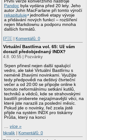
První verze konverzního nástroje
Pandoc
byla vydána před 20 lety. Jeho
autor John MacFarlane při tomto výročí
rekapituluje
jednotlivé etapy vývoje
a přidávání nových funkcí – rozšíření
nejen Markdownu a podporu mnoha
dalších formátů.
|🇵🇸
|
Komentářů: 0
Virtuální Bastlírna vol. 65: Už vám
dorazil předobjednaný INDX?
4.8. 00:55 | Pozvánky
Srpen přinesl nejen další spalující
vedro, ale také Virtuální Bastlírnu s
neméně žhavými novinkami. Využijte
tedy předpovědi na deštivý čtvrteční
večer a od 20:00 se připojte online k
tomuto neformálnímu setkání kutilů,
techniků a vědců, kde se strahovskými
bastlíři proberete nejzajímavější věci, na
které jste narazili za poslední měsíc.
Pokud jde o novinky, řeč zcela jistě
přijde na systém INDX pro tiskárny
Průša, který na konci
…
více »
bkralik
|
Komentářů: 0