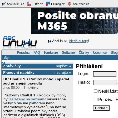
AbcLinuxu.cz
ITBiz.cz
HDmag.cz
AbcPráce.cz
AbcLinuxu
hledá autory
!
Poradna
FAQ
Hardware
Software
Články
Učebnice
Blog
Styl
×
Přihlášení
Zprávičky
napište »
Pracovní nabídky
inzerujte »
Login:
EK: ChatGPT i Roblox mohou spadat
Heslo:
pod přísnější pravidla
dnes 08:00 | IT novinky
Neukládat 
Platformy ChatGPT i Roblox by mohly
být
zařazeny na seznam
mimořádně
Používat H
velkých on-line platforem nebo
internetových vyhledávačů, na něž se
vztahují zvláštní podmínky podle
nařízení o digitálních službách (DSA).