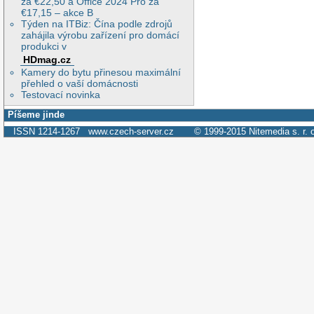
za €22,50 a Office 2024 Pro za
€17,15 – akce B
Týden na ITBiz: Čína podle zdrojů
zahájila výrobu zařízení pro domácí
produkci v
HDmag.cz
Kamery do bytu přinesou maximální
přehled o vaší domácnosti
Testovací novinka
Píšeme jinde
ISSN 1214-1267
www.czech-server.cz
© 1999-2015
Nitemedia s. r. 