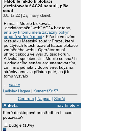
T-Mobile nikdo k blokaci
‚dezinfowebu‘ AC24 nenutil, píše
soud
3.8. 17:22 | Zajímavý článek
Firma T-Mobile blokovala
„dezinformační web“ AC24 bez toho,
aniž by k tomu měla závazný pokyn
orgánů veřejné moci
. Píše to ve svém
rozsudku Městský soud v Praze, který
po čtyřech letech uzavřel kauzu blokace
zmíněného webu. Operátor musí
uhradit škodu ve výši 35 tisíc korun.
Advokát společnosti T-Mobile se snažil i
u odvolacího senátu argumentovat tím,
že firma jednala v dobré víře, když na
stránky omezila přístup poté, co ji k
tomu vyzvalo
…
více »
Ladislav Hagara
|
Komentářů: 57
Centrum
|
Napsat
|
Starší
Anketa
navrhněte »
Které desktopové prostředí na Linuxu
používáte?
Budgie
(
10%
)