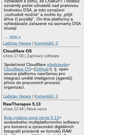
Vzhledem k tomu, že ChatGPT i Roblox
oznámily počet uživatelů nad prahovou
hodnotou DSA, je toto označení
„rozhodně možné“ a mohlo by „přijít
dříve či později“. On-line platformy a
vyhledávače zařazené na seznamy DSA
musejí
…
více »
Ladislav Hagara
|
Komentářů: 0
Cloudflare OS
včera 17:00 | Zajímavý software
Společnost Cloudflare
představila
Cloudflare OS
(
GitHub
), tj. open
source platformu navrženou pro
integraci umělé inteligence (agentů)
přímo do pracovních procesů
organizací.
Ladislav Hagara
|
Komentářů: 0
RawTherapee 5.13
včera 12:44 | Nová verze
Byla vydána nová verze 5.13
svobodného multiplatformního softwaru
pro konverzi a zpracování digitálních
fotografií primárně ve formátů RAW