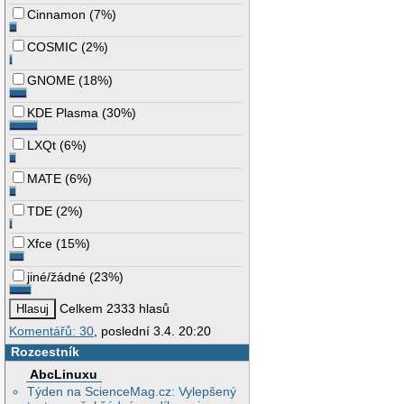
Cinnamon
(
7%
)
COSMIC
(
2%
)
GNOME
(
18%
)
KDE Plasma
(
30%
)
LXQt
(
6%
)
MATE
(
6%
)
TDE
(
2%
)
Xfce
(
15%
)
jiné/žádné
(
23%
)
Celkem 2333 hlasů
Komentářů: 30
, poslední 3.4. 20:20
Rozcestník
AbcLinuxu
Týden na ScienceMag.cz: Vylepšený