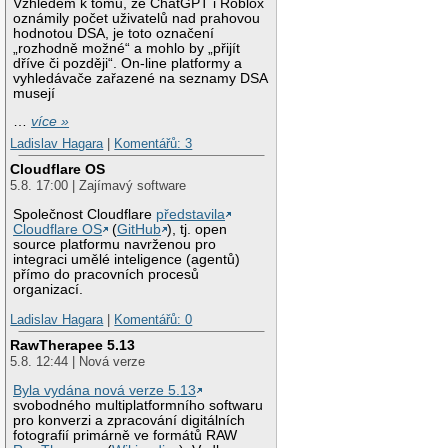
Vzhledem k tomu, že ChatGPT i Roblox
oznámily počet uživatelů nad prahovou
hodnotou DSA, je toto označení
„rozhodně možné“ a mohlo by „přijít
dříve či později“. On-line platformy a
vyhledávače zařazené na seznamy DSA
musejí
…
více »
Ladislav Hagara
|
Komentářů: 3
Cloudflare OS
5.8. 17:00 | Zajímavý software
Společnost Cloudflare
představila
Cloudflare OS
(
GitHub
), tj. open
source platformu navrženou pro
integraci umělé inteligence (agentů)
přímo do pracovních procesů
organizací.
Ladislav Hagara
|
Komentářů: 0
RawTherapee 5.13
5.8. 12:44 | Nová verze
Byla vydána nová verze 5.13
svobodného multiplatformního softwaru
pro konverzi a zpracování digitálních
fotografií primárně ve formátů RAW