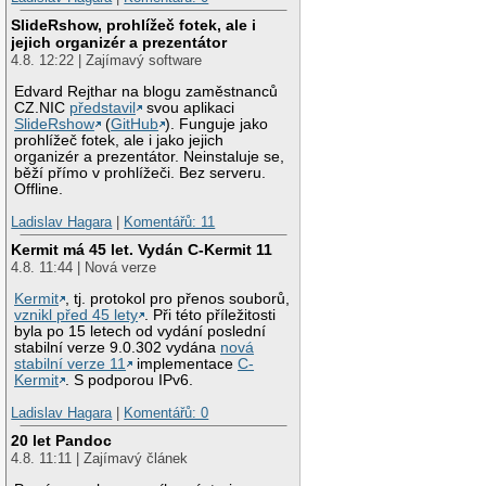
SlideRshow, prohlížeč fotek, ale i
jejich organizér a prezentátor
4.8. 12:22 | Zajímavý software
Edvard Rejthar na blogu zaměstnanců
CZ.NIC
představil
svou aplikaci
SlideRshow
(
GitHub
). Funguje jako
prohlížeč fotek, ale i jako jejich
organizér a prezentátor. Neinstaluje se,
běží přímo v prohlížeči. Bez serveru.
Offline.
Ladislav Hagara
|
Komentářů: 11
Kermit má 45 let. Vydán C-Kermit 11
4.8. 11:44 | Nová verze
Kermit
, tj. protokol pro přenos souborů,
vznikl před 45 lety
. Při této příležitosti
byla po 15 letech od vydání poslední
stabilní verze 9.0.302 vydána
nová
stabilní verze 11
implementace
C-
Kermit
. S podporou IPv6.
Ladislav Hagara
|
Komentářů: 0
20 let Pandoc
4.8. 11:11 | Zajímavý článek