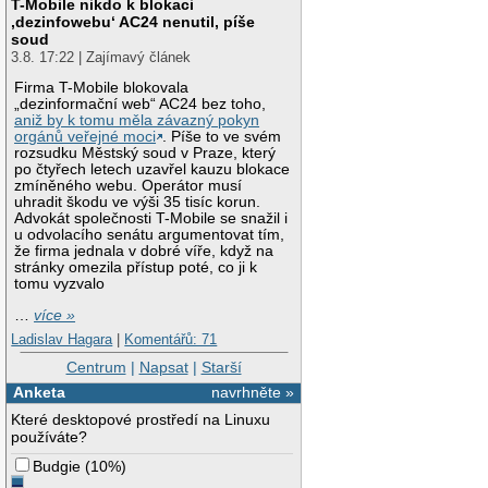
T-Mobile nikdo k blokaci
‚dezinfowebu‘ AC24 nenutil, píše
soud
3.8. 17:22 | Zajímavý článek
Firma T-Mobile blokovala
„dezinformační web“ AC24 bez toho,
aniž by k tomu měla závazný pokyn
orgánů veřejné moci
. Píše to ve svém
rozsudku Městský soud v Praze, který
po čtyřech letech uzavřel kauzu blokace
zmíněného webu. Operátor musí
uhradit škodu ve výši 35 tisíc korun.
Advokát společnosti T-Mobile se snažil i
u odvolacího senátu argumentovat tím,
že firma jednala v dobré víře, když na
stránky omezila přístup poté, co ji k
tomu vyzvalo
…
více »
Ladislav Hagara
|
Komentářů: 71
Centrum
|
Napsat
|
Starší
Anketa
navrhněte »
Které desktopové prostředí na Linuxu
používáte?
Budgie
(
10%
)