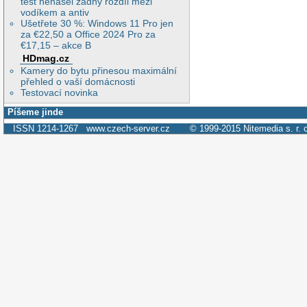
test nenašel žádný rozdíl mezi
vodíkem a antiv
Ušetřete 30 %: Windows 11 Pro jen
za €22,50 a Office 2024 Pro za
€17,15 – akce B
HDmag.cz
Kamery do bytu přinesou maximální
přehled o vaší domácnosti
Testovací novinka
Píšeme jinde
ISSN 1214-1267
www.czech-server.cz
© 1999-2015
Nitemedia s. r. 