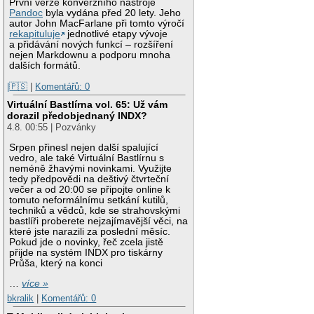
První verze konverzního nástroje
Pandoc
byla vydána před 20 lety. Jeho
autor John MacFarlane při tomto výročí
rekapituluje
jednotlivé etapy vývoje
a přidávání nových funkcí – rozšíření
nejen Markdownu a podporu mnoha
dalších formátů.
|🇵🇸
|
Komentářů: 0
Virtuální Bastlírna vol. 65: Už vám
dorazil předobjednaný INDX?
4.8. 00:55 | Pozvánky
Srpen přinesl nejen další spalující
vedro, ale také Virtuální Bastlírnu s
neméně žhavými novinkami. Využijte
tedy předpovědi na deštivý čtvrteční
večer a od 20:00 se připojte online k
tomuto neformálnímu setkání kutilů,
techniků a vědců, kde se strahovskými
bastlíři proberete nejzajímavější věci, na
které jste narazili za poslední měsíc.
Pokud jde o novinky, řeč zcela jistě
přijde na systém INDX pro tiskárny
Průša, který na konci
…
více »
bkralik
|
Komentářů: 0