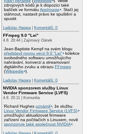
RawTherapee
(
Wikipedie
). Vedle
zdrojových kódů je k dispozici také
balíček ve formátu
AppImage
. Stačí jej
stáhnout, nastavit právo ke spuštění a
spustit.
Ladislav Hagara
|
Komentářů: 0
FFmpeg 9.0 "Lei"
4.8. 20:44 | Zajímavý článek
Jean-Baptiste Kempf na svém blogu
představil novou verzi 9.0 "Lei"
kolekce
svobodného softwaru umožňujícího
nahrávání, konverzi a streamovaní
digitálního zvuku a obrazu
FFmpeg
(
Wikipedie
).
Ladislav Hagara
|
Komentářů: 0
NVIDIA sponzorem služby Linux
Vendor Firmware Service (LVFS)
4.8. 20:11 | Komunita
Richard Hughes
oznámil
, že službu
Linux Vendor Firmware Service (LVFS)
umožňující aktualizovat firmware
zařízení na počítačích s Linuxem, nově
sponzoruje také společnost NVIDIA
.
Ladislav Hagara
|
Komentářů: 0