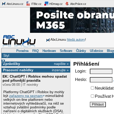
AbcLinuxu.cz
ITBiz.cz
HDmag.cz
AbcPráce.cz
AbcLinuxu
hledá autory
!
Poradna
FAQ
Hardware
Software
Články
Učebnice
Blog
Styl
×
Přihlášení
Zprávičky
napište »
Pracovní nabídky
inzerujte »
Login:
EK: ChatGPT i Roblox mohou spadat
Heslo:
pod přísnější pravidla
včera 08:00 | IT novinky
Neukládat 
Platformy ChatGPT i Roblox by mohly
být
zařazeny na seznam
mimořádně
Používat H
velkých on-line platforem nebo
internetových vyhledávačů, na něž se
vztahují zvláštní podmínky podle
nařízení o digitálních službách (DSA).