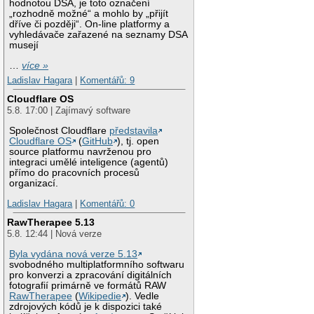
hodnotou DSA, je toto označení
„rozhodně možné“ a mohlo by „přijít
dříve či později“. On-line platformy a
vyhledávače zařazené na seznamy DSA
musejí
…
více »
Ladislav Hagara
|
Komentářů: 9
Cloudflare OS
5.8. 17:00 | Zajímavý software
Společnost Cloudflare
představila
Cloudflare OS
(
GitHub
), tj. open
source platformu navrženou pro
integraci umělé inteligence (agentů)
přímo do pracovních procesů
organizací.
Ladislav Hagara
|
Komentářů: 0
RawTherapee 5.13
5.8. 12:44 | Nová verze
Byla vydána nová verze 5.13
svobodného multiplatformního softwaru
pro konverzi a zpracování digitálních
fotografií primárně ve formátů RAW
RawTherapee
(
Wikipedie
). Vedle
zdrojových kódů je k dispozici také