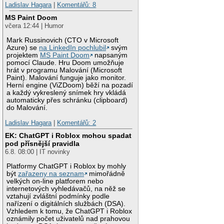
Ladislav Hagara
|
Komentářů: 8
MS Paint Doom
včera 12:44 | Humor
Mark Russinovich (CTO v Microsoft
Azure) se
na LinkedIn pochlubil
svým
projektem
MS Paint Doom
napsaným
pomocí Claude. Hru Doom umožňuje
hrát v programu Malování (Microsoft
Paint). Malování funguje jako monitor.
Herní engine (ViZDoom) běží na pozadí
a každý vykreslený snímek hry vkládá
automaticky přes schránku (clipboard)
do Malování.
Ladislav Hagara
|
Komentářů: 2
EK: ChatGPT i Roblox mohou spadat
pod přísnější pravidla
6.8. 08:00 | IT novinky
Platformy ChatGPT i Roblox by mohly
být
zařazeny na seznam
mimořádně
velkých on-line platforem nebo
internetových vyhledávačů, na něž se
vztahují zvláštní podmínky podle
nařízení o digitálních službách (DSA).
Vzhledem k tomu, že ChatGPT i Roblox
oznámily počet uživatelů nad prahovou