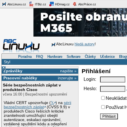
AbcLinuxu.cz
ITBiz.cz
HDmag.cz
AbcPráce.cz
AbcLinuxu
hledá autory
!
Poradna
FAQ
Hardware
Software
Články
Učebnice
Blog
Styl
×
Přihlášení
Zprávičky
napište »
Pracovní nabídky
inzerujte »
Login:
Série bezpečnostních záplat v
Heslo:
produktech Cisco
včera 16:00 | Bezpečnostní upozornění
Neukládat 
Vládní CERT upozorňuje (
𝕏
) na
sérii
bezpečnostních záplat
(CVSS 9.9) v
Používat H
produktech Cisco řešících kritické
zranitelnosti umožňující obejití
autentizace, eskalaci oprávnění,
vzdálené spuštění kódu a odepření