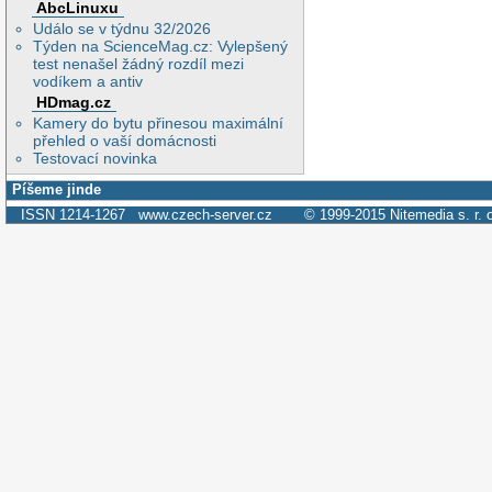
AbcLinuxu
Událo se v týdnu 32/2026
Týden na ScienceMag.cz: Vylepšený
test nenašel žádný rozdíl mezi
vodíkem a antiv
HDmag.cz
Kamery do bytu přinesou maximální
přehled o vaší domácnosti
Testovací novinka
Píšeme jinde
ISSN 1214-1267
www.czech-server.cz
© 1999-2015
Nitemedia s. r. 