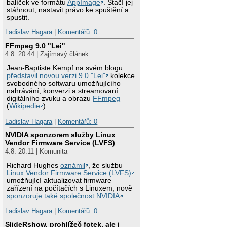
balíček ve formátu
AppImage
. Stačí jej
stáhnout, nastavit právo ke spuštění a
spustit.
Ladislav Hagara
|
Komentářů: 0
FFmpeg 9.0 "Lei"
4.8. 20:44 | Zajímavý článek
Jean-Baptiste Kempf na svém blogu
představil novou verzi 9.0 "Lei"
kolekce
svobodného softwaru umožňujícího
nahrávání, konverzi a streamovaní
digitálního zvuku a obrazu
FFmpeg
(
Wikipedie
).
Ladislav Hagara
|
Komentářů: 0
NVIDIA sponzorem služby Linux
Vendor Firmware Service (LVFS)
4.8. 20:11 | Komunita
Richard Hughes
oznámil
, že službu
Linux Vendor Firmware Service (LVFS)
umožňující aktualizovat firmware
zařízení na počítačích s Linuxem, nově
sponzoruje také společnost NVIDIA
.
Ladislav Hagara
|
Komentářů: 0
SlideRshow, prohlížeč fotek, ale i