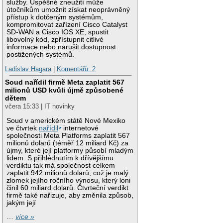
služby. Úspěšné zneužití může
útočníkům umožnit získat neoprávněný
přístup k dotčeným systémům,
kompromitovat zařízení Cisco Catalyst
SD-WAN a Cisco IOS XE, spustit
libovolný kód, zpřístupnit citlivé
informace nebo narušit dostupnost
postižených systémů.
Ladislav Hagara
|
Komentářů: 2
Soud nařídil firmě Meta zaplatit 567
milionů USD kvůli újmě způsobené
dětem
včera 15:33 | IT novinky
Soud v americkém státě Nové Mexiko
ve čtvrtek
nařídil
internetové
společnosti Meta Platforms zaplatit 567
milionů dolarů (téměř 12 miliard Kč) za
újmy, které její platformy působí mladým
lidem. S přihlédnutím k dřívějšímu
verdiktu tak má společnost celkem
zaplatit 942 milionů dolarů, což je malý
zlomek jejího ročního výnosu, který loni
činil 60 miliard dolarů. Čtvrteční verdikt
firmě také nařizuje, aby změnila způsob,
jakým její
…
více »