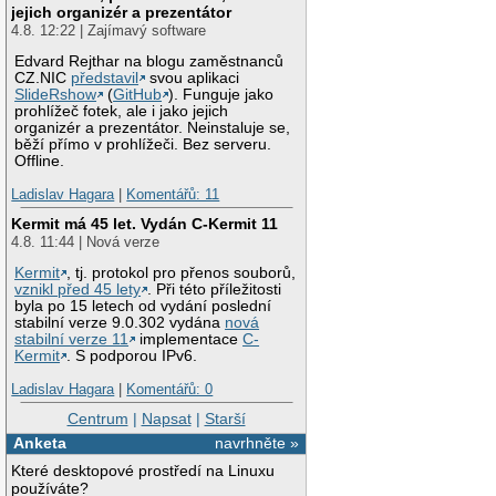
jejich organizér a prezentátor
4.8. 12:22 | Zajímavý software
Edvard Rejthar na blogu zaměstnanců
CZ.NIC
představil
svou aplikaci
SlideRshow
(
GitHub
). Funguje jako
prohlížeč fotek, ale i jako jejich
organizér a prezentátor. Neinstaluje se,
běží přímo v prohlížeči. Bez serveru.
Offline.
Ladislav Hagara
|
Komentářů: 11
Kermit má 45 let. Vydán C-Kermit 11
4.8. 11:44 | Nová verze
Kermit
, tj. protokol pro přenos souborů,
vznikl před 45 lety
. Při této příležitosti
byla po 15 letech od vydání poslední
stabilní verze 9.0.302 vydána
nová
stabilní verze 11
implementace
C-
Kermit
. S podporou IPv6.
Ladislav Hagara
|
Komentářů: 0
Centrum
|
Napsat
|
Starší
Anketa
navrhněte »
Které desktopové prostředí na Linuxu
používáte?