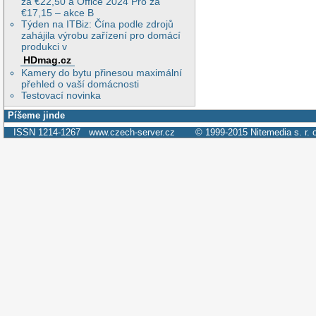
za €22,50 a Office 2024 Pro za
€17,15 – akce B
Týden na ITBiz: Čína podle zdrojů
zahájila výrobu zařízení pro domácí
produkci v
HDmag.cz
Kamery do bytu přinesou maximální
přehled o vaší domácnosti
Testovací novinka
Píšeme jinde
ISSN 1214-1267
www.czech-server.cz
© 1999-2015
Nitemedia s. r. 