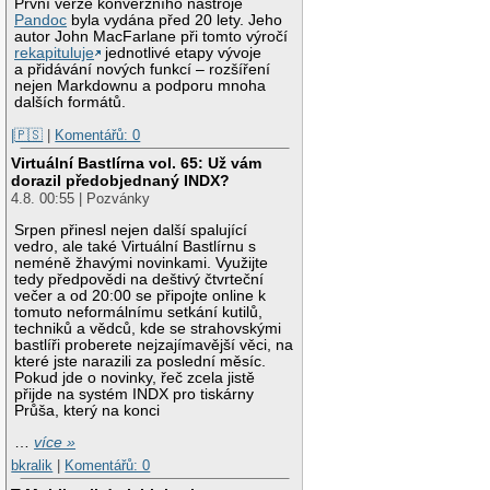
První verze konverzního nástroje
Pandoc
byla vydána před 20 lety. Jeho
autor John MacFarlane při tomto výročí
rekapituluje
jednotlivé etapy vývoje
a přidávání nových funkcí – rozšíření
nejen Markdownu a podporu mnoha
dalších formátů.
|🇵🇸
|
Komentářů: 0
Virtuální Bastlírna vol. 65: Už vám
dorazil předobjednaný INDX?
4.8. 00:55 | Pozvánky
Srpen přinesl nejen další spalující
vedro, ale také Virtuální Bastlírnu s
neméně žhavými novinkami. Využijte
tedy předpovědi na deštivý čtvrteční
večer a od 20:00 se připojte online k
tomuto neformálnímu setkání kutilů,
techniků a vědců, kde se strahovskými
bastlíři proberete nejzajímavější věci, na
které jste narazili za poslední měsíc.
Pokud jde o novinky, řeč zcela jistě
přijde na systém INDX pro tiskárny
Průša, který na konci
…
více »
bkralik
|
Komentářů: 0