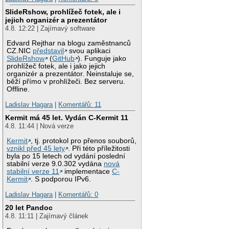
SlideRshow, prohlížeč fotek, ale i
jejich organizér a prezentátor
4.8. 12:22 | Zajímavý software
Edvard Rejthar na blogu zaměstnanců
CZ.NIC
představil
svou aplikaci
SlideRshow
(
GitHub
). Funguje jako
prohlížeč fotek, ale i jako jejich
organizér a prezentátor. Neinstaluje se,
běží přímo v prohlížeči. Bez serveru.
Offline.
Ladislav Hagara
|
Komentářů: 11
Kermit má 45 let. Vydán C-Kermit 11
4.8. 11:44 | Nová verze
Kermit
, tj. protokol pro přenos souborů,
vznikl před 45 lety
. Při této příležitosti
byla po 15 letech od vydání poslední
stabilní verze 9.0.302 vydána
nová
stabilní verze 11
implementace
C-
Kermit
. S podporou IPv6.
Ladislav Hagara
|
Komentářů: 0
20 let Pandoc
4.8. 11:11 | Zajímavý článek