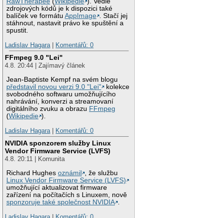
RawTherapee
(
Wikipedie
). Vedle
zdrojových kódů je k dispozici také
balíček ve formátu
AppImage
. Stačí jej
stáhnout, nastavit právo ke spuštění a
spustit.
Ladislav Hagara
|
Komentářů: 0
FFmpeg 9.0 "Lei"
4.8. 20:44 | Zajímavý článek
Jean-Baptiste Kempf na svém blogu
představil novou verzi 9.0 "Lei"
kolekce
svobodného softwaru umožňujícího
nahrávání, konverzi a streamovaní
digitálního zvuku a obrazu
FFmpeg
(
Wikipedie
).
Ladislav Hagara
|
Komentářů: 0
NVIDIA sponzorem služby Linux
Vendor Firmware Service (LVFS)
4.8. 20:11 | Komunita
Richard Hughes
oznámil
, že službu
Linux Vendor Firmware Service (LVFS)
umožňující aktualizovat firmware
zařízení na počítačích s Linuxem, nově
sponzoruje také společnost NVIDIA
.
Ladislav Hagara
|
Komentářů: 0