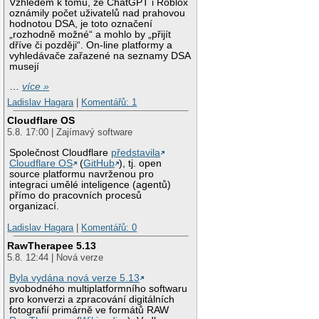
Vzhledem k tomu, že ChatGPT i Roblox
oznámily počet uživatelů nad prahovou
hodnotou DSA, je toto označení
„rozhodně možné“ a mohlo by „přijít
dříve či později“. On-line platformy a
vyhledávače zařazené na seznamy DSA
musejí
…
více »
Ladislav Hagara
|
Komentářů: 1
Cloudflare OS
5.8. 17:00 | Zajímavý software
Společnost Cloudflare
představila
Cloudflare OS
(
GitHub
), tj. open
source platformu navrženou pro
integraci umělé inteligence (agentů)
přímo do pracovních procesů
organizací.
Ladislav Hagara
|
Komentářů: 0
RawTherapee 5.13
5.8. 12:44 | Nová verze
Byla vydána nová verze 5.13
svobodného multiplatformního softwaru
pro konverzi a zpracování digitálních
fotografií primárně ve formátů RAW