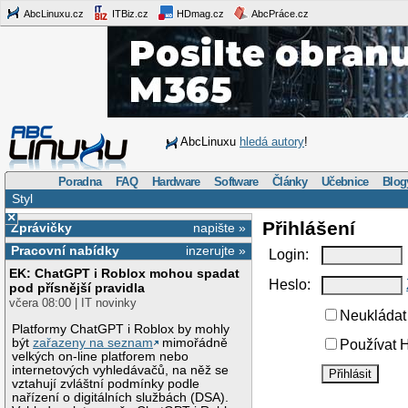
AbcLinuxu.cz
ITBiz.cz
HDmag.cz
AbcPráce.cz
AbcLinuxu
hledá autory
!
Poradna
FAQ
Hardware
Software
Články
Učebnice
Blog
Styl
×
Přihlášení
Zprávičky
napište »
Pracovní nabídky
inzerujte »
Login:
EK: ChatGPT i Roblox mohou spadat
Heslo:
pod přísnější pravidla
včera 08:00 | IT novinky
Neukládat 
Platformy ChatGPT i Roblox by mohly
být
zařazeny na seznam
mimořádně
Používat H
velkých on-line platforem nebo
internetových vyhledávačů, na něž se
vztahují zvláštní podmínky podle
nařízení o digitálních službách (DSA).