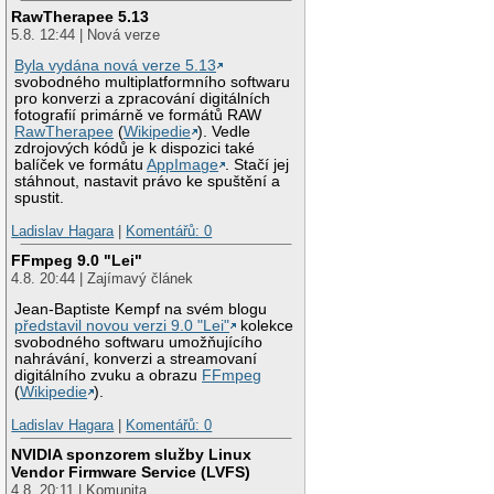
RawTherapee 5.13
5.8. 12:44 | Nová verze
Byla vydána nová verze 5.13
svobodného multiplatformního softwaru
pro konverzi a zpracování digitálních
fotografií primárně ve formátů RAW
RawTherapee
(
Wikipedie
). Vedle
zdrojových kódů je k dispozici také
balíček ve formátu
AppImage
. Stačí jej
stáhnout, nastavit právo ke spuštění a
spustit.
Ladislav Hagara
|
Komentářů: 0
FFmpeg 9.0 "Lei"
4.8. 20:44 | Zajímavý článek
Jean-Baptiste Kempf na svém blogu
představil novou verzi 9.0 "Lei"
kolekce
svobodného softwaru umožňujícího
nahrávání, konverzi a streamovaní
digitálního zvuku a obrazu
FFmpeg
(
Wikipedie
).
Ladislav Hagara
|
Komentářů: 0
NVIDIA sponzorem služby Linux
Vendor Firmware Service (LVFS)
4.8. 20:11 | Komunita