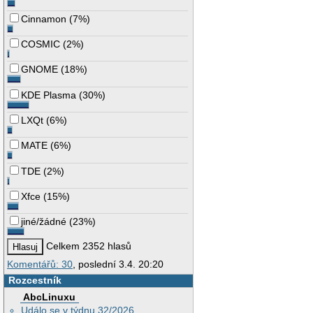
Cinnamon
(
7%
)
COSMIC
(
2%
)
GNOME
(
18%
)
KDE Plasma
(
30%
)
LXQt
(
6%
)
MATE
(
6%
)
TDE
(
2%
)
Xfce
(
15%
)
jiné/žádné
(
23%
)
Celkem 2352 hlasů
Komentářů: 30
, poslední 3.4. 20:20
Rozcestník
AbcLinuxu
Událo se v týdnu 32/2026