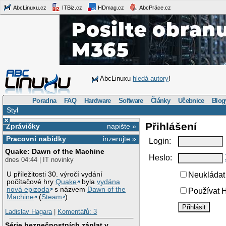
AbcLinuxu.cz
ITBiz.cz
HDmag.cz
AbcPráce.cz
AbcLinuxu
hledá autory
!
Poradna
FAQ
Hardware
Software
Články
Učebnice
Blog
Styl
×
Přihlášení
Zprávičky
napište »
Pracovní nabídky
inzerujte »
Login:
Quake: Dawn of the Machine
Heslo:
dnes 04:44 | IT novinky
U příležitosti 30. výročí vydání
Neukládat 
počítačové hry
Quake
byla
vydána
nová epizoda
s názvem
Dawn of the
Používat H
Machine
(
Steam
).
Ladislav Hagara
|
Komentářů: 3
Série bezpečnostních záplat v