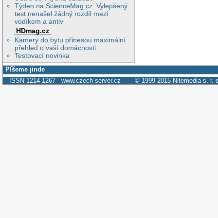
Týden na ScienceMag.cz: Vylepšený
test nenašel žádný rozdíl mezi
vodíkem a antiv
HDmag.cz
Kamery do bytu přinesou maximální
přehled o vaší domácnosti
Testovací novinka
Píšeme jinde
ISSN 1214-1267
www.czech-server.cz
© 1999-2015
Nitemedia s. r. 