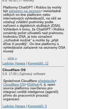
6.8. 08:00 | IT novinky
Platformy ChatGPT i Roblox by mohly
být
zařazeny na seznam
mimořádně
velkých on-line platforem nebo
internetových vyhledávačů, na něž se
vztahují zvláštní podmínky podle
nařízení o digitálních službách (DSA).
Vzhledem k tomu, že ChatGPT i Roblox
oznámily počet uživatelů nad prahovou
hodnotou DSA, je toto označení
„rozhodně možné“ a mohlo by „přijít
dříve či později“. On-line platformy a
vyhledávače zařazené na seznamy DSA
musejí
…
více »
Ladislav Hagara
|
Komentářů: 12
Cloudflare OS
5.8. 17:00 | Zajímavý software
Společnost Cloudflare
představila
Cloudflare OS
(
GitHub
), tj. open
source platformu navrženou pro
integraci umělé inteligence (agentů)
přímo do pracovních procesů
organizací.
Ladislav Hagara
|
Komentářů: 0