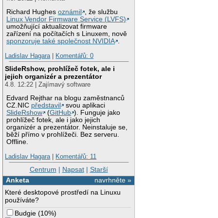
Richard Hughes
oznámil
, že službu
Linux Vendor Firmware Service (LVFS)
umožňující aktualizovat firmware
zařízení na počítačích s Linuxem, nově
sponzoruje také společnost NVIDIA
.
Ladislav Hagara
|
Komentářů: 0
SlideRshow, prohlížeč fotek, ale i
jejich organizér a prezentátor
4.8. 12:22 | Zajímavý software
Edvard Rejthar na blogu zaměstnanců
CZ.NIC
představil
svou aplikaci
SlideRshow
(
GitHub
). Funguje jako
prohlížeč fotek, ale i jako jejich
organizér a prezentátor. Neinstaluje se,
běží přímo v prohlížeči. Bez serveru.
Offline.
Ladislav Hagara
|
Komentářů: 11
Centrum
|
Napsat
|
Starší
Anketa
navrhněte »
Které desktopové prostředí na Linuxu
používáte?
Budgie
(
10%
)