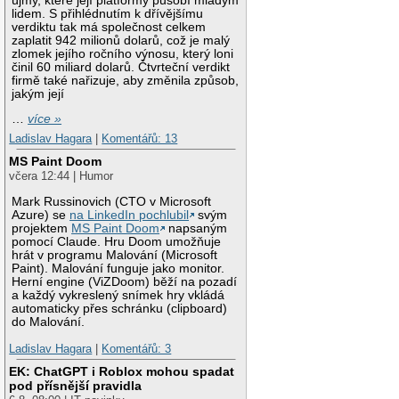
újmy, které její platformy působí mladým
lidem. S přihlédnutím k dřívějšímu
verdiktu tak má společnost celkem
zaplatit 942 milionů dolarů, což je malý
zlomek jejího ročního výnosu, který loni
činil 60 miliard dolarů. Čtvrteční verdikt
firmě také nařizuje, aby změnila způsob,
jakým její
…
více »
Ladislav Hagara
|
Komentářů: 13
MS Paint Doom
včera 12:44 | Humor
Mark Russinovich (CTO v Microsoft
Azure) se
na LinkedIn pochlubil
svým
projektem
MS Paint Doom
napsaným
pomocí Claude. Hru Doom umožňuje
hrát v programu Malování (Microsoft
Paint). Malování funguje jako monitor.
Herní engine (ViZDoom) běží na pozadí
a každý vykreslený snímek hry vkládá
automaticky přes schránku (clipboard)
do Malování.
Ladislav Hagara
|
Komentářů: 3
EK: ChatGPT i Roblox mohou spadat
pod přísnější pravidla