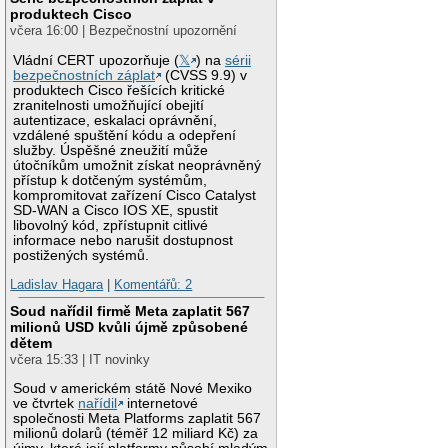
produktech Cisco
včera 16:00 | Bezpečnostní upozornění
Vládní CERT upozorňuje (
𝕏
) na
sérii
bezpečnostních záplat
(CVSS 9.9) v
produktech Cisco řešících kritické
zranitelnosti umožňující obejití
autentizace, eskalaci oprávnění,
vzdálené spuštění kódu a odepření
služby. Úspěšné zneužití může
útočníkům umožnit získat neoprávněný
přístup k dotčeným systémům,
kompromitovat zařízení Cisco Catalyst
SD-WAN a Cisco IOS XE, spustit
libovolný kód, zpřístupnit citlivé
informace nebo narušit dostupnost
postižených systémů.
Ladislav Hagara
|
Komentářů: 2
Soud nařídil firmě Meta zaplatit 567
milionů USD kvůli újmě způsobené
dětem
včera 15:33 | IT novinky
Soud v americkém státě Nové Mexiko
ve čtvrtek
nařídil
internetové
společnosti Meta Platforms zaplatit 567
milionů dolarů (téměř 12 miliard Kč) za