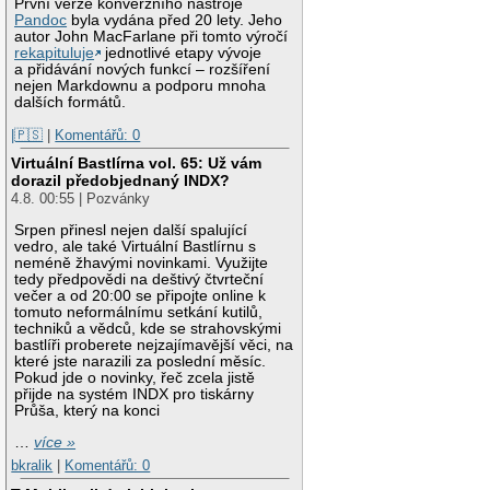
První verze konverzního nástroje
Pandoc
byla vydána před 20 lety. Jeho
autor John MacFarlane při tomto výročí
rekapituluje
jednotlivé etapy vývoje
a přidávání nových funkcí – rozšíření
nejen Markdownu a podporu mnoha
dalších formátů.
|🇵🇸
|
Komentářů: 0
Virtuální Bastlírna vol. 65: Už vám
dorazil předobjednaný INDX?
4.8. 00:55 | Pozvánky
Srpen přinesl nejen další spalující
vedro, ale také Virtuální Bastlírnu s
neméně žhavými novinkami. Využijte
tedy předpovědi na deštivý čtvrteční
večer a od 20:00 se připojte online k
tomuto neformálnímu setkání kutilů,
techniků a vědců, kde se strahovskými
bastlíři proberete nejzajímavější věci, na
které jste narazili za poslední měsíc.
Pokud jde o novinky, řeč zcela jistě
přijde na systém INDX pro tiskárny
Průša, který na konci
…
více »
bkralik
|
Komentářů: 0