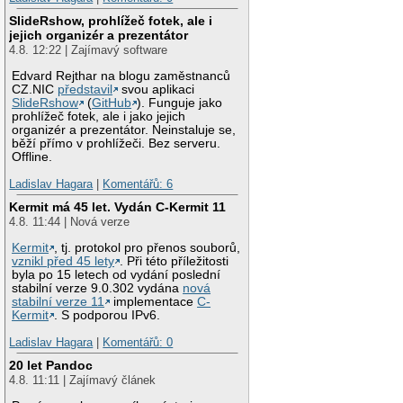
SlideRshow, prohlížeč fotek, ale i
jejich organizér a prezentátor
4.8. 12:22 | Zajímavý software
Edvard Rejthar na blogu zaměstnanců
CZ.NIC
představil
svou aplikaci
SlideRshow
(
GitHub
). Funguje jako
prohlížeč fotek, ale i jako jejich
organizér a prezentátor. Neinstaluje se,
běží přímo v prohlížeči. Bez serveru.
Offline.
Ladislav Hagara
|
Komentářů: 6
Kermit má 45 let. Vydán C-Kermit 11
4.8. 11:44 | Nová verze
Kermit
, tj. protokol pro přenos souborů,
vznikl před 45 lety
. Při této příležitosti
byla po 15 letech od vydání poslední
stabilní verze 9.0.302 vydána
nová
stabilní verze 11
implementace
C-
Kermit
. S podporou IPv6.
Ladislav Hagara
|
Komentářů: 0
20 let Pandoc
4.8. 11:11 | Zajímavý článek