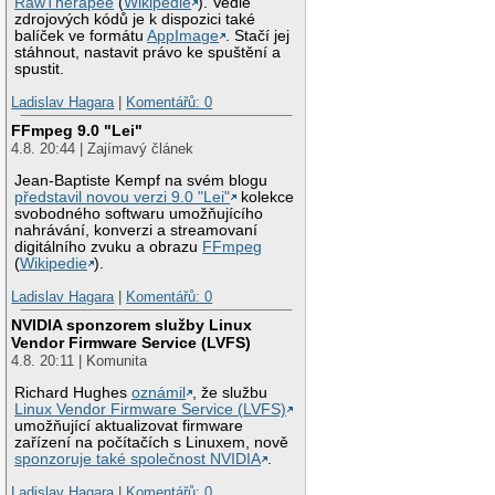
RawTherapee
(
Wikipedie
). Vedle
zdrojových kódů je k dispozici také
balíček ve formátu
AppImage
. Stačí jej
stáhnout, nastavit právo ke spuštění a
spustit.
Ladislav Hagara
|
Komentářů: 0
FFmpeg 9.0 "Lei"
4.8. 20:44 | Zajímavý článek
Jean-Baptiste Kempf na svém blogu
představil novou verzi 9.0 "Lei"
kolekce
svobodného softwaru umožňujícího
nahrávání, konverzi a streamovaní
digitálního zvuku a obrazu
FFmpeg
(
Wikipedie
).
Ladislav Hagara
|
Komentářů: 0
NVIDIA sponzorem služby Linux
Vendor Firmware Service (LVFS)
4.8. 20:11 | Komunita
Richard Hughes
oznámil
, že službu
Linux Vendor Firmware Service (LVFS)
umožňující aktualizovat firmware
zařízení na počítačích s Linuxem, nově
sponzoruje také společnost NVIDIA
.
Ladislav Hagara
|
Komentářů: 0