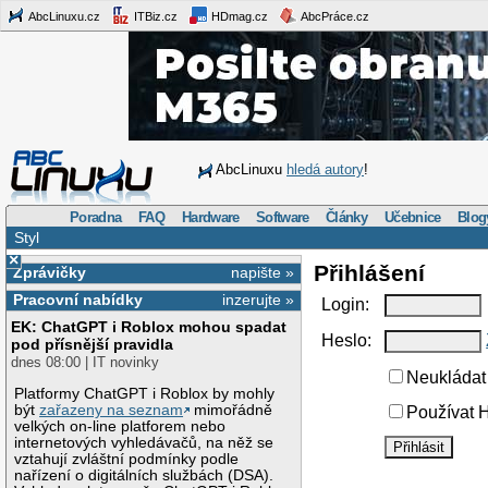
AbcLinuxu.cz
ITBiz.cz
HDmag.cz
AbcPráce.cz
AbcLinuxu
hledá autory
!
Poradna
FAQ
Hardware
Software
Články
Učebnice
Blog
Styl
×
Přihlášení
Zprávičky
napište »
Pracovní nabídky
inzerujte »
Login:
EK: ChatGPT i Roblox mohou spadat
Heslo:
pod přísnější pravidla
dnes 08:00 | IT novinky
Neukládat 
Platformy ChatGPT i Roblox by mohly
být
zařazeny na seznam
mimořádně
Používat H
velkých on-line platforem nebo
internetových vyhledávačů, na něž se
vztahují zvláštní podmínky podle
nařízení o digitálních službách (DSA).