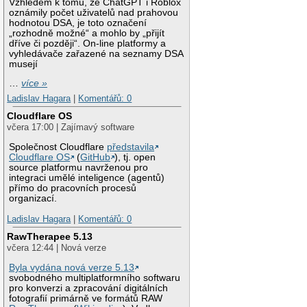
Vzhledem k tomu, že ChatGPT i Roblox
oznámily počet uživatelů nad prahovou
hodnotou DSA, je toto označení
„rozhodně možné“ a mohlo by „přijít
dříve či později“. On-line platformy a
vyhledávače zařazené na seznamy DSA
musejí
…
více »
Ladislav Hagara
|
Komentářů: 0
Cloudflare OS
včera 17:00 | Zajímavý software
Společnost Cloudflare
představila
Cloudflare OS
(
GitHub
), tj. open
source platformu navrženou pro
integraci umělé inteligence (agentů)
přímo do pracovních procesů
organizací.
Ladislav Hagara
|
Komentářů: 0
RawTherapee 5.13
včera 12:44 | Nová verze
Byla vydána nová verze 5.13
svobodného multiplatformního softwaru
pro konverzi a zpracování digitálních
fotografií primárně ve formátů RAW