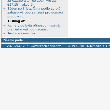
za €22,50 a Office 2024 Pro za
€17,15 – akce B
Týden na ITBiz: Čína podle zdrojů
zahájila výrobu zařízení pro domácí
produkci v
HDmag.cz
Kamery do bytu přinesou maximální
přehled o vaší domácnosti
Testovací novinka
Píšeme jinde
ISSN 1214-1267
www.czech-server.cz
© 1999-2015
Nitemedia s. r. 