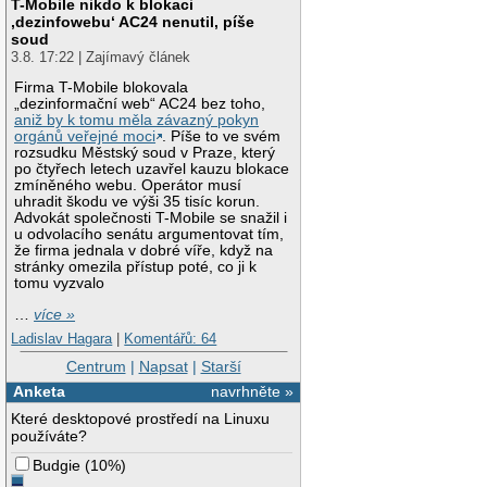
T-Mobile nikdo k blokaci
‚dezinfowebu‘ AC24 nenutil, píše
soud
3.8. 17:22 | Zajímavý článek
Firma T-Mobile blokovala
„dezinformační web“ AC24 bez toho,
aniž by k tomu měla závazný pokyn
orgánů veřejné moci
. Píše to ve svém
rozsudku Městský soud v Praze, který
po čtyřech letech uzavřel kauzu blokace
zmíněného webu. Operátor musí
uhradit škodu ve výši 35 tisíc korun.
Advokát společnosti T-Mobile se snažil i
u odvolacího senátu argumentovat tím,
že firma jednala v dobré víře, když na
stránky omezila přístup poté, co ji k
tomu vyzvalo
…
více »
Ladislav Hagara
|
Komentářů: 64
Centrum
|
Napsat
|
Starší
Anketa
navrhněte »
Které desktopové prostředí na Linuxu
používáte?
Budgie
(
10%
)