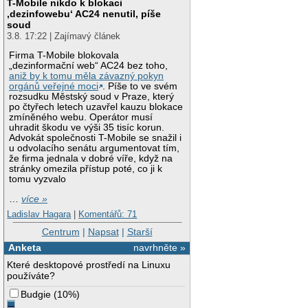
T-Mobile nikdo k blokaci
‚dezinfowebu‘ AC24 nenutil, píše
soud
3.8. 17:22 | Zajímavý článek
Firma T-Mobile blokovala
„dezinformační web“ AC24 bez toho,
aniž by k tomu měla závazný pokyn
orgánů veřejné moci
. Píše to ve svém
rozsudku Městský soud v Praze, který
po čtyřech letech uzavřel kauzu blokace
zmíněného webu. Operátor musí
uhradit škodu ve výši 35 tisíc korun.
Advokát společnosti T-Mobile se snažil i
u odvolacího senátu argumentovat tím,
že firma jednala v dobré víře, když na
stránky omezila přístup poté, co ji k
tomu vyzvalo
…
více »
Ladislav Hagara
|
Komentářů: 71
Centrum
|
Napsat
|
Starší
Anketa
navrhněte »
Které desktopové prostředí na Linuxu
používáte?
Budgie
(
10%
)