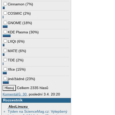
Cinnamon
(
7%
)
COSMIC
(
2%
)
GNOME
(
18%
)
KDE Plasma
(
30%
)
LXQt
(
6%
)
MATE
(
6%
)
TDE
(
2%
)
Xfce
(
15%
)
jiné/žádné
(
23%
)
Celkem 2335 hlasů
Komentářů: 30
, poslední 3.4. 20:20
Rozcestník
AbcLinuxu
Týden na ScienceMag.cz: Vylepšený