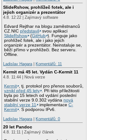
SlideRshow, prohlížeč fotek, ale i
jejich organizér a prezentátor
4.8. 12:22 | Zajímavý software
Edvard Rejthar na blogu zaměstnanců
CZ.NIC
představil
svou aplikaci
SlideRshow
(
GitHub
). Funguje jako
prohlížeč fotek, ale i jako jejich
organizér a prezentátor. Neinstaluje se,
běží přímo v prohlížeči. Bez serveru.
Offline.
Ladislav Hagara
|
Komentářů: 11
Kermit má 45 let. Vydán C-Kermit 11
4.8. 11:44 | Nová verze
Kermit
, tj. protokol pro přenos souborů,
vznikl před 45 lety
. Při této příležitosti
byla po 15 letech od vydání poslední
stabilní verze 9.0.302 vydána
nová
stabilní verze 11
implementace
C-
Kermit
. S podporou IPv6.
Ladislav Hagara
|
Komentářů: 0
20 let Pandoc
4.8. 11:11 | Zajímavý článek