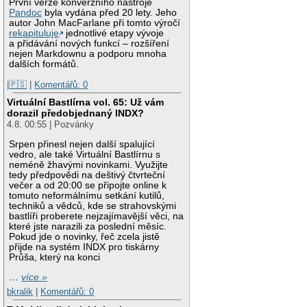
První verze konverzního nástroje
Pandoc
byla vydána před 20 lety. Jeho
autor John MacFarlane při tomto výročí
rekapituluje
jednotlivé etapy vývoje
a přidávání nových funkcí – rozšíření
nejen Markdownu a podporu mnoha
dalších formátů.
|🇵🇸
|
Komentářů: 0
Virtuální Bastlírna vol. 65: Už vám
dorazil předobjednaný INDX?
4.8. 00:55 | Pozvánky
Srpen přinesl nejen další spalující
vedro, ale také Virtuální Bastlírnu s
neméně žhavými novinkami. Využijte
tedy předpovědi na deštivý čtvrteční
večer a od 20:00 se připojte online k
tomuto neformálnímu setkání kutilů,
techniků a vědců, kde se strahovskými
bastlíři proberete nejzajímavější věci, na
které jste narazili za poslední měsíc.
Pokud jde o novinky, řeč zcela jistě
přijde na systém INDX pro tiskárny
Průša, který na konci
…
více »
bkralik
|
Komentářů: 0