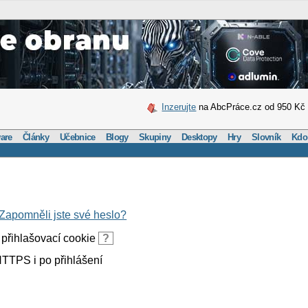
Inzerujte
na AbcPráce.cz od 950 Kč
are
Články
Učebnice
Blogy
Skupiny
Desktopy
Hry
Slovník
Kdo
Zapomněli jste své heslo?
přihlašovací cookie
?
TTPS i po přihlášení