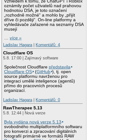
Vzhledem k tomu, že ChatGPT i Roblox
oznámily počet uživatelů nad prahovou
hodnotou DSA, je toto označení
„rozhodně možné“ a mohlo by „přijít
dříve či později“. On-line platformy a
vyhledávače zařazené na seznamy DSA
musejí
…
více »
Ladislav Hagara
|
Komentářů: 4
Cloudflare OS
5.8. 17:00 | Zajímavý software
Společnost Cloudflare
představila
Cloudflare OS
(
GitHub
), tj. open
source platformu navrženou pro
integraci umělé inteligence (agentů)
přímo do pracovních procesů
organizací.
Ladislav Hagara
|
Komentářů: 0
RawTherapee 5.13
5.8. 12:44 | Nová verze
Byla vydána nová verze 5.13
svobodného multiplatformního softwaru
pro konverzi a zpracování digitálních
fotografií primárně ve formátů RAW