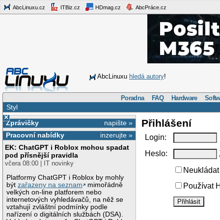
AbcLinuxu.cz
ITBiz.cz
HDmag.cz
AbcPráce.cz
AbcLinuxu
hledá autory
!
Poradna
FAQ
Hardware
Softw
Styl
×
Přihlášení
Zprávičky
napište »
Pracovní nabídky
inzerujte »
Login:
EK: ChatGPT i Roblox mohou spadat
Heslo:
pod přísnější pravidla
včera 08:00 | IT novinky
Neukládat 
Platformy ChatGPT i Roblox by mohly
být
zařazeny na seznam
mimořádně
Používat H
velkých on-line platforem nebo
internetových vyhledávačů, na něž se
vztahují zvláštní podmínky podle
nařízení o digitálních službách (DSA).