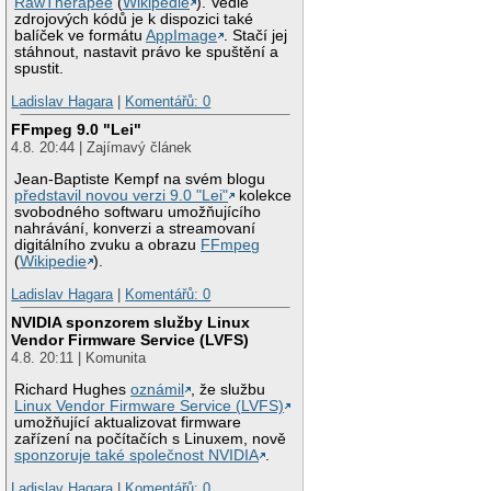
RawTherapee
(
Wikipedie
). Vedle
zdrojových kódů je k dispozici také
balíček ve formátu
AppImage
. Stačí jej
stáhnout, nastavit právo ke spuštění a
spustit.
Ladislav Hagara
|
Komentářů: 0
FFmpeg 9.0 "Lei"
4.8. 20:44 | Zajímavý článek
Jean-Baptiste Kempf na svém blogu
představil novou verzi 9.0 "Lei"
kolekce
svobodného softwaru umožňujícího
nahrávání, konverzi a streamovaní
digitálního zvuku a obrazu
FFmpeg
(
Wikipedie
).
Ladislav Hagara
|
Komentářů: 0
NVIDIA sponzorem služby Linux
Vendor Firmware Service (LVFS)
4.8. 20:11 | Komunita
Richard Hughes
oznámil
, že službu
Linux Vendor Firmware Service (LVFS)
umožňující aktualizovat firmware
zařízení na počítačích s Linuxem, nově
sponzoruje také společnost NVIDIA
.
Ladislav Hagara
|
Komentářů: 0