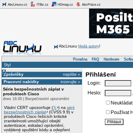
AbcLinuxu.cz
ITBiz.cz
HDmag.cz
AbcPráce.cz
AbcLinuxu
hledá autory
!
Poradna
FAQ
Hardware
Softw
Styl
×
Přihlášení
Zprávičky
napište »
Pracovní nabídky
inzerujte »
Login:
Série bezpečnostních záplat v
Heslo:
produktech Cisco
dnes 16:00 | Bezpečnostní upozornění
Neukládat 
Vládní CERT upozorňuje (
𝕏
) na
sérii
bezpečnostních záplat
(CVSS 9.9) v
Používat H
produktech Cisco řešících kritické
zranitelnosti umožňující obejití
autentizace, eskalaci oprávnění,
vzdálené spuštění kódu a odepření