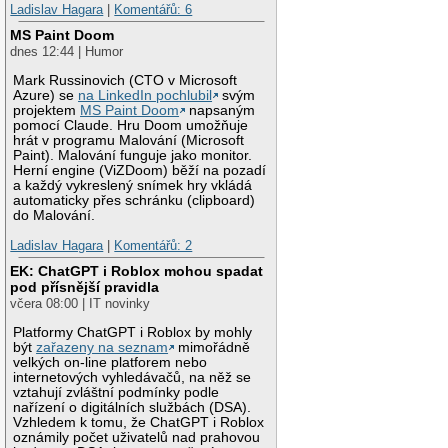
Ladislav Hagara
|
Komentářů: 6
MS Paint Doom
dnes 12:44 | Humor
Mark Russinovich (CTO v Microsoft
Azure) se
na LinkedIn pochlubil
svým
projektem
MS Paint Doom
napsaným
pomocí Claude. Hru Doom umožňuje
hrát v programu Malování (Microsoft
Paint). Malování funguje jako monitor.
Herní engine (ViZDoom) běží na pozadí
a každý vykreslený snímek hry vkládá
automaticky přes schránku (clipboard)
do Malování.
Ladislav Hagara
|
Komentářů: 2
EK: ChatGPT i Roblox mohou spadat
pod přísnější pravidla
včera 08:00 | IT novinky
Platformy ChatGPT i Roblox by mohly
být
zařazeny na seznam
mimořádně
velkých on-line platforem nebo
internetových vyhledávačů, na něž se
vztahují zvláštní podmínky podle
nařízení o digitálních službách (DSA).
Vzhledem k tomu, že ChatGPT i Roblox
oznámily počet uživatelů nad prahovou