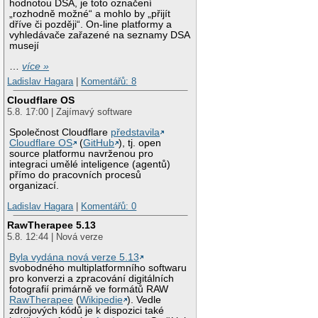
hodnotou DSA, je toto označení
„rozhodně možné“ a mohlo by „přijít
dříve či později“. On-line platformy a
vyhledávače zařazené na seznamy DSA
musejí
…
více »
Ladislav Hagara
|
Komentářů: 8
Cloudflare OS
5.8. 17:00 | Zajímavý software
Společnost Cloudflare
představila
Cloudflare OS
(
GitHub
), tj. open
source platformu navrženou pro
integraci umělé inteligence (agentů)
přímo do pracovních procesů
organizací.
Ladislav Hagara
|
Komentářů: 0
RawTherapee 5.13
5.8. 12:44 | Nová verze
Byla vydána nová verze 5.13
svobodného multiplatformního softwaru
pro konverzi a zpracování digitálních
fotografií primárně ve formátů RAW
RawTherapee
(
Wikipedie
). Vedle
zdrojových kódů je k dispozici také