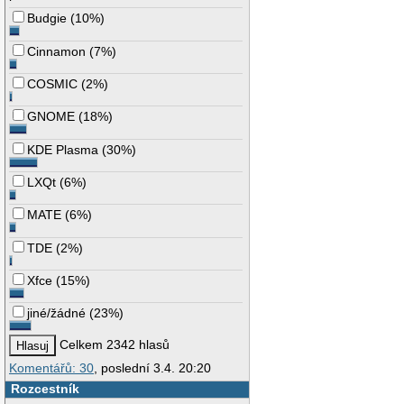
Budgie
(
10%
)
Cinnamon
(
7%
)
COSMIC
(
2%
)
GNOME
(
18%
)
KDE Plasma
(
30%
)
LXQt
(
6%
)
MATE
(
6%
)
TDE
(
2%
)
Xfce
(
15%
)
jiné/žádné
(
23%
)
Celkem 2342 hlasů
Komentářů: 30
, poslední 3.4. 20:20
Rozcestník