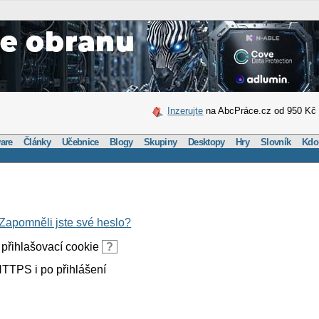
Inzerujte
na AbcPráce.cz od 950 Kč
are
Články
Učebnice
Blogy
Skupiny
Desktopy
Hry
Slovník
Kdo
Zapomněli jste své heslo?
přihlašovací cookie
?
TTPS i po přihlášení