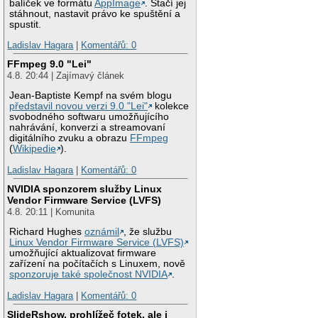
balíček ve formátu
AppImage
. Stačí jej
stáhnout, nastavit právo ke spuštění a
spustit.
Ladislav Hagara
|
Komentářů: 0
FFmpeg 9.0 "Lei"
4.8. 20:44 | Zajímavý článek
Jean-Baptiste Kempf na svém blogu
představil novou verzi 9.0 "Lei"
kolekce
svobodného softwaru umožňujícího
nahrávání, konverzi a streamovaní
digitálního zvuku a obrazu
FFmpeg
(
Wikipedie
).
Ladislav Hagara
|
Komentářů: 0
NVIDIA sponzorem služby Linux
Vendor Firmware Service (LVFS)
4.8. 20:11 | Komunita
Richard Hughes
oznámil
, že službu
Linux Vendor Firmware Service (LVFS)
umožňující aktualizovat firmware
zařízení na počítačích s Linuxem, nově
sponzoruje také společnost NVIDIA
.
Ladislav Hagara
|
Komentářů: 0
SlideRshow, prohlížeč fotek, ale i