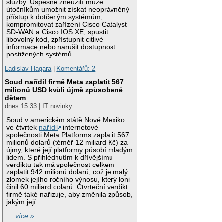
služby. Úspěšné zneužití může
útočníkům umožnit získat neoprávněný
přístup k dotčeným systémům,
kompromitovat zařízení Cisco Catalyst
SD-WAN a Cisco IOS XE, spustit
libovolný kód, zpřístupnit citlivé
informace nebo narušit dostupnost
postižených systémů.
Ladislav Hagara
|
Komentářů: 2
Soud nařídil firmě Meta zaplatit 567
milionů USD kvůli újmě způsobené
dětem
dnes 15:33 | IT novinky
Soud v americkém státě Nové Mexiko
ve čtvrtek
nařídil
internetové
společnosti Meta Platforms zaplatit 567
milionů dolarů (téměř 12 miliard Kč) za
újmy, které její platformy působí mladým
lidem. S přihlédnutím k dřívějšímu
verdiktu tak má společnost celkem
zaplatit 942 milionů dolarů, což je malý
zlomek jejího ročního výnosu, který loni
činil 60 miliard dolarů. Čtvrteční verdikt
firmě také nařizuje, aby změnila způsob,
jakým její
…
více »