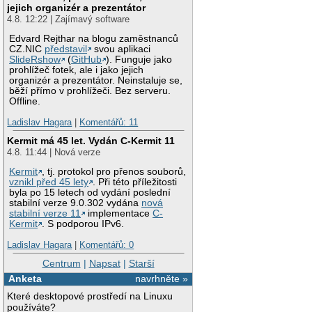
jejich organizér a prezentátor
4.8. 12:22 | Zajímavý software
Edvard Rejthar na blogu zaměstnanců
CZ.NIC
představil
svou aplikaci
SlideRshow
(
GitHub
). Funguje jako
prohlížeč fotek, ale i jako jejich
organizér a prezentátor. Neinstaluje se,
běží přímo v prohlížeči. Bez serveru.
Offline.
Ladislav Hagara
|
Komentářů: 11
Kermit má 45 let. Vydán C-Kermit 11
4.8. 11:44 | Nová verze
Kermit
, tj. protokol pro přenos souborů,
vznikl před 45 lety
. Při této příležitosti
byla po 15 letech od vydání poslední
stabilní verze 9.0.302 vydána
nová
stabilní verze 11
implementace
C-
Kermit
. S podporou IPv6.
Ladislav Hagara
|
Komentářů: 0
Centrum
|
Napsat
|
Starší
Anketa
navrhněte »
Které desktopové prostředí na Linuxu
používáte?