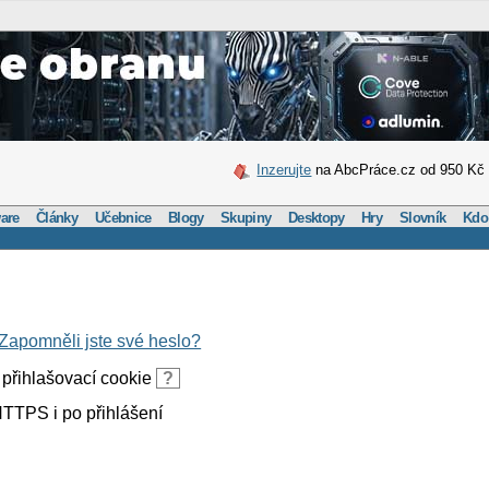
Inzerujte
na AbcPráce.cz od 950 Kč
are
Články
Učebnice
Blogy
Skupiny
Desktopy
Hry
Slovník
Kdo
Zapomněli jste své heslo?
přihlašovací cookie
?
TTPS i po přihlášení