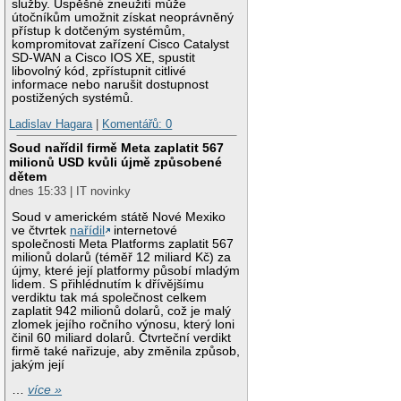
služby. Úspěšné zneužití může
útočníkům umožnit získat neoprávněný
přístup k dotčeným systémům,
kompromitovat zařízení Cisco Catalyst
SD-WAN a Cisco IOS XE, spustit
libovolný kód, zpřístupnit citlivé
informace nebo narušit dostupnost
postižených systémů.
Ladislav Hagara
|
Komentářů: 0
Soud nařídil firmě Meta zaplatit 567
milionů USD kvůli újmě způsobené
dětem
dnes 15:33 | IT novinky
Soud v americkém státě Nové Mexiko
ve čtvrtek
nařídil
internetové
společnosti Meta Platforms zaplatit 567
milionů dolarů (téměř 12 miliard Kč) za
újmy, které její platformy působí mladým
lidem. S přihlédnutím k dřívějšímu
verdiktu tak má společnost celkem
zaplatit 942 milionů dolarů, což je malý
zlomek jejího ročního výnosu, který loni
činil 60 miliard dolarů. Čtvrteční verdikt
firmě také nařizuje, aby změnila způsob,
jakým její
…
více »