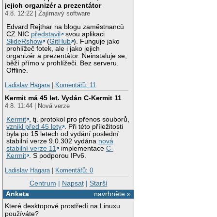
jejich organizér a prezentátor
4.8. 12:22 | Zajímavý software
Edvard Rejthar na blogu zaměstnanců
CZ.NIC
představil
svou aplikaci
SlideRshow
(
GitHub
). Funguje jako
prohlížeč fotek, ale i jako jejich
organizér a prezentátor. Neinstaluje se,
běží přímo v prohlížeči. Bez serveru.
Offline.
Ladislav Hagara
|
Komentářů: 11
Kermit má 45 let. Vydán C-Kermit 11
4.8. 11:44 | Nová verze
Kermit
, tj. protokol pro přenos souborů,
vznikl před 45 lety
. Při této příležitosti
byla po 15 letech od vydání poslední
stabilní verze 9.0.302 vydána
nová
stabilní verze 11
implementace
C-
Kermit
. S podporou IPv6.
Ladislav Hagara
|
Komentářů: 0
Centrum
|
Napsat
|
Starší
Anketa
navrhněte »
Které desktopové prostředí na Linuxu
používáte?