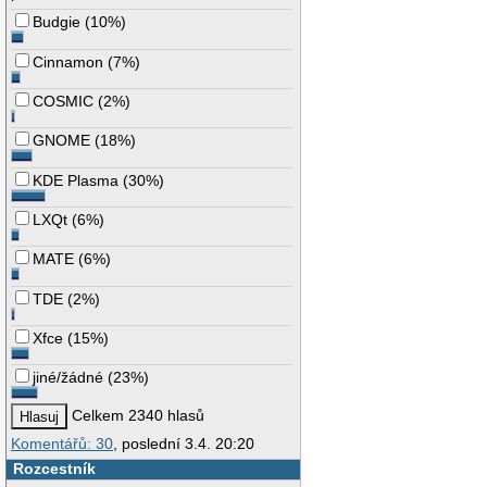
Budgie
(
10%
)
Cinnamon
(
7%
)
COSMIC
(
2%
)
GNOME
(
18%
)
KDE Plasma
(
30%
)
LXQt
(
6%
)
MATE
(
6%
)
TDE
(
2%
)
Xfce
(
15%
)
jiné/žádné
(
23%
)
Celkem 2340 hlasů
Komentářů: 30
, poslední 3.4. 20:20
Rozcestník