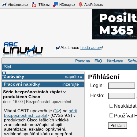
AbcLinuxu.cz
ITBiz.cz
HDmag.cz
AbcPráce.cz
AbcLinuxu
hledá autory
!
Poradna
FAQ
Hardware
Softw
Styl
×
Přihlášení
Zprávičky
napište »
Pracovní nabídky
inzerujte »
Login:
Série bezpečnostních záplat v
Heslo:
produktech Cisco
dnes 16:00 | Bezpečnostní upozornění
Neukládat 
Vládní CERT upozorňuje (
𝕏
) na
sérii
bezpečnostních záplat
(CVSS 9.9) v
Používat H
produktech Cisco řešících kritické
zranitelnosti umožňující obejití
autentizace, eskalaci oprávnění,
vzdálené spuštění kódu a odepření