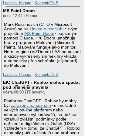
Ladislav Hagara
|
Komentářů: 5
MS Paint Doom
dnes 12:44 | Humor
Mark Russinovich (CTO v Microsoft
Azure) se
na LinkedIn pochlubil
svým
projektem
MS Paint Doom
napsaným
pomocí Claude. Hru Doom umožňuje
hrát v programu Malování (Microsoft
Paint). Malování funguje jako monitor.
Herní engine (ViZDoom) běží na pozadí
a každý vykreslený snímek hry vkládá
automaticky přes schránku (clipboard)
do Malování.
Ladislav Hagara
|
Komentářů: 2
EK: ChatGPT i Roblox mohou spadat
pod přísnější pravidla
včera 08:00 | IT novinky
Platformy ChatGPT i Roblox by mohly
být
zařazeny na seznam
mimořádně
velkých on-line platforem nebo
internetových vyhledávačů, na něž se
vztahují zvláštní podmínky podle
nařízení o digitálních službách (DSA).
Vzhledem k tomu, že ChatGPT i Roblox
oznámily počet uživatelů nad prahovou