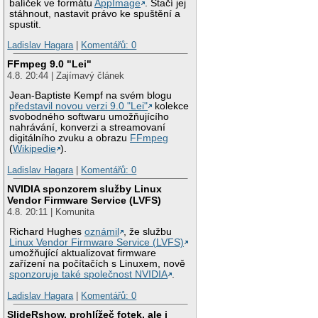
balíček ve formátu
AppImage
. Stačí jej
stáhnout, nastavit právo ke spuštění a
spustit.
Ladislav Hagara
|
Komentářů: 0
FFmpeg 9.0 "Lei"
4.8. 20:44 | Zajímavý článek
Jean-Baptiste Kempf na svém blogu
představil novou verzi 9.0 "Lei"
kolekce
svobodného softwaru umožňujícího
nahrávání, konverzi a streamovaní
digitálního zvuku a obrazu
FFmpeg
(
Wikipedie
).
Ladislav Hagara
|
Komentářů: 0
NVIDIA sponzorem služby Linux
Vendor Firmware Service (LVFS)
4.8. 20:11 | Komunita
Richard Hughes
oznámil
, že službu
Linux Vendor Firmware Service (LVFS)
umožňující aktualizovat firmware
zařízení na počítačích s Linuxem, nově
sponzoruje také společnost NVIDIA
.
Ladislav Hagara
|
Komentářů: 0
SlideRshow, prohlížeč fotek, ale i