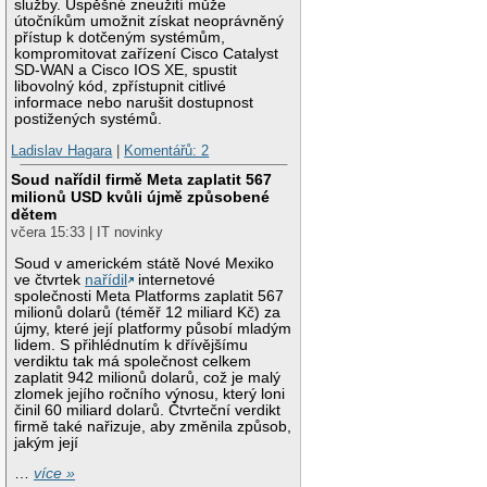
služby. Úspěšné zneužití může
útočníkům umožnit získat neoprávněný
přístup k dotčeným systémům,
kompromitovat zařízení Cisco Catalyst
SD-WAN a Cisco IOS XE, spustit
libovolný kód, zpřístupnit citlivé
informace nebo narušit dostupnost
postižených systémů.
Ladislav Hagara
|
Komentářů: 2
Soud nařídil firmě Meta zaplatit 567
milionů USD kvůli újmě způsobené
dětem
včera 15:33 | IT novinky
Soud v americkém státě Nové Mexiko
ve čtvrtek
nařídil
internetové
společnosti Meta Platforms zaplatit 567
milionů dolarů (téměř 12 miliard Kč) za
újmy, které její platformy působí mladým
lidem. S přihlédnutím k dřívějšímu
verdiktu tak má společnost celkem
zaplatit 942 milionů dolarů, což je malý
zlomek jejího ročního výnosu, který loni
činil 60 miliard dolarů. Čtvrteční verdikt
firmě také nařizuje, aby změnila způsob,
jakým její
…
více »