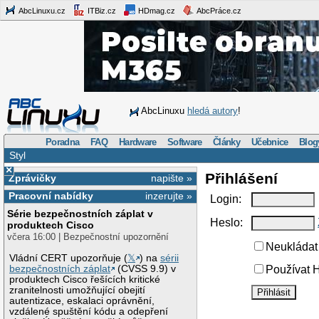
AbcLinuxu.cz
ITBiz.cz
HDmag.cz
AbcPráce.cz
AbcLinuxu
hledá autory
!
Poradna
FAQ
Hardware
Software
Články
Učebnice
Blog
Styl
×
Přihlášení
Zprávičky
napište »
Pracovní nabídky
inzerujte »
Login:
Série bezpečnostních záplat v
Heslo:
produktech Cisco
včera 16:00 | Bezpečnostní upozornění
Neukládat 
Vládní CERT upozorňuje (
𝕏
) na
sérii
bezpečnostních záplat
(CVSS 9.9) v
Používat H
produktech Cisco řešících kritické
zranitelnosti umožňující obejití
autentizace, eskalaci oprávnění,
vzdálené spuštění kódu a odepření