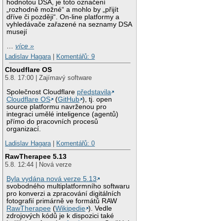
hodnotou DSA, je toto označení
„rozhodně možné“ a mohlo by „přijít
dříve či později“. On-line platformy a
vyhledávače zařazené na seznamy DSA
musejí
…
více »
Ladislav Hagara
|
Komentářů: 9
Cloudflare OS
5.8. 17:00 | Zajímavý software
Společnost Cloudflare
představila
Cloudflare OS
(
GitHub
), tj. open
source platformu navrženou pro
integraci umělé inteligence (agentů)
přímo do pracovních procesů
organizací.
Ladislav Hagara
|
Komentářů: 0
RawTherapee 5.13
5.8. 12:44 | Nová verze
Byla vydána nová verze 5.13
svobodného multiplatformního softwaru
pro konverzi a zpracování digitálních
fotografií primárně ve formátů RAW
RawTherapee
(
Wikipedie
). Vedle
zdrojových kódů je k dispozici také