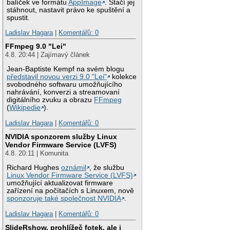
balíček ve formátu
AppImage
. Stačí jej
stáhnout, nastavit právo ke spuštění a
spustit.
Ladislav Hagara
|
Komentářů: 0
FFmpeg 9.0 "Lei"
4.8. 20:44 | Zajímavý článek
Jean-Baptiste Kempf na svém blogu
představil novou verzi 9.0 "Lei"
kolekce
svobodného softwaru umožňujícího
nahrávání, konverzi a streamovaní
digitálního zvuku a obrazu
FFmpeg
(
Wikipedie
).
Ladislav Hagara
|
Komentářů: 0
NVIDIA sponzorem služby Linux
Vendor Firmware Service (LVFS)
4.8. 20:11 | Komunita
Richard Hughes
oznámil
, že službu
Linux Vendor Firmware Service (LVFS)
umožňující aktualizovat firmware
zařízení na počítačích s Linuxem, nově
sponzoruje také společnost NVIDIA
.
Ladislav Hagara
|
Komentářů: 0
SlideRshow, prohlížeč fotek, ale i