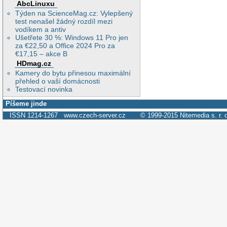
AbcLinuxu
Týden na ScienceMag.cz: Vylepšený
test nenašel žádný rozdíl mezi
vodíkem a antiv
Ušetřete 30 %: Windows 11 Pro jen
za €22,50 a Office 2024 Pro za
€17,15 – akce B
HDmag.cz
Kamery do bytu přinesou maximální
přehled o vaší domácnosti
Testovací novinka
Píšeme jinde
ISSN 1214-1267
www.czech-server.cz
© 1999-2015
Nitemedia s. r. 