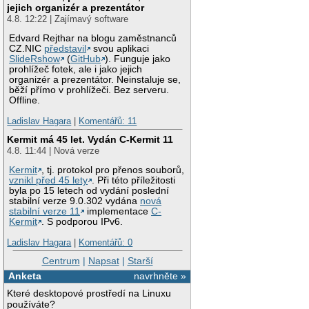
jejich organizér a prezentátor
4.8. 12:22 | Zajímavý software
Edvard Rejthar na blogu zaměstnanců
CZ.NIC
představil
svou aplikaci
SlideRshow
(
GitHub
). Funguje jako
prohlížeč fotek, ale i jako jejich
organizér a prezentátor. Neinstaluje se,
běží přímo v prohlížeči. Bez serveru.
Offline.
Ladislav Hagara
|
Komentářů: 11
Kermit má 45 let. Vydán C-Kermit 11
4.8. 11:44 | Nová verze
Kermit
, tj. protokol pro přenos souborů,
vznikl před 45 lety
. Při této příležitosti
byla po 15 letech od vydání poslední
stabilní verze 9.0.302 vydána
nová
stabilní verze 11
implementace
C-
Kermit
. S podporou IPv6.
Ladislav Hagara
|
Komentářů: 0
Centrum
|
Napsat
|
Starší
Anketa
navrhněte »
Které desktopové prostředí na Linuxu
používáte?