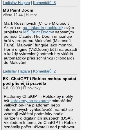
Ladislav Hagara
|
Komentářů: 8
MS Paint Doom
včera 12:44 | Humor
Mark Russinovich (CTO v Microsoft
Azure) se
na LinkedIn pochlubil
svým
projektem
MS Paint Doom
napsaným
pomocí Claude. Hru Doom umožňuje
hrát v programu Malování (Microsoft
Paint). Malování funguje jako monitor.
Herní engine (ViZDoom) běží na pozadí
a každý vykreslený snímek hry vkládá
automaticky přes schránku (clipboard)
do Malování.
Ladislav Hagara
|
Komentářů: 2
EK: ChatGPT i Roblox mohou spadat
pod přísnější pravidla
6.8. 08:00 | IT novinky
Platformy ChatGPT i Roblox by mohly
být
zařazeny na seznam
mimořádně
velkých on-line platforem nebo
internetových vyhledávačů, na něž se
vztahují zvláštní podmínky podle
nařízení o digitálních službách (DSA).
Vzhledem k tomu, že ChatGPT i Roblox
oznámily počet uživatelů nad prahovou