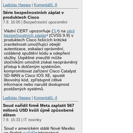
Ladislav Hagara
|
Komentářů: 8
Série bezpečnostních záplat v
produktech Cisco
7.8. 16:00 | Bezpečnostní upozornění
Vládní CERT upozorňuje (
𝕏
) na
sérii
bezpečnostních záplat
(CVSS 9.9) v
produktech Cisco řešících kritické
zranitelnosti umožňující obejití
autentizace, eskalaci oprávnění,
vzdálené spuštění kódu a odepření
služby. Úspěšné zneužití může
útočníkům umožnit získat neoprávněný
přístup k dotčeným systémům,
kompromitovat zařízení Cisco Catalyst
SD-WAN a Cisco IOS XE, spustit
libovolný kód, zpřístupnit citlivé
informace nebo narušit dostupnost
postižených systémů.
Ladislav Hagara
|
Komentářů: 4
Soud nařídil firmě Meta zaplatit 567
milionů USD kvůli újmě způsobené
dětem
7.8. 15:33 | IT novinky
Soud v americkém státě Nové Mexiko
ve čtvrtek
nařídil
internetové