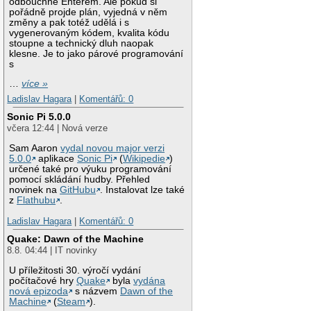
odbouchne Enterem. Ale pokud si
pořádně projde plán, vyjedná v něm
změny a pak totéž udělá i s
vygenerovaným kódem, kvalita kódu
stoupne a technický dluh naopak
klesne. Je to jako párové programování
s
…
více »
Ladislav Hagara
|
Komentářů: 0
Sonic Pi 5.0.0
včera 12:44 | Nová verze
Sam Aaron
vydal novou major verzi
5.0.0
aplikace
Sonic Pi
(
Wikipedie
)
určené také pro výuku programování
pomocí skládání hudby. Přehled
novinek na
GitHubu
. Instalovat lze také
z
Flathubu
.
Ladislav Hagara
|
Komentářů: 0
Quake: Dawn of the Machine
8.8. 04:44 | IT novinky
U příležitosti 30. výročí vydání
počítačové hry
Quake
byla
vydána
nová epizoda
s názvem
Dawn of the
Machine
(
Steam
).