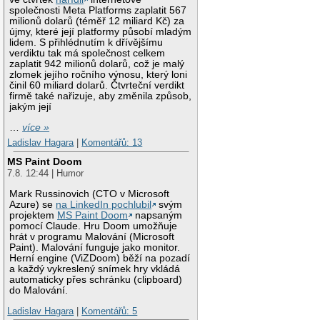
společnosti Meta Platforms zaplatit 567
milionů dolarů (téměř 12 miliard Kč) za
újmy, které její platformy působí mladým
lidem. S přihlédnutím k dřívějšímu
verdiktu tak má společnost celkem
zaplatit 942 milionů dolarů, což je malý
zlomek jejího ročního výnosu, který loni
činil 60 miliard dolarů. Čtvrteční verdikt
firmě také nařizuje, aby změnila způsob,
jakým její
…
více »
Ladislav Hagara
|
Komentářů: 13
MS Paint Doom
7.8. 12:44 | Humor
Mark Russinovich (CTO v Microsoft
Azure) se
na LinkedIn pochlubil
svým
projektem
MS Paint Doom
napsaným
pomocí Claude. Hru Doom umožňuje
hrát v programu Malování (Microsoft
Paint). Malování funguje jako monitor.
Herní engine (ViZDoom) běží na pozadí
a každý vykreslený snímek hry vkládá
automaticky přes schránku (clipboard)
do Malování.
Ladislav Hagara
|
Komentářů: 5