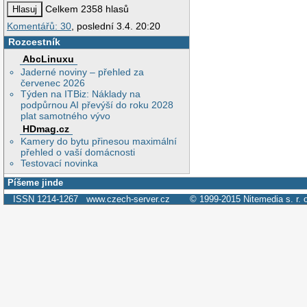
Celkem 2358 hlasů
Komentářů: 30
, poslední 3.4. 20:20
Rozcestník
AbcLinuxu
Jaderné noviny – přehled za
červenec 2026
Týden na ITBiz: Náklady na
podpůrnou AI převýší do roku 2028
plat samotného vývo
HDmag.cz
Kamery do bytu přinesou maximální
přehled o vaší domácnosti
Testovací novinka
Píšeme jinde
ISSN 1214-1267
www.czech-server.cz
© 1999-2015
Nitemedia s. r. 