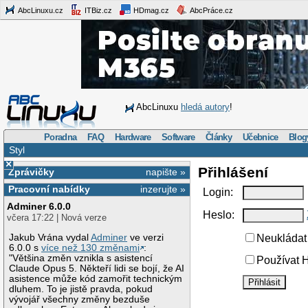
AbcLinuxu.cz
ITBiz.cz
HDmag.cz
AbcPráce.cz
AbcLinuxu
hledá autory
!
Poradna
FAQ
Hardware
Software
Články
Učebnice
Blog
Styl
×
Přihlášení
Zprávičky
napište »
Pracovní nabídky
inzerujte »
Login:
Adminer 6.0.0
Heslo:
včera 17:22 | Nová verze
Jakub Vrána vydal
Adminer
ve verzi
Neukládat 
6.0.0 s
více než 130 změnami
:
"Většina změn vznikla s asistencí
Používat H
Claude Opus 5. Někteří lidi se bojí, že AI
asistence může kód zamořit technickým
dluhem. To je jistě pravda, pokud
vývojář všechny změny bezduše