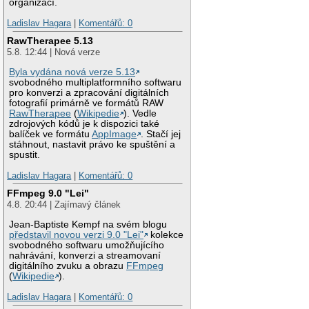
organizací.
Ladislav Hagara
|
Komentářů: 0
RawTherapee 5.13
5.8. 12:44 | Nová verze
Byla vydána nová verze 5.13
svobodného multiplatformního softwaru
pro konverzi a zpracování digitálních
fotografií primárně ve formátů RAW
RawTherapee
(
Wikipedie
). Vedle
zdrojových kódů je k dispozici také
balíček ve formátu
AppImage
. Stačí jej
stáhnout, nastavit právo ke spuštění a
spustit.
Ladislav Hagara
|
Komentářů: 0
FFmpeg 9.0 "Lei"
4.8. 20:44 | Zajímavý článek
Jean-Baptiste Kempf na svém blogu
představil novou verzi 9.0 "Lei"
kolekce
svobodného softwaru umožňujícího
nahrávání, konverzi a streamovaní
digitálního zvuku a obrazu
FFmpeg
(
Wikipedie
).
Ladislav Hagara
|
Komentářů: 0