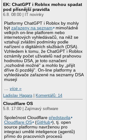
EK: ChatGPT i Roblox mohou spadat
pod přísnější pravidla
6.8. 08:00 | IT novinky
Platformy ChatGPT i Roblox by mohly
být
zařazeny na seznam
mimořádně
velkých on-line platforem nebo
internetových vyhledávačů, na něž se
vztahují zvláštní podmínky podle
nařízení o digitálních službách (DSA).
Vzhledem k tomu, že ChatGPT i Roblox
oznámily počet uživatelů nad prahovou
hodnotou DSA, je toto označení
„rozhodně možné“ a mohlo by „přijít
dříve či později“. On-line platformy a
vyhledávače zařazené na seznamy DSA
musejí
…
více »
Ladislav Hagara
|
Komentářů: 14
Cloudflare OS
5.8. 17:00 | Zajímavý software
Společnost Cloudflare
představila
Cloudflare OS
(
GitHub
), tj. open
source platformu navrženou pro
integraci umělé inteligence (agentů)
přímo do pracovních procesů