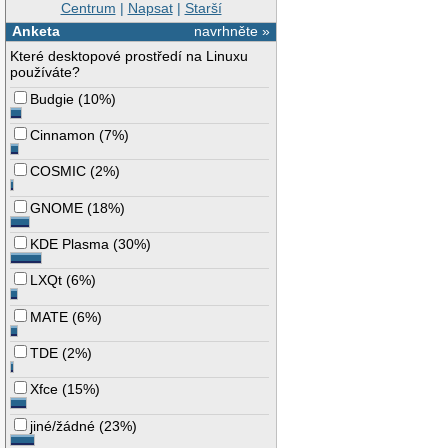
Centrum
|
Napsat
|
Starší
Anketa
navrhněte »
Které desktopové prostředí na Linuxu
používáte?
Budgie
(
10%
)
Cinnamon
(
7%
)
COSMIC
(
2%
)
GNOME
(
18%
)
KDE Plasma
(
30%
)
LXQt
(
6%
)
MATE
(
6%
)
TDE
(
2%
)
Xfce
(
15%
)
jiné/žádné
(
23%
)