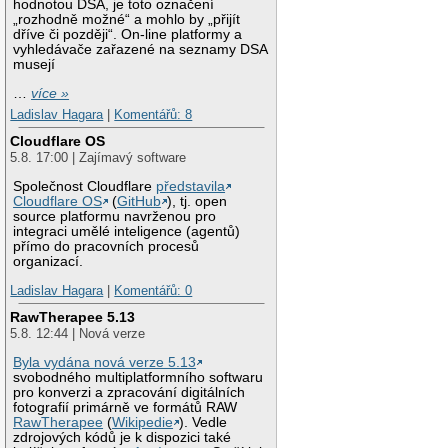
hodnotou DSA, je toto označení
„rozhodně možné“ a mohlo by „přijít
dříve či později“. On-line platformy a
vyhledávače zařazené na seznamy DSA
musejí
…
více »
Ladislav Hagara
|
Komentářů: 8
Cloudflare OS
5.8. 17:00 | Zajímavý software
Společnost Cloudflare
představila
Cloudflare OS
(
GitHub
), tj. open
source platformu navrženou pro
integraci umělé inteligence (agentů)
přímo do pracovních procesů
organizací.
Ladislav Hagara
|
Komentářů: 0
RawTherapee 5.13
5.8. 12:44 | Nová verze
Byla vydána nová verze 5.13
svobodného multiplatformního softwaru
pro konverzi a zpracování digitálních
fotografií primárně ve formátů RAW
RawTherapee
(
Wikipedie
). Vedle
zdrojových kódů je k dispozici také