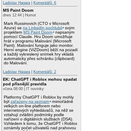
Ladislav Hagara
|
Komentářů: 6
MS Paint Doom
dnes 12:44 | Humor
Mark Russinovich (CTO v Microsoft
Azure) se
na LinkedIn pochlubil
svým
projektem
MS Paint Doom
napsaným
pomocí Claude. Hru Doom umožňuje
hrát v programu Malování (Microsoft
Paint). Malování funguje jako monitor.
Herní engine (ViZDoom) běží na pozadí
a každý vykreslený snímek hry vkládá
automaticky přes schránku (clipboard)
do Malování.
Ladislav Hagara
|
Komentářů: 2
EK: ChatGPT i Roblox mohou spadat
pod přísnější pravidla
včera 08:00 | IT novinky
Platformy ChatGPT i Roblox by mohly
být
zařazeny na seznam
mimořádně
velkých on-line platforem nebo
internetových vyhledávačů, na něž se
vztahují zvláštní podmínky podle
nařízení o digitálních službách (DSA).
Vzhledem k tomu, že ChatGPT i Roblox
oznámily počet uživatelů nad prahovou