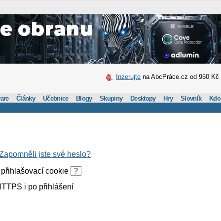
Inzerujte
na AbcPráce.cz od 950 Kč
are
Články
Učebnice
Blogy
Skupiny
Desktopy
Hry
Slovník
Kdo
Zapomněli jste své heslo?
přihlašovací cookie
?
TTPS i po přihlášení