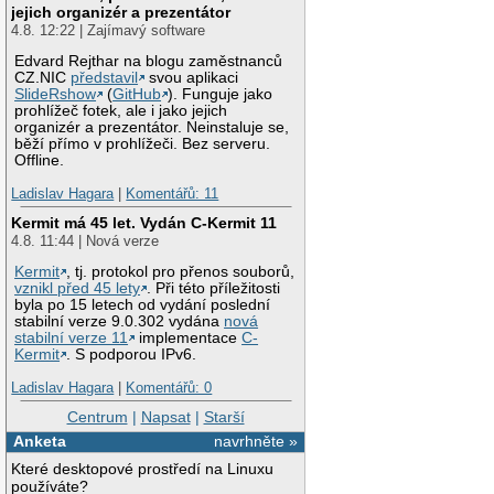
jejich organizér a prezentátor
4.8. 12:22 | Zajímavý software
Edvard Rejthar na blogu zaměstnanců
CZ.NIC
představil
svou aplikaci
SlideRshow
(
GitHub
). Funguje jako
prohlížeč fotek, ale i jako jejich
organizér a prezentátor. Neinstaluje se,
běží přímo v prohlížeči. Bez serveru.
Offline.
Ladislav Hagara
|
Komentářů: 11
Kermit má 45 let. Vydán C-Kermit 11
4.8. 11:44 | Nová verze
Kermit
, tj. protokol pro přenos souborů,
vznikl před 45 lety
. Při této příležitosti
byla po 15 letech od vydání poslední
stabilní verze 9.0.302 vydána
nová
stabilní verze 11
implementace
C-
Kermit
. S podporou IPv6.
Ladislav Hagara
|
Komentářů: 0
Centrum
|
Napsat
|
Starší
Anketa
navrhněte »
Které desktopové prostředí na Linuxu
používáte?