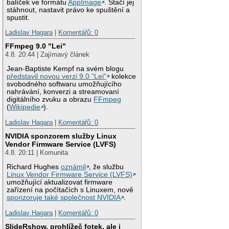
balíček ve formátu
AppImage
. Stačí jej
stáhnout, nastavit právo ke spuštění a
spustit.
Ladislav Hagara
|
Komentářů: 0
FFmpeg 9.0 "Lei"
4.8. 20:44 | Zajímavý článek
Jean-Baptiste Kempf na svém blogu
představil novou verzi 9.0 "Lei"
kolekce
svobodného softwaru umožňujícího
nahrávání, konverzi a streamovaní
digitálního zvuku a obrazu
FFmpeg
(
Wikipedie
).
Ladislav Hagara
|
Komentářů: 0
NVIDIA sponzorem služby Linux
Vendor Firmware Service (LVFS)
4.8. 20:11 | Komunita
Richard Hughes
oznámil
, že službu
Linux Vendor Firmware Service (LVFS)
umožňující aktualizovat firmware
zařízení na počítačích s Linuxem, nově
sponzoruje také společnost NVIDIA
.
Ladislav Hagara
|
Komentářů: 0
SlideRshow, prohlížeč fotek, ale i