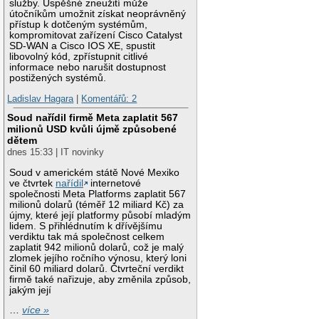
služby. Úspěšné zneužití může
útočníkům umožnit získat neoprávněný
přístup k dotčeným systémům,
kompromitovat zařízení Cisco Catalyst
SD-WAN a Cisco IOS XE, spustit
libovolný kód, zpřístupnit citlivé
informace nebo narušit dostupnost
postižených systémů.
Ladislav Hagara
|
Komentářů: 2
Soud nařídil firmě Meta zaplatit 567
milionů USD kvůli újmě způsobené
dětem
dnes 15:33 | IT novinky
Soud v americkém státě Nové Mexiko
ve čtvrtek
nařídil
internetové
společnosti Meta Platforms zaplatit 567
milionů dolarů (téměř 12 miliard Kč) za
újmy, které její platformy působí mladým
lidem. S přihlédnutím k dřívějšímu
verdiktu tak má společnost celkem
zaplatit 942 milionů dolarů, což je malý
zlomek jejího ročního výnosu, který loni
činil 60 miliard dolarů. Čtvrteční verdikt
firmě také nařizuje, aby změnila způsob,
jakým její
…
více »