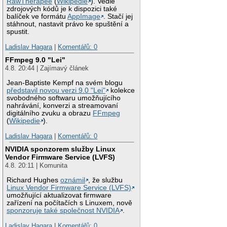
RawTherapee
(
Wikipedie
). Vedle
zdrojových kódů je k dispozici také
balíček ve formátu
AppImage
. Stačí jej
stáhnout, nastavit právo ke spuštění a
spustit.
Ladislav Hagara
|
Komentářů: 0
FFmpeg 9.0 "Lei"
4.8. 20:44 | Zajímavý článek
Jean-Baptiste Kempf na svém blogu
představil novou verzi 9.0 "Lei"
kolekce
svobodného softwaru umožňujícího
nahrávání, konverzi a streamovaní
digitálního zvuku a obrazu
FFmpeg
(
Wikipedie
).
Ladislav Hagara
|
Komentářů: 0
NVIDIA sponzorem služby Linux
Vendor Firmware Service (LVFS)
4.8. 20:11 | Komunita
Richard Hughes
oznámil
, že službu
Linux Vendor Firmware Service (LVFS)
umožňující aktualizovat firmware
zařízení na počítačích s Linuxem, nově
sponzoruje také společnost NVIDIA
.
Ladislav Hagara
|
Komentářů: 0