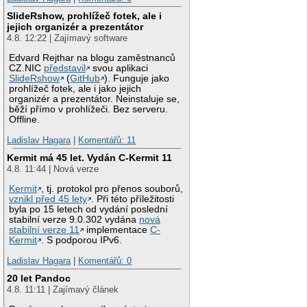
SlideRshow, prohlížeč fotek, ale i
jejich organizér a prezentátor
4.8. 12:22 | Zajímavý software
Edvard Rejthar na blogu zaměstnanců
CZ.NIC
představil
svou aplikaci
SlideRshow
(
GitHub
). Funguje jako
prohlížeč fotek, ale i jako jejich
organizér a prezentátor. Neinstaluje se,
běží přímo v prohlížeči. Bez serveru.
Offline.
Ladislav Hagara
|
Komentářů: 11
Kermit má 45 let. Vydán C-Kermit 11
4.8. 11:44 | Nová verze
Kermit
, tj. protokol pro přenos souborů,
vznikl před 45 lety
. Při této příležitosti
byla po 15 letech od vydání poslední
stabilní verze 9.0.302 vydána
nová
stabilní verze 11
implementace
C-
Kermit
. S podporou IPv6.
Ladislav Hagara
|
Komentářů: 0
20 let Pandoc
4.8. 11:11 | Zajímavý článek