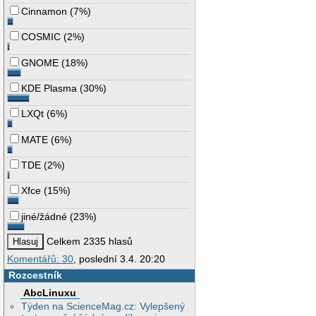
Cinnamon
(
7%
)
COSMIC
(
2%
)
GNOME
(
18%
)
KDE Plasma
(
30%
)
LXQt
(
6%
)
MATE
(
6%
)
TDE
(
2%
)
Xfce
(
15%
)
jiné/žádné
(
23%
)
Celkem 2335 hlasů
Komentářů: 30
, poslední 3.4. 20:20
Rozcestník
AbcLinuxu
Týden na ScienceMag.cz: Vylepšený