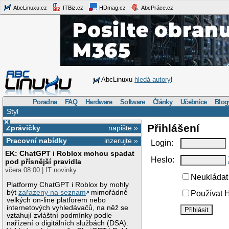
AbcLinuxu.cz
ITBiz.cz
HDmag.cz
AbcPráce.cz
AbcLinuxu
hledá autory
!
Poradna
FAQ
Hardware
Software
Články
Učebnice
Blog
Styl
×
Přihlášení
Zprávičky
napište »
Pracovní nabídky
inzerujte »
Login:
EK: ChatGPT i Roblox mohou spadat
Heslo:
pod přísnější pravidla
včera 08:00 | IT novinky
Neukládat 
Platformy ChatGPT i Roblox by mohly
být
zařazeny na seznam
mimořádně
Používat H
velkých on-line platforem nebo
internetových vyhledávačů, na něž se
vztahují zvláštní podmínky podle
nařízení o digitálních službách (DSA).