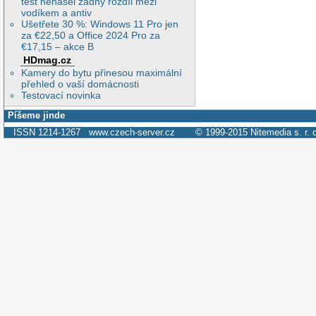
test nenašel žádný rozdíl mezi
vodíkem a antiv
Ušetřete 30 %: Windows 11 Pro jen
za €22,50 a Office 2024 Pro za
€17,15 – akce B
HDmag.cz
Kamery do bytu přinesou maximální
přehled o vaší domácnosti
Testovací novinka
Píšeme jinde
ISSN 1214-1267
www.czech-server.cz
© 1999-2015
Nitemedia s. r. 