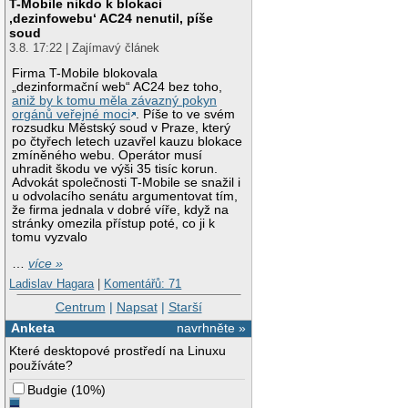
T-Mobile nikdo k blokaci
‚dezinfowebu‘ AC24 nenutil, píše
soud
3.8. 17:22 | Zajímavý článek
Firma T-Mobile blokovala
„dezinformační web“ AC24 bez toho,
aniž by k tomu měla závazný pokyn
orgánů veřejné moci
. Píše to ve svém
rozsudku Městský soud v Praze, který
po čtyřech letech uzavřel kauzu blokace
zmíněného webu. Operátor musí
uhradit škodu ve výši 35 tisíc korun.
Advokát společnosti T-Mobile se snažil i
u odvolacího senátu argumentovat tím,
že firma jednala v dobré víře, když na
stránky omezila přístup poté, co ji k
tomu vyzvalo
…
více »
Ladislav Hagara
|
Komentářů: 71
Centrum
|
Napsat
|
Starší
Anketa
navrhněte »
Které desktopové prostředí na Linuxu
používáte?
Budgie
(
10%
)