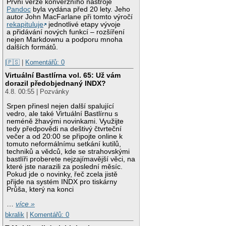
První verze konverzního nástroje
Pandoc
byla vydána před 20 lety. Jeho
autor John MacFarlane při tomto výročí
rekapituluje
jednotlivé etapy vývoje
a přidávání nových funkcí – rozšíření
nejen Markdownu a podporu mnoha
dalších formátů.
|🇵🇸
|
Komentářů: 0
Virtuální Bastlírna vol. 65: Už vám
dorazil předobjednaný INDX?
4.8. 00:55 | Pozvánky
Srpen přinesl nejen další spalující
vedro, ale také Virtuální Bastlírnu s
neméně žhavými novinkami. Využijte
tedy předpovědi na deštivý čtvrteční
večer a od 20:00 se připojte online k
tomuto neformálnímu setkání kutilů,
techniků a vědců, kde se strahovskými
bastlíři proberete nejzajímavější věci, na
které jste narazili za poslední měsíc.
Pokud jde o novinky, řeč zcela jistě
přijde na systém INDX pro tiskárny
Průša, který na konci
…
více »
bkralik
|
Komentářů: 0