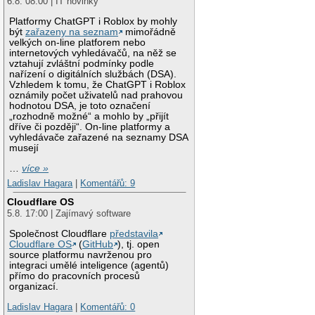
6.8. 08:00 | IT novinky
Platformy ChatGPT i Roblox by mohly
být
zařazeny na seznam
mimořádně
velkých on-line platforem nebo
internetových vyhledávačů, na něž se
vztahují zvláštní podmínky podle
nařízení o digitálních službách (DSA).
Vzhledem k tomu, že ChatGPT i Roblox
oznámily počet uživatelů nad prahovou
hodnotou DSA, je toto označení
„rozhodně možné“ a mohlo by „přijít
dříve či později“. On-line platformy a
vyhledávače zařazené na seznamy DSA
musejí
…
více »
Ladislav Hagara
|
Komentářů: 9
Cloudflare OS
5.8. 17:00 | Zajímavý software
Společnost Cloudflare
představila
Cloudflare OS
(
GitHub
), tj. open
source platformu navrženou pro
integraci umělé inteligence (agentů)
přímo do pracovních procesů
organizací.
Ladislav Hagara
|
Komentářů: 0