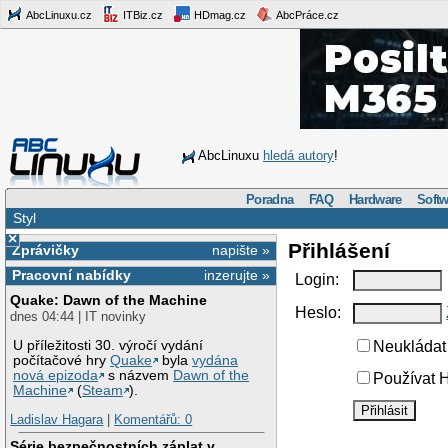
AbcLinuxu.cz
ITBiz.cz
HDmag.cz
AbcPráce.cz
AbcLinuxu
hledá autory
!
Poradna
FAQ
Hardware
Softw
Styl
×
Přihlášení
Zprávičky
napište »
Pracovní nabídky
inzerujte »
Login:
Quake: Dawn of the Machine
Heslo:
dnes 04:44 | IT novinky
U příležitosti 30. výročí vydání
Neukládat 
počítačové hry
Quake
byla
vydána
nová epizoda
s názvem
Dawn of the
Používat H
Machine
(
Steam
).
Ladislav Hagara
|
Komentářů: 0
Série bezpečnostních záplat v