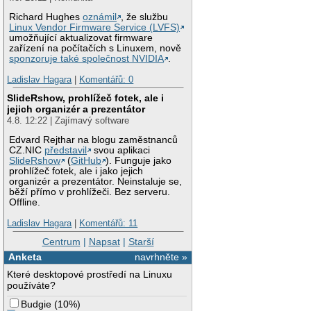
Richard Hughes
oznámil
, že službu
Linux Vendor Firmware Service (LVFS)
umožňující aktualizovat firmware
zařízení na počítačích s Linuxem, nově
sponzoruje také společnost NVIDIA
.
Ladislav Hagara
|
Komentářů: 0
SlideRshow, prohlížeč fotek, ale i
jejich organizér a prezentátor
4.8. 12:22 | Zajímavý software
Edvard Rejthar na blogu zaměstnanců
CZ.NIC
představil
svou aplikaci
SlideRshow
(
GitHub
). Funguje jako
prohlížeč fotek, ale i jako jejich
organizér a prezentátor. Neinstaluje se,
běží přímo v prohlížeči. Bez serveru.
Offline.
Ladislav Hagara
|
Komentářů: 11
Centrum
|
Napsat
|
Starší
Anketa
navrhněte »
Které desktopové prostředí na Linuxu
používáte?
Budgie
(
10%
)