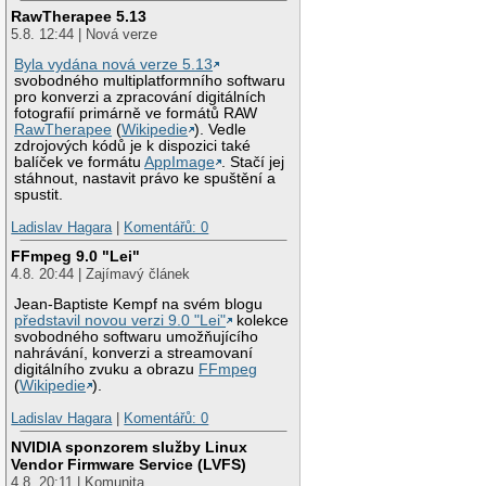
RawTherapee 5.13
5.8. 12:44 | Nová verze
Byla vydána nová verze 5.13
svobodného multiplatformního softwaru
pro konverzi a zpracování digitálních
fotografií primárně ve formátů RAW
RawTherapee
(
Wikipedie
). Vedle
zdrojových kódů je k dispozici také
balíček ve formátu
AppImage
. Stačí jej
stáhnout, nastavit právo ke spuštění a
spustit.
Ladislav Hagara
|
Komentářů: 0
FFmpeg 9.0 "Lei"
4.8. 20:44 | Zajímavý článek
Jean-Baptiste Kempf na svém blogu
představil novou verzi 9.0 "Lei"
kolekce
svobodného softwaru umožňujícího
nahrávání, konverzi a streamovaní
digitálního zvuku a obrazu
FFmpeg
(
Wikipedie
).
Ladislav Hagara
|
Komentářů: 0
NVIDIA sponzorem služby Linux
Vendor Firmware Service (LVFS)
4.8. 20:11 | Komunita