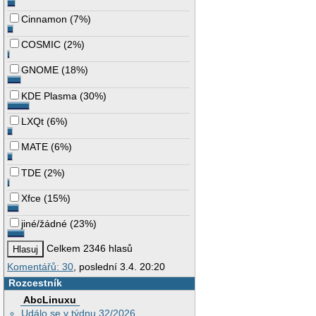
Cinnamon
(
7%
)
COSMIC
(
2%
)
GNOME
(
18%
)
KDE Plasma
(
30%
)
LXQt
(
6%
)
MATE
(
6%
)
TDE
(
2%
)
Xfce
(
15%
)
jiné/žádné
(
23%
)
Celkem 2346 hlasů
Komentářů: 30
, poslední 3.4. 20:20
Rozcestník
AbcLinuxu
Událo se v týdnu 32/2026