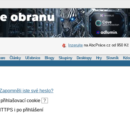
Inzerujte
na AbcPráce.cz od 950 Kč
are
Články
Učebnice
Blogy
Skupiny
Desktopy
Hry
Slovník
Kdo
Zapomněli jste své heslo?
přihlašovací cookie
?
TTPS i po přihlášení