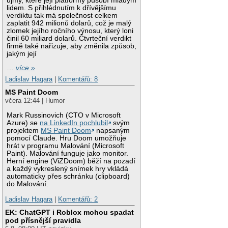
újmy, které její platformy působí mladým
lidem. S přihlédnutím k dřívějšímu
verdiktu tak má společnost celkem
zaplatit 942 milionů dolarů, což je malý
zlomek jejího ročního výnosu, který loni
činil 60 miliard dolarů. Čtvrteční verdikt
firmě také nařizuje, aby změnila způsob,
jakým její
…
více »
Ladislav Hagara
|
Komentářů: 8
MS Paint Doom
včera 12:44 | Humor
Mark Russinovich (CTO v Microsoft
Azure) se
na LinkedIn pochlubil
svým
projektem
MS Paint Doom
napsaným
pomocí Claude. Hru Doom umožňuje
hrát v programu Malování (Microsoft
Paint). Malování funguje jako monitor.
Herní engine (ViZDoom) běží na pozadí
a každý vykreslený snímek hry vkládá
automaticky přes schránku (clipboard)
do Malování.
Ladislav Hagara
|
Komentářů: 2
EK: ChatGPT i Roblox mohou spadat
pod přísnější pravidla