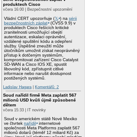
produktech Cisco
včera 16:00 | Bezpečnostní upozornění
Vládní CERT upozorňuje (
𝕏
) na
sérii
bezpečnostních záplat
(CVSS 9.9) v
produktech Cisco řešících kritické
zranitelnosti umožňující obejití
autentizace, eskalaci oprávnění,
vzdálené spuštění kódu a odepření
služby. Úspěšné zneužití může
útočníkům umožnit získat neoprávněný
přístup k dotčeným systémům,
kompromitovat zařízení Cisco Catalyst
SD-WAN a Cisco IOS XE, spustit
libovolný kód, zpřístupnit citlivé
informace nebo narušit dostupnost
postižených systémů.
Ladislav Hagara
|
Komentářů: 2
Soud nařídil firmě Meta zaplatit 567
milionů USD kvůli újmě způsobené
dětem
včera 15:33 | IT novinky
Soud v americkém státě Nové Mexiko
ve čtvrtek
nařídil
internetové
společnosti Meta Platforms zaplatit 567
milionů dolarů (téměř 12 miliard Kč) za