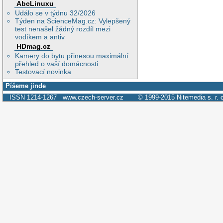
AbcLinuxu
Událo se v týdnu 32/2026
Týden na ScienceMag.cz: Vylepšený
test nenašel žádný rozdíl mezi
vodíkem a antiv
HDmag.cz
Kamery do bytu přinesou maximální
přehled o vaší domácnosti
Testovací novinka
Píšeme jinde
ISSN 1214-1267
www.czech-server.cz
© 1999-2015
Nitemedia s. r. 