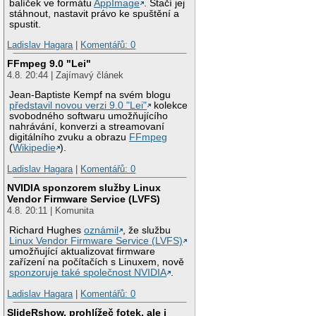
balíček ve formátu
AppImage
. Stačí jej
stáhnout, nastavit právo ke spuštění a
spustit.
Ladislav Hagara
|
Komentářů: 0
FFmpeg 9.0 "Lei"
4.8. 20:44 | Zajímavý článek
Jean-Baptiste Kempf na svém blogu
představil novou verzi 9.0 "Lei"
kolekce
svobodného softwaru umožňujícího
nahrávání, konverzi a streamovaní
digitálního zvuku a obrazu
FFmpeg
(
Wikipedie
).
Ladislav Hagara
|
Komentářů: 0
NVIDIA sponzorem služby Linux
Vendor Firmware Service (LVFS)
4.8. 20:11 | Komunita
Richard Hughes
oznámil
, že službu
Linux Vendor Firmware Service (LVFS)
umožňující aktualizovat firmware
zařízení na počítačích s Linuxem, nově
sponzoruje také společnost NVIDIA
.
Ladislav Hagara
|
Komentářů: 0
SlideRshow, prohlížeč fotek, ale i