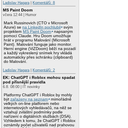
Ladislav Hagara
|
Komentářů: 8
MS Paint Doom
včera 12:44 | Humor
Mark Russinovich (CTO v Microsoft
Azure) se
na LinkedIn pochlubil
svým
projektem
MS Paint Doom
napsaným
pomocí Claude. Hru Doom umožňuje
hrát v programu Malování (Microsoft
Paint). Malování funguje jako monitor.
Herní engine (ViZDoom) běží na pozadí
a každý vykreslený snímek hry vkládá
automaticky přes schránku (clipboard)
do Malování.
Ladislav Hagara
|
Komentářů: 2
EK: ChatGPT i Roblox mohou spadat
pod přísnější pravidla
6.8. 08:00 | IT novinky
Platformy ChatGPT i Roblox by mohly
být
zařazeny na seznam
mimořádně
velkých on-line platforem nebo
internetových vyhledávačů, na něž se
vztahují zvláštní podmínky podle
nařízení o digitálních službách (DSA).
Vzhledem k tomu, že ChatGPT i Roblox
oznámily počet uživatelů nad prahovou