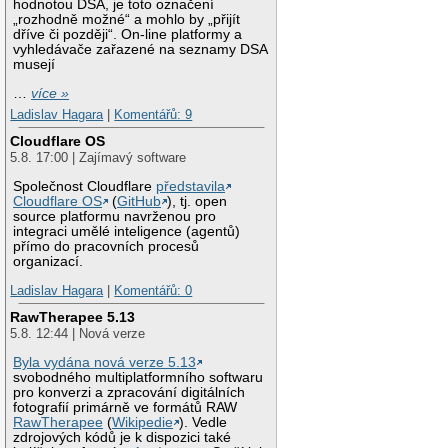
hodnotou DSA, je toto označení
„rozhodně možné“ a mohlo by „přijít
dříve či později“. On-line platformy a
vyhledávače zařazené na seznamy DSA
musejí
…
více »
Ladislav Hagara
|
Komentářů: 9
Cloudflare OS
5.8. 17:00 | Zajímavý software
Společnost Cloudflare
představila
Cloudflare OS
(
GitHub
), tj. open
source platformu navrženou pro
integraci umělé inteligence (agentů)
přímo do pracovních procesů
organizací.
Ladislav Hagara
|
Komentářů: 0
RawTherapee 5.13
5.8. 12:44 | Nová verze
Byla vydána nová verze 5.13
svobodného multiplatformního softwaru
pro konverzi a zpracování digitálních
fotografií primárně ve formátů RAW
RawTherapee
(
Wikipedie
). Vedle
zdrojových kódů je k dispozici také