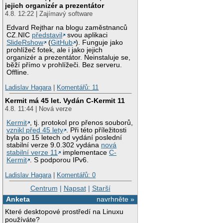
jejich organizér a prezentátor
4.8. 12:22 | Zajímavý software
Edvard Rejthar na blogu zaměstnanců
CZ.NIC
představil
svou aplikaci
SlideRshow
(
GitHub
). Funguje jako
prohlížeč fotek, ale i jako jejich
organizér a prezentátor. Neinstaluje se,
běží přímo v prohlížeči. Bez serveru.
Offline.
Ladislav Hagara
|
Komentářů: 11
Kermit má 45 let. Vydán C-Kermit 11
4.8. 11:44 | Nová verze
Kermit
, tj. protokol pro přenos souborů,
vznikl před 45 lety
. Při této příležitosti
byla po 15 letech od vydání poslední
stabilní verze 9.0.302 vydána
nová
stabilní verze 11
implementace
C-
Kermit
. S podporou IPv6.
Ladislav Hagara
|
Komentářů: 0
Centrum
|
Napsat
|
Starší
Anketa
navrhněte »
Které desktopové prostředí na Linuxu
používáte?