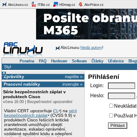
AbcLinuxu.cz
ITBiz.cz
HDmag.cz
AbcPráce.cz
AbcLinuxu
hledá autory
!
Poradna
FAQ
Hardware
Software
Články
Učebnice
Blog
Styl
×
Přihlášení
Zprávičky
napište »
Pracovní nabídky
inzerujte »
Login:
Série bezpečnostních záplat v
Heslo:
produktech Cisco
včera 16:00 | Bezpečnostní upozornění
Neukládat 
Vládní CERT upozorňuje (
𝕏
) na
sérii
bezpečnostních záplat
(CVSS 9.9) v
Používat H
produktech Cisco řešících kritické
zranitelnosti umožňující obejití
autentizace, eskalaci oprávnění,
vzdálené spuštění kódu a odepření