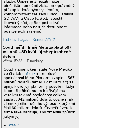
služby. Úspěšné zneužití může
útočníkům umožnit získat neoprávněný
přístup k dotčeným systémům,
kompromitovat zařízení Cisco Catalyst
SD-WAN a Cisco IOS XE, spustit
libovolný kód, zpřístupnit citlivé
informace nebo narušit dostupnost
postižených systémů.
Ladislav Hagara
|
Komentářů: 2
Soud nařídil firmě Meta zaplatit 567
milionů USD kvůli újmě způsobené
dětem
včera 15:33 | IT novinky
Soud v americkém státě Nové Mexiko
ve čtvrtek
nařídil
internetové
společnosti Meta Platforms zaplatit 567
milionů dolarů (téměř 12 miliard Kč) za
újmy, které její platformy působí mladým
lidem. S přihlédnutím k dřívějšímu
verdiktu tak má společnost celkem
zaplatit 942 milionů dolarů, což je malý
zlomek jejího ročního výnosu, který loni
činil 60 miliard dolarů. Čtvrteční verdikt
firmě také nařizuje, aby změnila způsob,
jakým její
…
více »