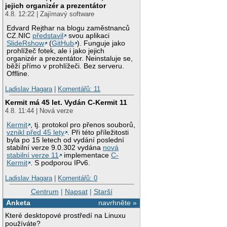
jejich organizér a prezentátor
4.8. 12:22 | Zajímavý software
Edvard Rejthar na blogu zaměstnanců
CZ.NIC
představil
svou aplikaci
SlideRshow
(
GitHub
). Funguje jako
prohlížeč fotek, ale i jako jejich
organizér a prezentátor. Neinstaluje se,
běží přímo v prohlížeči. Bez serveru.
Offline.
Ladislav Hagara
|
Komentářů: 11
Kermit má 45 let. Vydán C-Kermit 11
4.8. 11:44 | Nová verze
Kermit
, tj. protokol pro přenos souborů,
vznikl před 45 lety
. Při této příležitosti
byla po 15 letech od vydání poslední
stabilní verze 9.0.302 vydána
nová
stabilní verze 11
implementace
C-
Kermit
. S podporou IPv6.
Ladislav Hagara
|
Komentářů: 0
Centrum
|
Napsat
|
Starší
Anketa
navrhněte »
Které desktopové prostředí na Linuxu
používáte?