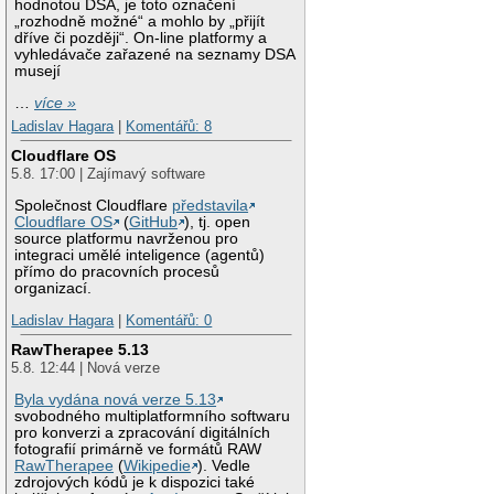
hodnotou DSA, je toto označení
„rozhodně možné“ a mohlo by „přijít
dříve či později“. On-line platformy a
vyhledávače zařazené na seznamy DSA
musejí
…
více »
Ladislav Hagara
|
Komentářů: 8
Cloudflare OS
5.8. 17:00 | Zajímavý software
Společnost Cloudflare
představila
Cloudflare OS
(
GitHub
), tj. open
source platformu navrženou pro
integraci umělé inteligence (agentů)
přímo do pracovních procesů
organizací.
Ladislav Hagara
|
Komentářů: 0
RawTherapee 5.13
5.8. 12:44 | Nová verze
Byla vydána nová verze 5.13
svobodného multiplatformního softwaru
pro konverzi a zpracování digitálních
fotografií primárně ve formátů RAW
RawTherapee
(
Wikipedie
). Vedle
zdrojových kódů je k dispozici také