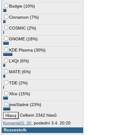
Budgie
(
10%
)
Cinnamon
(
7%
)
COSMIC
(
2%
)
GNOME
(
18%
)
KDE Plasma
(
30%
)
LXQt
(
6%
)
MATE
(
6%
)
TDE
(
2%
)
Xfce
(
15%
)
jiné/žádné
(
23%
)
Celkem 2342 hlasů
Komentářů: 30
, poslední 3.4. 20:20
Rozcestník