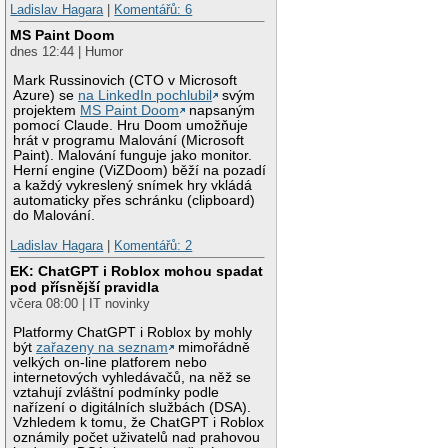
Ladislav Hagara
|
Komentářů: 6
MS Paint Doom
dnes 12:44 | Humor
Mark Russinovich (CTO v Microsoft
Azure) se
na LinkedIn pochlubil
svým
projektem
MS Paint Doom
napsaným
pomocí Claude. Hru Doom umožňuje
hrát v programu Malování (Microsoft
Paint). Malování funguje jako monitor.
Herní engine (ViZDoom) běží na pozadí
a každý vykreslený snímek hry vkládá
automaticky přes schránku (clipboard)
do Malování.
Ladislav Hagara
|
Komentářů: 2
EK: ChatGPT i Roblox mohou spadat
pod přísnější pravidla
včera 08:00 | IT novinky
Platformy ChatGPT i Roblox by mohly
být
zařazeny na seznam
mimořádně
velkých on-line platforem nebo
internetových vyhledávačů, na něž se
vztahují zvláštní podmínky podle
nařízení o digitálních službách (DSA).
Vzhledem k tomu, že ChatGPT i Roblox
oznámily počet uživatelů nad prahovou