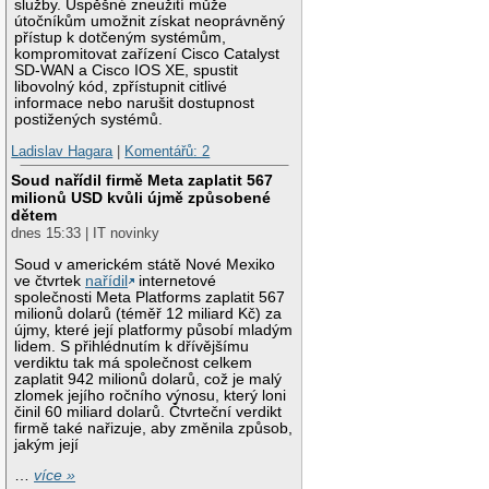
služby. Úspěšné zneužití může
útočníkům umožnit získat neoprávněný
přístup k dotčeným systémům,
kompromitovat zařízení Cisco Catalyst
SD-WAN a Cisco IOS XE, spustit
libovolný kód, zpřístupnit citlivé
informace nebo narušit dostupnost
postižených systémů.
Ladislav Hagara
|
Komentářů: 2
Soud nařídil firmě Meta zaplatit 567
milionů USD kvůli újmě způsobené
dětem
dnes 15:33 | IT novinky
Soud v americkém státě Nové Mexiko
ve čtvrtek
nařídil
internetové
společnosti Meta Platforms zaplatit 567
milionů dolarů (téměř 12 miliard Kč) za
újmy, které její platformy působí mladým
lidem. S přihlédnutím k dřívějšímu
verdiktu tak má společnost celkem
zaplatit 942 milionů dolarů, což je malý
zlomek jejího ročního výnosu, který loni
činil 60 miliard dolarů. Čtvrteční verdikt
firmě také nařizuje, aby změnila způsob,
jakým její
…
více »