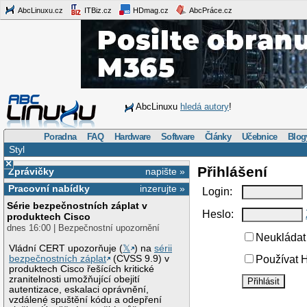
AbcLinuxu.cz
ITBiz.cz
HDmag.cz
AbcPráce.cz
AbcLinuxu
hledá autory
!
Poradna
FAQ
Hardware
Software
Články
Učebnice
Blog
Styl
×
Přihlášení
Zprávičky
napište »
Pracovní nabídky
inzerujte »
Login:
Série bezpečnostních záplat v
Heslo:
produktech Cisco
dnes 16:00 | Bezpečnostní upozornění
Neukládat 
Vládní CERT upozorňuje (
𝕏
) na
sérii
bezpečnostních záplat
(CVSS 9.9) v
Používat H
produktech Cisco řešících kritické
zranitelnosti umožňující obejití
autentizace, eskalaci oprávnění,
vzdálené spuštění kódu a odepření