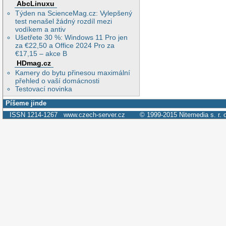
AbcLinuxu
Týden na ScienceMag.cz: Vylepšený
test nenašel žádný rozdíl mezi
vodíkem a antiv
Ušetřete 30 %: Windows 11 Pro jen
za €22,50 a Office 2024 Pro za
€17,15 – akce B
HDmag.cz
Kamery do bytu přinesou maximální
přehled o vaší domácnosti
Testovací novinka
Píšeme jinde
ISSN 1214-1267
www.czech-server.cz
© 1999-2015
Nitemedia s. r. 