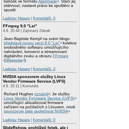
balíček ve formátu
AppImage
. Stačí jej
stáhnout, nastavit právo ke spuštění a
spustit.
Ladislav Hagara
|
Komentářů: 0
FFmpeg 9.0 "Lei"
4.8. 20:44 | Zajímavý článek
Jean-Baptiste Kempf na svém blogu
představil novou verzi 9.0 "Lei"
kolekce
svobodného softwaru umožňujícího
nahrávání, konverzi a streamovaní
digitálního zvuku a obrazu
FFmpeg
(
Wikipedie
).
Ladislav Hagara
|
Komentářů: 0
NVIDIA sponzorem služby Linux
Vendor Firmware Service (LVFS)
4.8. 20:11 | Komunita
Richard Hughes
oznámil
, že službu
Linux Vendor Firmware Service (LVFS)
umožňující aktualizovat firmware
zařízení na počítačích s Linuxem, nově
sponzoruje také společnost NVIDIA
.
Ladislav Hagara
|
Komentářů: 0
SlideRshow, prohlížeč fotek, ale i