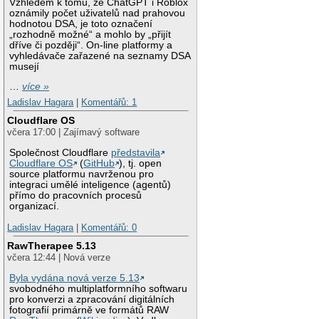
Vzhledem k tomu, že ChatGPT i Roblox
oznámily počet uživatelů nad prahovou
hodnotou DSA, je toto označení
„rozhodně možné“ a mohlo by „přijít
dříve či později“. On-line platformy a
vyhledávače zařazené na seznamy DSA
musejí
…
více »
Ladislav Hagara
|
Komentářů: 1
Cloudflare OS
včera 17:00 | Zajímavý software
Společnost Cloudflare
představila
Cloudflare OS
(
GitHub
), tj. open
source platformu navrženou pro
integraci umělé inteligence (agentů)
přímo do pracovních procesů
organizací.
Ladislav Hagara
|
Komentářů: 0
RawTherapee 5.13
včera 12:44 | Nová verze
Byla vydána nová verze 5.13
svobodného multiplatformního softwaru
pro konverzi a zpracování digitálních
fotografií primárně ve formátů RAW