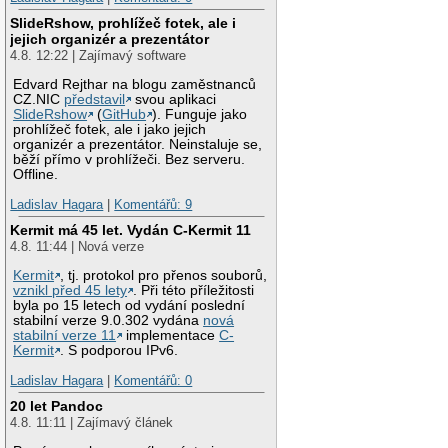
SlideRshow, prohlížeč fotek, ale i
jejich organizér a prezentátor
4.8. 12:22 | Zajímavý software
Edvard Rejthar na blogu zaměstnanců
CZ.NIC
představil
svou aplikaci
SlideRshow
(
GitHub
). Funguje jako
prohlížeč fotek, ale i jako jejich
organizér a prezentátor. Neinstaluje se,
běží přímo v prohlížeči. Bez serveru.
Offline.
Ladislav Hagara
|
Komentářů: 9
Kermit má 45 let. Vydán C-Kermit 11
4.8. 11:44 | Nová verze
Kermit
, tj. protokol pro přenos souborů,
vznikl před 45 lety
. Při této příležitosti
byla po 15 letech od vydání poslední
stabilní verze 9.0.302 vydána
nová
stabilní verze 11
implementace
C-
Kermit
. S podporou IPv6.
Ladislav Hagara
|
Komentářů: 0
20 let Pandoc
4.8. 11:11 | Zajímavý článek