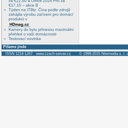
za €22,50 a Office 2024 Pro za
€17,15 – akce B
Týden na ITBiz: Čína podle zdrojů
zahájila výrobu zařízení pro domácí
produkci v
HDmag.cz
Kamery do bytu přinesou maximální
přehled o vaší domácnosti
Testovací novinka
Píšeme jinde
ISSN 1214-1267
www.czech-server.cz
© 1999-2015
Nitemedia s. r. 