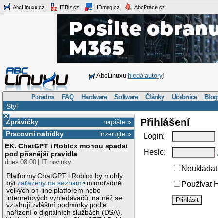
AbcLinuxu.cz
ITBiz.cz
HDmag.cz
AbcPráce.cz
AbcLinuxu
hledá autory
!
Poradna
FAQ
Hardware
Software
Články
Učebnice
Blog
Styl
×
Přihlášení
Zprávičky
napište »
Pracovní nabídky
inzerujte »
Login:
EK: ChatGPT i Roblox mohou spadat
Heslo:
pod přísnější pravidla
dnes 08:00 | IT novinky
Neukládat 
Platformy ChatGPT i Roblox by mohly
být
zařazeny na seznam
mimořádně
Používat H
velkých on-line platforem nebo
internetových vyhledávačů, na něž se
vztahují zvláštní podmínky podle
nařízení o digitálních službách (DSA).