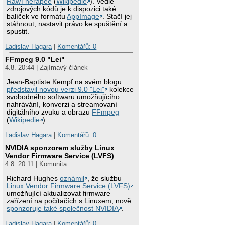
RawTherapee
(
Wikipedie
). Vedle
zdrojových kódů je k dispozici také
balíček ve formátu
AppImage
. Stačí jej
stáhnout, nastavit právo ke spuštění a
spustit.
Ladislav Hagara
|
Komentářů: 0
FFmpeg 9.0 "Lei"
4.8. 20:44 | Zajímavý článek
Jean-Baptiste Kempf na svém blogu
představil novou verzi 9.0 "Lei"
kolekce
svobodného softwaru umožňujícího
nahrávání, konverzi a streamovaní
digitálního zvuku a obrazu
FFmpeg
(
Wikipedie
).
Ladislav Hagara
|
Komentářů: 0
NVIDIA sponzorem služby Linux
Vendor Firmware Service (LVFS)
4.8. 20:11 | Komunita
Richard Hughes
oznámil
, že službu
Linux Vendor Firmware Service (LVFS)
umožňující aktualizovat firmware
zařízení na počítačích s Linuxem, nově
sponzoruje také společnost NVIDIA
.
Ladislav Hagara
|
Komentářů: 0