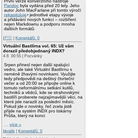
První verze konverzního nástroje
Pandoc
byla vydána před 20 lety. Jeho
autor John MacFarlane při tomto výročí
rekapituluje
jednotlivé etapy vývoje
a přidávání nových funkcí – rozšíření
nejen Markdownu a podporu mnoha
dalších formátů.
|🇵🇸
|
Komentářů: 0
Virtuální Bastlírna vol. 65: Už vám
dorazil předobjednaný INDX?
4.8. 00:55 | Pozvánky
Srpen přinesl nejen další spalující
vedro, ale také Virtuální Bastlírnu s
neméně žhavými novinkami. Využijte
tedy předpovědi na deštivý čtvrteční
večer a od 20:00 se připojte online k
tomuto neformálnímu setkání kutilů,
techniků a vědců, kde se strahovskými
bastlíři proberete nejzajímavější věci, na
které jste narazili za poslední měsíc.
Pokud jde o novinky, řeč zcela jistě
přijde na systém INDX pro tiskárny
Průša, který na konci
…
více »
bkralik
|
Komentářů: 0