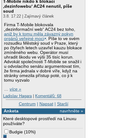
T-Mobile nikdo k blokaci
‚dezinfowebu‘ AC24 nenutil, píše
soud
3.8. 17:22 | Zajímavý článek
Firma T-Mobile blokovala
„dezinformační web“ AC24 bez toho,
aniž by k tomu měla závazný pokyn
orgánů veřejné moci
. Píše to ve svém
rozsudku Městský soud v Praze, který
po čtyřech letech uzavřel kauzu blokace
zmíněného webu. Operátor musí
uhradit škodu ve výši 35 tisíc korun.
Advokát společnosti T-Mobile se snažil i
u odvolacího senátu argumentovat tím,
že firma jednala v dobré víře, když na
stránky omezila přístup poté, co ji k
tomu vyzvalo
…
více »
Ladislav Hagara
|
Komentářů: 68
Centrum
|
Napsat
|
Starší
Anketa
navrhněte »
Které desktopové prostředí na Linuxu
používáte?
Budgie
(
10%
)