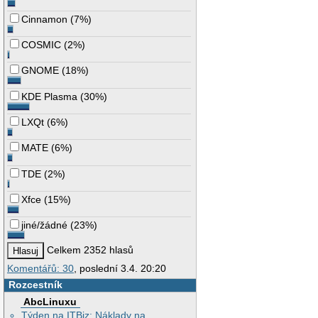
Cinnamon
(
7%
)
COSMIC
(
2%
)
GNOME
(
18%
)
KDE Plasma
(
30%
)
LXQt
(
6%
)
MATE
(
6%
)
TDE
(
2%
)
Xfce
(
15%
)
jiné/žádné
(
23%
)
Celkem 2352 hlasů
Komentářů: 30
, poslední 3.4. 20:20
Rozcestník
AbcLinuxu
Týden na ITBiz: Náklady na