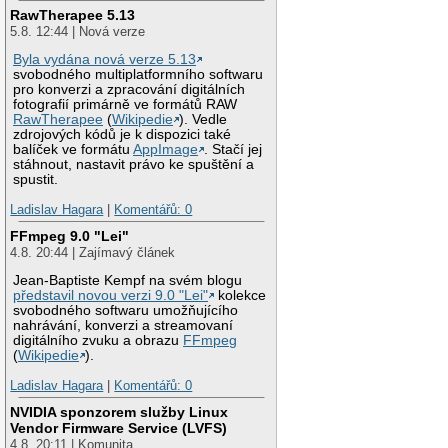
RawTherapee 5.13
5.8. 12:44 | Nová verze
Byla vydána nová verze 5.13
svobodného multiplatformního softwaru
pro konverzi a zpracování digitálních
fotografií primárně ve formátů RAW
RawTherapee
(
Wikipedie
). Vedle
zdrojových kódů je k dispozici také
balíček ve formátu
AppImage
. Stačí jej
stáhnout, nastavit právo ke spuštění a
spustit.
Ladislav Hagara
|
Komentářů: 0
FFmpeg 9.0 "Lei"
4.8. 20:44 | Zajímavý článek
Jean-Baptiste Kempf na svém blogu
představil novou verzi 9.0 "Lei"
kolekce
svobodného softwaru umožňujícího
nahrávání, konverzi a streamovaní
digitálního zvuku a obrazu
FFmpeg
(
Wikipedie
).
Ladislav Hagara
|
Komentářů: 0
NVIDIA sponzorem služby Linux
Vendor Firmware Service (LVFS)
4.8. 20:11 | Komunita