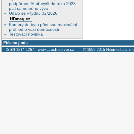
podpůrnou AI převýší do roku 2028
plat samotného vývo
Událo se v týdnu 32/2026
HDmag.cz
Kamery do bytu přinesou maximální
přehled o vaší domácnosti
Testovací novinka
Píšeme jinde
ISSN 1214-1267
www.czech-server.cz
© 1999-2015
Nitemedia s. r. 