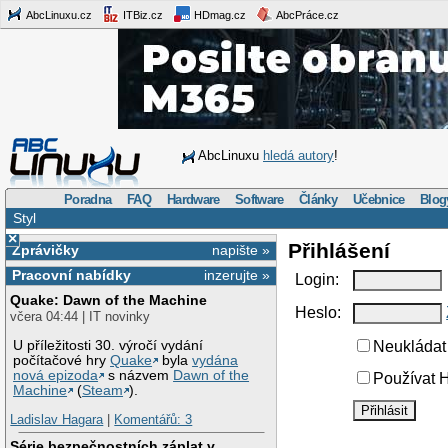
AbcLinuxu.cz
ITBiz.cz
HDmag.cz
AbcPráce.cz
AbcLinuxu
hledá autory
!
Poradna
FAQ
Hardware
Software
Články
Učebnice
Blog
Styl
×
Přihlášení
Zprávičky
napište »
Pracovní nabídky
inzerujte »
Login:
Quake: Dawn of the Machine
Heslo:
včera 04:44 | IT novinky
U příležitosti 30. výročí vydání
Neukládat 
počítačové hry
Quake
byla
vydána
nová epizoda
s názvem
Dawn of the
Používat H
Machine
(
Steam
).
Ladislav Hagara
|
Komentářů: 3
Série bezpečnostních záplat v