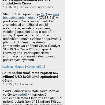
produktech Cisco
7.8. 16:00 | Bezpečnostní upozornění
Vládní CERT upozorňuje (
𝕏
) na
sérii
bezpečnostních záplat
(CVSS 9.9) v
produktech Cisco řešících kritické
zranitelnosti umožňující obejití
autentizace, eskalaci oprávnění,
vzdálené spuštění kódu a odepření
služby. Úspěšné zneužití může
útočníkům umožnit získat neoprávněný
přístup k dotčeným systémům,
kompromitovat zařízení Cisco Catalyst
SD-WAN a Cisco IOS XE, spustit
libovolný kód, zpřístupnit citlivé
informace nebo narušit dostupnost
postižených systémů.
Ladislav Hagara
|
Komentářů: 2
Soud nařídil firmě Meta zaplatit 567
milionů USD kvůli újmě způsobené
dětem
7.8. 15:33 | IT novinky
Soud v americkém státě Nové Mexiko
ve čtvrtek
nařídil
internetové
společnosti Meta Platforms zaplatit 567
milionů dolarů (téměř 12 miliard Kč) za