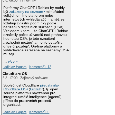
6.8. 08:00 | IT novinky
Platformy ChatGPT i Roblox by mohly
být
zařazeny na seznam
mimořádně
velkých on-line platforem nebo
internetových vyhledávačů, na něž se
vztahují zvláštní podmínky podle
nařízení o digitálních službách (DSA).
Vzhledem k tomu, že ChatGPT i Roblox
oznámily počet uživatelů nad prahovou
hodnotou DSA, je toto označení
„rozhodně možné“ a mohlo by „přijít
dříve či později“. On-line platformy a
vyhledávače zařazené na seznamy DSA
musejí
…
více »
Ladislav Hagara
|
Komentářů: 12
Cloudflare OS
5.8. 17:00 | Zajímavý software
Společnost Cloudflare
představila
Cloudflare OS
(
GitHub
), tj. open
source platformu navrženou pro
integraci umělé inteligence (agentů)
přímo do pracovních procesů
organizací.
Ladislav Hagara
|
Komentářů: 0