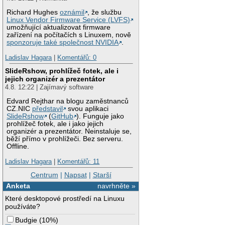
Richard Hughes
oznámil
, že službu
Linux Vendor Firmware Service (LVFS)
umožňující aktualizovat firmware
zařízení na počítačích s Linuxem, nově
sponzoruje také společnost NVIDIA
.
Ladislav Hagara
|
Komentářů: 0
SlideRshow, prohlížeč fotek, ale i
jejich organizér a prezentátor
4.8. 12:22 | Zajímavý software
Edvard Rejthar na blogu zaměstnanců
CZ.NIC
představil
svou aplikaci
SlideRshow
(
GitHub
). Funguje jako
prohlížeč fotek, ale i jako jejich
organizér a prezentátor. Neinstaluje se,
běží přímo v prohlížeči. Bez serveru.
Offline.
Ladislav Hagara
|
Komentářů: 11
Centrum
|
Napsat
|
Starší
Anketa
navrhněte »
Které desktopové prostředí na Linuxu
používáte?
Budgie
(
10%
)