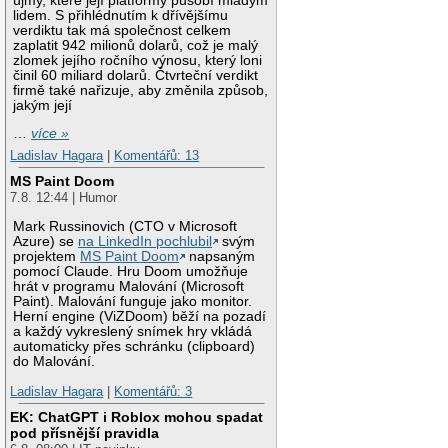
újmy, které její platformy působí mladým
lidem. S přihlédnutím k dřívějšímu
verdiktu tak má společnost celkem
zaplatit 942 milionů dolarů, což je malý
zlomek jejího ročního výnosu, který loni
činil 60 miliard dolarů. Čtvrteční verdikt
firmě také nařizuje, aby změnila způsob,
jakým její
…
více »
Ladislav Hagara
|
Komentářů: 13
MS Paint Doom
7.8. 12:44 | Humor
Mark Russinovich (CTO v Microsoft
Azure) se
na LinkedIn pochlubil
svým
projektem
MS Paint Doom
napsaným
pomocí Claude. Hru Doom umožňuje
hrát v programu Malování (Microsoft
Paint). Malování funguje jako monitor.
Herní engine (ViZDoom) běží na pozadí
a každý vykreslený snímek hry vkládá
automaticky přes schránku (clipboard)
do Malování.
Ladislav Hagara
|
Komentářů: 3
EK: ChatGPT i Roblox mohou spadat
pod přísnější pravidla