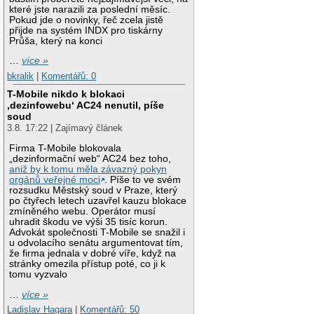
které jste narazili za poslední měsíc.
Pokud jde o novinky, řeč zcela jistě
přijde na systém INDX pro tiskárny
Průša, který na konci
…
více »
bkralik
|
Komentářů: 0
T-Mobile nikdo k blokaci
‚dezinfowebu‘ AC24 nenutil, píše
soud
3.8. 17:22 | Zajímavý článek
Firma T-Mobile blokovala
„dezinformační web“ AC24 bez toho,
aniž by k tomu měla závazný pokyn
orgánů veřejné moci
. Píše to ve svém
rozsudku Městský soud v Praze, který
po čtyřech letech uzavřel kauzu blokace
zmíněného webu. Operátor musí
uhradit škodu ve výši 35 tisíc korun.
Advokát společnosti T-Mobile se snažil i
u odvolacího senátu argumentovat tím,
že firma jednala v dobré víře, když na
stránky omezila přístup poté, co ji k
tomu vyzvalo
…
více »
Ladislav Hagara
|
Komentářů: 50