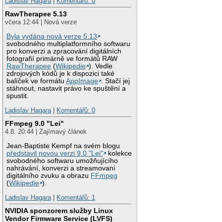
Ladislav Hagara
|
Komentářů: 0
RawTherapee 5.13
včera 12:44 | Nová verze
Byla vydána nová verze 5.13
svobodného multiplatformního softwaru
pro konverzi a zpracování digitálních
fotografií primárně ve formátů RAW
RawTherapee
(
Wikipedie
). Vedle
zdrojových kódů je k dispozici také
balíček ve formátu
AppImage
. Stačí jej
stáhnout, nastavit právo ke spuštění a
spustit.
Ladislav Hagara
|
Komentářů: 0
FFmpeg 9.0 "Lei"
4.8. 20:44 | Zajímavý článek
Jean-Baptiste Kempf na svém blogu
představil novou verzi 9.0 "Lei"
kolekce
svobodného softwaru umožňujícího
nahrávání, konverzi a streamovaní
digitálního zvuku a obrazu
FFmpeg
(
Wikipedie
).
Ladislav Hagara
|
Komentářů: 1
NVIDIA sponzorem služby Linux
Vendor Firmware Service (LVFS)