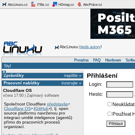
AbcLinuxu.cz
ITBiz.cz
HDmag.cz
AbcPráce.cz
AbcLinuxu
hledá autory
!
Poradna
FAQ
Hardware
Softw
Styl
×
Přihlášení
Zprávičky
napište »
Pracovní nabídky
inzerujte »
Login:
Cloudflare OS
Heslo:
včera 17:00 | Zajímavý software
Společnost Cloudflare
představila
Neukládat 
Cloudflare OS
(
GitHub
), tj. open
source platformu navrženou pro
Používat H
integraci umělé inteligence (agentů)
přímo do pracovních procesů
organizací.