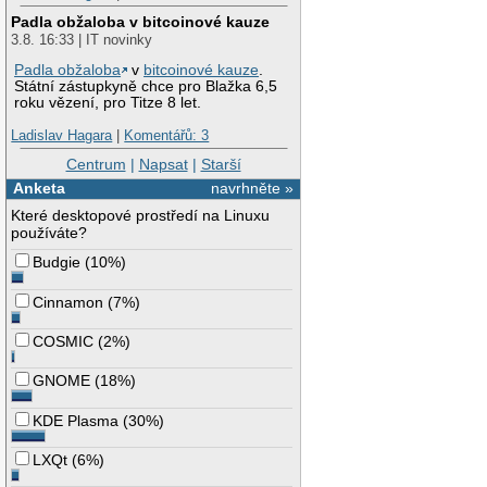
Padla obžaloba v bitcoinové kauze
3.8. 16:33 | IT novinky
Padla obžaloba
v
bitcoinové kauze
.
Státní zástupkyně chce pro Blažka 6,5
roku vězení, pro Titze 8 let.
Ladislav Hagara
|
Komentářů: 3
Centrum
|
Napsat
|
Starší
Anketa
navrhněte »
Které desktopové prostředí na Linuxu
používáte?
Budgie
(
10%
)
Cinnamon
(
7%
)
COSMIC
(
2%
)
GNOME
(
18%
)
KDE Plasma
(
30%
)
LXQt
(
6%
)