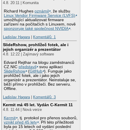
4.8. 20:11 | Komunita
Richard Hughes
oznámil
, že službu
Linux Vendor Firmware Service (LVFS)
umožňující aktualizovat firmware
zařízení na počítačích s Linuxem, nově
sponzoruje také společnost NVIDIA
.
Ladislav Hagara
|
Komentářů: 1
SlideRshow, prohlížeč fotek, ale i
jejich organizér a prezentátor
4.8. 12:22 | Zajímavý software
Edvard Rejthar na blogu zaměstnanců
CZ.NIC
představil
svou aplikaci
SlideRshow
(
GitHub
). Funguje jako
prohlížeč fotek, ale i jako jejich
organizér a prezentátor. Neinstaluje se,
běží přímo v prohlížeči. Bez serveru.
Offline.
Ladislav Hagara
|
Komentářů: 3
Kermit má 45 let. Vydán C-Kermit 11
4.8. 11:44 | Nová verze
Kermit
, tj. protokol pro přenos souborů,
vznikl před 45 lety
. Při této příležitosti
byla po 15 letech od vydání poslední