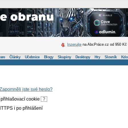
Inzerujte
na AbcPráce.cz od 950 Kč
are
Články
Učebnice
Blogy
Skupiny
Desktopy
Hry
Slovník
Kdo
Zapomněli jste své heslo?
přihlašovací cookie
?
TTPS i po přihlášení