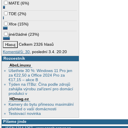
MATE
(
6%
)
TDE
(
2%
)
Xfce
(
15%
)
jiné/žádné
(
23%
)
Celkem 2326 hlasů
Komentářů: 30
, poslední 3.4. 20:20
Rozcestník
AbcLinuxu
Ušetřete 30 %: Windows 11 Pro jen
za €22,50 a Office 2024 Pro za
€17,15 – akce B
Týden na ITBiz: Čína podle zdrojů
zahájila výrobu zařízení pro domácí
produkci v
HDmag.cz
Kamery do bytu přinesou maximální
přehled o vaší domácnosti
Testovací novinka
Píšeme jinde