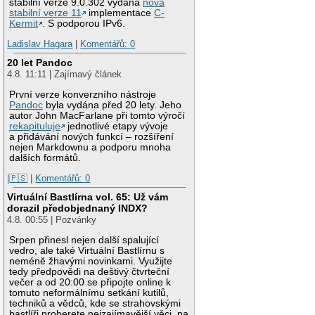
stabilní verze 9.0.302 vydána
nová
stabilní verze 11
implementace
C-
Kermit
. S podporou IPv6.
Ladislav Hagara
|
Komentářů: 0
20 let Pandoc
4.8. 11:11 | Zajímavý článek
První verze konverzního nástroje
Pandoc
byla vydána před 20 lety. Jeho
autor John MacFarlane při tomto výročí
rekapituluje
jednotlivé etapy vývoje
a přidávání nových funkcí – rozšíření
nejen Markdownu a podporu mnoha
dalších formátů.
|🇵🇸
|
Komentářů: 0
Virtuální Bastlírna vol. 65: Už vám
dorazil předobjednaný INDX?
4.8. 00:55 | Pozvánky
Srpen přinesl nejen další spalující
vedro, ale také Virtuální Bastlírnu s
neméně žhavými novinkami. Využijte
tedy předpovědi na deštivý čtvrteční
večer a od 20:00 se připojte online k
tomuto neformálnímu setkání kutilů,
techniků a vědců, kde se strahovskými
bastlíři proberete nejzajímavější věci, na