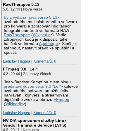
RawTherapee 5.13
5.8. 12:44 | Nová verze
Byla vydána nová verze 5.13
svobodného multiplatformního softwaru
pro konverzi a zpracování digitálních
fotografií primárně ve formátů RAW
RawTherapee
(
Wikipedie
). Vedle
zdrojových kódů je k dispozici také
balíček ve formátu
AppImage
. Stačí jej
stáhnout, nastavit právo ke spuštění a
spustit.
Ladislav Hagara
|
Komentářů: 0
FFmpeg 9.0 "Lei"
4.8. 20:44 | Zajímavý článek
Jean-Baptiste Kempf na svém blogu
představil novou verzi 9.0 "Lei"
kolekce
svobodného softwaru umožňujícího
nahrávání, konverzi a streamovaní
digitálního zvuku a obrazu
FFmpeg
(
Wikipedie
).
Ladislav Hagara
|
Komentářů: 0
NVIDIA sponzorem služby Linux
Vendor Firmware Service (LVFS)
4.8. 20:11 | Komunita