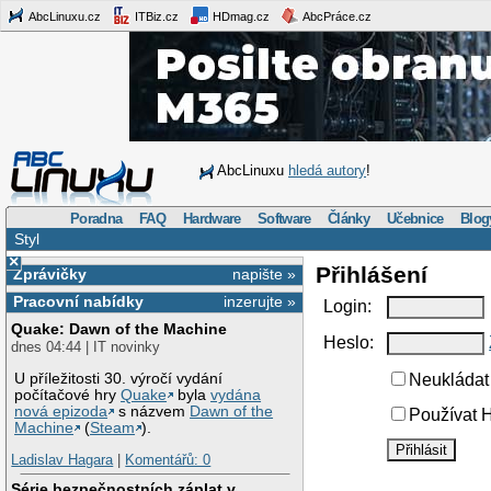
AbcLinuxu.cz
ITBiz.cz
HDmag.cz
AbcPráce.cz
AbcLinuxu
hledá autory
!
Poradna
FAQ
Hardware
Software
Články
Učebnice
Blog
Styl
×
Přihlášení
Zprávičky
napište »
Pracovní nabídky
inzerujte »
Login:
Quake: Dawn of the Machine
Heslo:
dnes 04:44 | IT novinky
U příležitosti 30. výročí vydání
Neukládat 
počítačové hry
Quake
byla
vydána
nová epizoda
s názvem
Dawn of the
Používat H
Machine
(
Steam
).
Ladislav Hagara
|
Komentářů: 0
Série bezpečnostních záplat v