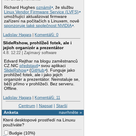
Richard Hughes
oznámil
, že službu
Linux Vendor Firmware Service (LVFS)
umožňující aktualizovat firmware
zařízení na počítačích s Linuxem, nově
sponzoruje také společnost NVIDIA
.
Ladislav Hagara
|
Komentářů: 0
SlideRshow, prohlížeč fotek, ale i
jejich organizér a prezentátor
4.8. 12:22 | Zajímavý software
Edvard Rejthar na blogu zaměstnanců
CZ.NIC
představil
svou aplikaci
SlideRshow
(
GitHub
). Funguje jako
prohlížeč fotek, ale i jako jejich
organizér a prezentátor. Neinstaluje se,
běží přímo v prohlížeči. Bez serveru.
Offline.
Ladislav Hagara
|
Komentářů: 11
Centrum
|
Napsat
|
Starší
Anketa
navrhněte »
Které desktopové prostředí na Linuxu
používáte?
Budgie
(
10%
)