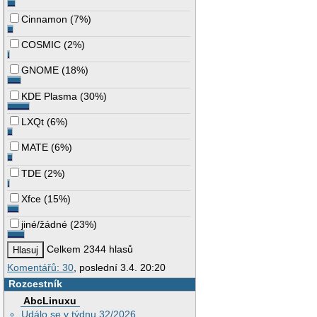
Cinnamon
(
7%
)
COSMIC
(
2%
)
GNOME
(
18%
)
KDE Plasma
(
30%
)
LXQt
(
6%
)
MATE
(
6%
)
TDE
(
2%
)
Xfce
(
15%
)
jiné/žádné
(
23%
)
Celkem 2344 hlasů
Komentářů: 30
, poslední 3.4. 20:20
Rozcestník
AbcLinuxu
Událo se v týdnu 32/2026