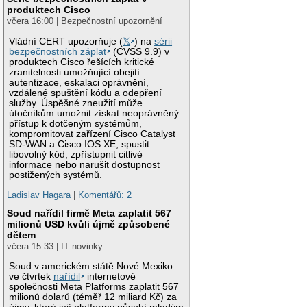
produktech Cisco
včera 16:00 | Bezpečnostní upozornění
Vládní CERT upozorňuje (
𝕏
) na
sérii
bezpečnostních záplat
(CVSS 9.9) v
produktech Cisco řešících kritické
zranitelnosti umožňující obejití
autentizace, eskalaci oprávnění,
vzdálené spuštění kódu a odepření
služby. Úspěšné zneužití může
útočníkům umožnit získat neoprávněný
přístup k dotčeným systémům,
kompromitovat zařízení Cisco Catalyst
SD-WAN a Cisco IOS XE, spustit
libovolný kód, zpřístupnit citlivé
informace nebo narušit dostupnost
postižených systémů.
Ladislav Hagara
|
Komentářů: 2
Soud nařídil firmě Meta zaplatit 567
milionů USD kvůli újmě způsobené
dětem
včera 15:33 | IT novinky
Soud v americkém státě Nové Mexiko
ve čtvrtek
nařídil
internetové
společnosti Meta Platforms zaplatit 567
milionů dolarů (téměř 12 miliard Kč) za