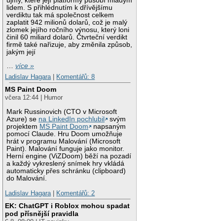
újmy, které její platformy působí mladým
lidem. S přihlédnutím k dřívějšímu
verdiktu tak má společnost celkem
zaplatit 942 milionů dolarů, což je malý
zlomek jejího ročního výnosu, který loni
činil 60 miliard dolarů. Čtvrteční verdikt
firmě také nařizuje, aby změnila způsob,
jakým její
…
více »
Ladislav Hagara
|
Komentářů: 8
MS Paint Doom
včera 12:44 | Humor
Mark Russinovich (CTO v Microsoft
Azure) se
na LinkedIn pochlubil
svým
projektem
MS Paint Doom
napsaným
pomocí Claude. Hru Doom umožňuje
hrát v programu Malování (Microsoft
Paint). Malování funguje jako monitor.
Herní engine (ViZDoom) běží na pozadí
a každý vykreslený snímek hry vkládá
automaticky přes schránku (clipboard)
do Malování.
Ladislav Hagara
|
Komentářů: 2
EK: ChatGPT i Roblox mohou spadat
pod přísnější pravidla