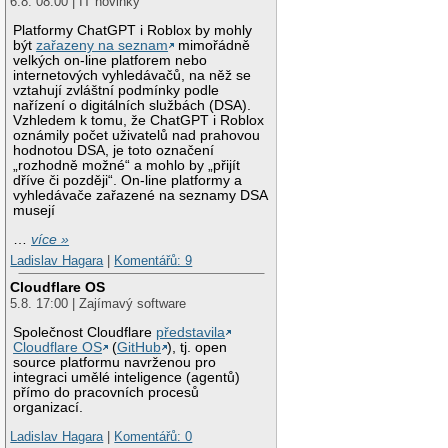
6.8. 08:00 | IT novinky
Platformy ChatGPT i Roblox by mohly
být
zařazeny na seznam
mimořádně
velkých on-line platforem nebo
internetových vyhledávačů, na něž se
vztahují zvláštní podmínky podle
nařízení o digitálních službách (DSA).
Vzhledem k tomu, že ChatGPT i Roblox
oznámily počet uživatelů nad prahovou
hodnotou DSA, je toto označení
„rozhodně možné“ a mohlo by „přijít
dříve či později“. On-line platformy a
vyhledávače zařazené na seznamy DSA
musejí
…
více »
Ladislav Hagara
|
Komentářů: 9
Cloudflare OS
5.8. 17:00 | Zajímavý software
Společnost Cloudflare
představila
Cloudflare OS
(
GitHub
), tj. open
source platformu navrženou pro
integraci umělé inteligence (agentů)
přímo do pracovních procesů
organizací.
Ladislav Hagara
|
Komentářů: 0