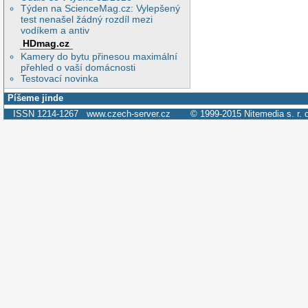
Týden na ScienceMag.cz: Vylepšený
test nenašel žádný rozdíl mezi
vodíkem a antiv
HDmag.cz
Kamery do bytu přinesou maximální
přehled o vaší domácnosti
Testovací novinka
Píšeme jinde
ISSN 1214-1267
www.czech-server.cz
© 1999-2015
Nitemedia s. r. 