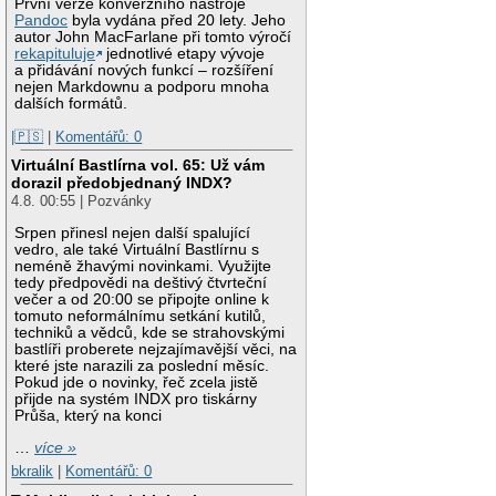
První verze konverzního nástroje
Pandoc
byla vydána před 20 lety. Jeho
autor John MacFarlane při tomto výročí
rekapituluje
jednotlivé etapy vývoje
a přidávání nových funkcí – rozšíření
nejen Markdownu a podporu mnoha
dalších formátů.
|🇵🇸
|
Komentářů: 0
Virtuální Bastlírna vol. 65: Už vám
dorazil předobjednaný INDX?
4.8. 00:55 | Pozvánky
Srpen přinesl nejen další spalující
vedro, ale také Virtuální Bastlírnu s
neméně žhavými novinkami. Využijte
tedy předpovědi na deštivý čtvrteční
večer a od 20:00 se připojte online k
tomuto neformálnímu setkání kutilů,
techniků a vědců, kde se strahovskými
bastlíři proberete nejzajímavější věci, na
které jste narazili za poslední měsíc.
Pokud jde o novinky, řeč zcela jistě
přijde na systém INDX pro tiskárny
Průša, který na konci
…
více »
bkralik
|
Komentářů: 0