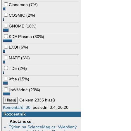
Cinnamon
(
7%
)
COSMIC
(
2%
)
GNOME
(
18%
)
KDE Plasma
(
30%
)
LXQt
(
6%
)
MATE
(
6%
)
TDE
(
2%
)
Xfce
(
15%
)
jiné/žádné
(
23%
)
Celkem 2335 hlasů
Komentářů: 30
, poslední 3.4. 20:20
Rozcestník
AbcLinuxu
Týden na ScienceMag.cz: Vylepšený