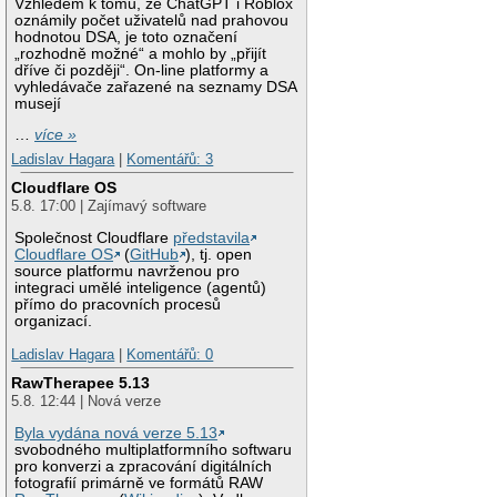
Vzhledem k tomu, že ChatGPT i Roblox
oznámily počet uživatelů nad prahovou
hodnotou DSA, je toto označení
„rozhodně možné“ a mohlo by „přijít
dříve či později“. On-line platformy a
vyhledávače zařazené na seznamy DSA
musejí
…
více »
Ladislav Hagara
|
Komentářů: 3
Cloudflare OS
5.8. 17:00 | Zajímavý software
Společnost Cloudflare
představila
Cloudflare OS
(
GitHub
), tj. open
source platformu navrženou pro
integraci umělé inteligence (agentů)
přímo do pracovních procesů
organizací.
Ladislav Hagara
|
Komentářů: 0
RawTherapee 5.13
5.8. 12:44 | Nová verze
Byla vydána nová verze 5.13
svobodného multiplatformního softwaru
pro konverzi a zpracování digitálních
fotografií primárně ve formátů RAW