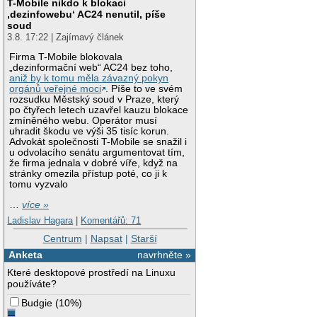
T-Mobile nikdo k blokaci
‚dezinfowebu‘ AC24 nenutil, píše
soud
3.8. 17:22 | Zajímavý článek
Firma T-Mobile blokovala
„dezinformační web“ AC24 bez toho,
aniž by k tomu měla závazný pokyn
orgánů veřejné moci
. Píše to ve svém
rozsudku Městský soud v Praze, který
po čtyřech letech uzavřel kauzu blokace
zmíněného webu. Operátor musí
uhradit škodu ve výši 35 tisíc korun.
Advokát společnosti T-Mobile se snažil i
u odvolacího senátu argumentovat tím,
že firma jednala v dobré víře, když na
stránky omezila přístup poté, co ji k
tomu vyzvalo
…
více »
Ladislav Hagara
|
Komentářů: 71
Centrum
|
Napsat
|
Starší
Anketa
navrhněte »
Které desktopové prostředí na Linuxu
používáte?
Budgie
(
10%
)