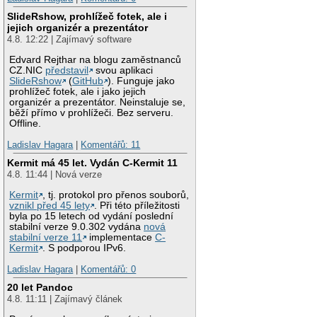
SlideRshow, prohlížeč fotek, ale i
jejich organizér a prezentátor
4.8. 12:22 | Zajímavý software
Edvard Rejthar na blogu zaměstnanců
CZ.NIC
představil
svou aplikaci
SlideRshow
(
GitHub
). Funguje jako
prohlížeč fotek, ale i jako jejich
organizér a prezentátor. Neinstaluje se,
běží přímo v prohlížeči. Bez serveru.
Offline.
Ladislav Hagara
|
Komentářů: 11
Kermit má 45 let. Vydán C-Kermit 11
4.8. 11:44 | Nová verze
Kermit
, tj. protokol pro přenos souborů,
vznikl před 45 lety
. Při této příležitosti
byla po 15 letech od vydání poslední
stabilní verze 9.0.302 vydána
nová
stabilní verze 11
implementace
C-
Kermit
. S podporou IPv6.
Ladislav Hagara
|
Komentářů: 0
20 let Pandoc
4.8. 11:11 | Zajímavý článek