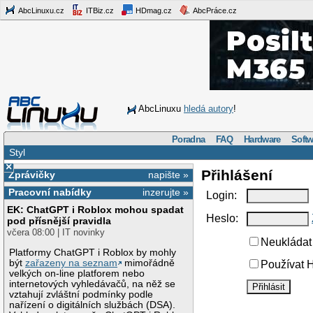
AbcLinuxu.cz
ITBiz.cz
HDmag.cz
AbcPráce.cz
AbcLinuxu
hledá autory
!
Poradna
FAQ
Hardware
Softw
Styl
×
Přihlášení
Zprávičky
napište »
Pracovní nabídky
inzerujte »
Login:
EK: ChatGPT i Roblox mohou spadat
Heslo:
pod přísnější pravidla
včera 08:00 | IT novinky
Neukládat 
Platformy ChatGPT i Roblox by mohly
být
zařazeny na seznam
mimořádně
Používat H
velkých on-line platforem nebo
internetových vyhledávačů, na něž se
vztahují zvláštní podmínky podle
nařízení o digitálních službách (DSA).