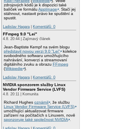
RawTherapee
(
Wikipedie
). Vedle
zdrojových kódů je k dispozici také
balíček ve formátu
AppImage
. Stačí jej
stáhnout, nastavit právo ke spuštění a
spustit.
Ladislav Hagara
|
Komentářů: 0
FFmpeg 9.0 "Lei"
4.8. 20:44 | Zajímavý článek
Jean-Baptiste Kempf na svém blogu
představil novou verzi 9.0 "Lei"
kolekce
svobodného softwaru umožňujícího
nahrávání, konverzi a streamovaní
digitálního zvuku a obrazu
FFmpeg
(
Wikipedie
).
Ladislav Hagara
|
Komentářů: 0
NVIDIA sponzorem služby Linux
Vendor Firmware Service (LVFS)
4.8. 20:11 | Komunita
Richard Hughes
oznámil
, že službu
Linux Vendor Firmware Service (LVFS)
umožňující aktualizovat firmware
zařízení na počítačích s Linuxem, nově
sponzoruje také společnost NVIDIA
.
Ladislav Hagara
|
Komentářů: 0