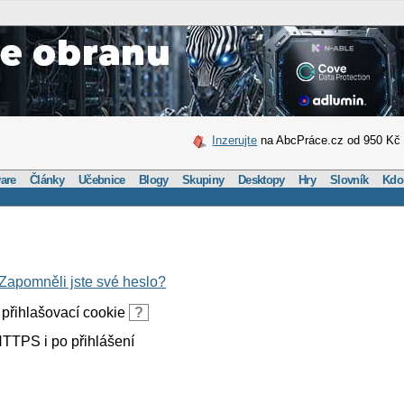
Inzerujte
na AbcPráce.cz od 950 Kč
are
Články
Učebnice
Blogy
Skupiny
Desktopy
Hry
Slovník
Kdo
Zapomněli jste své heslo?
přihlašovací cookie
?
TTPS i po přihlášení